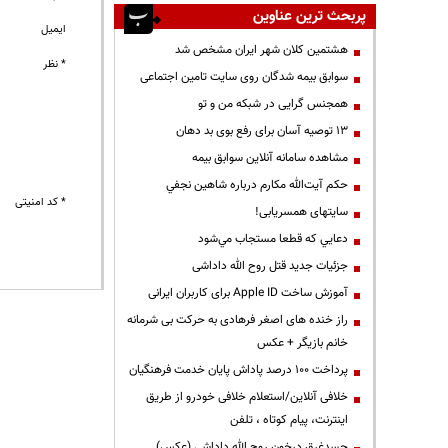
پربحث ترین عناوین
ایمیل
هشتمین کلان شهر ایران مشخص شد
* نظر
سوابق بیمه شدگان روی سایت تامین اجتماعی
همجنس گرایی در شبکه من و تو
13 توصیه آسان برای رفع بوی بد دهان
مشاهده سامانه آنلاين سوابق بیمه
حكم آيت‌الله مكارم درباره شاهين نجفي
* کد امنیتی
سایتهای همسریابی!
دعايي كه قطعا مستجاب مي‌شود
جزئیات جدید قتل روح الله داداشی
آموزش ساخت Apple ID برای کاربران ایرانی
راز خنده های اصغر فرهادی به حرکت بی شرمانه
خانم بازیگر + عکس
پرداخت ۱۰۰ درصد پاداش پایان خدمت فرهنگیان
خلافی آنلاین/استعلام خلافی خودرو از طریق
اینترنت، پیام کوتاه ، تلفن
جسدغرق درخون روح الله داداشی (عکس)