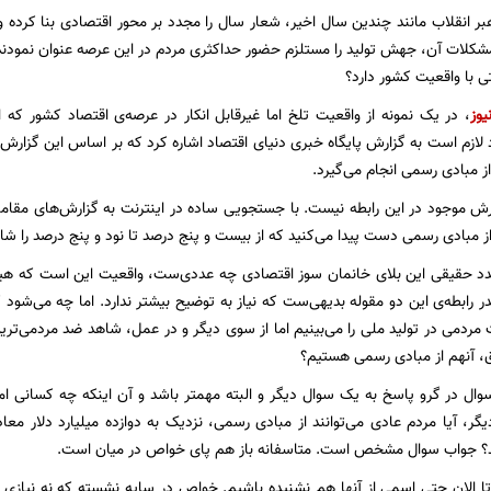
هبر انقلاب مانند چندین سال اخیر، شعار سال را مجدد بر محور اقتصادی بنا کرده و
مشکلات آن، جهش تولید را مستلزم حضور حداکثری مردم در این عرصه عنوان نمودند. 
 با واقعیت کشور دارد؟
یوز
، در یک نمونه از واقعیت تلخ اما غیرقابل انکار در عرصه‌ی اقتصاد کشور که از
رد لازم است به گزارش پایگاه خبری دنیای اقتصاد اشاره کرد که بر اساس این گزارش، 
ز مبادی رسمی انجام می‌گیرد.
زارش موجود در این رابطه نیست. با جستجویی ساده در اینترنت به گزارش‌های مقا
از مبادی رسمی دست پیدا می‌کنید که از بیست و پنج درصد تا نود و پنج درصد را ش
دد حقیقی این بلای خانمان سوز اقتصادی چه عددی‌ست، واقعیت این است که هیچ چی
در رابطه‌ی این دو مقوله بدیهی‌ست که نیاز به توضیح بیشتر ندارد. اما چه می‌شود
مردمی در تولید ملی را می‌بینیم اما از سوی دیگر و در عمل، شاهد ضد مردمی‌ترین
، آنهم از مبادی رسمی هستیم؟
ال در گرو پاسخ به یک سوال دیگر و البته مهمتر باشد و آن اینکه چه کسانی امکا
دیگر، آیا مردم عادی می‌توانند از مبادی رسمی، نزدیک به دوازده میلیارد دلار م
د؟ جواب سوال مشخص است. متاسفانه باز هم پای خواص در میان است.
 الان حتی اسمی از آنها هم نشنیده باشیم. خواص در سایه نشسته که نه نیازی ب