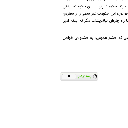
را دارند. حکومت پنهان. این حکومت، ارتش
واص، این حکومتِ غیررسمی را از سفره‌ی
 چاره‌ای بیاندیشند. مگر نه اینکه امیر
 درستی كه خشم عمومی، به خشنودی خواص
پسندیدم
0