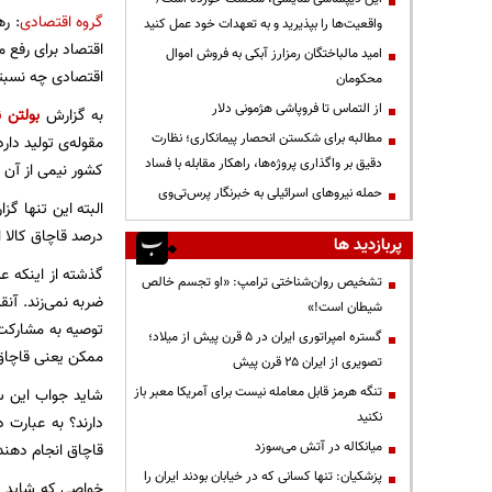
گروه اقتصادی
: ر
واقعیت‌ها را بپذیرید و به تعهدات خود عمل کنید
اقتصاد برای رفع 
امید مالباختگان رمزارز آبکی به فروش اموال
اقتصادی چه نسبتی
محکومان
از التماس تا فروپاشی هژمونی دلار
به گزارش
بولتن ن
مطالبه برای شکستن انحصار پیمانکاری؛ نظارت
مقوله‌‌ی تولید دا
دقیق بر واگذاری پروژه‌ها، راهکار مقابله با فساد
کشور نیمی از آن ا
حمله نیروهای اسرائیلی به خبرنگار پرس‌تی‌وی
البته این تنها گ
درصد قاچاق کالا 
پربازدید ها
گذشته از اینکه ع
تشخیص روان‌شناختی ترامپ: «او تجسم خالص
ضربه نمی‌زند. آنق
شیطان است!»
توصیه به مشارکت 
گستره امپراتوری ایران در ۵ قرن پیش از میلاد؛
ممکن یعنی قاچاق
تصویری از ایران ۲۵ قرن پیش
تنگه هرمز قابل معامله نیست برای آمریکا معبر باز
شاید جواب این سو
نکنید
دارند؟ به عبارت 
میانکاله در آتش می‌سوزد
قاچاق انجام دهن
پزشکیان: تنها کسانی که در خیابان بودند ایران را
خواصی که شاید تا