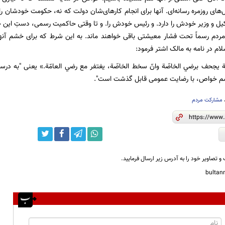
ل‌های روزمره رسانه‌ای. آنها برای انجام کارهای‌شان دولت که نه، حکومت خودشان 
یل و وزیر خودش را دارد. و رئیس خودش را. و تا وقتی حاکمیت رسمی، دستِ این خ
ردم رسماً تحت فشار معیشتی باقی خواهند ماند. به این شرط که برای خشم آنها راه
لام در نامه به مالک اشتر فرمود:
ّة يجحف برضي الخاصّة وانّ سخط الخاصّة، يغتفر مع رضي العامّة.» یعنی ″به
شم خواص، با رضايت عمومی قابل گذشت است″.
مشارکت مردم
و تصاویر خود را به آدرس زیر ارسال فرمایید.
bulta