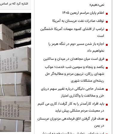
اشاره کرد که بر اساس 
نمی‌دهیم»
اعلام پایان مراسم اربعین ۱۴۰۵
توقف صادرات نفت عربستان به آمریکا
ترامپ از افشای کمبود مهمات آمریکا خشمگین
است
اجازه باز شدن مسیر دوم در تنگه هرمز را
نخواهیم داد
فرق است میان مجاهدان در میدان و ساکتین
یکصد و پنجاه و سومین شب خدمت؛ موکب
شهدای رزکان، تریبون مردم و مطالبه‌گر حل
ریشه‌ای مشکلات شهری
هشدار حاجی دلیگانی درباره تغییر سهم دریای
خزر و مخالفت با واگذاری امتیاز
باید افراد کارآمدتر را به کار گرفت/ کاری می کنیم
در معیشت مردم مشکلی پیش نیاید
هدف قرار گرفتن اتاق‌ فرماندهی مزدوران عربستان
در یمن
این دیپلماسی نمایشی، شکست خورده است/