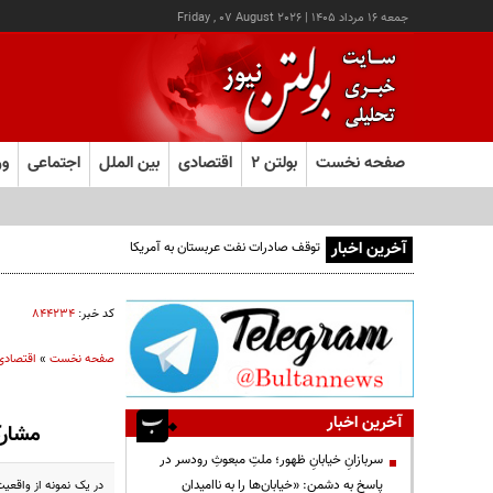
جمعه ۱۶ مرداد ۱۴۰۵
|
Friday , 07 August 2026
صفحه نخست
بولتن ۲
اقتصادی
بین الملل
اجتماعی
ور
آخرین اخبار
توقف صادرات نفت عربستان به آمریکا
کد خبر:
۸۴۴۲۳۴
صفحه نخست
»
اقتصادی
آخرین اخبار
مشارک
سربازانِ خیابانِ ظهور؛ ملتِ مبعوثِ رودسر در
پاسخ به دشمن: «خیابان‌ها را به ناامیدان
در یک نمونه از واقعیت