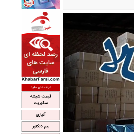
لینک های مفید
قیمت شیشه
سکوریت
آلپاری
بیم دتکتور