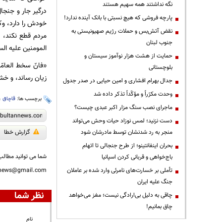
نگه نداشتند همه سهیم هستند
درگیر جار و جنجا
پارچه فروشی که هیچ نسبتی با بانک آینده ندارد!
خودش را دارد، وک
نقض آتش‌بس و حملات رژیم صهیونیستی به
مردم قطع نکند، م
جنوب لبنان
المومنین علیه الس
حمایت از هشت هزار نوآموز سیستان و
«فانّ سخط العام
بلوچستانی
زيان رساند، و خ
جدال بهرام افشاری و امین حیایی در صدر جدول
وحدت مکرّراً و مؤکّداً تذکر داده شد
برچسب ها:
قاچاق
،
ماجرای نصب سنگ مزار اکبر عبدی چیست؟
دست نزنید؛ لمس نوزاد حیات وحش می‌تواند
منجر به رد شدنشان توسط مادرشان شود
گزارش خطا
بحران اینفانتینو؛ از طرح جنجالی تا اتهام
شما می توانید مطالب 
باج‌خواهی و قربانی کردن اسپانیا
تأملی بر خسارت‌های نامرئی وارد شده بر عاملان
nnews@gmail.com
جنگ علیه ایران
نظر شما
چاقی به دلیل بی‌ارادگی نیست؛ مغز می‌خواهد
چاق بمانیم!
نام