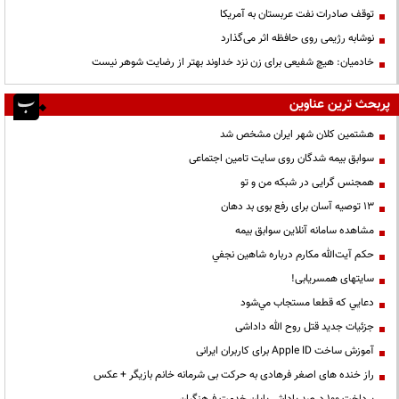
توقف صادرات نفت عربستان به آمریکا
نوشابه رژیمی روی حافظه اثر می‌گذارد
خادمیان: هیچ شفیعی برای زن نزد خداوند بهتر از رضایت شوهر نیست
پربحث ترین عناوین
هشتمین کلان شهر ایران مشخص شد
سوابق بیمه شدگان روی سایت تامین اجتماعی
همجنس گرایی در شبکه من و تو
13 توصیه آسان برای رفع بوی بد دهان
مشاهده سامانه آنلاين سوابق بیمه
حكم آيت‌الله مكارم درباره شاهين نجفي
سایتهای همسریابی!
دعايي كه قطعا مستجاب مي‌شود
جزئیات جدید قتل روح الله داداشی
آموزش ساخت Apple ID برای کاربران ایرانی
راز خنده های اصغر فرهادی به حرکت بی شرمانه خانم بازیگر + عکس
پرداخت ۱۰۰ درصد پاداش پایان خدمت فرهنگیان