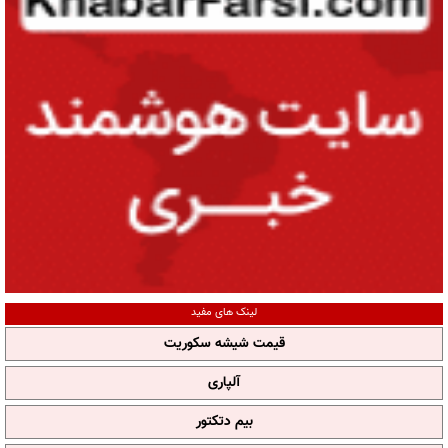
لینک های مفید
قیمت شیشه سکوریت
آلپاری
بیم دتکتور