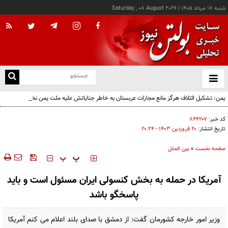
شنبه ۱۷ مرداد ۱۴۰۵
|
Saturday , 08 August 2026
از
و
ته
یمن: تشکیل ائتلاف هرگز مانع مجازات عربستان به خاطر جنایاتش علیه ملت یمن نخواهد شد
ن
نو
کد خبر:
۸۴۴۲۰۷
تاریخ انتشار:
۲۰ فروردين ۱۴۰۳ - ۲۰:۲۴
صفحه نخست
»
بین الملل
‍‍‍ پ
پ
آمریکا در حمله به بخش کنسولی ایران مسئول است و باید
پاسخگو باشد
وزیر امور خارجه کشورمان گفت: از دمشق با صدای بلند اعلام می کنم آمریکا