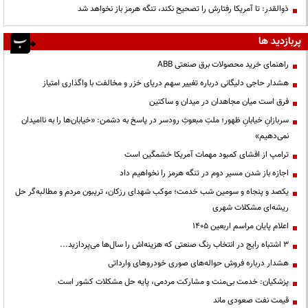
ذوالقدر: تا آمریکا رفتارش را تصحیح نکند، تنگه هرمز باز نخواهد شد
پربازدید ها
راهنمای خرید محصولات برق صنعتی ABB
هشدار حاجی دلیگانی درباره تغییر سهم دریای خزر و مخالفت با واگذاری امتیاز
فرق است میان مجاهدان در میدان و ساکتین
سربازانِ خیابانِ ظهور؛ ملتِ مبعوثِ رودسر در پاسخ به دشمن: «خیابان‌ها را به ناامیدان
نمی‌دهیم»
ترامپ از افشای کمبود مهمات آمریکا خشمگین است
اجازه باز شدن مسیر دوم در تنگه هرمز را نخواهیم داد
یکصد و پنجاه و سومین شب خدمت؛ موکب شهدای رزکان، تریبون مردم و مطالبه‌گر حل
ریشه‌ای مشکلات شهری
اعلام پایان مراسم اربعین ۱۴۰۵
3 اشتباه رایج در انتخاب رنگ صنعتی که هزینه‌اش را سال‌ها می‌پردازید...
هشدار درباره فروش حواله‌های صوری خودروهای وارداتی
پزشکیان: خدمت بی‌منت و مشارکت مردمی، پایه حل مشکلات کشور است
قیمت نفت صعودی ماند