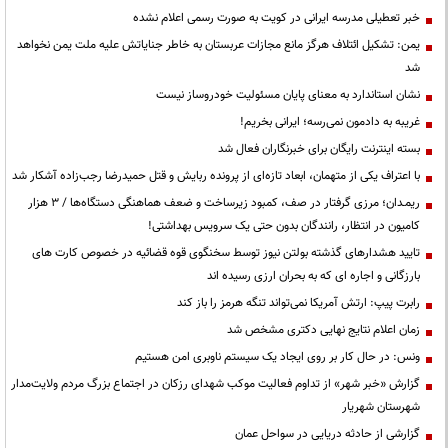
خبر تعطیلی مدرسه ایرانی در کویت به صورت رسمی اعلام نشده
یمن: تشکیل ائتلاف هرگز مانع مجازات عربستان به خاطر جنایاتش علیه ملت یمن نخواهد
شد
نشان استاندارد به معنای پایان مسئولیت خودروساز نیست
غریبه به دادمون نمی‌رسه؛ ایرانی بخریم!
بسته اینترنت رایگان برای خبرنگاران فعال شد
با اعتراف یکی از متهمان، ابعاد تازه‌ای از پرونده ربایش و قتل حمیدرضا رجب‌زاده آشکار شد
ریمـدان؛ مرزی گرفتار در صف، کمبود زیرساخت و ضعف هماهنگی دستگاه‌ها / ۳ هزار
کامیون در انتظار، رانندگان بدون حتی یک سرویس بهداشتی!
تایید هشدارهای گذشته بولتن نیوز توسط سخنگوی قوه قضائیه در خصوص کارت های
بارزگانی و اجاره ای که به بحران ارزی رسیده اند
رابرت پیپ: ارتش آمریکا نمی‌تواند تنگه هرمز را باز کند
زمان اعلام نتایج نهایی دکتری مشخص شد
ونس: در حال کار بر روی ایجاد یک سیستم ناوبری امن هستیم
گزارش «خبر شهر» از تداوم فعالیت موکب شهدای رزکان در اجتماع بزرگ مردم ولایت‌مدار
شهرستان شهریار
گزارشی از حادثه دریایی در سواحل عمان