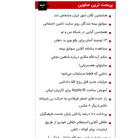
پربحث ترین عناوین
هشتمین کلان شهر ایران مشخص شد
سوابق بیمه شدگان روی سایت تامین اجتماعی
همجنس گرایی در شبکه من و تو
13 توصیه آسان برای رفع بوی بد دهان
مشاهده سامانه آنلاين سوابق بیمه
حكم آيت‌الله مكارم درباره شاهين نجفي
سایتهای همسریابی!
دعايي كه قطعا مستجاب مي‌شود
جزئیات جدید قتل روح الله داداشی
آموزش ساخت Apple ID برای کاربران ایرانی
راز خنده های اصغر فرهادی به حرکت بی شرمانه
خانم بازیگر + عکس
پرداخت ۱۰۰ درصد پاداش پایان خدمت فرهنگیان
خلافی آنلاین/استعلام خلافی خودرو از طریق
اینترنت، پیام کوتاه ، تلفن
جسدغرق درخون روح الله داداشی (عکس)