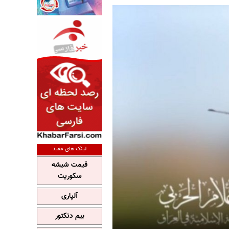
لینک های مفید
قیمت شیشه
سکوریت
آلپاری
بیم دتکتور