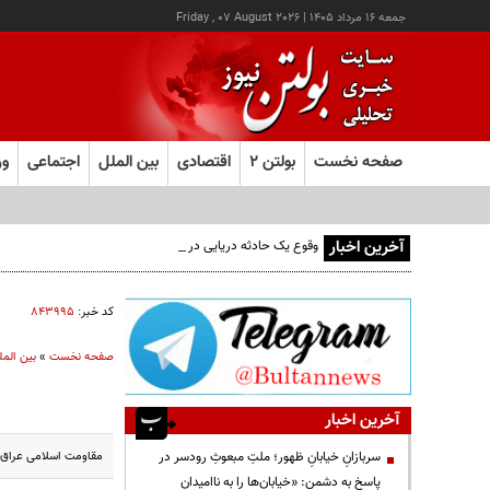
جمعه ۱۶ مرداد ۱۴۰۵
|
Friday , 07 August 2026
صفحه نخست
بولتن ۲
اقتصادی
بین الملل
اجتماعی
ور
آخرین اخبار
وقوع یک حادثه دریایی در جنوب شرق عدن
کد خبر:
۸۴۳۹۹۵
صفحه نخست
»
بین المل
آخرین اخبار
مقاومت اسلامی عراق ب
سربازانِ خیابانِ ظهور؛ ملتِ مبعوثِ رودسر در
پاسخ به دشمن: «خیابان‌ها را به ناامیدان