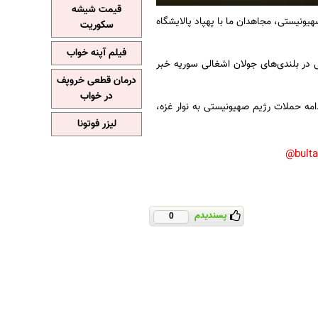
قیمت شیشه
یونیستی، مجاهدان ما با پهپاد پالایشگاه
سکوریت
فیلم آپنه خواب
 در بلندی‌های جولان اشغالی سوریه خبر
درمان قطعی خروپف
در خواب
مه حملات رژیم صهیونیستی به نوار غزه،
لیزر فوتونا
bult
پسندیدم
0