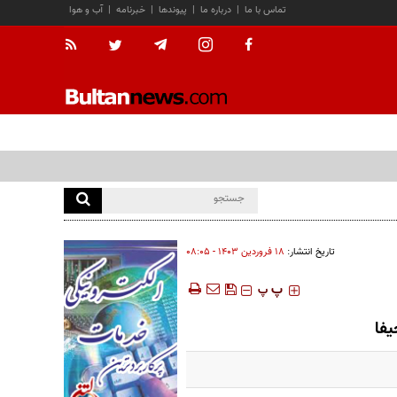
تماس با ما
|
درباره ما
|
پیوندها
|
خبرنامه
|
آب و هوا
تاریخ انتشار:
۱۸ فروردين ۱۴۰۳ - ۰۸:۰۵
‍‍‍ پ
پ
یفا