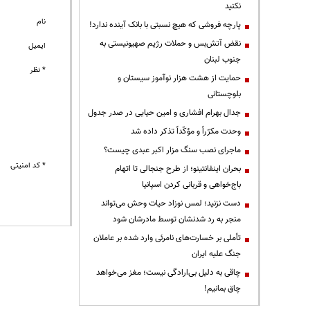
نکنید
نام
پارچه فروشی که هیچ نسبتی با بانک آینده ندارد!
نقض آتش‌بس و حملات رژیم صهیونیستی به
ایمیل
جنوب لبنان
* نظر
حمایت از هشت هزار نوآموز سیستان و
بلوچستانی
جدال بهرام افشاری و امین حیایی در صدر جدول
وحدت مکرّراً و مؤکّداً تذکر داده شد
ماجرای نصب سنگ مزار اکبر عبدی چیست؟
* کد امنیتی
بحران اینفانتینو؛ از طرح جنجالی تا اتهام
باج‌خواهی و قربانی کردن اسپانیا
دست نزنید؛ لمس نوزاد حیات وحش می‌تواند
منجر به رد شدنشان توسط مادرشان شود
تأملی بر خسارت‌های نامرئی وارد شده بر عاملان
جنگ علیه ایران
چاقی به دلیل بی‌ارادگی نیست؛ مغز می‌خواهد
چاق بمانیم!