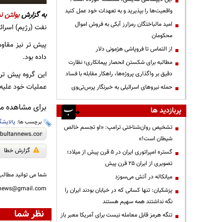
واقعیت‌ها را بپذیرید و به تعهدات خود عمل کنید
به گزارش
بولتن نی
امید مالباختگان رمزارز آبکی به فروش اموال
نفت (رژیم) اسرائی
محکومان
پیش تر نیز مقاوم
از التماس تا فروپاشی هژمونی دلار
داده بود.
مطالبه برای شکستن انحصار پیمانکاری؛ نظارت
این گروه پیش تر 
دقیق بر واگذاری پروژه‌ها، راهکار مقابله با فساد
عملیات خود علیه 
حمله نیروهای اسرائیلی به خبرنگار پرس‌تی‌وی
برای مشاهده مطا
پربازدید ها
برچسب ها:
پالایشگا
تشخیص روان‌شناختی ترامپ: «او تجسم خالص
شیطان است!»
گزارش خطا
گستره امپراتوری ایران در ۵ قرن پیش از میلاد؛
تصویری از ایران ۲۵ قرن پیش
شما می توانید مطالب 
میانکاله در آتش می‌سوزد
nnews@gmail.com
پزشکیان: تنها کسانی که در خیابان بودند ایران را
نگه نداشتند همه سهیم هستند
نظر شما
تنگه هرمز قابل معامله نیست برای آمریکا معبر باز