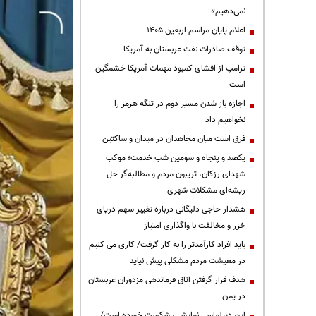
نمی‌دهیم»
اعلام پایان مراسم اربعین ۱۴۰۵
توقف صادرات نفت عربستان به آمریکا
ترامپ از افشای کمبود مهمات آمریکا خشمگین
است
اجازه باز شدن مسیر دوم در تنگه هرمز را
نخواهیم داد
فرق است میان مجاهدان در میدان و ساکتین
یکصد و پنجاه و سومین شب خدمت؛ موکب
شهدای رزکان، تریبون مردم و مطالبه‌گر حل
ریشه‌ای مشکلات شهری
هشدار حاجی دلیگانی درباره تغییر سهم دریای
خزر و مخالفت با واگذاری امتیاز
باید افراد کارآمدتر را به کار گرفت/ کاری می کنیم
در معیشت مردم مشکلی پیش نیاید
هدف قرار گرفتن اتاق‌ فرماندهی مزدوران عربستان
در یمن
این دیپلماسی نمایشی، شکست خورده است/