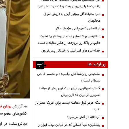
واقعیت‌ها را بپذیرید و به تعهدات خود عمل کنید
امید مالباختگان رمزارز آبکی به فروش اموال
محکومان
از التماس تا فروپاشی هژمونی دلار
مطالبه برای شکستن انحصار پیمانکاری؛ نظارت
دقیق بر واگذاری پروژه‌ها، راهکار مقابله با فساد
حمله نیروهای اسرائیلی به خبرنگار پرس‌تی‌وی
پربازدید ها
تشخیص روان‌شناختی ترامپ: «او تجسم خالص
شیطان است!»
گستره امپراتوری ایران در ۵ قرن پیش از میلاد؛
تصویری از ایران ۲۵ قرن پیش
تنگه هرمز قابل معامله نیست برای آمریکا معبر باز
به گزارش
بولتن نی
نکنید
کشورهای عضو سازم
میانکاله در آتش می‌سوزد
«پاتروشف» در اين
پزشکیان: تنها کسانی که در خیابان بودند ایران را