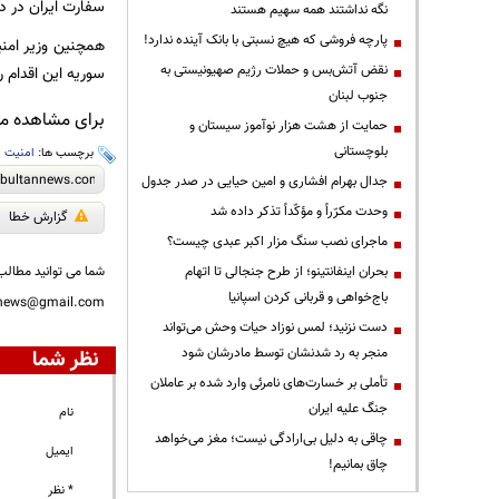
سفارت ایران در د
نگه نداشتند همه سهیم هستند
پارچه فروشی که هیچ نسبتی با بانک آینده ندارد!
همچنین وزير امنی
نقض آتش‌بس و حملات رژیم صهیونیستی به
سوریه این اقدام 
جنوب لبنان
برای مشاهده مطا
حمایت از هشت هزار نوآموز سیستان و
بلوچستانی
برچسب ها:
امنیت 
جدال بهرام افشاری و امین حیایی در صدر جدول
وحدت مکرّراً و مؤکّداً تذکر داده شد
گزارش خطا
ماجرای نصب سنگ مزار اکبر عبدی چیست؟
بحران اینفانتینو؛ از طرح جنجالی تا اتهام
شما می توانید مطالب 
باج‌خواهی و قربانی کردن اسپانیا
nnews@gmail.com
دست نزنید؛ لمس نوزاد حیات وحش می‌تواند
منجر به رد شدنشان توسط مادرشان شود
نظر شما
تأملی بر خسارت‌های نامرئی وارد شده بر عاملان
جنگ علیه ایران
نام
چاقی به دلیل بی‌ارادگی نیست؛ مغز می‌خواهد
ایمیل
چاق بمانیم!
* نظر