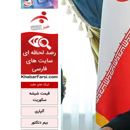
لینک های مفید
قیمت شیشه
سکوریت
آلپاری
بیم دتکتور