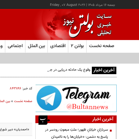
جمعه ۱۶ مرداد ۱۴۰۵
|
Friday , 07 August 2026
صفحه نخست
بولتن ۲
اقتصادی
بین الملل
اجتماعی
ور
آخرین اخبار
وقوع یک حادثه دریایی در جنوب شرق عدن
کد خبر:
۸۴۳۸۹۶
صفحه نخست
»
بین المل
آخرین اخبار
«احمدیان» دبیر شورای
سربازانِ خیابانِ ظهور؛ ملتِ مبعوثِ رودسر در
پاسخ به دشمن: «خیابان‌ها را به ناامیدان