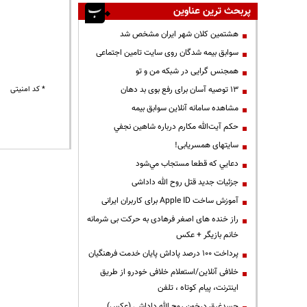
پربحث ترین عناوین
هشتمین کلان شهر ایران مشخص شد
سوابق بیمه شدگان روی سایت تامین اجتماعی
همجنس گرایی در شبکه من و تو
13 توصیه آسان برای رفع بوی بد دهان
* کد امنیتی
مشاهده سامانه آنلاين سوابق بیمه
حكم آيت‌الله مكارم درباره شاهين نجفي
سایتهای همسریابی!
دعايي كه قطعا مستجاب مي‌شود
جزئیات جدید قتل روح الله داداشی
آموزش ساخت Apple ID برای کاربران ایرانی
راز خنده های اصغر فرهادی به حرکت بی شرمانه
خانم بازیگر + عکس
پرداخت ۱۰۰ درصد پاداش پایان خدمت فرهنگیان
خلافی آنلاین/استعلام خلافی خودرو از طریق
اینترنت، پیام کوتاه ، تلفن
جسدغرق درخون روح الله داداشی (عکس)