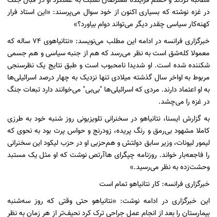
مطالبه کردند و خشم فزاینده معترضان نسبت به عملکرد او در قبال جنگ
در غزه نوشته که بسیاری اکنون از خود سوال می‌‍‌پرسند: «این استاد فرار
کهنه‌کار سیاسی چقدر دیگر می‌تواند دوام بیاورد؟»
خبرگزاری فرانسه در ادامه این مطلب می‌نویسد: «نتانیاهوی ۷۴ ساله که
معمولا کله‌شق است به نظر می‌رسد که هم از جنبه سیاسی و هم جسمی
شکننده شده است. او شدیدا نامحبوب است و طبق نتایج یک نظرسنجی
مربوط به اواخر سال گذشته میلادی تنها نزدیک به چهار درصد اسرائیلی‌ها
به او اعتماد دارند. مردی که اسرائیلی‌ها "بی‌بی" می‌خوانند دارد تبعات جنگ
در غزه را می‌چشد.
به گزارش ایسنا، نتانیاهو در سخنرانی تلویزیونی روز شنبه خود به طرزی
کاملا مشهود بی‌رمق و رنگ پریده، زودرنج و حواس پرت بود به نحوی که
لیمور لیونات، وزیر سابق دولتش و هم‌حزبی او در حزب لیکود این سخنرانی
را فاجعه‌بار خواند. روزنامه چپگرای هاآرتص نوشت که او مثل یک مستبد
وحشت‌زده به نظر می‌رسید.»
خبرگزاری فرانسه: کار نتانیاهو تمام است
این خبرگزاری در ادامه نوشت: «نتانیاهو حتی وقتی که روز سه‌شنبه
بیمارستان را بعد از انجام عمل جراحی ترک کرد نحیف‌تر از هر زمان به نظر