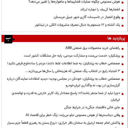
هوش مصنوعی چگونه عملیات فضاپیماها و ماهواره‌ها را تغییر می‌دهد؟
انفجارها کی‌یف را دوباره لرزاند
وقوع انفجار در تاسیسات گازی شهر جبیل عربستان
یک کشته و ۱۲ مسموم به دنبال مصرف مشروبات الکلی در نیشابور
پربازدید ها
راهنمای خرید محصولات برق صنعتی ABB
پزشکیان: خدمت بی‌منت و مشارکت مردمی، پایه حل مشکلات کشور است
صمصامی خطاب به پزشکیان: به شما اطلاعات غلط دادند؛ مردم را ساده‌لوح فرض نکنید!
3 اشتباه رایج در انتخاب رنگ صنعتی که هزینه‌اش را سال‌ها می‌پردازید...
صمصامی خطاب به پزشکیان: خودتان در مجلس بودید؛ دیدید انتقادات نمایندگان درباره
گران‌سازی ارز بود، نه واگذاری ایران‌خودرو
«چرا نباید از شما متنفر باشند؟»؛ پاسخ معنادار یک کاربر خارجی به قدرت و توانمندی
ایرانیان
جای خالی «اقتصاد جنگی» در شرایط جنگی
وقتی دیتاسنترها از هوش مصنوعی جلو می‌زنند؛ زنگ خطر برای اقتصاد AI
واکنش امام جمعه اردبیل به سخنان باقر خرازی: دروغ بستن به رهبری قطعاً جرم بسیار