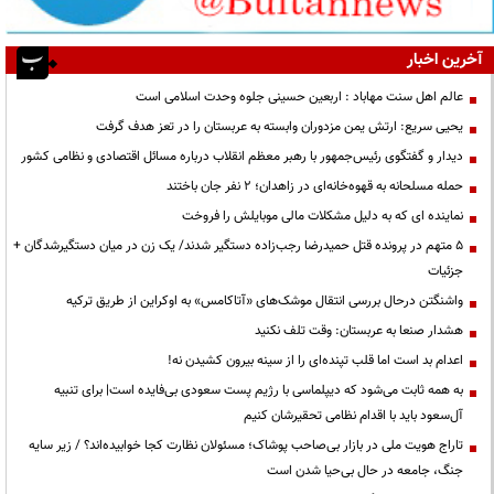
آخرین اخبار
عالم اهل سنت مهاباد : اربعین حسینی جلوه وحدت اسلامی است
یحیی سریع: ارتش یمن مزدوران وابسته به عربستان را در تعز هدف گرفت
دیدار و گفتگوی رئیس‌جمهور با رهبر معظم انقلاب درباره مسائل اقتصادی و نظامی کشور
حمله مسلحانه به قهوه‌خانه‌ای در زاهدان؛ ۲ نفر جان باختند
نماینده ای که به دلیل مشکلات مالی موبایلش را فروخت
۵ متهم در پرونده قتل حمیدرضا رجب‌زاده دستگیر شدند/ یک زن در میان دستگیرشدگان +
جزئیات
واشنگتن درحال بررسی انتقال موشک‌های «آتاکامس» به اوکراین از طریق ترکیه
هشدار صنعا به عربستان: وقت تلف نکنید
اعدام بد است اما قلب تپنده‌ای را از سینه بیرون کشیدن نه!
به همه ثابت می‌شود که دیپلماسی با رژیم پست سعودی بی‌فایده است| برای تنبیه
آل‌سعود باید با اقدام نظامی تحقیرشان کنیم
تاراج هویت ملی در بازار بی‌صاحب پوشاک؛ مسئولان نظارت کجا خوابیده‌اند؟ / زیر سایه
جنگ، جامعه در حال بی‌حیا شدن است