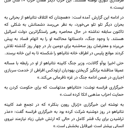
طرفداری تئوری توطئه هستند. این حزب دیگر همان حزب ۲۰ سال قبل
نیست.»
در ادامه این گزارش آمده است: «همچنان که ائتلاف نتانیاهو از بحرانی به
بحران دیگر تلو تلو می‌خورد، به نظر می‌رسد دشمنانش به شکلی که
تاکنون سابقه نداشته در حال محاصره رهبر راستگراترین دولت اسرائیل
هستند. با وجود جنگ، دادستانها محاکمه او را به اتهام فساد به پیش‌
می‌برند و معترضان روز سه‌شنبه برای دومین بار در چهار روز گذشته تلاش
کردند موانع پلیس در اطراف خانه نتانیاهو را شکسته تا به این خانه برسند.
حتی اخیرا یوآو گالانت، وزیر جنگ کابینه نتانیاهو از او در رابطه با مساله
عمیقا مناقشه برانگیز گریختن یهودیان ارتودکس افراطی از خدمت سربازی
اجباری در ضمن ادامه جنگ در غزه نافرمانی می‌کند.»
خبرگزاری فرانسه نوشت: «نتانیاهو مدتهاست که برای حکومت کردن به
حمایت احزاب مذهبی اتکا کرده است.»
به نوشته این خبرگزاری «ژنرال روون بنکلر» که در تجمع ضد کابینه
نتانیاهو در روز دوشنبه شرکت کرده بود به خبرگزاری فرانسه گفت: «عذر
تراشیدن برای یک قشر کامل در حالی که ارتش خیلی زیاد نیازمند نیروی
انسانی بیشتر است غیرقابل بخشش است.»