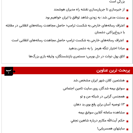
بزرگی است
از خبرسازی تا جریان‌سازی نقشه راه مدیران هوشمند
بسنت مدعی شد: به زودی شاهد توافق با ایران خواهیم بود
اعتراف رسانه‌های خارجی به شکست ترامپ؛ حاصل مجاهدت رسانه‌های انقلابی در مقابله
با دروغ‌پراکنی دشمنان
اعتراف رسانه‌های خارجی به شکست ترامپ حاصل مجاهدت رسانه‌های انقلابی است
مبادا اختیار تنگه هرمز را به دشمن بدهید
اتاق پول دولت در دل بورس؛ مستمری بازنشستگان، وثیقه بازی بزرگ‌ها
پربحث ترین عناوین
هشتمین کلان شهر ایران مشخص شد
سوابق بیمه شدگان روی سایت تامین اجتماعی
همجنس گرایی در شبکه من و تو
13 توصیه آسان برای رفع بوی بد دهان
مشاهده سامانه آنلاين سوابق بیمه
حكم آيت‌الله مكارم درباره شاهين نجفي
سایتهای همسریابی!