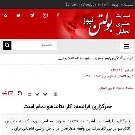
يکشنبه ۱۸ مرداد ۱۴۰۵
|
Sunday , 09 August 2026
از
و
ته
دیدار و گفتگوی رئیس‌جمهور با رهبر معظم انقلاب درباره مسائل اقتصادی و نظامی کشور
ن
نو
کد خبر:
۸۴۳۸۸۵
تاریخ انتشار:
۱۶ فروردين ۱۴۰۳ - ۱۳:۰۱
صفحه نخست
»
بین الملل
‍‍‍ پ
پ
خبرگزاری فرانسه: کار نتانیاهو تمام است
خبرگزاری فرانسه با اشاره به تشدید بحران سیاسی برای کابینه بنیامین
نتانیاهو در پی تظاهرات بی وقفه معترضان در داخل اراضی اشغالی برای ...