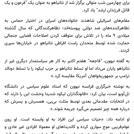
برای چهارمین شب متوالی برگزار شد از نتانیاهو به عنوان یک "فرعون و یک
قاتل فرزندان ارشد" یاد کرد.
مقام‌های اسرائیلی شاهدند خانواده‌های اسرای در اختیار حماس به
تظاهرکننده‌های ضد دولتی پیوسته‌اند؛ تظاهرکنندگانی که سال گذشته
میلادی ۹ ماه را در تلاش برای متوقف کردن اصلاحات قضایی جنجالی
حمایت شده توسط متحدان راست افراطی نتانیاهو در خیابان‌ها سپری
کردند.
به گفته نیوون، "فاجعه" هفتم اکتبر به کار هر سیاستمدار دیگری غیر از
نتانیاهو پایان می‌داد اما او تسلط نتانیاهو بر حزب لیکود را با تسلط دونالد
ترامپ بر جمهوریخواهان آمریکا مقایسه کرد.»
به نوشته خبرگزاری فرانسه نیوون که استاد علوم سیاسی در دانشگاه
تل‌آویو است، بیان کرد: «قانونگذاران لیکود شدیدا وحشت این را دارند که
در انتخابات مقدماتی بعدی توسط مثلث بی‌بی، همسرش و پسرش که
درباره همه چیز تصمیم می‌گیرد جریمه شوند.»
او ادامه داد: «حیات سیاسی این افراد به او وابسته است. او روی
عوام‌فریبی موج سواری کرده و کاندیداهای او معمولا افرادی غیر عادی و