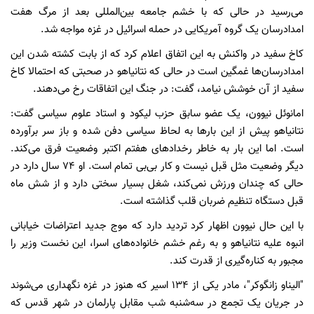
می‌رسید در حالی که با خشم جامعه‌ بین‌المللی بعد از مرگ هفت
امدادرسان یک گروه آمریکایی در حمله اسرائیل در غزه مواجه شد.
کاخ سفید در واکنش به این اتفاق اعلام کرد که از بابت کشته شدن این
امدادرسان‌ها غمگین است در حالی که نتانیاهو در صحبتی که احتمالا کاخ
سفید از آن خوشش نیامد، گفت: در جنگ این اتفاقات رخ می‌دهند.
امانوئل نیوون، یک عضو سابق حزب لیکود و استاد علوم سیاسی گفت:
نتانیاهو پیش از این بارها به لحاظ سیاسی دفن شده و باز سر برآورده
است. اما این بار به خاطر رخدادهای هفتم اکتبر وضعیت فرق می‌کند.
دیگر وضعیت مثل قبل نیست و کار بی‌بی تمام است. او ۷۴ سال دارد در
حالی که چندان ورزش نمی‌کند، شغل بسیار سختی دارد و از شش ماه
قبل دستگاه تنظیم ضربان قلب گذاشته است.
با این حال نیوون اظهار کرد تردید دارد که موج جدید اعتراضات خیابانی
انبوه علیه نتانیاهو و به رغم خشم خانواده‌های اسرا، این نخست وزیر را
مجبور به کناره‌گیری از قدرت کند.
"الیناو زانگوکر"، مادر یکی از ۱۳۴ اسیر که هنوز در غزه نگهداری می‌شوند
در جریان یک تجمع در سه‌شنبه شب مقابل پارلمان در شهر قدس که