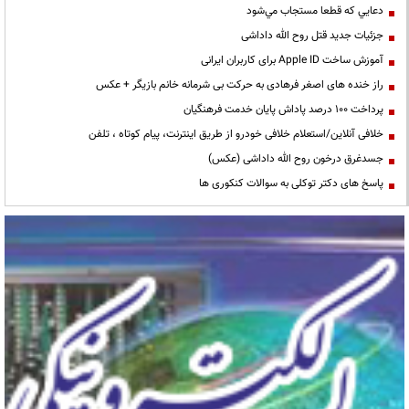
دعايي كه قطعا مستجاب مي‌شود
جزئیات جدید قتل روح الله داداشی
آموزش ساخت Apple ID برای کاربران ایرانی
راز خنده های اصغر فرهادی به حرکت بی شرمانه خانم بازیگر + عکس
پرداخت ۱۰۰ درصد پاداش پایان خدمت فرهنگیان
خلافی آنلاین/استعلام خلافی خودرو از طریق اینترنت، پیام کوتاه ، تلفن
جسدغرق درخون روح الله داداشی (عکس)
پاسخ های دکتر توکلی به سوالات کنکوری ها