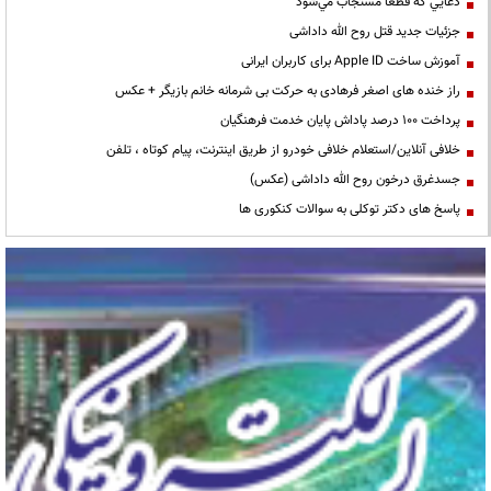
دعايي كه قطعا مستجاب مي‌شود
جزئیات جدید قتل روح الله داداشی
آموزش ساخت Apple ID برای کاربران ایرانی
راز خنده های اصغر فرهادی به حرکت بی شرمانه خانم بازیگر + عکس
پرداخت ۱۰۰ درصد پاداش پایان خدمت فرهنگیان
خلافی آنلاین/استعلام خلافی خودرو از طریق اینترنت، پیام کوتاه ، تلفن
جسدغرق درخون روح الله داداشی (عکس)
پاسخ های دکتر توکلی به سوالات کنکوری ها