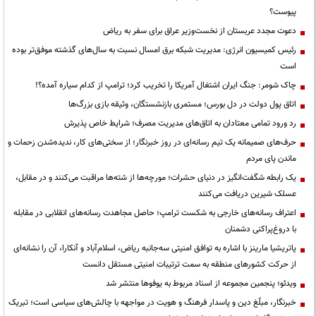
پیوست؟
دعوت مجدد عربستان از نخست‌وزیر عراق برای سفر به ریاض
رئیس کمیسیون انرژی: مدیریت شبکه برق امسال نسبت به سال‌های گذشته موفق‌تر بوده
است
چاک شومر: جنگ ایران اشتغال آمریکا را تخریب کرد؛ ترامپ از کدام سیاره آمده؟!
اتاق پول دولت در دل بورس؛ مستمری بازنشستگان، وثیقه بازی بزرگ‌ها
رد ورود تمامی معتادان به اتاق‌های مدیریت مصرف؛ شرایط خاص پذیرش
حرف‌های صمیمانه یک تیم رسانه‌ای در روز خبرنگار؛ از سختی‌های کار، ندیده‌شدن زحمات و
ماندن پای مردم
یک رابطه شگفت‌انگیز در دنیای حشرات؛ مورچه‌ها از شته‌ها مراقبت می‌کنند و در مقابل،
عسلک شیرین دریافت می‌کنند
اعتراف رسانه‌های خارجی به شکست ترامپ؛ حاصل مجاهدت رسانه‌های انقلابی در مقابله
با دروغ‌پراکنی دشمنان
پاتریشیا مارینز با اشاره به توافق امنیتی سه‌جانبه ریاض، اسلام‌آباد و آنکارا، آن را نشانه‌ای
از حرکت کشورهای منطقه به سمت ترتیبات امنیتی مستقل دانست
ویدئو؛ پنجمین مجموعه از اسناد مربوط به یوفوها منتشر شد
خبرنگار، مبلّغ دین و پاسدار فرهنگ و هویت در مواجهه با چالش‌های سیاسی است؛ تبریک