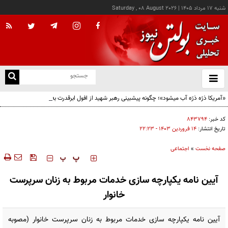
شنبه ۱۷ مرداد ۱۴۰۵
|
Saturday , 08 August 2026
از
و
ته
«آمریکا ذرّه ذرّه آب میشود»؛ چگونه پیشبینی رهبر شهید از افول ابرقدرت به حقیقت پیوست؟
ن
نو
کد خبر:
۸۴۳۷۹۴
تاریخ انتشار:
۱۴ فروردين ۱۴۰۳ - ۲۲:۲۳
صفحه نخست
»
اجتماعی
‍‍‍ پ
پ
آیین نامه یکپارچه سازی خدمات مربوط به زنان سرپرست
خانوار
آیین نامه یکپارچه سازی خدمات مربوط به زنان سرپرست خانوار (مصوبه