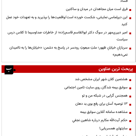
فساد
فرق است میان مجاهدان در میدان و ساکتین
این دیپلماسی نمایشی، شکست خورده است/واقعیت‌ها را بپذیرید و به تعهدات خود عمل
کنید
امیر دبیری‌مهر در سوگ دکتر ابوالقاسم قاسم‌زاده؛ از خاطرات صداوسیما تا کلاس درس
سیاست
سربازانِ خیابانِ ظهور؛ ملتِ مبعوثِ رودسر در پاسخ به دشمن: «خیابان‌ها را به ناامیدان
نمی‌دهیم»
پربحث ترین عناوین
هشتمین کلان شهر ایران مشخص شد
سوابق بیمه شدگان روی سایت تامین اجتماعی
همجنس گرایی در شبکه من و تو
13 توصیه آسان برای رفع بوی بد دهان
مشاهده سامانه آنلاين سوابق بیمه
حكم آيت‌الله مكارم درباره شاهين نجفي
سایتهای همسریابی!