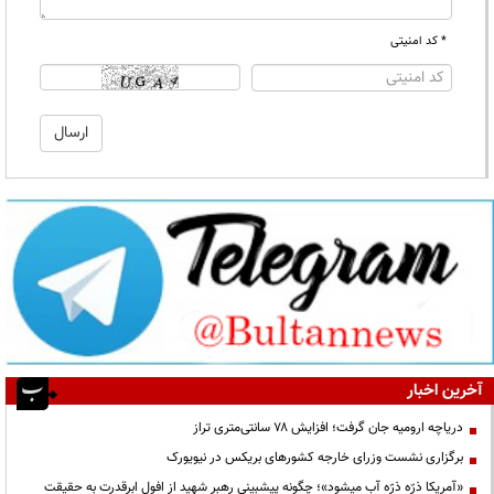
* کد امنیتی
آخرین اخبار
دریاچه ارومیه جان گرفت؛ افزایش ۷۸ سانتی‌متری تراز
برگزاری نشست وزرای خارجه کشورهای بریکس در نیویورک
«آمریکا ذرّه ذرّه آب میشود»؛ چگونه پیشبینی رهبر شهید از افول ابرقدرت به حقیقت