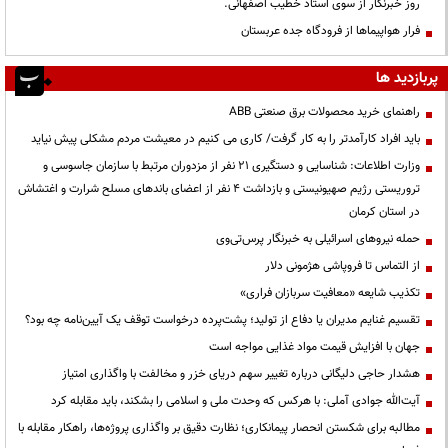
روز خبرنگار از سوی استاد خطیب اصفهانی.
فرار هواپیماها از فرودگاه جده عربستان
پربازدید ها
راهنمای خرید محصولات برق صنعتی ABB
باید افراد کارآمدتر را به کار گرفت/ کاری می کنیم در معیشت مردم مشکلی پیش نیاید
وزارت اطلاعات: شناسایی و دستگیری ۲۱ نفر از مزدوران مرتبط با سازمان جاسوسی و
تروریستی رژیم صهیونیستی و بازداشت ۴ نفر از اعضای باندهای مسلح شرارت و اغتشاش
در استان کرمان
حمله نیروهای اسرائیلی به خبرنگار پرس‌تی‌وی
از التماس تا فروپاشی هژمونی دلار
تکذیب شایعه «معافیت سربازان فراری»
تقسیم غنایم مدیران یا دفاع از تولید؛ پشت‌پرده درخواست توقف یک آیین‌نامه چه بود؟
جهان با افزایش قیمت مواد غذایی مواجه است
هشدار حاجی دلیگانی درباره تغییر سهم دریای خزر و مخالفت با واگذاری امتیاز
آیت‌الله جوادی آملی: با هرکس که وحدت ملی و اسلامی را بشکند، باید مقابله کرد
مطالبه برای شکستن انحصار پیمانکاری؛ نظارت دقیق بر واگذاری پروژه‌ها، راهکار مقابله با