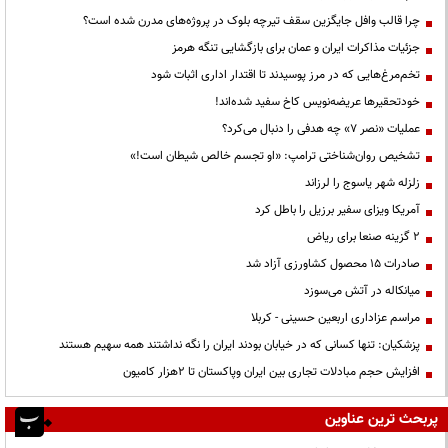
چرا قالب وافل جایگزین سقف تیرچه بلوک در پروژه‌های مدرن شده است؟
جزئیات مذاکرات ایران و عمان برای بازگشایی تنگه هرمز
تخم‌مرغ‌هایی که در مرز پوسیدند تا اقتدار اداری اثبات شود
خودتحقیرها عریضه‌نویس کاخ سفید شده‌اند!
عملیات «نصر ۷» چه هدفی را دنبال می‌کرد؟
تشخیص روان‌شناختی ترامپ: «او تجسم خالص شیطان است!»
زلزله شهر یاسوج را لرزاند
آمریکا ویزای سفیر برزیل را باطل کرد
۲ گزینه صنعا برای ریاض
صادرات ۱۵ محصول کشاورزی آزاد شد
میانکاله در آتش می‌سوزد
مراسم عزاداری اربعین حسینی - کربلا
پزشکیان: تنها کسانی که در خیابان بودند ایران را نگه نداشتند همه سهیم هستند
افزایش حجم مبادلات تجاری بین ایران وپاکستان تا 2هزار کامیون
پربحث ترین عناوین