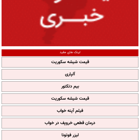
لینک های مفید
قیمت شیشه سکوریت
آلپاری
بیم دتکتور
قیمت شیشه سکوریت
فیلم آپنه خواب
درمان قطعی خروپف در خواب
لیزر فوتونا