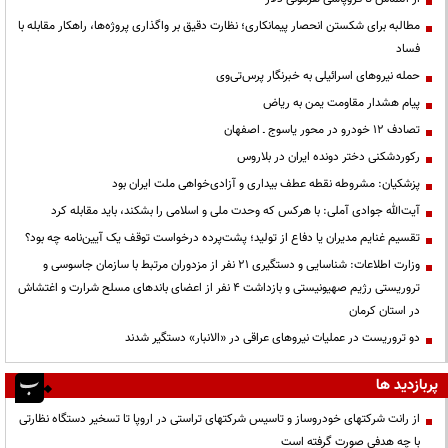
مطالبه برای شکستن انحصار پیمانکاری؛ نظارت دقیق بر واگذاری پروژه‌ها، راهکار مقابله با
فساد
حمله نیروهای اسرائیلی به خبرنگار پرس‌تی‌وی
پیام هشدار مقاومت یمن به ریاض
تصادف ۱۲ خودرو در محور یاسوج ـ اصفهان
رکوردشکنی دختر دونده ایران در بلاروس
پزشکیان: مشروطه نقطه عطف بیداری و آزادی‌خواهی ملت ایران بود
آیت‌الله جوادی آملی: با هرکس که وحدت ملی و اسلامی را بشکند، باید مقابله کرد
تقسیم غنایم مدیران یا دفاع از تولید؛ پشت‌پرده درخواست توقف یک آیین‌نامه چه بود؟
وزارت اطلاعات: شناسایی و دستگیری ۲۱ نفر از مزدوران مرتبط با سازمان جاسوسی و
تروریستی رژیم صهیونیستی و بازداشت ۴ نفر از اعضای باندهای مسلح شرارت و اغتشاش
در استان کرمان
دو تروریست در عملیات نیروهای عراقی در «الانبار» دستگیر شدند
پربازدید ها
از رانت‌ شرکتهای خودروساز و تاسیس شرکتهای تراستی در اروپا تا تسخیر دستگاه نظارتی
با چه هدفی صورت گرفته است