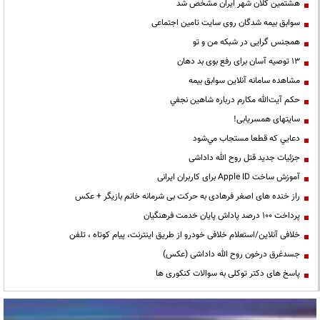
هشتمین کلان شهر ایران مشخص شد
سوابق بیمه شدگان روی سایت تامین اجتماعی
همجنس گرایی در شبکه من و تو
13 توصیه آسان برای رفع بوی بد دهان
مشاهده سامانه آنلاين سوابق بیمه
حكم آيت‌الله مكارم درباره شاهين نجفي
سایتهای همسریابی!
دعايي كه قطعا مستجاب مي‌شود
جزئیات جدید قتل روح الله داداشی
آموزش ساخت Apple ID برای کاربران ایرانی
راز خنده های اصغر فرهادی به حرکت بی شرمانه خانم بازیگر + عکس
پرداخت ۱۰۰ درصد پاداش پایان خدمت فرهنگیان
خلافی آنلاین/استعلام خلافی خودرو از طریق اینترنت، پیام کوتاه ، تلفن
جسدغرق درخون روح الله داداشی (عکس)
پاسخ های دکتر توکلی به سوالات کنکوری ها