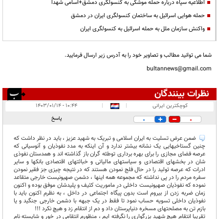
اطلاعیه سپاه درباره حمله موشکی به کنسولگری دمشق+اسامی شهدا
حمله هوایی اسرائیل به ساختمان کنسولگری ایران در دمشق
واکنش سازمان ملل به حمله اسرائیل به کنسولگری ایران
شما می توانید مطالب و تصاویر خود را به آدرس زیر ارسال فرمایید.
bultannews@gmail.com
نظرات بینندگان
انتشار یافته:
۳
کوچکترین ایرانی
|
|
۱۰:۴۴ - ۱۴۰۳/۰۱/۱۴
در انتظار بررسی:
پاسخ
0
0
غیر قابل انتشار:
۳
ضمن عرض تسلیت به ایران اسلامی و تبریک به شهید عزیز ، باید در نظر داشت که
چنین گستاخیهایی یک نشانه بیشتر ندارد و آن اینکه به مدد نفوذیان و آنوسیانی که
عرصه فضای مجازی را برای بهره برداری توطئه گران باز گذاشته اند و همدستان نفوذی
شان در بخشهای اقتصادی و سیاستهای مالیاتی و خباثتهای اقتصادی بانکها و سایر
ادرات که عرصه تولید را در حال فلج نمودن هستند که در نتیجه چیزی جز فقیر نمودن
سفره مردم را در پی نداشته که مجموعه همه اینها ، دشمن صهیونیست خارجی متقاعد
نموده که نفوذیان صهیونیست داخلی در ماموریت کثیف و پلیدشان موفق بوده و اکنون
زمان ضربه زدن از بیروم است بدون پیگاه اجتماعی در داخل ، به نظرم اکنون باید با
نفوذیان داخلی تسویه حساب نمود تا فقط در یک جبهه با دشمن خارجی جنگید و یا
بازم تن به مصلحتهای مسخره دنیاپرستان داد و دم از انتقام زد و هیچ نکرد !!!
تقریبا انتقام هیچ شهید بزرگواری را نگرفته ایم ، منظورم انتقامی در خور و شایسته نام