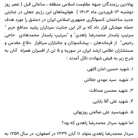
پولادین رزمندگان جبهه مقاومت اسلامی منطقه ، ساعاتی قبل ( عصر روز
دوشنبه ۱۳ فروردین ماه ۱۴۰۳ ) هواپیماهای این رژیم جعلی در جنایتی
جدید ساختمان کنسولگری جمهوری اسلامی ایران در دمشق را مورد هدف
حمله موشکی قرار داد که بر اثر این جنایت سرداران رشید مدافع حرم "
سرتیپ پاسدار محمدرضا زاهدی" و "سرتیپ پاسدار محمدهادی حاجی
رحیمی" از فرماندهان ، پیشکسوتان و جانبازان سرافراز دفاع مقدس و
مستشاران نظامی ارشد ایران در سوریه و ۵ تن از افسران همراه آنان به
شرح زیر به فیض شهادت نائل آمدند :
۱. شهید حسین امان اللهی
۲. شهید سید مهدی جلالتی
۳. شهید محسن صداقت
۴. شهید علی آقا بابایی
۵. شهیدسید علی صالحی روزبهانی
اما شهید سردار محمدرضا زاهدی که بود؟
سردار محمدرضا زاهدی متولد ۱۱ آبان ۱۳۳۹ در اصفهان، در سال ۱۳۵۹ به