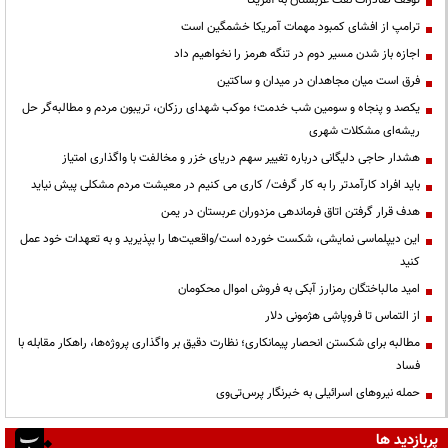
ترامپ از افشای کمبود مهمات آمریکا خشمگین است
اجازه باز شدن مسیر دوم در تنگه هرمز را نخواهیم داد
فرق است میان مجاهدان در میدان و ساکتین
یکصد و پنجاه و سومین شب خدمت؛ موکب شهدای رزکان، تریبون مردم و مطالبه‌گر حل
ریشه‌ای مشکلات شهری
هشدار حاجی دلیگانی درباره تغییر سهم دریای خزر و مخالفت با واگذاری امتیاز
باید افراد کارآمدتر را به کار گرفت/ کاری می کنیم در معیشت مردم مشکلی پیش نیاید
هدف قرار گرفتن اتاق‌ فرماندهی مزدوران عربستان در یمن
این دیپلماسی نمایشی، شکست خورده است/واقعیت‌ها را بپذیرید و به تعهدات خود عمل
کنید
امید مالباختگان رمزارز آبکی به فروش اموال محکومان
از التماس تا فروپاشی هژمونی دلار
مطالبه برای شکستن انحصار پیمانکاری؛ نظارت دقیق بر واگذاری پروژه‌ها، راهکار مقابله با
فساد
حمله نیروهای اسرائیلی به خبرنگار پرس‌تی‌وی
پربازدید ها