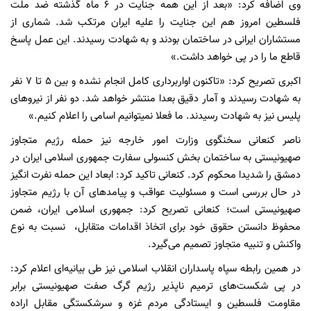
وی اضافه کرد: «بعد از این همه جنایت در 6 ماه گذشته ضد ملت
فلسطین امروز هم این جنایت را علیه ایران مرتکب شد. شماری از
مستشاران ایرانی در ساختمان بودند و به شهادت رسیدند. این عمل پاسخ
قاطع ما را در پی خواهد داشت.»
اکبری تصریح کرد: «تاکنون اواربرداری کامل انجام نشده و بین 5 تا 7 نفر
به شهادت رسیدند و آمار دقیق بعدا منتشر خواهد شد. دو نفر از نیروهای
پلیس نیز به شهادت رسیدند. ما فعلا نمیتوانیم اسامی را اعلام کنیم.»
ناصر کنعانی سخنگوی وزارت امور خارجه نیز حمله رژیم متجاوز
صهیونیستی به ساختمان بخش کنسولی سفارت جمهوری اسلامی ایران در
دمشق را شدیدا محکوم کرد. کنعانی تاکید کرد: ابعاد این حمله نفرت انگیز
در حال بررسی است و مسئولیت عواقب و پیامدهای آن با رژیم متجاوز
صهیونیستی است؛ کنعانی تصریح کرد: جمهوری اسلامی ایران، ضمن
محفوظ دانستن حقوق خود برای اتخاذ اقدامات متقابل، نسبت به نوع
واکنش و تنبیه متجاوز تصمیم می‌گیرد.
در همین رابطه سپاه پاسداران انقلاب اسلامی نیز طی بیانیه‌ای اعلام کرد:
در پی شکست‌های ترمیم ناپذیر رژیم گرگ صفت صهیونیستی برابر
مقاومت فلسطین و ایستادگی مردم غزه و سرشکستگی مقابل اراده