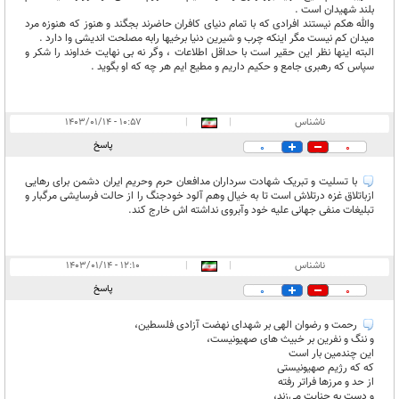
بلند شهیدان است .
والله هکم نیستند افرادی که با تمام دنیای کافران حاضرند بجگند و هنوز که هنوزه مرد
میدان کم نیست مگر اینکه چرب و شیرین دنیا برخیها رابه مصلحت اندیشی وا دارد .
البته اینها نظر این حقیر است با حداقل اطلاعات ، وگر نه بی نهایت خداوند را شکر و
سپاس که رهبری جامع و حکیم داریم و مطیع ایم هر چه که او بگوید .
ناشناس
|
|
۱۰:۵۷ - ۱۴۰۳/۰۱/۱۴
پاسخ
0
0
با تسلیت و تبریک شهادت سرداران مدافعان حرم وحریم ایران دشمن برای رهایی
ازباتلاق غزه درتلاش است تا به خیال وهم آلود خود‌جنگ را از حالت فرسایشی مرگبار و
تبلیغات منفی جهانی علیه خود وآبروی نداشته اش خارج کند.
ناشناس
|
|
۱۲:۱۰ - ۱۴۰۳/۰۱/۱۴
پاسخ
0
0
رحمت و رضوان الهی بر شهدای نهضت آزادی فلسطین،
و ننگ و نفرین بر خبيث های صهیونیست،
این چندمین بار است
که که رژیم صهیونیستی
از حد و مرزها فراتر رفته
و دست به جنایت می‌زند،