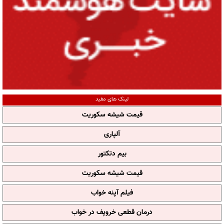
لینک های مفید
قیمت شیشه سکوریت
آلپاری
بیم دتکتور
قیمت شیشه سکوریت
فیلم آپنه خواب
درمان قطعی خروپف در خواب