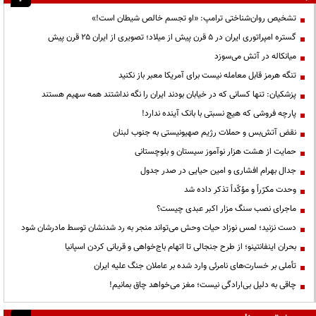
تشخیص روان‌شناختی ترامپ: «او تجسم خالص شیطان است!»
گستره امپراتوری ایران در ۵ قرن پیش از میلاد؛ تصویری از ایران ۲۵ قرن پیش
میانکاله در آتش می‌سوزد
تنگه هرمز قابل معامله نیست برای آمریکا معبر باز نکنید
پزشکیان: تنها کسانی که در خیابان بودند ایران را نگه نداشتند همه سهیم هستند
پارچه فروشی که هیچ نسبتی با بانک آینده ندارد!
نقض آتش‌بس و حملات رژیم صهیونیستی به جنوب لبنان
حمایت از هشت هزار نوآموز سیستان و بلوچستانی
جدال بهرام افشاری و امین حیایی در صدر جدول
وحدت مکرّراً و مؤکّداً تذکر داده شد
ماجرای نصب سنگ مزار اکبر عبدی چیست؟
دست نزنید؛ لمس نوزاد حیات وحش می‌تواند منجر به رد شدنشان توسط مادرشان شود
بحران اینفانتینو؛ از طرح جنجالی تا اتهام باج‌خواهی و قربانی کردن اسپانیا
تأملی بر خسارت‌های نامرئی وارد شده بر عاملان جنگ علیه ایران
چاقی به دلیل بی‌ارادگی نیست؛ مغز می‌خواهد چاق بمانیم!