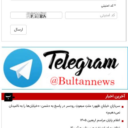
* کد امنیتی
آخرین اخبار
سربازانِ خیابانِ ظهور؛ ملتِ مبعوثِ رودسر در پاسخ به دشمن: «خیابان‌ها را به ناامیدان
نمی‌دهیم»
اعلام پایان مراسم اربعین ۱۴۰۵
توقف صادرات نفت عربستان به آمریکا