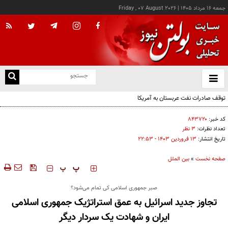
جمعه ۱۶ مرداد ۱۴۰۵
|
Friday , 07 August 2026
از
و
ته
توقف صادرات نفت عربستان به آمریکا
ن
نو
کد خبر:
۸۴۳۷۲۰
تعداد نظرات:
۳ نظر
تاریخ انتشار:
۱۳ فروردين ۱۴۰۳ - ۲۲:۵۳
صفحه نخست
»
بین الملل
‍‍‍ پ
پ
صبر جمهوری اسلامی کی تمام می‌شود؟
تجاوز جدید اسرائیل به عمق استراتژیک جمهوری اسلامی
ایران و شهادت یک سردار دیگر