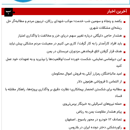
آخرین اخبار
یکصد و پنجاه و سومین شب خدمت؛ موکب شهدای رزکان، تریبون مردم و مطالبه‌گر حل
ریشه‌ای مشکلات شهری
هشدار حاجی دلیگانی درباره تغییر سهم دریای خزر و مخالفت با واگذاری امتیاز
باید افراد کارآمدتر را به کار گرفت/ کاری می کنیم در معیشت مردم مشکلی پیش نیاید
هدف قرار گرفتن اتاق‌ فرماندهی مزدوران عربستان در یمن
این دیپلماسی نمایشی، شکست خورده است/واقعیت‌ها را بپذیرید و به تعهدات خود عمل
کنید
امید مالباختگان رمزارز آبکی به فروش اموال محکومان
از التماس تا فروپاشی هژمونی دلار
مطالبه برای شکستن انحصار پیمانکاری؛ نظارت دقیق بر واگذاری پروژه‌ها، راهکار مقابله با
فساد
حمله نیروهای اسرائیلی به خبرنگار پرس‌تی‌وی
پیام هشدار مقاومت یمن به ریاض
تصادف ۱۲ خودرو در محور یاسوج ـ اصفهان
رکوردشکنی دختر دونده ایران در بلاروس