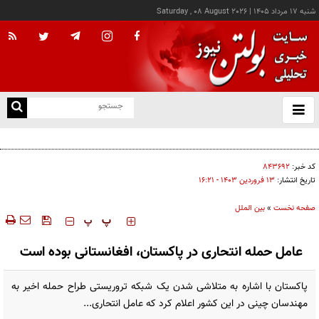
شنبه ۱۷ مرداد ۱۴۰۵
|
Saturday , 08 August 2026
از
و
ته
پاتریشیا مارینز با اشاره به توافق امنیتی سه‌جانبه ریاض، اسلام‌آباد و آنکارا، آن را نشانه‌ای از
ن
حرکت کشورهای منطقه به سمت ترتیبات امنیتی مستقل دانست
نو
کد خبر:
۸۴۳۶۹۲
تاریخ انتشار:
۱۳ فروردين ۱۴۰۳ - ۱۶:۲۱
صفحه نخست
»
بین الملل
‍‍‍ پ
پ
عامل حمله انتحاری در پاکستان، افغانستانی بوده است
پاکستان با اشاره به متلاشی شدن یک شبکه تروریستی طراح حمله اخیر به
مهندسان چینی در این کشور اعلام کرد که عامل انتحاری...