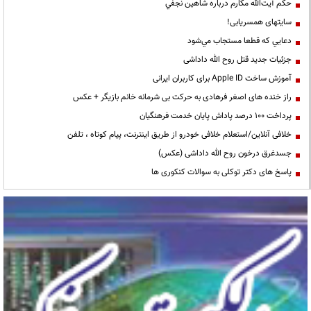
حكم آيت‌الله مكارم درباره شاهين نجفي
سایتهای همسریابی!
دعايي كه قطعا مستجاب مي‌شود
جزئیات جدید قتل روح الله داداشی
آموزش ساخت Apple ID برای کاربران ایرانی
راز خنده های اصغر فرهادی به حرکت بی شرمانه خانم بازیگر + عکس
پرداخت ۱۰۰ درصد پاداش پایان خدمت فرهنگیان
خلافی آنلاین/استعلام خلافی خودرو از طریق اینترنت، پیام کوتاه ، تلفن
جسدغرق درخون روح الله داداشی (عکس)
پاسخ های دکتر توکلی به سوالات کنکوری ها