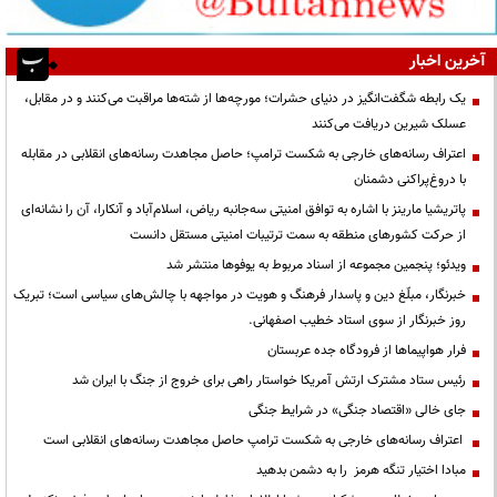
آخرین اخبار
یک رابطه شگفت‌انگیز در دنیای حشرات؛ مورچه‌ها از شته‌ها مراقبت می‌کنند و در مقابل،
عسلک شیرین دریافت می‌کنند
اعتراف رسانه‌های خارجی به شکست ترامپ؛ حاصل مجاهدت رسانه‌های انقلابی در مقابله
با دروغ‌پراکنی دشمنان
پاتریشیا مارینز با اشاره به توافق امنیتی سه‌جانبه ریاض، اسلام‌آباد و آنکارا، آن را نشانه‌ای
از حرکت کشورهای منطقه به سمت ترتیبات امنیتی مستقل دانست
ویدئو؛ پنجمین مجموعه از اسناد مربوط به یوفوها منتشر شد
خبرنگار، مبلّغ دین و پاسدار فرهنگ و هویت در مواجهه با چالش‌های سیاسی است؛ تبریک
روز خبرنگار از سوی استاد خطیب اصفهانی.
فرار هواپیماها از فرودگاه جده عربستان
رئیس ستاد مشترک ارتش آمریکا خواستار راهی برای خروج از جنگ با ایران شد
جای خالی «اقتصاد جنگی» در شرایط جنگی
اعتراف رسانه‌های خارجی به شکست ترامپ حاصل مجاهدت رسانه‌های انقلابی است
مبادا اختیار تنگه هرمز را به دشمن بدهید