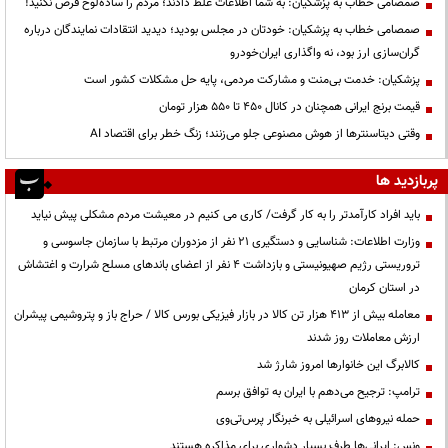
صمصامی خطاب به پزشکیان: به شما اطلاعات غلط دادند؛ مردم را ساده‌لوح فرض نکنید!
صمصامی خطاب به پزشکیان: خودتان در مجلس بودید؛ دیدید انتقادات نمایندگان درباره
گران‌سازی ارز بود، نه واگذاری ایران‌خودرو
پزشکیان: خدمت بی‌منت و مشارکت مردمی، پایه حل مشکلات کشور است
قیمت‌ برنج ایرانی همچنان در کانال ۴۵۰ تا ۵۵۰ هزار تومان
وقتی دیتاسنترها از هوش مصنوعی جلو می‌زنند؛ زنگ خطر برای اقتصاد AI
پربازدید ها
باید افراد کارآمدتر را به کار گرفت/ کاری می کنیم در معیشت مردم مشکلی پیش نیاید
وزارت اطلاعات: شناسایی و دستگیری ۲۱ نفر از مزدوران مرتبط با سازمان جاسوسی و
تروریستی رژیم صهیونیستی و بازداشت ۴ نفر از اعضای باندهای مسلح شرارت و اغتشاش
در استان کرمان
معامله بیش از ۴۱۳ هزار تن کالا در بازار فیزیکی بورس کالا / حراج باز و پتروشیمی پیشران
ارزش معاملات روز شدند
کالابرگ این خانوارها امروز شارژ شد
ترامپ: ترجیح می‌دهم با ایران به توافق برسم
حمله نیروهای اسرائیلی به خبرنگار پرس‌تی‌وی
ونس: ایرانی‌ها طرف بسیار دشواری برای مذاکره هستند