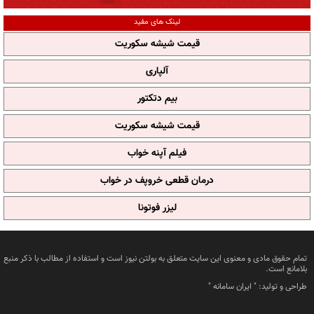
لینک های مفید
قیمت شیشه سکوریت
آلپاری
بیم دتکتور
قیمت شیشه سکوریت
فیلم آپنه خواب
درمان قطعی خروپف در خواب
لیزر فوتونا
تمام حقوق مادی و معنوی این سایت متعلق به بولتن نیوز است و استفاده از مطالب با ذکر منبع
بلامانع است.
طراحی و تولید: "
ایران سامانه
"