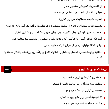
از التماس تا فروپاشی هژمونی دلار
جهان با افزایش قیمت مواد غذایی مواجه است
تکذیب شایعه «معافیت سربازان فراری»
تقسیم غنایم مدیران یا دفاع از تولید؛ پشت‌پرده درخواست توقف یک آیین‌نامه چه بود؟
هشدار حاجی دلیگانی درباره تغییر سهم دریای خزر و مخالفت با واگذاری امتیاز
آیت‌الله جوادی آملی: با هرکس که وحدت ملی و اسلامی را بشکند، باید مقابله کرد
تهاتر ۱۶۷۳ میلیارد تومان از اموال شرکت‌های تراستی
مطالبه برای شکستن انحصار پیمانکاری؛ نظارت دقیق بر واگذاری پروژه‌ها، راهکار مقابله با
فساد
پربحث ترین عناوین
هشتمین کلان شهر ایران مشخص شد
سوابق بیمه شدگان روی سایت تامین اجتماعی
همجنس گرایی در شبکه من و تو
13 توصیه آسان برای رفع بوی بد دهان
مشاهده سامانه آنلاين سوابق بیمه