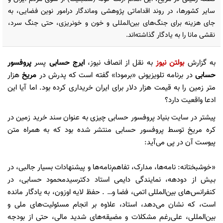
سایر کشورها، در روند اقداماتی پژوهشی وماندگار درامور نوین فضایی، به
جای هزینه برای جنگ‌های بین‌المللی و خون و خونریزی، حتی جنگ سرد،
نقشی مانا را به یادگار گذاشته‌اند.
به گزارش
بولتن نیوز
به نقل از انصاف نیوز،
ایرج حسابی
پسر
پروفسور
حسابی
در برنامه تلویزیونی «برمودا» گفته است که پدرش در
مریخ
هزار
متر زمین را به قیمت هزار دلار برای ایران خریداری کرده بود. اما آیا این
ادعا واقعیت دارد؟
پیشتر در سایت بنیاد پروفسور حسابی چیزی به عنوان سند خرید زمین در
کره مریخ توسط پروفسور حسابی منتشر شده بود که به همراه متن
پیوست آن در پی می‌آید:
«خوشبختانه: نامه‌ها، مدارک، تفاهم‌نامه‌ها و پیشنهادات بسیار جالبی، در
بـیش از دودهه، نمایندگی دایمی استاد دکترسیدمحمود حسابی، در
کنفرانس‌های بین‌المللی اتمی، فضا و… . حفظ لایه اوزون، به یادگار مانده
است، که نشان می‌دهد، استاد، علاوه بر انجام مسئولیت‌های ملی و
بین‌المللی، علی‌رغم مشکلات و مضیقه‌های شدید مالی، حتی از بودجه