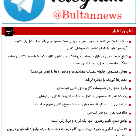
آخرین اخبار
به همه ثابت می‌شود که دیپلماسی با رژیم پست سعودی بی‌فایده است| برای تنبیه
آل‌سعود باید با اقدام نظامی تحقیرشان کنیم
تاراج هویت ملی در بازار بی‌صاحب پوشاک؛ مسئولان نظارت کجا خوابیده‌اند؟ / زیر سایه
جنگ، جامعه در حال بی‌حیا شدن است
هوش مصنوعی چگونه عملیات فضاپیماها و ماهواره‌ها را تغییر می‌دهد؟
انفجارها کی‌یف را دوباره لرزاند
وقوع انفجار در تاسیسات گازی شهر جبیل عربستان
یک کشته و ۱۲ مسموم به دنبال مصرف مشروبات الکلی در نیشابور
دیپلماسی با عربستان نتیجه‌بخش نیست؛ پاسخ نظامی ضروری است
مقاومت یمن؛ دو خیز اساسی
توافقِ بدونِ تاییدِ رهبری؛ تنها یک قراردادِ بی‌ارزش است
۳۰ سال واگذاری و خروج ثروت ملی؛ گام دوم تضعیف بنیه مردم وایجاد نارضایتی در بین