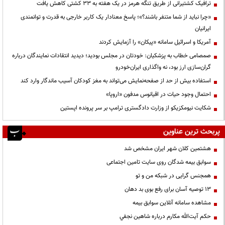
ترافیک کشتیرانی از طریق تنگه هرمز در یک هفته به ۳۳ کشتی کاهش یافت
«چرا نباید از شما متنفر باشند؟»؛ پاسخ معنادار یک کاربر خارجی به قدرت و توانمندی
ایرانیان
آمریکا و اسرائیل سامانه «پیکان» را آزمایش کردند
صمصامی خطاب به پزشکیان: خودتان در مجلس بودید؛ دیدید انتقادات نمایندگان درباره
گران‌سازی ارز بود، نه واگذاری ایران‌خودرو
استفاده بیش از حد از صفحه‌نمایش می‌تواند به مغز کودکان آسیب ماندگار وارد کند
احتمال وجود حیات در اقیانوس مدفون «اروپا»
شکایت نیومکزیکو از وزارت دادگستری ترامپ بر سر پرونده اپستین
پربحث ترین عناوین
هشتمین کلان شهر ایران مشخص شد
سوابق بیمه شدگان روی سایت تامین اجتماعی
همجنس گرایی در شبکه من و تو
13 توصیه آسان برای رفع بوی بد دهان
مشاهده سامانه آنلاين سوابق بیمه
حكم آيت‌الله مكارم درباره شاهين نجفي