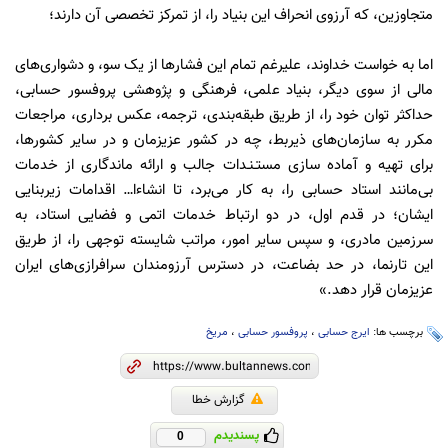
متجاوزین، که آرزوی انحراف این بنیاد را، از تمرکز تخصصی آن دارند؛
اما به خواست خداوند، علیرغم تمام این فشارها از یک سو، و دشواری‌های
مالی از سوی دیگر، بنیاد علمی، فرهنگی و پژوهشی پروفسور حسابی،
حداکثر توان خود را، از طریق طبقه‌بندی، ترجمه، عکس برداری، مراجعات
مکرر به سازمان‌های ذیربط، چه در کشور عزیزمان و در سایر کشورها،
برای تهیه و آماده سازی مستـنـدات جالب و ارائه ماندگاری از خدمات
بی‌مانند استاد حسابی را، به کار می‌برد، تا انشاءا… اقدامات زیربنایی
ایشان؛ در قدم اول، در دو ارتباط خدمات اتمی و فضایی استاد، به
سرزمین مادری، و سپس سایر امور، مراتب شایسته توجهی را، از طریق
این تارنما، در حد بضاعت، در دسترس آرزومندان سرافرازی‌های ایران
عزیزمان قرار دهد.»
برچسب ها:
ایرج حسابی
،
پروفسور حسابی
،
مریخ
گزارش خطا
پسندیدم
0