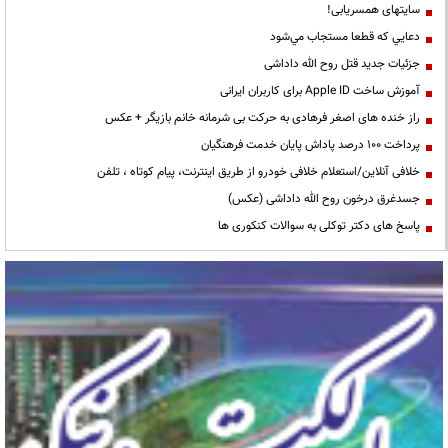
سایتهای همسریابی!
دعايي كه قطعا مستجاب مي‌شود
جزئیات جدید قتل روح الله داداشی
آموزش ساخت Apple ID برای کاربران ایرانی
راز خنده های اصغر فرهادی به حرکت بی شرمانه خانم بازیگر + عکس
پرداخت ۱۰۰ درصد پاداش پایان خدمت فرهنگیان
خلافی آنلاین/استعلام خلافی خودرو از طریق اینترنت، پیام کوتاه ، تلفن
جسدغرق درخون روح الله داداشی (عکس)
پاسخ های دکتر توکلی به سوالات کنکوری ها