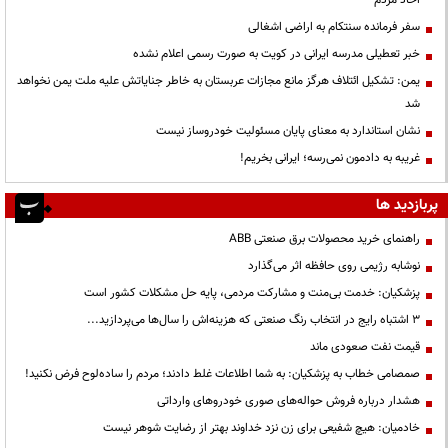
احاد مردم
سفر فرمانده سنتکام به اراضی اشغالی
خبر تعطیلی مدرسه ایرانی در کویت به صورت رسمی اعلام نشده
یمن: تشکیل ائتلاف هرگز مانع مجازات عربستان به خاطر جنایاتش علیه ملت یمن نخواهد
شد
نشان استاندارد به معنای پایان مسئولیت خودروساز نیست
غریبه به دادمون نمی‌رسه؛ ایرانی بخریم!
پربازدید ها
راهنمای خرید محصولات برق صنعتی ABB
نوشابه رژیمی روی حافظه اثر می‌گذارد
پزشکیان: خدمت بی‌منت و مشارکت مردمی، پایه حل مشکلات کشور است
3 اشتباه رایج در انتخاب رنگ صنعتی که هزینه‌اش را سال‌ها می‌پردازید...
قیمت نفت صعودی ماند
صمصامی خطاب به پزشکیان: به شما اطلاعات غلط دادند؛ مردم را ساده‌لوح فرض نکنید!
هشدار درباره فروش حواله‌های صوری خودروهای وارداتی
خادمیان: هیچ شفیعی برای زن نزد خداوند بهتر از رضایت شوهر نیست