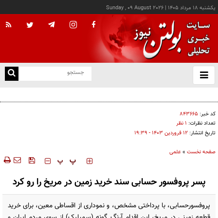
يکشنبه ۱۸ مرداد ۱۴۰۵
|
Sunday , 09 August 2026
از
و
ته
هوش مصنوعی چگونه عملیات فضاپیماها و ماهواره‌ها را تغییر می‌دهد؟
ن
نو
کد خبر:
۸۴۳۶۶۵
تعداد نظرات:
۱ نظر
تاریخ انتشار:
۱۲ فروردين ۱۴۰۳ - ۱۹:۳۹
صفحه نخست
»
علمی
‍‍‍ پ
پ
پسر پروفسور حسابی سند خرید زمین در مریخ را رو کرد
پروفسورحسابی، با پرداختی مشخص، و نموداری از اقساطی معین، برای خرید
قطعه زمینی در مریخ، این اقدام آرنگ گونه (سمبلیک) از سوی مردم ایران و