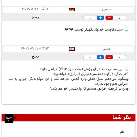
حسين
|
|
۰۷:۱۴ - ۱۴۰۳/۰۱/۲۴
پاسخ
0
0
سيد مقاومت خداوند نگهدار توست ❤️?❤️
عیسی
|
|
۲۲:۱۳ - ۱۴۰۳/۰۷/۲۷
پاسخ
0
0
این مطلب سید در این زمان (اواخر مهر 1403) خواندن دارد:
"هر جنگی در آینده،به منزله«پایان اسرائیل» خواهدبود.
وبشارت می‌دهم نسل فعلی،وارد قدس خواهد شد و آن موقع،دیگر چیزی به نام
اسرائیل هم وجود ندارد.
ومن نیز ازجمله افرادی هستم که واردقدس خواهم شد."
نظر شما
نام