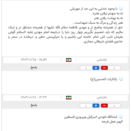
با وجود خدایی به این حد از مهربانی
نه به جهنم نرفتن هنره
نه به بهشت رفتن هنر
هنر زندگی و مرگ به سبک شهداست .
حق از همیشه واضح تر و مهدی فاطمه سلام الله علیها از همیشه مشتاق تر و اینک
مائیم که باید تصمیم بگیریم چهار روز دنیا را درخیمه امام مهدی علیه السلام گوش
بفرمان نایب اش امام خامنه ایی باشیم و یا دنیاپرستی حقیر و درمانده در سحر و
جادوی فضای شیطانی مجازی.
ناشناس
|
|
۱۵:۵۹ - ۱۴۰۳/۰۱/۱۵
پاسخ
0
0
یالثارات الحسین(ع)
ناشناس
|
|
۱۲:۳۹ - ۱۴۰۳/۰۱/۱۷
پاسخ
0
0
انشاالله نابودی اسرائیل وپیروزی فسطین
الهم عجل فرجه