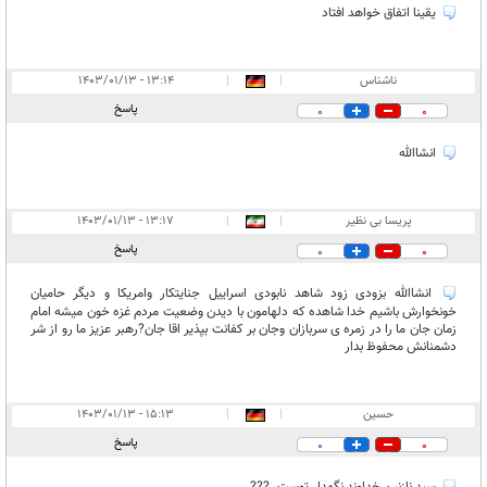
یقینا اتفاق خواهد افتاد
ناشناس
|
|
۱۳:۱۴ - ۱۴۰۳/۰۱/۱۳
پاسخ
0
0
انشاالله
پریسا بی نظیر
|
|
۱۳:۱۷ - ۱۴۰۳/۰۱/۱۳
پاسخ
0
0
انشاالله بزودی زود شاهد نابودی اسراییل جنایتکار وامریکا و دیگر حامیان
خونخوارش باشیم خدا شاهده که دلهامون با دیدن وضعیت مردم غزه خون میشه امام
زمان جان ما را در زمره ی سربازان وجان بر کفانت بپذیر اقا جان?رهبر عزیز ما رو از شر
دشمنانش محفوظ بدار
حسين
|
|
۱۵:۱۳ - ۱۴۰۳/۰۱/۱۳
پاسخ
0
0
سيد نازنين خداوند نگهدار توست. ???