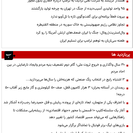
هشدار گرینلند به شرکت نفتی نزدیک به ترامپ درباره حفاری بدون مجوز
95 واحد تولیدی آسیب‌دیده از جنگ در تهران به چرخه تولید بازگشتند
بیروت فعلاً برنامه‌ای برای گفت‌وگوی تازه با تل‌آویو ندارد
تجاوز نظامی رژیم صهیونیستی به خاک سوریه در منطقه القنیطره
وال‌استریت‌ژرونال: جنگ با ایران ضعف‌های ارتش آمریکا را رو کرد
طعنه سی‌ان‌ان به توهم ترامپ برای تسلیم ایران
پربازدید ها
۳۰ سال واگذاری و خروج ثروت ملی؛ گام دوم تضعیف بنیه مردم وایجاد نارضایتی در بین
احاد مردم
3 اشتباه رایج در انتخاب رنگ صنعتی که هزینه‌اش را سال‌ها می‌پردازید...
ریمـدان در آستانه بحران؛ ۳ هزار کامیون قفل، صف ۵۰ کیلومتری و گاز مایع زیر آفتاب ۵۰
درجه!
با اعتراف یکی از متهمان، ابعاد تازه‌ای از پرونده ربایش و قتل حمیدرضا رجب‌زاده آشکار شد
آغاز یک سلسله‌کلیپ ۱۰ قسمتی با محور «جهاد اقتصادی»؛ از ریشه‌یابی مشکلات تا
راهکارهایی که می‌تواند مسیر اقتصاد کشور را تغییر دهد
بازی‌های لیگ برتر فوتبال با تماشاگر برگزار می‌شود