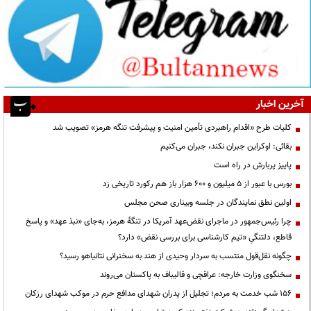
آخرین اخبار
کلیات طرح «اقدام راهبردی تأمین امنیت و پیشرفت تنگه هرمز» تصویب شد
بقائی: اوکراین جبران نکند، جبران می‌کنیم
پاییز پربارش در راه است
بورس با عبور از ۵ میلیون و ۶۰۰ هزار باز هم رکورد تاریخی زد
اولین نطق نمایندگان در جلسه وبیناری صحن مجلس
چرا رئیس‌جمهور در ماجرای نقض‌عهد آمریکا در تنگهٔ هرمز، به‌جای «نبذ عهد» و پاسخ
قاطع، دلتنگیِ «تیم کارشناسی برای بررسی نقض» دارد؟
چگونه نقل‌قول منتسب به سردار وحیدی از هند به سخنرانی نتانیاهو رسید؟
سخنگوی وزارت خارجه: عراقچی و قالیباف به پاکستان می‌روند
۱۵۶ شب خدمت به مردم؛ تجلیل از پدران شهدای مدافع حرم در موکب شهدای رزکان