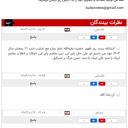
شما می توانید مطالب و تصاویر خود را به آدرس زیر ارسال فرمایید.
bultannews@gmail.com
نظرات بینندگان
انتشار یافته:
۳۵
ناشناس
|
|
۱۵:۱۳ - ۱۴۰۳/۰۱/۱۲
در انتظار بررسی:
پاسخ
0
0
غیر قابل انتشار:
۳۰
انشالله برسد روز ظهور حضرت بقیه‌الله امام زمان عج امشب شب ۲۱ رمضان سال
۱۴۰۳ عهد می بندیم ای علی جان پای این دین بمانیم پای این اعتقاد و انقلاب بمانیم
لبیک یا سید علی لبیک یا سید حسن مرگ بر اسرائیل
ناشناس
|
|
۱۶:۴۵ - ۱۴۰۳/۰۱/۱۲
پاسخ
0
0
آن شاء الله
مسلم
|
|
۲۱:۰۸ - ۱۴۰۳/۰۱/۱۲
پاسخ
0
0