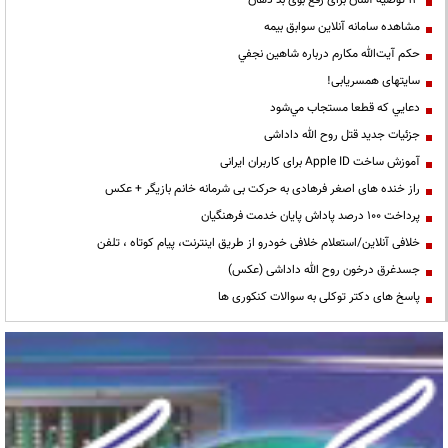
13 توصیه آسان برای رفع بوی بد دهان
مشاهده سامانه آنلاين سوابق بیمه
حكم آيت‌الله مكارم درباره شاهين نجفي
سایتهای همسریابی!
دعايي كه قطعا مستجاب مي‌شود
جزئیات جدید قتل روح الله داداشی
آموزش ساخت Apple ID برای کاربران ایرانی
راز خنده های اصغر فرهادی به حرکت بی شرمانه خانم بازیگر + عکس
پرداخت ۱۰۰ درصد پاداش پایان خدمت فرهنگیان
خلافی آنلاین/استعلام خلافی خودرو از طریق اینترنت، پیام کوتاه ، تلفن
جسدغرق درخون روح الله داداشی (عکس)
پاسخ های دکتر توکلی به سوالات کنکوری ها