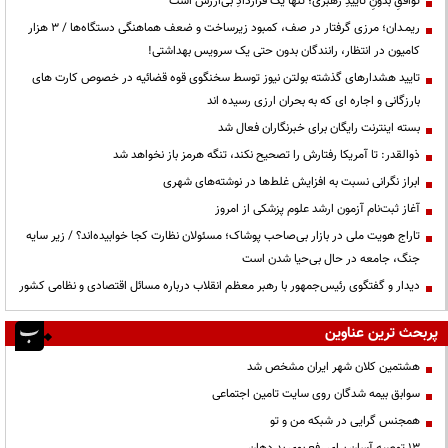
توافقِ بدونِ تاییدِ رهبری؛ تنها یک قراردادِ بی‌ارزش است
ریمـدان؛ مرزی گرفتار در صف، کمبود زیرساخت و ضعف هماهنگی دستگاه‌ها / ۳ هزار
کامیون در انتظار، رانندگان بدون حتی یک سرویس بهداشتی!
تایید هشدارهای گذشته بولتن نیوز توسط سخنگوی قوه قضائیه در خصوص کارت های
بارزگانی و اجاره ای که به بحران ارزی رسیده اند
بسته اینترنت رایگان برای خبرنگاران فعال شد
ذوالقدر: تا آمریکا رفتارش را تصحیح نکند، تنگه هرمز باز نخواهد شد
ابراز نگرانی نسبت به افزایش غلط‌ها در نوشته‌های شهری
آغاز ثبت‌نام آزمون ارشد علوم پزشکی از امروز
تاراج هویت ملی در بازار بی‌صاحب پوشاک؛ مسئولان نظارت کجا خوابیده‌اند؟ / زیر سایه
جنگ، جامعه در حال بی‌حیا شدن است
دیدار و گفتگوی رئیس‌جمهور با رهبر معظم انقلاب درباره مسائل اقتصادی و نظامی کشور
پربحث ترین عناوین
هشتمین کلان شهر ایران مشخص شد
سوابق بیمه شدگان روی سایت تامین اجتماعی
همجنس گرایی در شبکه من و تو