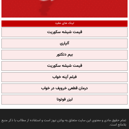
لینک های مفید
قیمت شیشه سکوریت
آلپاری
بیم دتکتور
قیمت شیشه سکوریت
فیلم آپنه خواب
درمان قطعی خروپف در خواب
لیزر فوتونا
تمام حقوق مادی و معنوی این سایت متعلق به بولتن نیوز است و استفاده از مطالب با ذکر منبع
بلامانع است.