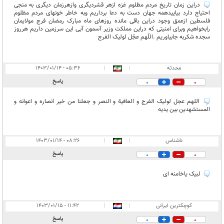
دراین زمان تاریخ مردم مظلوم غزه ازهر قشردیگری وازهرزمان دیگری به منجی
احتیاج دارد بیاییدهمه جهان دست به دعا برداریم وبه خاطر خونهای مردم مظلوم
فلسطین ازعمق وجود دراین باقی مانده روزهای ماه مبارک رمضان فرج مولایمان
رابخواهیم وبرای امنیتی که دراین مملکت وزیر آسمون آبی این سرزمین داریم هرروز
سجده شکربه جابیاوریم .اللّهم عجّل لولیک الفرج
محدثه
|
|
۰۵:۳۶ - ۱۴۰۳/۰۱/۱۴
پاسخ
0
0
اللهم عجل لولیک الفرج و العافیة و النصر و جعلنا من خیر انصاره و اعوانه و
المستشهدین بین یدیه
ناشناس
|
|
۰۸:۲۶ - ۱۴۰۳/۰۱/۱۴
پاسخ
0
0
لبیک یاخامنه ای
کوچکترین ایرانی
|
|
۱۱:۴۲ - ۱۴۰۳/۰۱/۱۵
پاسخ
0
0