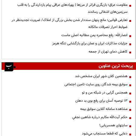
مقاومت عراق؛ بازیگری فراتر از مرزها | پهپادهای عراقی پیام بازدارندگی را به قلب
سرزمین‌های اشغالی رساندند
تعارض قوانین؛ مانع پنهان سنددار شدن بخش بزرگی از املاک/ ضرورت تجدیدنظر در
ضوابط احراز تصرفات مالکانه
انصارالله: رفع محاصره یمن مطالبه اصلی ماست
جزئیات مذاکرات ایران و عمان برای بازگشایی تنگه هرمز
کاهش دمای تهران از جمعه
پربحث ترین عناوین
هشتمین کلان شهر ایران مشخص شد
سوابق بیمه شدگان روی سایت تامین اجتماعی
همجنس گرایی در شبکه من و تو
13 توصیه آسان برای رفع بوی بد دهان
مشاهده سامانه آنلاين سوابق بیمه
حكم آيت‌الله مكارم درباره شاهين نجفي
سایتهای همسریابی!
دعايي كه قطعا مستجاب مي‌شود