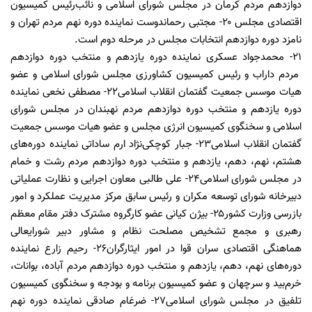
دوازدهم مردم کرمان در مجلس شورای اسلامی و نائب‌رئیس کمیسیون
اقتصادی مجلس ۲۰- مجتبی رحماندوست نماینده دوره نهم مردم تهران و
نامزد دوره دوازدهم انتخابات مجلس در مرحله دوم است.
۲۱- محمدجواد عسکری نماینده دوره یازدهم و منتخب دوره دوازدهم
مردم داراب و رئیس کمیسیون کشاورزی مجلس شورای اسلامی و عضو
هیات موسس جمعیت گفتمان انقلاب اسلامی۲۲- مصطفی نخعی نماینده
دوره یازدهم و منتخب دوره دوازدهم مردم نهبندان در مجلس شورای
اسلامی و سخنگوی کمیسیون انرژی مجلس و عضو هیات موسس جمعیت
گفتمان انقلاب اسلامی۲۳- جبار کوچکی‌نژاد ارم ساداتی نماینده دوره‌های
هشتم، نهم، دهم، یازدهم و منتخب دوره دوازدهم مردم رشت و خمام
در مجلس شورای اسلامی۲۴- علی طالبی معاون اجرایی و نظارت عملیاتی
دبیرخانه شورای توسعه مکران و رئيس سابق مركز مديريت عملكرد و امور
بازرسی وزارت كشور۲۵- بیژن کیانی عضو کارگروه مشترک دفتر مقام معظم
رهبری و مجمع تشخیص مصلحت نظام و مشاور دبیر شورایعالی
هماهنگی اقتصادی سران قوا در امور ایثارگران۲۶- رحیم زارع نماینده
دوره‌های نهم، دهم، یازدهم و منتخب دوره دوازدهم مردم آباده، بوانات،
خرم‌بید و سرچهان و عضو کمیسیون برنامه و بودجه و سخنگوی کمیسیون
تلفیق در مجلس شورای اسلامی۲۷- ضرغام صادقی نماینده دوره نهم