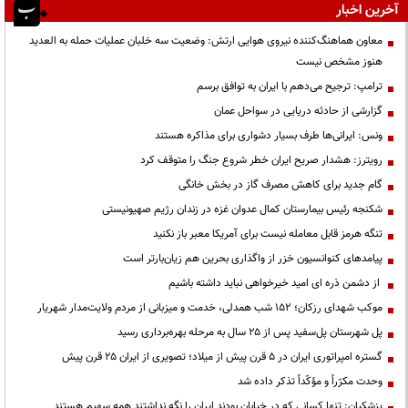
آخرین اخبار
معاون هماهنگ‌کننده نیروی هوایی ارتش: وضعیت سه خلبان عملیات حمله به العدید
هنوز مشخص نیست
ترامپ: ترجیح می‌دهم با ایران به توافق برسم
گزارشی از حادثه دریایی در سواحل عمان
ونس: ایرانی‌ها طرف بسیار دشواری برای مذاکره هستند
رویترز: هشدار صریح ایران خطر شروع جنگ را متوقف کرد
گام جدید برای کاهش مصرف گاز در بخش خانگی
شکنجه رئیس بیمارستان کمال عدوان غزه در زندان رژیم صهیونیستی
تنگه هرمز قابل معامله نیست برای آمریکا معبر باز نکنید
پیامدهای کنوانسیون خزر از واگذاری بحرین هم زیان‌بارتر است
از دشمن ذره ای امید خیرخواهی نباید داشته باشیم
موکب شهدای رزکان؛ ۱۵۲ شب همدلی، خدمت و میزبانی از مردم ولایت‌مدار شهریار
پل شهرستان پل‌سفید پس از ۲۵ سال به مرحله بهره‌برداری رسید
گستره امپراتوری ایران در ۵ قرن پیش از میلاد؛ تصویری از ایران ۲۵ قرن پیش
وحدت مکرّراً و مؤکّداً تذکر داده شد
پزشکیان: تنها کسانی که در خیابان بودند ایران را نگه نداشتند همه سهیم هستند