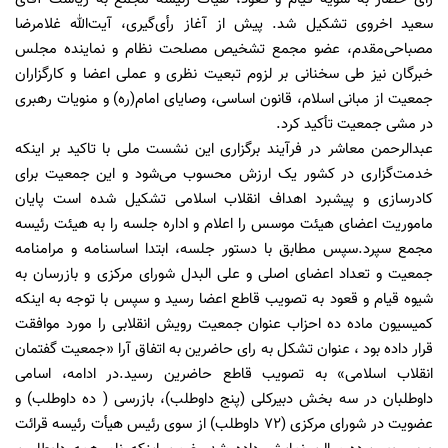
سعید اخروی تشکیل شد. پیش از آغاز رأی‌گیری، آیت‌الله غلامرضا
مصباحی‌مقدم، عضو مجمع تشخیص مصلحت نظام و نماینده مجلس
خبرگان نیز طی سخنانی بر لزوم تبعیت نظری و عملی اعضا و کارگزاران
جمعیت از مبانی اسلام، قانون اساسی، وصایای امام(ره) و منویات رهبری
در مشی جمعیت تأکید کرد.
عبدالرحمن معاشر در فرآیند برگزاری این نشست ملی با تاکید بر اینکه
خدمت‌گزاری در کشور یک ارزش محسوب می‌شود و این جمعیت برای
کادرسازی و پیشبرد اهداف انقلاب اسلامی تشکیل شده است پایان
ماموریت اعضای هیئت موسس را اعلام و اداره جلسه را به هیئت رئیسه
مجمع سپرد.سپس مطابق با دستور جلسه، ابتدا اساسنامه و مرام‎نامه
جمعیت و تعداد اعضای اصلی و علی البدل شورای مرکزی و بازرسان به
شیوه قیام و قعود به تصویب قاطع اعضا رسید و سپس با توجه به اینکه
کمیسیون ماده ده احزاب عنوان جمعیت رویش انقلابی را مورد موافقت
قرار داده بود ، عنوان تشکل به رای حاضرین به اتفاق آرا «جمعیت گفتمان
انقلاب اسلامی» به تصویب قاطع حاضرین رسید.در ادامه، اسامی
داوطلبان در سه بخش دبیرکلی (پنج داوطلب)، بازرسی ( ده داوطلب) و
عضویت در شورای مرکزی (72 داوطلب) از سوی رئیس هیأت رئیسه قرائت