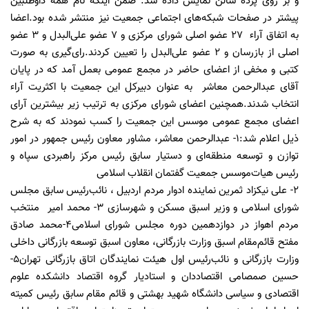
و بر روی پرده سالن نمایش داده شد. ضمن اینکه نام همه داوطلبین
پیشتر در صفحات شبکه‌های اجتماعی جمعیت نیز منتشر شده بود.اعضا
به اتفاق آراء ۲۷ عضو اصلی شورای مرکزی و ۷ عضو علی‌البدل و ۳ عضو
اصلی از بازرسان و ۲ عضو علی‌البدل را تعیین کردند.رای‌گیری به صورت
کتبی و مخفی از اعضای حاضر در مجمع عمومی بعمل آمد که در پایان
آقای عبدالرحمن معاشر به عنوان دبیرکل این جمعیت با اکثریت آراء
انتخاب شدند.همچنین اعضای شورای مرکزی به ترتیب زیر بیشترین آرای
اعضای مجمع عمومی موسس این جمعیت را کسب نمودند که به شرح
ذیل اعلام شد:۱- عبدالرحمن معاشر، مشاور معاون رئیس جمهور در امور
توازن و توسعه منطقه‌ای و دستیار سابق رئیس مرکز راهبردی سپاه و
رئیس هیات‌موسس جمعیت گفتمان انقلاب اسلامی
۲- علی نیکزاد ثمرین نماینده ادوار مردم اردبیل ، نائب‌رئیس سابق مجلس
شورای اسلامی و وزیر اسبق مسکن و شهرسازی ۳- محمد امیر منتخب
مردم اهواز در دوازدهمین دوره مجلس شورای اسلامی۴-محمد صادق
مفتح قائم‌مقام اسبق وزارت بازرگانی، معاون اسبق توسعه بازرگانی داخلی
وزارت بازرگانی و نائب‌رئیس اول هیئت نمایندگان اتاق بازرگانی تهران۵-
حسین صمصامی اقتصاددان و استادیار گروه اقتصاد دانشکده علوم
اقتصادی و سیاسی دانشگاه شهید بهشتی و قائم مقام سابق رئیس کمیته