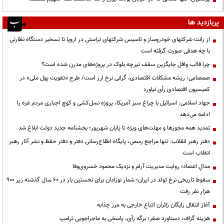
پربازدید ها
از رانت‌ شرکتهای خودروساز و تاسیس شرکتهای تراستی در اروپا تا تسخیر دستگاه نظارتی
با چه هدفی صورت گرفته است
چرا قالب وافل جایگزین سقف تیرچه بلوک در پروژه‌های مدرن شده است؟
صمصامی: ریشه مشکلات اقتصادی، گرانی نرخ ارز است/ طرح «تقویت پول ملی» در
کمیسیون اقتصادی رأی نیاورد
جهاد اسلامی: اسرائیل با چراغ سبز آمریکا، پروژه نسل‌کشی و کوچ اجباری مردم غزه را
ادامه می‌دهد
تمدید همه مجوزها و مهلت‌های ویژه تا پایان شهریور؛ بخشنامه جدید دولت ابلاغ شد
دفتر رهبر انقلاب: تنها مراجع رسمی، پایگاه اطلاع‌رسانی دفتر و دفتر حفظ و نشر آثار رهبر
انقلاب است
مدالِ اعتماد؛ روایت مدیریت آرام و نزدیک محمود خسروی‌وفا
سقوط تاریخی نرخ تولد در ایران؛ شمار نوزادان برای نخستین بار در ۶۰ سال گذشته زیر ۹۰۰
هزار نفر رفت
آغاز انتقال رایگان زائران اتباع خارجی به مرز چذابه
هزینه گزاف، دستاورد صفر؛ برگه رأی، پاسخی به ماجراجویی ترامپ