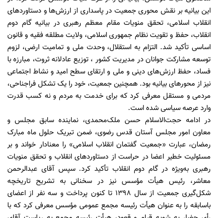
این بیانیه بر نقش محوری جمعیت در پاسداری از ارزش‌ها و دستاوردهای
انقلاب اسلامی، تحقق منویات مقام معظم رهبری در بیانیه گام دوم
انقلاب، حفظ و تقویت نظام جمهوری اسلامی، ولایت مطلقه فقیه و قانون
اساسی تأکید شد. التزام به استقلال، وحدت ملی و تمامیت ارضی، لزوم
توسعه مشارکت جوانان در مدیریت کشور ، توزیع عادلانه ثروت، مبارزه با
فساد، حفظ ارزش‌های دینی و ملی و ارتقای سطح امید و نشاط اجتماعی
نیز از محورهای بیانیه بود. همچنین جمعیت، خود را یک تشکل فراجناحی،
مردمی و مستقل معرفی کرد که برای خدمت به مردم و نه کسب قدرت
وارد عرصه سیاسی شده است.
در ادامه حجت‌الاسلام حسن ملک‌محمدی، نماینده سابق مجلس و
معاون امور مجلس آستان قدس رضوی، ضمن تبریک حلول ماه مبارک
رمضان، عبارت «جمعیت گفتمان انقلاب اسلامی» را معنادار خواند و بر
مسئولیت خطیر اعضا در حراست از دستاوردهای انقلاب و تحقق منویات
رهبری به‌ویژه در گام دوم انقلاب تأکید کرد. سپس آقای عبدالرحمن
معاشر، رئیس هیأت مؤسس نیز در سخنانی به تشریح تاریخچه
شکل‌گیری جمعیت از سال 1398 تا کنون پرداخت و سه نفر از اعضای
باسابقه را به عنوان هیأت رئیسه مجمع عمومی مؤسس معرفی کرد که با
رأی حضار به شویه قیام و قعود، هیأت رئیسه مجمع به ریاست آقای