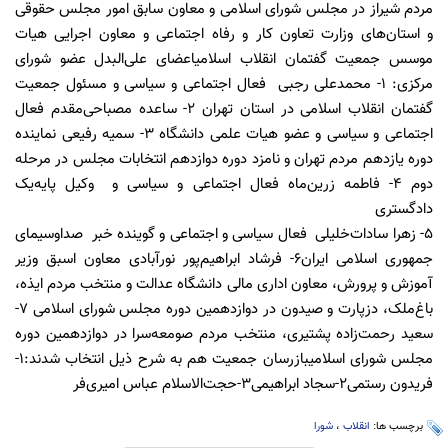
مردم شیراز در مجلس شورای اسلامی و معاون سابق امور مجلس حقوقی
و استان‌های وزارت تعاون کار و رفاه اجتماعی و معاون اجرایی هیات
موسس جمعیت گفتمان انقلاب اسلامیاعضای علی‌البدل عضو شورای
مرکزی: ۱- محمدعلی رجبی فعال اجتماعی و سیاسی و مسئول جمعیت
گفتمان انقلاب اسلامی در استان تهران ۲- ساعده مصباحی‌مقدم فعال
اجتماعی و سیاسی و عضو هیات علمی دانشگاه ۳- سمیه رفیعی نماینده
دوره یازدهم مردم تهران و نامزد دوره دوازدهم انتخابات مجلس در مرحله
دوم ۴- فاطمه زرین‌ماه فعال اجتماعی و سیاسی و وکیل پایه‌یک
دادگستری
۵- زهرا سادات‌خلیلی فعال سیاسی و اجتماعی و گوینده خبر صداوسیمای
جمهوری اسلامی ایران۶- فرشاد ابراهیم‌پور نورآبادی معاون اسبق وزیر
آموزش و پرورش، معاون اداری مالی دانشگاه عدالت و منتخب مردم ایذه،
باغ‌ملک، دزپارت و صیدون در دوازدهمین دوره مجلس شورای اسلامی ۷-
سعید رحمت‌زاده‌ پشتیری، منتخب مردم صومعه‌سرا در دوازدهمین دوره
مجلس شورای اسلامیبازرسان جمعیت هم به شرح ذیل انتخاب شدند:۱-
فریدون رستمی۲-سجاد ابراهیمی۳-حجت‌الاسلام عباس امیری‌فر
برچسب ها:
انقلاب
،
شورا