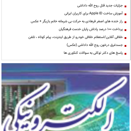
جزئیات جدید قتل روح الله داداشی
آموزش ساخت Apple ID برای کاربران ایرانی
راز خنده های اصغر فرهادی به حرکت بی شرمانه خانم بازیگر + عکس
پرداخت ۱۰۰ درصد پاداش پایان خدمت فرهنگیان
خلافی آنلاین/استعلام خلافی خودرو از طریق اینترنت، پیام کوتاه ، تلفن
جسدغرق درخون روح الله داداشی (عکس)
پاسخ های دکتر توکلی به سوالات کنکوری ها