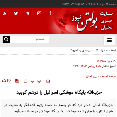
جمعه ۱۶ مرداد ۱۴۰۵
|
Friday , 07 August 2026
از
و
ته
توقف صادرات نفت عربستان به آمریکا
ن
نو
کد خبر:
۸۴۳۲۸۰
تاریخ انتشار:
۰۵ فروردين ۱۴۰۳ - ۱۴:۳۴
صفحه نخست
»
بین الملل
‍‍‍ پ
پ
حزب‌الله پایگاه موشکی اسرائیل را درهم کوبید
حزب‌الله لبنان اعلام کرد که در پاسخ به حمله رژیم اشغالگر به بعلبک در
شرق لبنان، با بیش از ۶۰ موشک، یک پایگاه موشکی در منطقه «یوآو»...