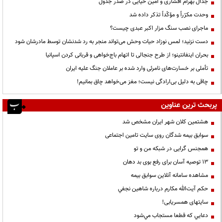
جدال بهرام افشاری و امین حیایی در صدر جدول
وحدت مکرّراً و مؤکّداً تذکر داده شد
ماجرای نصب سنگ مزار اکبر عبدی چیست؟
دست نزنید؛ لمس نوزاد حیات وحش می‌تواند منجر به رد شدنشان توسط مادرشان شود
بحران اینفانتینو؛ از طرح جنجالی تا اتهام باج‌خواهی و قربانی کردن اسپانیا
تأملی بر خسارت‌های نامرئی وارد شده بر عاملان جنگ علیه ایران
چاقی به دلیل بی‌ارادگی نیست؛ مغز می‌خواهد چاق بمانیم!
پربحث ترین عناوین
هشتمین کلان شهر ایران مشخص شد
سوابق بیمه شدگان روی سایت تامین اجتماعی
همجنس گرایی در شبکه من و تو
13 توصیه آسان برای رفع بوی بد دهان
مشاهده سامانه آنلاين سوابق بیمه
حكم آيت‌الله مكارم درباره شاهين نجفي
سایتهای همسریابی!
دعايي كه قطعا مستجاب مي‌شود