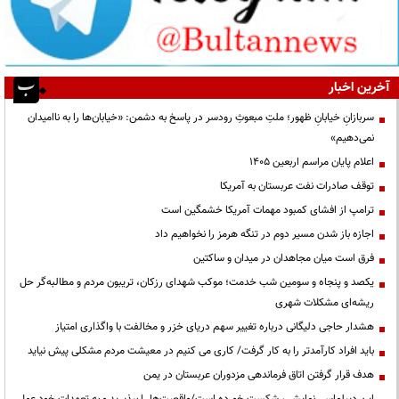
آخرین اخبار
سربازانِ خیابانِ ظهور؛ ملتِ مبعوثِ رودسر در پاسخ به دشمن: «خیابان‌ها را به ناامیدان
نمی‌دهیم»
اعلام پایان مراسم اربعین ۱۴۰۵
توقف صادرات نفت عربستان به آمریکا
ترامپ از افشای کمبود مهمات آمریکا خشمگین است
اجازه باز شدن مسیر دوم در تنگه هرمز را نخواهیم داد
فرق است میان مجاهدان در میدان و ساکتین
یکصد و پنجاه و سومین شب خدمت؛ موکب شهدای رزکان، تریبون مردم و مطالبه‌گر حل
ریشه‌ای مشکلات شهری
هشدار حاجی دلیگانی درباره تغییر سهم دریای خزر و مخالفت با واگذاری امتیاز
باید افراد کارآمدتر را به کار گرفت/ کاری می کنیم در معیشت مردم مشکلی پیش نیاید
هدف قرار گرفتن اتاق‌ فرماندهی مزدوران عربستان در یمن
این دیپلماسی نمایشی، شکست خورده است/واقعیت‌ها را بپذیرید و به تعهدات خود عمل