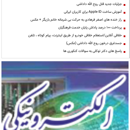
جزئیات جدید قتل روح الله داداشی
آموزش ساخت Apple ID برای کاربران ایرانی
راز خنده های اصغر فرهادی به حرکت بی شرمانه خانم بازیگر + عکس
پرداخت ۱۰۰ درصد پاداش پایان خدمت فرهنگیان
خلافی آنلاین/استعلام خلافی خودرو از طریق اینترنت، پیام کوتاه ، تلفن
جسدغرق درخون روح الله داداشی (عکس)
پاسخ های دکتر توکلی به سوالات کنکوری ها