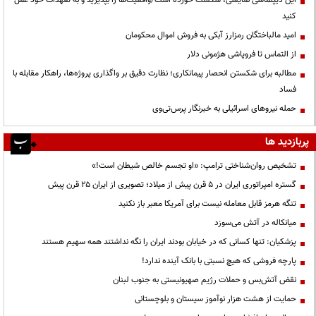
کنید
امید مالباختگان رمزارز آبکی به فروش اموال محکومان
از التماس تا فروپاشی هژمونی دلار
مطالبه برای شکستن انحصار پیمانکاری؛ نظارت دقیق بر واگذاری پروژه‌ها، راهکار مقابله با
فساد
حمله نیروهای اسرائیلی به خبرنگار پرس‌تی‌وی
پربازدید ها
تشخیص روان‌شناختی ترامپ: «او تجسم خالص شیطان است!»
گستره امپراتوری ایران در ۵ قرن پیش از میلاد؛ تصویری از ایران ۲۵ قرن پیش
تنگه هرمز قابل معامله نیست برای آمریکا معبر باز نکنید
میانکاله در آتش می‌سوزد
پزشکیان: تنها کسانی که در خیابان بودند ایران را نگه نداشتند همه سهیم هستند
پارچه فروشی که هیچ نسبتی با بانک آینده ندارد!
نقض آتش‌بس و حملات رژیم صهیونیستی به جنوب لبنان
حمایت از هشت هزار نوآموز سیستان و بلوچستانی