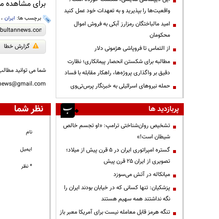
برای مشاهده مطا
واقعیت‌ها را بپذیرید و به تعهدات خود عمل کنید
برچسب ها:
ایران
،
امید مالباختگان رمزارز آبکی به فروش اموال
محکومان
گزارش خطا
از التماس تا فروپاشی هژمونی دلار
مطالبه برای شکستن انحصار پیمانکاری؛ نظارت
شما می توانید مطالب 
دقیق بر واگذاری پروژه‌ها، راهکار مقابله با فساد
nnews@gmail.com
حمله نیروهای اسرائیلی به خبرنگار پرس‌تی‌وی
نظر شما
پربازدید ها
تشخیص روان‌شناختی ترامپ: «او تجسم خالص
نام
شیطان است!»
ایمیل
گستره امپراتوری ایران در ۵ قرن پیش از میلاد؛
تصویری از ایران ۲۵ قرن پیش
* نظر
میانکاله در آتش می‌سوزد
پزشکیان: تنها کسانی که در خیابان بودند ایران را
نگه نداشتند همه سهیم هستند
تنگه هرمز قابل معامله نیست برای آمریکا معبر باز