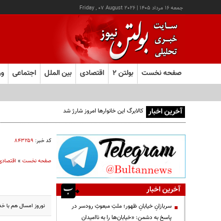
جمعه ۱۶ مرداد ۱۴۰۵
|
Friday , 07 August 2026
صفحه نخست
بولتن ۲
اقتصادی
بین الملل
اجتماعی
ور
آخرین اخبار
کالابرگ این خانوارها امروز شارژ شد
کد خبر:
۸۴۳۲۵۹
صفحه نخست
»
اقتصادی
آخرین اخبار
نوروز امسال هم با خد
سربازانِ خیابانِ ظهور؛ ملتِ مبعوثِ رودسر در
پاسخ به دشمن: «خیابان‌ها را به ناامیدان