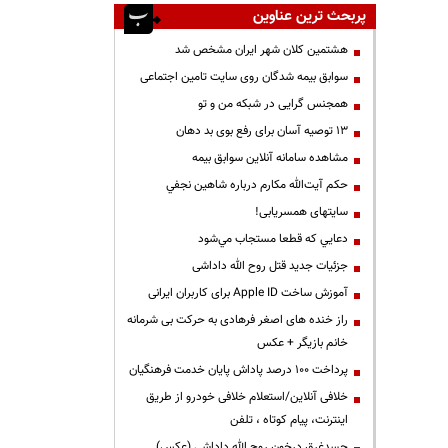
پربحث ترین عناوین
هشتمین کلان شهر ایران مشخص شد
سوابق بیمه شدگان روی سایت تامین اجتماعی
همجنس گرایی در شبکه من و تو
13 توصیه آسان برای رفع بوی بد دهان
مشاهده سامانه آنلاين سوابق بیمه
حكم آيت‌الله مكارم درباره شاهين نجفي
سایتهای همسریابی!
دعايي كه قطعا مستجاب مي‌شود
جزئیات جدید قتل روح الله داداشی
آموزش ساخت Apple ID برای کاربران ایرانی
راز خنده های اصغر فرهادی به حرکت بی شرمانه
خانم بازیگر + عکس
پرداخت ۱۰۰ درصد پاداش پایان خدمت فرهنگیان
خلافی آنلاین/استعلام خلافی خودرو از طریق
اینترنت، پیام کوتاه ، تلفن
جسدغرق درخون روح الله داداشی (عکس)