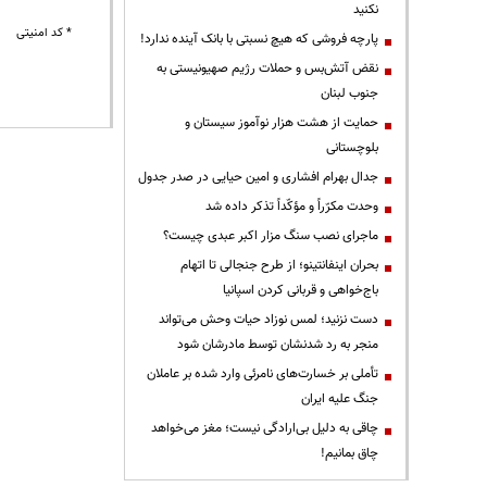
نکنید
* کد امنیتی
پارچه فروشی که هیچ نسبتی با بانک آینده ندارد!
نقض آتش‌بس و حملات رژیم صهیونیستی به
جنوب لبنان
حمایت از هشت هزار نوآموز سیستان و
بلوچستانی
جدال بهرام افشاری و امین حیایی در صدر جدول
وحدت مکرّراً و مؤکّداً تذکر داده شد
ماجرای نصب سنگ مزار اکبر عبدی چیست؟
بحران اینفانتینو؛ از طرح جنجالی تا اتهام
باج‌خواهی و قربانی کردن اسپانیا
دست نزنید؛ لمس نوزاد حیات وحش می‌تواند
منجر به رد شدنشان توسط مادرشان شود
تأملی بر خسارت‌های نامرئی وارد شده بر عاملان
جنگ علیه ایران
چاقی به دلیل بی‌ارادگی نیست؛ مغز می‌خواهد
چاق بمانیم!