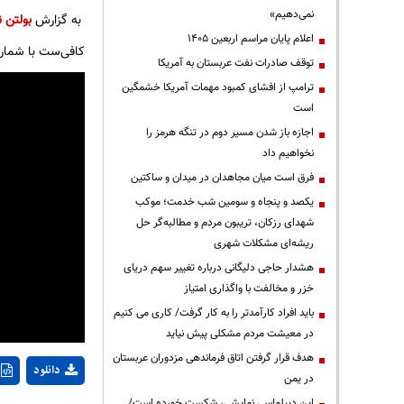
نمی‌دهیم»
به گزارش
بولتن ن
اعلام پایان مراسم اربعین ۱۴۰۵
کافی‌ست با شماره *۰۹۶۴۴۰* تماس بگ
توقف صادرات نفت عربستان به آمریکا
ترامپ از افشای کمبود مهمات آمریکا خشمگین
است
اجازه باز شدن مسیر دوم در تنگه هرمز را
نخواهیم داد
فرق است میان مجاهدان در میدان و ساکتین
یکصد و پنجاه و سومین شب خدمت؛ موکب
شهدای رزکان، تریبون مردم و مطالبه‌گر حل
ریشه‌ای مشکلات شهری
هشدار حاجی دلیگانی درباره تغییر سهم دریای
خزر و مخالفت با واگذاری امتیاز
باید افراد کارآمدتر را به کار گرفت/ کاری می کنیم
در معیشت مردم مشکلی پیش نیاید
هدف قرار گرفتن اتاق‌ فرماندهی مزدوران عربستان
دانلود
در یمن
این دیپلماسی نمایشی، شکست خورده است/