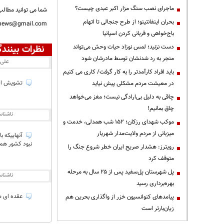
ماجرای نصب سنگ مزار اکبر عبدی چیست؟
شما می توانید مطالب 
بحران اینفانتینو؛ از طرح جنجالی تا اتهام
nnews@gmail.com
باج‌خواهی و قربانی کردن اسپانیا
دست نزنید؛ لمس نوزاد حیات وحش می‌تواند
نظرات بینندگ
منجر به رد شدنشان توسط مادرشان شود
علی
باید افراد کارآمدتر را به کار گرفت/ کاری می کنیم
تشویش اذه
در معیشت مردم مشکلی پیش نیاید
چاقی به دلیل بی‌ارادگی نیست؛ مغز می‌خواهد
چاق بمانیم!
ناشنا
موکب شهدای رزکان؛ ۱۵۲ شب همدلی، خدمت و
میزبانی از مردم ولایت‌مدار شهریار
آنهاییکه با
نبود کشور هم 
رویترز: هشدار صریح ایران خطر شروع جنگ را
متوقف کرد
پل شهرستان پل‌سفید پس از ۲۵ سال به مرحله
ناشنا
بهره‌برداری رسید
عقده ای ها
پیامدهای کنوانسیون خزر از واگذاری بحرین هم
زیان‌بارتر است