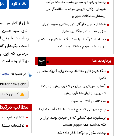
یکصد و پنجاه و سومین شب خدمت؛ موکب
دانلود
شهدای رزکان، تریبون مردم و مطالبه‌گر حل
ریشه‌ای مشکلات شهری
قبل از آغاز مراسم
هشدار حاجی دلیگانی درباره تغییر سهم دریای
آقای سید حسن خمی
خزر و مخالفت با واگذاری امتیاز
باید افراد کارآمدتر را به کار گرفت/ کاری می کنیم
است، بگونه‌ای که 
در معیشت مردم مشکلی پیش نیاید
درحالی که این ب
پربازدید ها
بزرگواربوده است.
تنگه هرمز قابل معامله نیست برای آمریکا معبر باز
برچسب ها:
سایت ج
نکنید
گستره امپراتوری ایران در ۵ قرن پیش از میلاد؛
تصویری از ایران ۲۵ قرن پیش
گزارش خطا
میانکاله در آتش می‌سوزد
مطالب مرتبط
پارچه فروشی که هیچ نسبتی با بانک آینده ندارد!
انتشار فیلم بازد
پزشکیان: تنها کسانی که در خیابان بودند ایران را
نگه نداشتند همه سهیم هستند
توضیحات دستیار و
وحدت مکرّراً و مؤکّداً تذکر داده شد