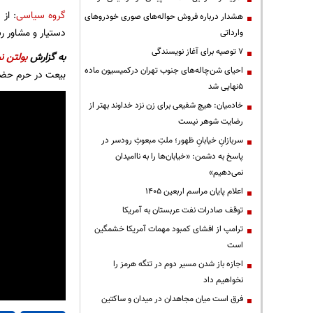
گروه سیاسی
: از
هشدار درباره فروش حواله‌های صوری خودروهای
دستیار و مشاور ر
وارداتی
۷ توصیه برای آغاز نویسندگی
به گزارش
بولتن نی
احیای شن‌چاله‌های جنوب تهران درکمیسیون ماده
بیعت در حرم حضر
۵نهایی شد
خادمیان: هیچ شفیعی برای زن نزد خداوند بهتر از
رضایت شوهر نیست
سربازانِ خیابانِ ظهور؛ ملتِ مبعوثِ رودسر در
پاسخ به دشمن: «خیابان‌ها را به ناامیدان
نمی‌دهیم»
اعلام پایان مراسم اربعین ۱۴۰۵
توقف صادرات نفت عربستان به آمریکا
ترامپ از افشای کمبود مهمات آمریکا خشمگین
است
اجازه باز شدن مسیر دوم در تنگه هرمز را
نخواهیم داد
فرق است میان مجاهدان در میدان و ساکتین