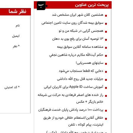
پربحث ترین عناوین
نظر شما
هشتمین کلان شهر ایران مشخص شد
سوابق بیمه شدگان روی سایت تامین اجتماعی
نام
همجنس گرایی در شبکه من و تو
ایمیل
13 توصیه آسان برای رفع بوی بد دهان
* نظر
مشاهده سامانه آنلاين سوابق بیمه
حكم آيت‌الله مكارم درباره شاهين نجفي
سایتهای همسریابی!
دعايي كه قطعا مستجاب مي‌شود
جزئیات جدید قتل روح الله داداشی
آموزش ساخت Apple ID برای کاربران ایرانی
* کد امنیتی
راز خنده های اصغر فرهادی به حرکت بی شرمانه
خانم بازیگر + عکس
پرداخت ۱۰۰ درصد پاداش پایان خدمت فرهنگیان
خلافی آنلاین/استعلام خلافی خودرو از طریق
اینترنت، پیام کوتاه ، تلفن
جسدغرق درخون روح الله داداشی (عکس)