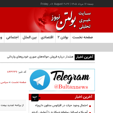
جمعه ۱۶ مرداد ۱۴۰۵
|
Friday , 07 August 2026
صفحه نخست
بولتن ۲
اقتصادی
بین الملل
اجتماعی
ور
آخرین اخبار
هشدار درباره فروش حواله‌های صوری خودروهای وارداتی
کد خبر:
۸۴۳۲۳۶
صفحه نخست
»
سیاسی
آخرین اخبار
از برنامه تجدید بیعت 
احتمال وجود حیات در اقیانوس مدفون «اروپا»
آمریکا و اسرائیل سامانه «پیکان» را آزمایش کردند