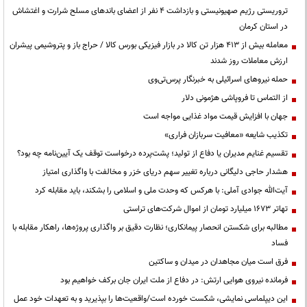
تروریستی رژیم صهیونیستی و بازداشت ۴ نفر از اعضای باندهای مسلح شرارت و اغتشاش
در استان کرمان
معامله بیش از ۴۱۳ هزار تن کالا در بازار فیزیکی بورس کالا / حراج باز و پتروشیمی پیشران
ارزش معاملات روز شدند
حمله نیروهای اسرائیلی به خبرنگار پرس‌تی‌وی
از التماس تا فروپاشی هژمونی دلار
جهان با افزایش قیمت مواد غذایی مواجه است
تکذیب شایعه «معافیت سربازان فراری»
تقسیم غنایم مدیران یا دفاع از تولید؛ پشت‌پرده درخواست توقف یک آیین‌نامه چه بود؟
هشدار حاجی دلیگانی درباره تغییر سهم دریای خزر و مخالفت با واگذاری امتیاز
آیت‌الله جوادی آملی: با هرکس که وحدت ملی و اسلامی را بشکند، باید مقابله کرد
تهاتر ۱۶۷۳ میلیارد تومان از اموال شرکت‌های تراستی
مطالبه برای شکستن انحصار پیمانکاری؛ نظارت دقیق بر واگذاری پروژه‌ها، راهکار مقابله با
فساد
فرق است میان مجاهدان در میدان و ساکتین
فرمانده نیروی هوایی ارتش: در دفاع از ملت ایران جان برکف خواهیم بود
این دیپلماسی نمایشی، شکست خورده است/واقعیت‌ها را بپذیرید و به تعهدات خود عمل