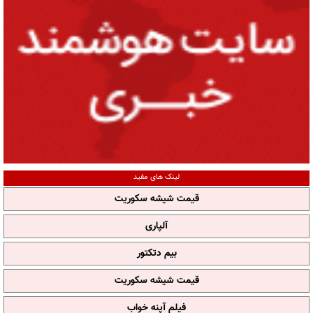
لینک های مفید
قیمت شیشه سکوریت
آلپاری
بیم دتکتور
قیمت شیشه سکوریت
فیلم آپنه خواب