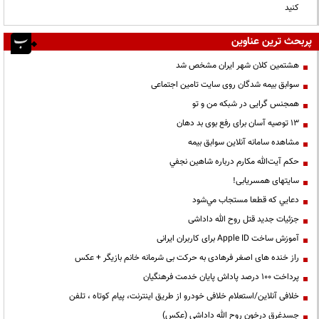
کنید
پربحث ترین عناوین
هشتمین کلان شهر ایران مشخص شد
سوابق بیمه شدگان روی سایت تامین اجتماعی
همجنس گرایی در شبکه من و تو
13 توصیه آسان برای رفع بوی بد دهان
مشاهده سامانه آنلاين سوابق بیمه
حكم آيت‌الله مكارم درباره شاهين نجفي
سایتهای همسریابی!
دعايي كه قطعا مستجاب مي‌شود
جزئیات جدید قتل روح الله داداشی
آموزش ساخت Apple ID برای کاربران ایرانی
راز خنده های اصغر فرهادی به حرکت بی شرمانه خانم بازیگر + عکس
پرداخت ۱۰۰ درصد پاداش پایان خدمت فرهنگیان
خلافی آنلاین/استعلام خلافی خودرو از طریق اینترنت، پیام کوتاه ، تلفن
جسدغرق درخون روح الله داداشی (عکس)