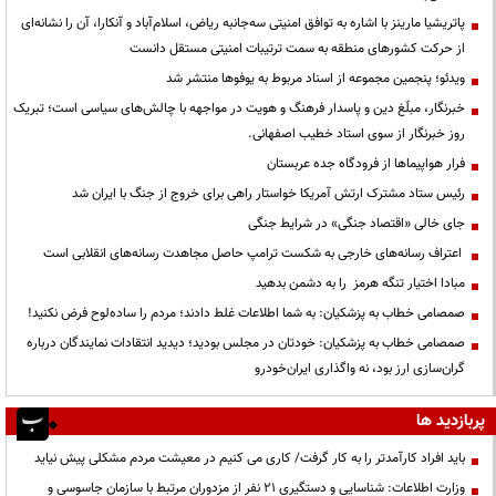
پاتریشیا مارینز با اشاره به توافق امنیتی سه‌جانبه ریاض، اسلام‌آباد و آنکارا، آن را نشانه‌ای
از حرکت کشورهای منطقه به سمت ترتیبات امنیتی مستقل دانست
ویدئو؛ پنجمین مجموعه از اسناد مربوط به یوفوها منتشر شد
خبرنگار، مبلّغ دین و پاسدار فرهنگ و هویت در مواجهه با چالش‌های سیاسی است؛ تبریک
روز خبرنگار از سوی استاد خطیب اصفهانی.
فرار هواپیماها از فرودگاه جده عربستان
رئیس ستاد مشترک ارتش آمریکا خواستار راهی برای خروج از جنگ با ایران شد
جای خالی «اقتصاد جنگی» در شرایط جنگی
اعتراف رسانه‌های خارجی به شکست ترامپ حاصل مجاهدت رسانه‌های انقلابی است
مبادا اختیار تنگه هرمز را به دشمن بدهید
صمصامی خطاب به پزشکیان: به شما اطلاعات غلط دادند؛ مردم را ساده‌لوح فرض نکنید!
صمصامی خطاب به پزشکیان: خودتان در مجلس بودید؛ دیدید انتقادات نمایندگان درباره
گران‌سازی ارز بود، نه واگذاری ایران‌خودرو
پربازدید ها
باید افراد کارآمدتر را به کار گرفت/ کاری می کنیم در معیشت مردم مشکلی پیش نیاید
وزارت اطلاعات: شناسایی و دستگیری ۲۱ نفر از مزدوران مرتبط با سازمان جاسوسی و