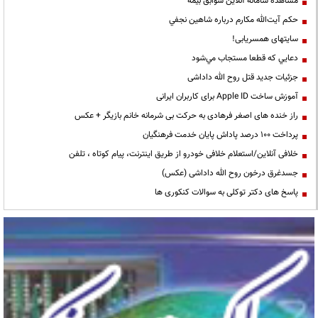
مشاهده سامانه آنلاين سوابق بیمه
حكم آيت‌الله مكارم درباره شاهين نجفي
سایتهای همسریابی!
دعايي كه قطعا مستجاب مي‌شود
جزئیات جدید قتل روح الله داداشی
آموزش ساخت Apple ID برای کاربران ایرانی
راز خنده های اصغر فرهادی به حرکت بی شرمانه خانم بازیگر + عکس
پرداخت ۱۰۰ درصد پاداش پایان خدمت فرهنگیان
خلافی آنلاین/استعلام خلافی خودرو از طریق اینترنت، پیام کوتاه ، تلفن
جسدغرق درخون روح الله داداشی (عکس)
پاسخ های دکتر توکلی به سوالات کنکوری ها