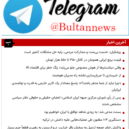
آخرین اخبار
پزشکیان: خدمت بی‌منت و مشارکت مردمی، پایه حل مشکلات کشور است
قیمت‌ برنج ایرانی همچنان در کانال ۴۵۰ تا ۵۵۰ هزار تومان
وقتی دیتاسنترها از هوش مصنوعی جلو می‌زنند؛ زنگ خطر برای اقتصاد AI
از خبرسازی تا جریان‌سازی نقشه راه مدیران هوشمند
«چرا نباید از شما متنفر باشند؟»؛ پاسخ معنادار یک کاربر خارجی به قدرت و توانمندی
ایرانیان
پس از رأی شورای مرکزی جبهه ایران اسلامی؛ اعضای حقیقی و حقوقی دفتر سیاسی
مشخص شدند
بسنت مدعی شد: به زودی شاهد توافق با ایران خواهیم بود
دستگیری ۱۰۴ مظنون طی عملیات‌هایی علیه داعش در ترکیه
واکنش امام جمعه اردبیل به سخنان باقر خرازی: دروغ بستن به رهبری قطعاً جرم بسیار