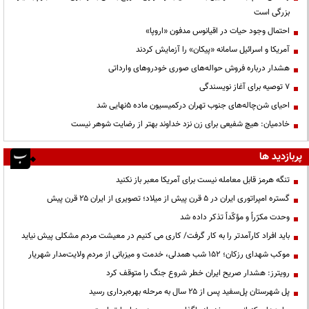
بزرگی است
احتمال وجود حیات در اقیانوس مدفون «اروپا»
آمریکا و اسرائیل سامانه «پیکان» را آزمایش کردند
هشدار درباره فروش حواله‌های صوری خودروهای وارداتی
۷ توصیه برای آغاز نویسندگی
احیای شن‌چاله‌های جنوب تهران درکمیسیون ماده ۵نهایی شد
خادمیان: هیچ شفیعی برای زن نزد خداوند بهتر از رضایت شوهر نیست
پربازدید ها
تنگه هرمز قابل معامله نیست برای آمریکا معبر باز نکنید
گستره امپراتوری ایران در ۵ قرن پیش از میلاد؛ تصویری از ایران ۲۵ قرن پیش
وحدت مکرّراً و مؤکّداً تذکر داده شد
باید افراد کارآمدتر را به کار گرفت/ کاری می کنیم در معیشت مردم مشکلی پیش نیاید
موکب شهدای رزکان؛ ۱۵۲ شب همدلی، خدمت و میزبانی از مردم ولایت‌مدار شهریار
رویترز: هشدار صریح ایران خطر شروع جنگ را متوقف کرد
پل شهرستان پل‌سفید پس از ۲۵ سال به مرحله بهره‌برداری رسید