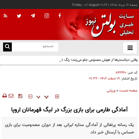
جمعه ۱۶ مرداد ۱۴۰۵
|
Friday , 07 August 2026
از
و
ته
وقتی دیتاسنترها از هوش مصنوعی جلو می‌زنند؛ زنگ خطر برای اقتصاد AI
ن
نو
کد خبر:
۸۴۲۴۲۰
تاریخ انتشار:
۱۹ اسفند ۱۴۰۲ - ۱۷:۳۲
صفحه نخست
»
ورزشی
‍‍‍ پ
پ
آمادگی طارمی برای بازی بزرگ در لیگ قهرمانان اروپا
یک رسانه پرتغالی از آمادگی ستاره ایرانی بعد از دوران مصدومیت برای بازی
حساس با آرسنال خبر داد.