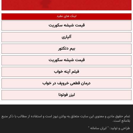
لینک های مفید
قیمت شیشه سکوریت
آلپاری
بیم دتکتور
قیمت شیشه سکوریت
فیلم آپنه خواب
درمان قطعی خروپف در خواب
لیزر فوتونا
تمام حقوق مادی و معنوی این سایت متعلق به بولتن نیوز است و استفاده از مطالب با ذکر منبع
بلامانع است.
طراحی و تولید: "
ایران سامانه
"