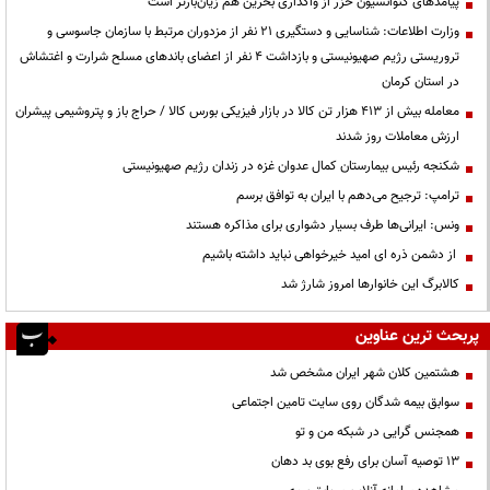
پیامدهای کنوانسیون خزر از واگذاری بحرین هم زیان‌بارتر است
وزارت اطلاعات: شناسایی و دستگیری ۲۱ نفر از مزدوران مرتبط با سازمان جاسوسی و
تروریستی رژیم صهیونیستی و بازداشت ۴ نفر از اعضای باندهای مسلح شرارت و اغتشاش
در استان کرمان
معامله بیش از ۴۱۳ هزار تن کالا در بازار فیزیکی بورس کالا / حراج باز و پتروشیمی پیشران
ارزش معاملات روز شدند
شکنجه رئیس بیمارستان کمال عدوان غزه در زندان رژیم صهیونیستی
ترامپ: ترجیح می‌دهم با ایران به توافق برسم
ونس: ایرانی‌ها طرف بسیار دشواری برای مذاکره هستند
از دشمن ذره ای امید خیرخواهی نباید داشته باشیم
کالابرگ این خانوارها امروز شارژ شد
پربحث ترین عناوین
هشتمین کلان شهر ایران مشخص شد
سوابق بیمه شدگان روی سایت تامین اجتماعی
همجنس گرایی در شبکه من و تو
13 توصیه آسان برای رفع بوی بد دهان