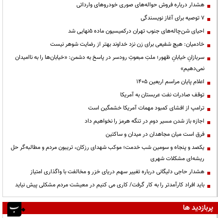
هشدار درباره فروش حواله‌های صوری خودروهای وارداتی
۷ توصیه برای آغاز نویسندگی
احیای شن‌چاله‌های جنوب تهران درکمیسیون ماده ۵نهایی شد
خادمیان: هیچ شفیعی برای زن نزد خداوند بهتر از رضایت شوهر نیست
سربازانِ خیابانِ ظهور؛ ملتِ مبعوثِ رودسر در پاسخ به دشمن: «خیابان‌ها را به ناامیدان
نمی‌دهیم»
اعلام پایان مراسم اربعین ۱۴۰۵
توقف صادرات نفت عربستان به آمریکا
ترامپ از افشای کمبود مهمات آمریکا خشمگین است
اجازه باز شدن مسیر دوم در تنگه هرمز را نخواهیم داد
فرق است میان مجاهدان در میدان و ساکتین
یکصد و پنجاه و سومین شب خدمت؛ موکب شهدای رزکان، تریبون مردم و مطالبه‌گر حل
ریشه‌ای مشکلات شهری
هشدار حاجی دلیگانی درباره تغییر سهم دریای خزر و مخالفت با واگذاری امتیاز
باید افراد کارآمدتر را به کار گرفت/ کاری می کنیم در معیشت مردم مشکلی پیش نیاید
پربازدید ها