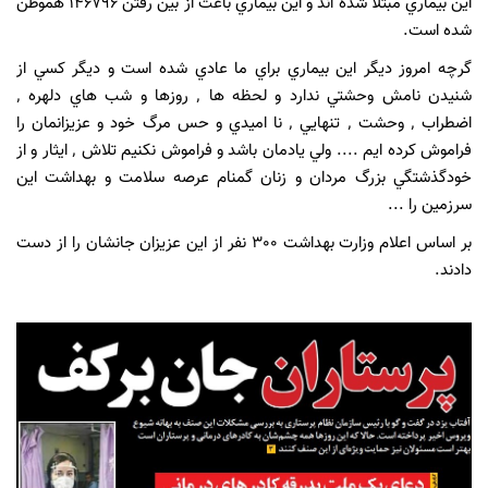
اين بيماري مبتلا شده اند و اين بيماري باعث از بين رفتن 146796 هموطن
شده است.
گرچه امروز ديگر اين بيماري براي ما عادي شده است و ديگر كسي از
شنيدن نامش وحشتي ندارد و لحظه ها ٬ روزها و شب هاي دلهره ٬
اضطراب ٬ وحشت ٬ تنهايي ٬ نا اميدي و حس مرگ خود و عزيزانمان را
فراموش كرده ايم .... ولي يادمان باشد و فراموش نكنيم تلاش ٬ ايثار و از
خودگذشتگي بزرگ مردان و زنان گمنام عرصه سلامت و بهداشت اين
سرزمين را ...
بر اساس اعلام وزارت بهداشت 300 نفر از اين عزيزان جانشان را از دست
دادند.