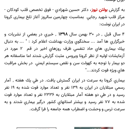
به گزارش
بولتن نیوز
، دكتر حسين شهزادي - فوق تخصص قلب كودكان -
مركز قلب شهيد رجايي بمناسبت چهارمين سالروز آغاز تلخ بیماری کرونا
در ایران نوشت:
4 سال قبل ٬ در 30 بهمن سال
1398
٬ خبري در بعضي از نشريات و
خبرگزاري ها آمد ... سخنگوي وزارت بهداشت اعلام كرد : " ... به دنبال
پيك بيماري هاي حاد تنفسي ظرف روزهاي اخير در قم 2 مورد در
آزمايشات اوليه از نظر كرونا ويروس مثبت گزارش شدند اما متاسفانه هر
دو بيمار با توجه به كهولت سن و نقص سيستم ايمني در بخش مراقبت
هاي ويژه فوت كردند..."
بيماري كرونا به سرعت در ايران گسترش يافت. در طي يك هفته ٬ آمار
رسمي مبتلايان در ايران به 139 نفر و تعداد موارد فوت شده به 19 نفر
رسيد و در طي دو هفته آمار مبتلايان به 2336 نفر و تعداد موارد فوت
شده به 77 نفر رسيد و بيشتر استانهاي كشور درگير بيماري شدند و به
سرعت ترس و وحشت و اضطراب همه جامعه را فرا گرفت.