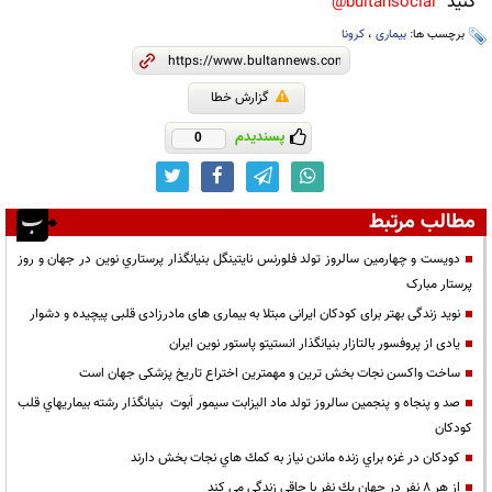
کنید
bultansocial@
برچسب ها:
بیماری
،
کرونا
گزارش خطا
پسندیدم
0
مطالب مرتبط
دويست و چهارمين سالروز تولد فلورنس نايتينگل بنيانگذار پرستاري نوين در جهان و روز
پرستار مبارک
نوید زندگی بهتر برای کودکان ایرانی مبتلا به بیماری های مادرزادی قلبی پیچیده و دشوار
یادی از پروفسور بالتازار بنیانگذار انستیتو پاستور نوین ایران
ساخت واکسن نجات بخش ترین و مهمترین اختراع تاریخ پزشکی جهان است
صد و پنجاه و پنجمين سالروز تولد ماد الیزابت سیمور اَبوت بنيانگذار رشته بيماريهاي قلب
كودكان
كودكان در غزه براي زنده ماندن نياز به كمك هاي نجات بخش دارند
از هر 8 نفر در جهان يك نفر با چاقي زندگي مي كند