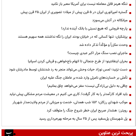
تنگه هرمز قابل معامله نیست برای آمریکا معبر باز نکنید
گستره امپراتوری ایران در ۵ قرن پیش از میلاد؛ تصویری از ایران ۲۵ قرن پیش
میانکاله در آتش می‌سوزد
پارچه فروشی که هیچ نسبتی با بانک آینده ندارد!
پزشکیان: تنها کسانی که در خیابان بودند ایران را نگه نداشتند همه سهیم هستند
وحدت مکرّراً و مؤکّداً تذکر داده شد
ماجرای نصب سنگ مزار اکبر عبدی چیست؟
بحران اینفانتینو؛ از طرح جنجالی تا اتهام باج‌خواهی و قربانی کردن اسپانیا
دست نزنید؛ لمس نوزاد حیات وحش می‌تواند منجر به رد شدنشان توسط مادرشان شود
تأملی بر خسارت‌های نامرئی وارد شده بر عاملان جنگ علیه ایران
چاقی به دلیل بی‌ارادگی نیست؛ مغز می‌خواهد چاق بمانیم!
باید افراد کارآمدتر را به کار گرفت/ کاری می کنیم در معیشت مردم مشکلی پیش نیاید
موکب شهدای رزکان؛ ۱۵۲ شب همدلی، خدمت و میزبانی از مردم ولایت‌مدار شهریار
رویترز: هشدار صریح ایران خطر شروع جنگ را متوقف کرد
پل شهرستان پل‌سفید پس از ۲۵ سال به مرحله بهره‌برداری رسید
پربحث ترین عناوین