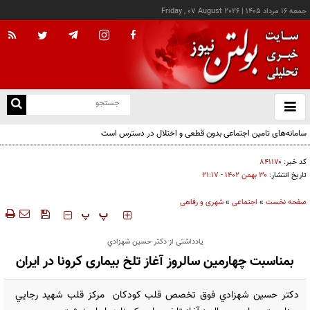
جمعه ۱۶ مرداد ۱۴۰۵
|
Friday , 07 August 2026
از
و
ته
سامانه‌های تامین اجتماعی بدون قطعی و اختلال در دسترس است
ن
نو
کد خبر:
۸۴۱۱۷۰
تاریخ انتشار:
۳۰ بهمن ۱۴۰۲ - ۲۱:۱۷
صفحه نخست
»
اجتماعی
»
شهری و رفاهی
‍‍‍ پ
پ
یادداشتی از دكتر حسين شهزادي
بمناسبت چهارمين سالروز آغاز تلخ بیماری کرونا در ایران
دكتر حسين شهزادي فوق تخصص قلب كودكان مركز قلب شهيد رجايي