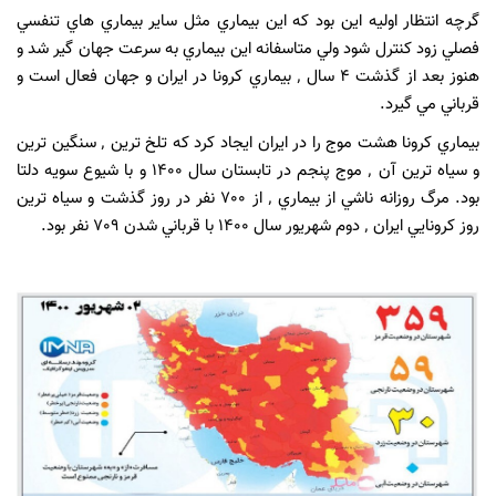
گرچه انتظار اوليه اين بود كه اين بيماري مثل ساير بيماري هاي تنفسي
فصلي زود كنترل شود ولي متاسفانه اين بيماري به سرعت جهان گير شد و
هنوز بعد از گذشت 4 سال ٬ بيماري كرونا در ايران و جهان فعال است و
قرباني مي گيرد.
بيماري كرونا هشت موج را در ايران ايجاد كرد كه تلخ ترين ٬ سنگين ترين
و سياه ترين آن ٬ موج پنجم در تابستان سال 1400 و با شيوع سويه دلتا
بود. مرگ روزانه ناشي از بيماري ٬ از 700 نفر در روز گذشت و سياه ترين
روز كرونايي ايران ٬ دوم شهريور سال 1400 با قرباني شدن 709 نفر بود.