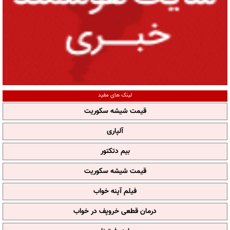
لینک های مفید
قیمت شیشه سکوریت
آلپاری
بیم دتکتور
قیمت شیشه سکوریت
فیلم آپنه خواب
درمان قطعی خروپف در خواب