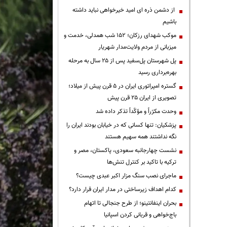
از دشمن ذره ای امید خیرخواهی نباید داشته
باشیم
موکب شهدای رزکان؛ ۱۵۲ شب همدلی، خدمت و
میزبانی از مردم ولایت‌مدار شهریار
پل شهرستان پل‌سفید پس از ۲۵ سال به مرحله
بهره‌برداری رسید
گستره امپراتوری ایران در ۵ قرن پیش از میلاد؛
تصویری از ایران ۲۵ قرن پیش
وحدت مکرّراً و مؤکّداً تذکر داده شد
پزشکیان: تنها کسانی که در خیابان بودند ایران را
نگه نداشتند همه سهیم هستند
نشست چهارجانبه سعودی، پاکستان، مصر و
ترکیه با تاکید بر کنترل تنش‌ها
ماجرای نصب سنگ مزار اکبر عبدی چیست؟
کدام اهداف زیرساختی در مدار ایران قرار دارد؟
بحران اینفانتینو؛ از طرح جنجالی تا اتهام
باج‌خواهی و قربانی کردن اسپانیا