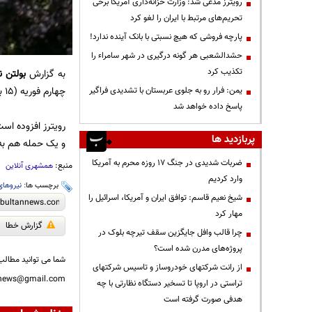
رویترز مدعی شد: وزارت خزانه‌داری آمریکا برخی
تحریم‌های مرتبط با ایران را لغو کرد
پارچه فروشی که هیچ نسبتی با بانک آینده ندارد!
حشدالشعبی هر گونه درگیری در شهر سامراء را
تکذیب کرد
به گزارش
بولتن ن
چهارم فوریه (۱۵ بهمن‌ماه) به شکل محسوسی کاهش و متوقف شد.
یمن: فرار رو به جلوی عربستان با تشدیدی فراگیر
پاسخ داده خواهد شد
رویترز افزوده اس
پربازدید ها
و یک حمله هم به پایگاه برج ۲۲ در اردن بود که سه نظامی آ
ضربات شدیدی در جنگ ۱۷ روزه محرم به آمریکا
منبع:
همشهری آنلاین
وارد کردیم
برچسب ها:
نیروهای
شیخ نعیم قاسم: توافق ایران و آمریکا، اسرائیل را
مهار کرد
گزارش خطا
چرا قالب وافل جایگزین سقف تیرچه بلوک در
پروژه‌های مدرن شده است؟
شما می توانید مطالب 
از رانت‌ شرکتهای خودروساز و تاسیس شرکتهای
nnews@gmail.com
تراستی در اروپا تا تسخیر دستگاه نظارتی با چه
هدفی صورت گرفته است