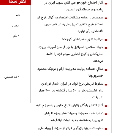
نظر شما
آغاز اجتماع خون‌خواهی اقای شهید ایران در
پیاده‌روی جاماندگان اربعین
نام
صمصامی: ریشه مشکلات اقتصادی، گرانی نرخ ارز
است/ طرح «تقویت پول ملی» در کمیسیون
ایمیل
اقتصادی رأی نیاورد
* نظر
میناب؛ شهرِ مقبره‌های کوچک!
جهاد اسلامی: اسرائیل با چراغ سبز آمریکا، پروژه
نسل‌کشی و کوچ اجباری مردم غزه را ادامه
می‌دهد
مدالِ اعتماد؛ روایت مدیریت آرام و نزدیک محمود
خسروی‌وفا
* کد امنیتی
سقوط تاریخی نرخ تولد در ایران؛ شمار نوزادان
برای نخستین بار در ۶۰ سال گذشته زیر ۹۰۰ هزار
نفر رفت
آغاز انتقال رایگان زائران اتباع خارجی به مرز چذابه
تمدید همه مجوزها و مهلت‌های ویژه تا پایان
شهریور؛ بخشنامه جدید دولت ابلاغ شد
مقاومت عراق؛ بازیگری فراتر از مرزها | پهپادهای