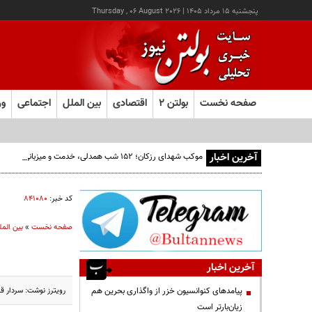
پنجشنبه ۱۵ مرداد ۱۴۰۵
|
Thursday , 06 August 2026
صفحه نخست
بولتن ۲
اقتصادی
بین الملل
اجتماعی
ور
آخرین اخبار
موکب شهدای رزکان؛ ۱۵۲ شب همدلی، خدمت و میزبانی از مردم ولایت‌مدار شهریار
کد خبر:
۸۴۱۰۸۰
صفحه نخست
»
بین المل
آخرین اخبار
رویترز نوشت: سردار قاآنی روز ۲۹ ژانویه (نهم بهمن) در سفری به عراق با گروه های مق
پیامدهای کنوانسیون خزر از واگذاری بحرین هم
زیان‌بارتر است