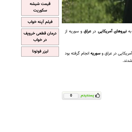
قیمت شیشه
سکوریت
فیلم آپنه خواب
به
نیروهای آمریکایی
در
عراق
و سوریه از
درمان قطعی خروپف
در خواب
لیزر فوتونا
مریکایی در عراق و
سوریه
انجام گرفته بود
پسندیدم
0