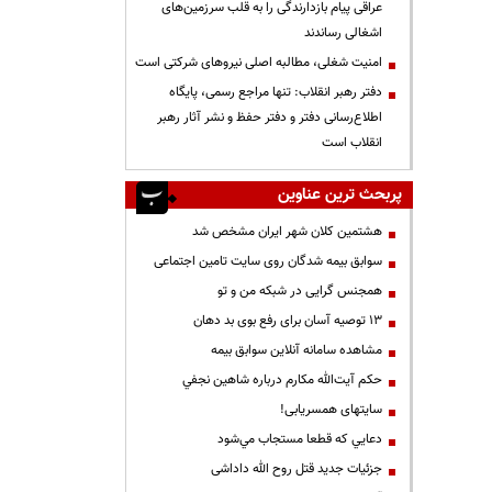
عراقی پیام بازدارندگی را به قلب سرزمین‌های
اشغالی رساندند
‌امنیت شغلی، مطالبه اصلی نیروهای شرکتی است
دفتر رهبر انقلاب: تنها مراجع رسمی، پایگاه
اطلاع‌رسانی دفتر و دفتر حفظ و نشر آثار رهبر
انقلاب است
پربحث ترین عناوین
هشتمین کلان شهر ایران مشخص شد
سوابق بیمه شدگان روی سایت تامین اجتماعی
همجنس گرایی در شبکه من و تو
13 توصیه آسان برای رفع بوی بد دهان
مشاهده سامانه آنلاين سوابق بیمه
حكم آيت‌الله مكارم درباره شاهين نجفي
سایتهای همسریابی!
دعايي كه قطعا مستجاب مي‌شود
جزئیات جدید قتل روح الله داداشی