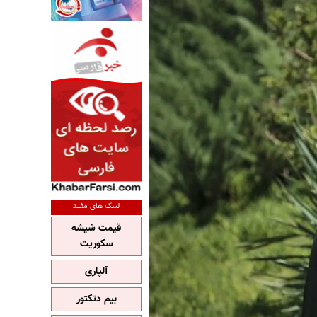
لینک های مفید
قیمت شیشه
سکوریت
آلپاری
بیم دتکتور