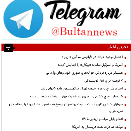
آخرین اخبار
احتمال وجود حیات در اقیانوس مدفون «اروپا»
آمریکا و اسرائیل سامانه «پیکان» را آزمایش کردند
هشدار درباره فروش حواله‌های صوری خودروهای وارداتی
۷ توصیه برای آغاز نویسندگی
احیای شن‌چاله‌های جنوب تهران درکمیسیون ماده ۵نهایی شد
خادمیان: هیچ شفیعی برای زن نزد خداوند بهتر از رضایت شوهر نیست
سربازانِ خیابانِ ظهور؛ ملتِ مبعوثِ رودسر در پاسخ به دشمن: «خیابان‌ها را به ناامیدان
نمی‌دهیم»
اعلام پایان مراسم اربعین ۱۴۰۵
توقف صادرات نفت عربستان به آمریکا