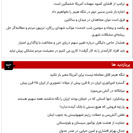
ترامپ از افشای کمبود مهمات آمریکا خشمگین است
اجازه باز شدن مسیر دوم در تنگه هرمز را نخواهیم داد
فرق است میان مجاهدان در میدان و ساکتین
یکصد و پنجاه و سومین شب خدمت؛ موکب شهدای رزکان، تریبون مردم و مطالبه‌گر حل
ریشه‌ای مشکلات شهری
هشدار حاجی دلیگانی درباره تغییر سهم دریای خزر و مخالفت با واگذاری امتیاز
باید افراد کارآمدتر را به کار گرفت/ کاری می کنیم در معیشت مردم مشکلی پیش نیاید
پربازدید ها
تنگه هرمز قابل معامله نیست برای آمریکا معبر باز نکنید
گستره امپراتوری ایران در ۵ قرن پیش از میلاد؛ تصویری از ایران ۲۵ قرن پیش
میانکاله در آتش می‌سوزد
پزشکیان: تنها کسانی که در خیابان بودند ایران را نگه نداشتند همه سهیم هستند
پارچه فروشی که هیچ نسبتی با بانک آینده ندارد!
نقض آتش‌بس و حملات رژیم صهیونیستی به جنوب لبنان
حمایت از هشت هزار نوآموز سیستان و بلوچستانی
جدال بهرام افشاری و امین حیایی در صدر جدول