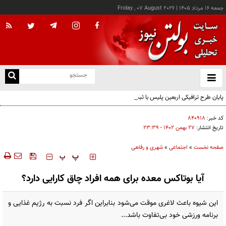
جمعه ۱۶ مرداد ۱۴۰۵
|
Friday , 07 August 2026
از
و
ته
پایان طرح ترافیکی اربعین پلیس با ثبت ۶۷ میلیون تردد
ن
نو
کد خبر:
۸۴۰۹۱۸
تاریخ انتشار:
۲۷ بهمن ۱۴۰۲ - ۲۳:۳۹
صفحه نخست
»
اجتماعی
»
شهری و رفاهی
‍‍‍ پ
پ
آیا بوتاکس معده برای همه افراد چاق کارایی دارد؟
این شیوه باعث لاغری موقت می‌شود بنابراین اگر فرد نسبت به رژیم غذایی و
برنامه ورزشی خود بی‌تفاوت باشد...