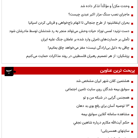
وحدت مکرّراً و مؤکّداً تذکر داده شد
ماجرای نصب سنگ مزار اکبر عبدی چیست؟
بحران اینفانتینو؛ از طرح جنجالی تا اتهام باج‌خواهی و قربانی کردن اسپانیا
دست نزنید؛ لمس نوزاد حیات وحش می‌تواند منجر به رد شدنشان توسط مادرشان شود
تأملی بر خسارت‌های نامرئی وارد شده بر عاملان جنگ علیه ایران
چاقی به دلیل بی‌ارادگی نیست؛ مغز می‌خواهد چاق بمانیم!
پزشکیان: از هر تصمیم رهبران فلسطینی در روند مذاکرات حمایت می‌کنیم
پربحث ترین عناوین
هشتمین کلان شهر ایران مشخص شد
سوابق بیمه شدگان روی سایت تامین اجتماعی
همجنس گرایی در شبکه من و تو
13 توصیه آسان برای رفع بوی بد دهان
مشاهده سامانه آنلاين سوابق بیمه
حكم آيت‌الله مكارم درباره شاهين نجفي
سایتهای همسریابی!