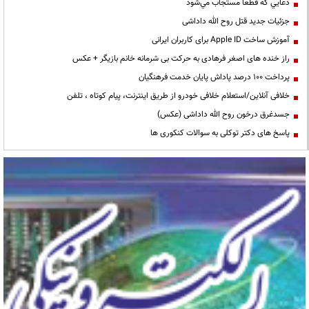
دعايي كه قطعا مستجاب مي‌شود
جزئیات جدید قتل روح الله داداشی
آموزش ساخت Apple ID برای کاربران ایرانی
راز خنده های اصغر فرهادی به حرکت بی شرمانه خانم بازیگر + عکس
پرداخت ۱۰۰ درصد پاداش پایان خدمت فرهنگیان
خلافی آنلاین/استعلام خلافی خودرو از طریق اینترنت، پیام کوتاه ، تلفن
جسدغرق درخون روح الله داداشی (عکس)
پاسخ های دکتر توکلی به سوالات کنکوری ها