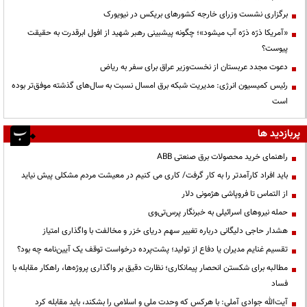
برگزاری نشست وزرای خارجه کشورهای بریکس در نیویورک
«آمریکا ذرّه ذرّه آب میشود»؛ چگونه پیشبینی رهبر شهید از افول ابرقدرت به حقیقت
پیوست؟
دعوت مجدد عربستان از نخست‌وزیر عراق برای سفر به ریاض
رئیس کمیسیون انرژی: مدیریت شبکه برق امسال نسبت به سال‌های گذشته موفق‌تر بوده
است
پربازدید ها
راهنمای خرید محصولات برق صنعتی ABB
باید افراد کارآمدتر را به کار گرفت/ کاری می کنیم در معیشت مردم مشکلی پیش نیاید
از التماس تا فروپاشی هژمونی دلار
حمله نیروهای اسرائیلی به خبرنگار پرس‌تی‌وی
هشدار حاجی دلیگانی درباره تغییر سهم دریای خزر و مخالفت با واگذاری امتیاز
تقسیم غنایم مدیران یا دفاع از تولید؛ پشت‌پرده درخواست توقف یک آیین‌نامه چه بود؟
مطالبه برای شکستن انحصار پیمانکاری؛ نظارت دقیق بر واگذاری پروژه‌ها، راهکار مقابله با
فساد
آیت‌الله جوادی آملی: با هرکس که وحدت ملی و اسلامی را بشکند، باید مقابله کرد