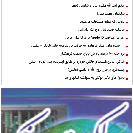
حكم آيت‌الله مكارم درباره شاهين نجفي
سایتهای همسریابی!
دعايي كه قطعا مستجاب مي‌شود
جزئیات جدید قتل روح الله داداشی
آموزش ساخت Apple ID برای کاربران ایرانی
راز خنده های اصغر فرهادی به حرکت بی شرمانه خانم بازیگر + عکس
پرداخت ۱۰۰ درصد پاداش پایان خدمت فرهنگیان
خلافی آنلاین/استعلام خلافی خودرو از طریق اینترنت، پیام کوتاه ، تلفن
جسدغرق درخون روح الله داداشی (عکس)
پاسخ های دکتر توکلی به سوالات کنکوری ها