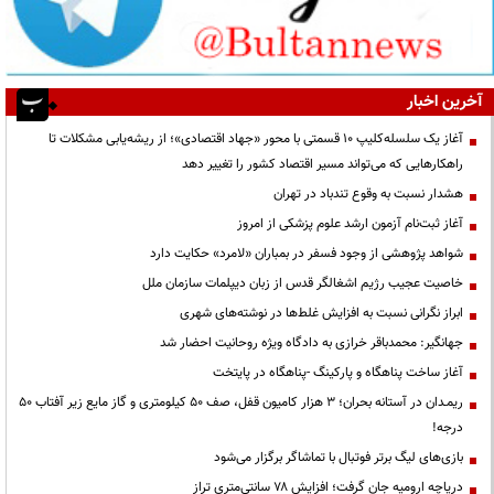
آخرین اخبار
آغاز یک سلسله‌کلیپ ۱۰ قسمتی با محور «جهاد اقتصادی»؛ از ریشه‌یابی مشکلات تا
راهکارهایی که می‌تواند مسیر اقتصاد کشور را تغییر دهد
هشدار نسبت به وقوع تندباد در تهران
آغاز ثبت‌نام آزمون ارشد علوم پزشکی از امروز
شواهد پژوهشی از وجود فسفر در بمباران «لامرد» حکایت دارد
خاصیت عجیب رژیم اشغالگر قدس از زبان دیپلمات سازمان ملل
ابراز نگرانی نسبت به افزایش غلط‌ها در نوشته‌های شهری
جهانگیر: محمدباقر خرازی به دادگاه ویژه روحانیت احضار شد
آغاز ساخت پناهگاه و پارکینگ -پناهگاه در پایتخت
ریمـدان در آستانه بحران؛ ۳ هزار کامیون قفل، صف ۵۰ کیلومتری و گاز مایع زیر آفتاب ۵۰
درجه!
بازی‌های لیگ برتر فوتبال با تماشاگر برگزار می‌شود
دریاچه ارومیه جان گرفت؛ افزایش ۷۸ سانتی‌متری تراز