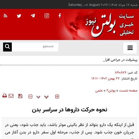
شنبه ۱۷ مرداد ۱۴۰۵
|
Saturday , 08 August 2026
از
و
ته
پیشرفت در جراحی افزایش قد؛ میله تیتانیومی جدید دوره نقاهت را از چند ماه به چند هفته
ن
کاهش می‌دهد
نو
کد خبر:
۸۴۰۸۷۹
تاریخ انتشار:
۲۷ بهمن ۱۴۰۲ - ۱۶:۱۱
صفحه نخست
»
بولتن2
»
علمی
‍‍‍ پ
پ
نحوه حرکت داروها در سراسر بدن
قبل از اینکه یک دارو بتواند از نظر بالینی موثر باشد، باید جذب شود، یعنی در
جریان خون جذب شود. پس از جذب، مرحله اول سفر دارو در بدن آغاز می