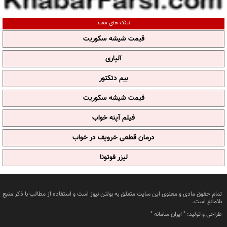
لینک های مفید
قیمت شیشه سکوریت
آلپاری
بیم دتکتور
قیمت شیشه سکوریت
فیلم آپنه خواب
درمان قطعی خروپف در خواب
لیزر فوتونا
تمام حقوق مادی و معنوی این سایت متعلق به بولتن نیوز است و استفاده از مطالب با ذکر منبع
بلامانع است.
طراحی و تولید: "
ایران سامانه
"