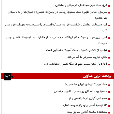
فرق است میان مجاهدان در میدان و ساکتین
سربازانِ خیابانِ ظهور؛ ملتِ مبعوثِ رودسر در پاسخ به دشمن: «خیابان‌ها را به ناامیدان
نمی‌دهیم»
این دیپلماسی نمایشی، شکست خورده است/واقعیت‌ها را بپذیرید و به تعهدات خود عمل
کنید
امیر دبیری‌مهر در سوگ دکتر ابوالقاسم قاسم‌زاده؛ از خاطرات صداوسیما تا کلاس درس
سیاست
ترامپ از افشای کمبود مهمات آمریکا خشمگین است
وقتی انرژی، مسیرش را گم می‌کند
اجازه باز شدن مسیر دوم در تنگه هرمز را نخواهیم داد
پربحث ترین عناوین
هشتمین کلان شهر ایران مشخص شد
سوابق بیمه شدگان روی سایت تامین اجتماعی
همجنس گرایی در شبکه من و تو
13 توصیه آسان برای رفع بوی بد دهان
مشاهده سامانه آنلاين سوابق بیمه