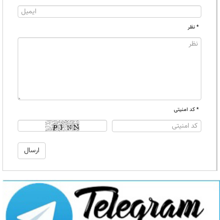
* نظر
* کد امنیتی