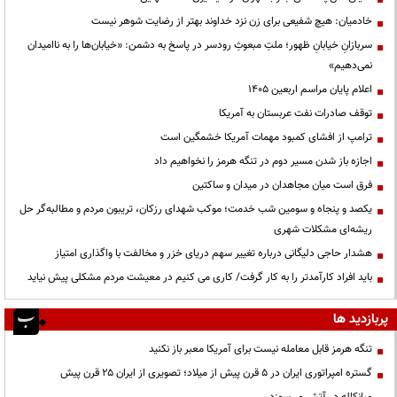
خادمیان: هیچ شفیعی برای زن نزد خداوند بهتر از رضایت شوهر نیست
سربازانِ خیابانِ ظهور؛ ملتِ مبعوثِ رودسر در پاسخ به دشمن: «خیابان‌ها را به ناامیدان
نمی‌دهیم»
اعلام پایان مراسم اربعین ۱۴۰۵
توقف صادرات نفت عربستان به آمریکا
ترامپ از افشای کمبود مهمات آمریکا خشمگین است
اجازه باز شدن مسیر دوم در تنگه هرمز را نخواهیم داد
فرق است میان مجاهدان در میدان و ساکتین
یکصد و پنجاه و سومین شب خدمت؛ موکب شهدای رزکان، تریبون مردم و مطالبه‌گر حل
ریشه‌ای مشکلات شهری
هشدار حاجی دلیگانی درباره تغییر سهم دریای خزر و مخالفت با واگذاری امتیاز
باید افراد کارآمدتر را به کار گرفت/ کاری می کنیم در معیشت مردم مشکلی پیش نیاید
پربازدید ها
تنگه هرمز قابل معامله نیست برای آمریکا معبر باز نکنید
گستره امپراتوری ایران در ۵ قرن پیش از میلاد؛ تصویری از ایران ۲۵ قرن پیش
میانکاله در آتش می‌سوزد