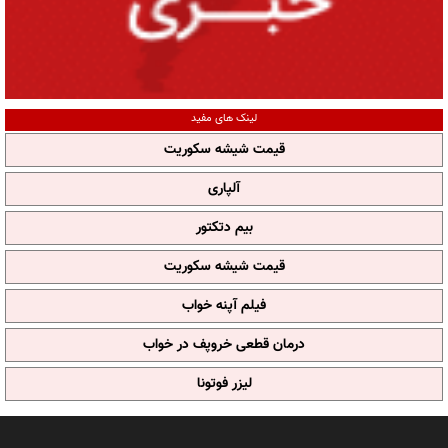
لینک های مفید
قیمت شیشه سکوریت
آلپاری
بیم دتکتور
قیمت شیشه سکوریت
فیلم آپنه خواب
درمان قطعی خروپف در خواب
لیزر فوتونا