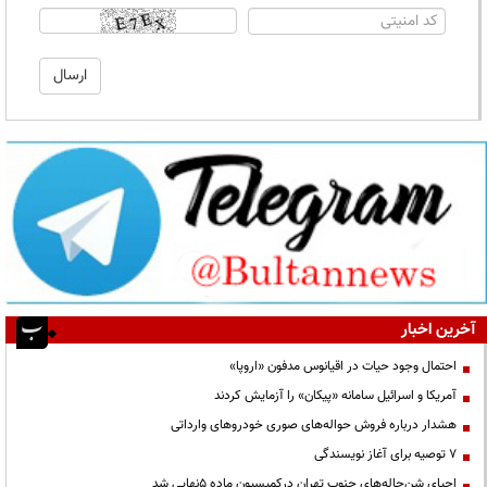
آخرین اخبار
احتمال وجود حیات در اقیانوس مدفون «اروپا»
آمریکا و اسرائیل سامانه «پیکان» را آزمایش کردند
هشدار درباره فروش حواله‌های صوری خودروهای وارداتی
۷ توصیه برای آغاز نویسندگی
احیای شن‌چاله‌های جنوب تهران درکمیسیون ماده ۵نهایی شد