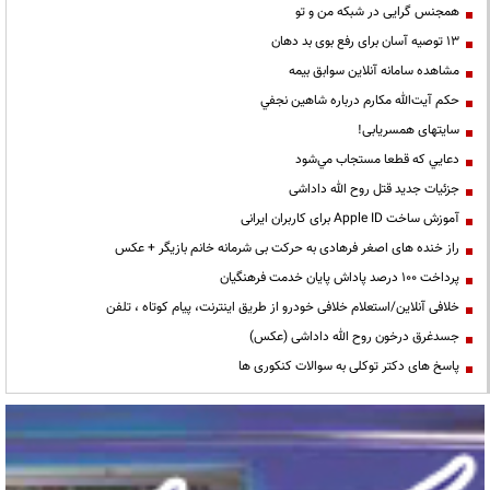
همجنس گرایی در شبکه من و تو
13 توصیه آسان برای رفع بوی بد دهان
مشاهده سامانه آنلاين سوابق بیمه
حكم آيت‌الله مكارم درباره شاهين نجفي
سایتهای همسریابی!
دعايي كه قطعا مستجاب مي‌شود
جزئیات جدید قتل روح الله داداشی
آموزش ساخت Apple ID برای کاربران ایرانی
راز خنده های اصغر فرهادی به حرکت بی شرمانه خانم بازیگر + عکس
پرداخت ۱۰۰ درصد پاداش پایان خدمت فرهنگیان
خلافی آنلاین/استعلام خلافی خودرو از طریق اینترنت، پیام کوتاه ، تلفن
جسدغرق درخون روح الله داداشی (عکس)
پاسخ های دکتر توکلی به سوالات کنکوری ها