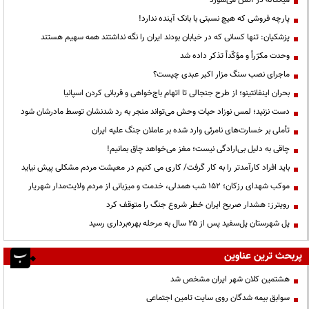
پارچه فروشی که هیچ نسبتی با بانک آینده ندارد!
پزشکیان: تنها کسانی که در خیابان بودند ایران را نگه نداشتند همه سهیم هستند
وحدت مکرّراً و مؤکّداً تذکر داده شد
ماجرای نصب سنگ مزار اکبر عبدی چیست؟
بحران اینفانتینو؛ از طرح جنجالی تا اتهام باج‌خواهی و قربانی کردن اسپانیا
دست نزنید؛ لمس نوزاد حیات وحش می‌تواند منجر به رد شدنشان توسط مادرشان شود
تأملی بر خسارت‌های نامرئی وارد شده بر عاملان جنگ علیه ایران
چاقی به دلیل بی‌ارادگی نیست؛ مغز می‌خواهد چاق بمانیم!
باید افراد کارآمدتر را به کار گرفت/ کاری می کنیم در معیشت مردم مشکلی پیش نیاید
موکب شهدای رزکان؛ ۱۵۲ شب همدلی، خدمت و میزبانی از مردم ولایت‌مدار شهریار
رویترز: هشدار صریح ایران خطر شروع جنگ را متوقف کرد
پل شهرستان پل‌سفید پس از ۲۵ سال به مرحله بهره‌برداری رسید
پربحث ترین عناوین
هشتمین کلان شهر ایران مشخص شد
سوابق بیمه شدگان روی سایت تامین اجتماعی