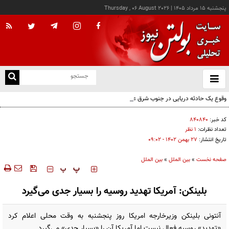
پنجشنبه ۱۵ مرداد ۱۴۰۵
|
Thursday , 06 August 2026
از
و
ته
وقوع یک حادثه دریایی در جنوب شرق عدن
ن
نو
کد خبر:
۸۴۰۸۴۰
تعداد نظرات:
۱ نظر
تاریخ انتشار:
۲۷ بهمن ۱۴۰۲ - ۰۹:۰۲
صفحه نخست
»
بین الملل
»
بین الملل
‍‍‍ پ
پ
بلینکن: آمریکا تهدید روسیه را بسیار جدی می‌گیرد
آنتونی بلینکن وزیرخارجه امریکا روز پنجشنبه به وقت محلی اعلام کرد
«تهدید» روسیه فعال نیست اما آمریکا آن را «بسیار جدی» می‌گیرد.