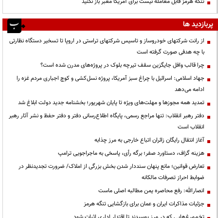
تنگه هرمز قابل معامله نیست برای آمریکا معبر باز نکنید
پربازدید ها
از رانت‌ شرکتهای خودروساز و تاسیس شرکتهای تراستی در اروپا تا تسخیر دستگاه نظارتی
با چه هدفی صورت گرفته است
چرا قالب وافل جایگزین سقف تیرچه بلوک در پروژه‌های مدرن شده است؟
جهاد اسلامی: اسرائیل با چراغ سبز آمریکا، پروژه نسل‌کشی و کوچ اجباری مردم غزه را
ادامه می‌دهد
تمدید همه مجوزها و مهلت‌های ویژه تا پایان شهریور؛ بخشنامه جدید دولت ابلاغ شد
دفتر رهبر انقلاب: تنها مراجع رسمی، پایگاه اطلاع‌رسانی دفتر و دفتر حفظ و نشر آثار رهبر
انقلاب است
آغاز انتقال رایگان زائران اتباع خارجی به مرز چذابه
هزینه گزاف، دستاورد صفر؛ برگه رأی، پاسخی به ماجراجویی ترامپ
تعارض قوانین؛ مانع پنهان سنددار شدن بخش بزرگی از املاک/ ضرورت تجدیدنظر در
ضوابط احراز تصرفات مالکانه
انصارالله: رفع محاصره یمن مطالبه اصلی ماست
جزئیات مذاکرات ایران و عمان برای بازگشایی تنگه هرمز
تخم‌مرغ‌هایی که در مرز پوسیدند تا اقتدار اداری اثبات شود