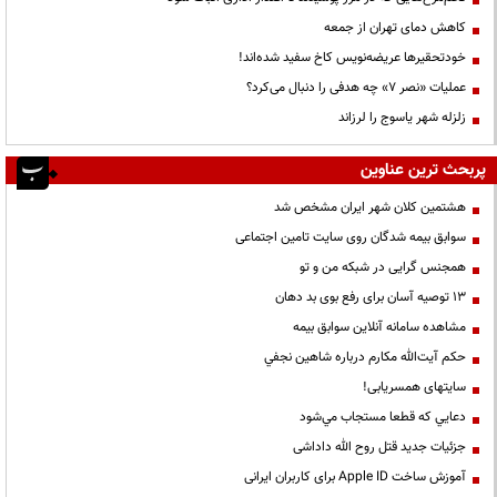
کاهش دمای تهران از جمعه
خودتحقیرها عریضه‌نویس کاخ سفید شده‌اند!
عملیات «نصر ۷» چه هدفی را دنبال می‌کرد؟
زلزله شهر یاسوج را لرزاند
پربحث ترین عناوین
هشتمین کلان شهر ایران مشخص شد
سوابق بیمه شدگان روی سایت تامین اجتماعی
همجنس گرایی در شبکه من و تو
13 توصیه آسان برای رفع بوی بد دهان
مشاهده سامانه آنلاين سوابق بیمه
حكم آيت‌الله مكارم درباره شاهين نجفي
سایتهای همسریابی!
دعايي كه قطعا مستجاب مي‌شود
جزئیات جدید قتل روح الله داداشی
آموزش ساخت Apple ID برای کاربران ایرانی