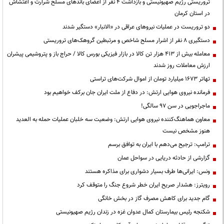
تروریستی رژیم صهیونیستی و بازداشت ۴ نفر از اعضای باندهای مسلح شرارت و اغتشاش
در استان کرمان
دو تروریست در عملیات نیروهای عراقی در «الانبار» دستگیر شدند
دستگیری ۸ نفر از اشرار مسلح شاخص و مرتبطین گروهک‌های تروریستی
معامله بیش از ۴۱۳ هزار تن کالا در بازار فیزیکی بورس کالا / حراج باز و پتروشیمی پیشران
ارزش معاملات روز شدند
تهاتر ۱۶۷۳ میلیارد تومان از اموال شرکت‌های تراستی
فرمانده نیروی هوایی ارتش: در دفاع از ملت ایران جان برکف خواهیم بود
ماجراجویی در سن ۹۷ سالگی!
معاون هماهنگ‌کننده نیروی هوایی ارتش: وضعیت سه خلبان عملیات حمله به العدید
هنوز مشخص نیست
ترامپ: ترجیح می‌دهم با ایران به توافق برسم
گزارشی از حادثه دریایی در سواحل عمان
ونس: ایرانی‌ها طرف بسیار دشواری برای مذاکره هستند
رویترز: هشدار صریح ایران خطر شروع جنگ را متوقف کرد
گام جدید برای کاهش مصرف گاز در بخش خانگی
شکنجه رئیس بیمارستان کمال عدوان غزه در زندان رژیم صهیونیستی