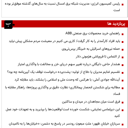
رئیس کمیسیون انرژی: مدیریت شبکه برق امسال نسبت به سال‌های گذشته موفق‌تر بوده
است
پربازدید ها
راهنمای خرید محصولات برق صنعتی ABB
باید افراد کارآمدتر را به کار گرفت/ کاری می کنیم در معیشت مردم مشکلی پیش نیاید
حمله نیروهای اسرائیلی به خبرنگار پرس‌تی‌وی
از التماس تا فروپاشی هژمونی دلار
هشدار حاجی دلیگانی درباره تغییر سهم دریای خزر و مخالفت با واگذاری امتیاز
تقسیم غنایم مدیران یا دفاع از تولید؛ پشت‌پرده درخواست توقف یک آیین‌نامه چه بود؟
آیت‌الله جوادی آملی: با هرکس که وحدت ملی و اسلامی را بشکند، باید مقابله کرد
مطالبه برای شکستن انحصار پیمانکاری؛ نظارت دقیق بر واگذاری پروژه‌ها، راهکار مقابله با
فساد
فرق است میان مجاهدان در میدان و ساکتین
این دیپلماسی نمایشی، شکست خورده است/واقعیت‌ها را بپذیرید و به تعهدات خود عمل
کنید
سربازانِ خیابانِ ظهور؛ ملتِ مبعوثِ رودسر در پاسخ به دشمن: «خیابان‌ها را به ناامیدان