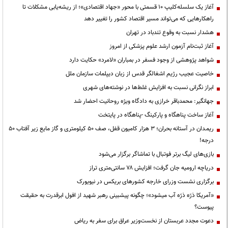
آغاز یک سلسله‌کلیپ ۱۰ قسمتی با محور «جهاد اقتصادی»؛ از ریشه‌یابی مشکلات تا
راهکارهایی که می‌تواند مسیر اقتصاد کشور را تغییر دهد
هشدار نسبت به وقوع تندباد در تهران
آغاز ثبت‌نام آزمون ارشد علوم پزشکی از امروز
شواهد پژوهشی از وجود فسفر در بمباران «لامرد» حکایت دارد
خاصیت عجیب رژیم اشغالگر قدس از زبان دیپلمات سازمان ملل
ابراز نگرانی نسبت به افزایش غلط‌ها در نوشته‌های شهری
جهانگیر: محمدباقر خرازی به دادگاه ویژه روحانیت احضار شد
آغاز ساخت پناهگاه و پارکینگ -پناهگاه در پایتخت
ریمـدان در آستانه بحران؛ ۳ هزار کامیون قفل، صف ۵۰ کیلومتری و گاز مایع زیر آفتاب ۵۰
درجه!
بازی‌های لیگ برتر فوتبال با تماشاگر برگزار می‌شود
دریاچه ارومیه جان گرفت؛ افزایش ۷۸ سانتی‌متری تراز
برگزاری نشست وزرای خارجه کشورهای بریکس در نیویورک
«آمریکا ذرّه ذرّه آب میشود»؛ چگونه پیشبینی رهبر شهید از افول ابرقدرت به حقیقت
پیوست؟
دعوت مجدد عربستان از نخست‌وزیر عراق برای سفر به ریاض