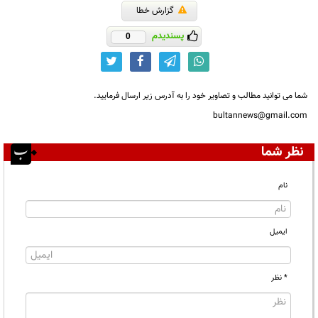
گزارش خطا
پسندیدم
0
شما می توانید مطالب و تصاویر خود را به آدرس زیر ارسال فرمایید.
bultannews@gmail.com
نظر شما
نام
ایمیل
* نظر