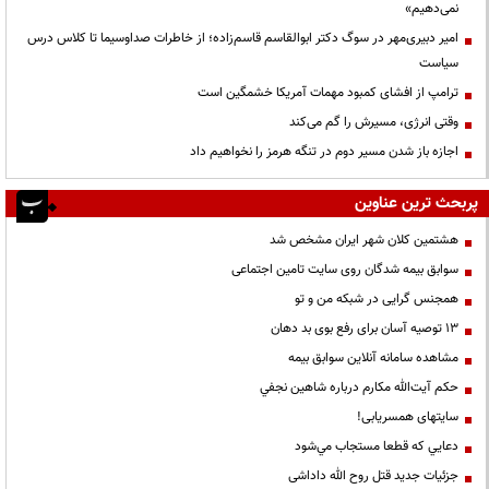
نمی‌دهیم»
امیر دبیری‌مهر در سوگ دکتر ابوالقاسم قاسم‌زاده؛ از خاطرات صداوسیما تا کلاس درس
سیاست
ترامپ از افشای کمبود مهمات آمریکا خشمگین است
وقتی انرژی، مسیرش را گم می‌کند
اجازه باز شدن مسیر دوم در تنگه هرمز را نخواهیم داد
پربحث ترین عناوین
هشتمین کلان شهر ایران مشخص شد
سوابق بیمه شدگان روی سایت تامین اجتماعی
همجنس گرایی در شبکه من و تو
13 توصیه آسان برای رفع بوی بد دهان
مشاهده سامانه آنلاين سوابق بیمه
حكم آيت‌الله مكارم درباره شاهين نجفي
سایتهای همسریابی!
دعايي كه قطعا مستجاب مي‌شود
جزئیات جدید قتل روح الله داداشی