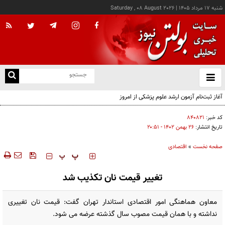
شنبه ۱۷ مرداد ۱۴۰۵
|
Saturday , 08 August 2026
از
و
ته
آغاز ثبت‌نام آزمون ارشد علوم پزشکی از امروز
ن
نو
کد خبر:
۸۴۰۸۲۱
تاریخ انتشار:
۲۶ بهمن ۱۴۰۲ - ۲۰:۵۱
صفحه نخست
»
اقتصادی
‍‍‍ پ
پ
تغییر قیمت نان تکذیب شد
معاون هماهنگی امور اقتصادی استاندار تهران گفت: قیمت نان تغییری
نداشته و با همان قیمت مصوب سال گذشته عرضه می شود.