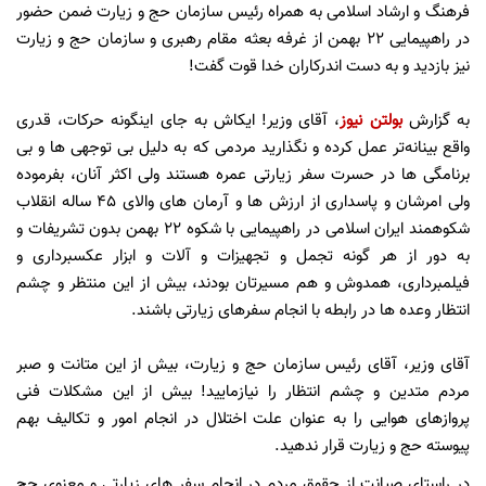
فرهنگ و ارشاد اسلامی به همراه رئیس سازمان حج و زیارت ضمن حضور
در راهپیمایی 22 بهمن از غرفه بعثه مقام رهبری و سازمان حج و زیارت
نیز بازدید و به دست اندرکاران خدا قوت گفت!
به گزارش
بولتن نیوز
، آقای وزیر! ایکاش به جای اینگونه حرکات، قدری
واقع بینانه‌تر عمل کرده و نگذارید مردمی که به دلیل بی توجهی ها و بی
برنامگی ها در حسرت سفر زیارتی عمره هستند ولی اکثر آنان، بفرموده
ولی امرشان و پاسداری از ارزش ها و آرمان های والای 45 ساله انقلاب
شکوهمند ایران اسلامی در راهپیمایی با شکوه ۲۲ بهمن بدون تشریفات و
به دور از هر گونه تجمل و تجهیزات و آلات و ابزار عکسبرداری و
فیلمبرداری، همدوش و هم مسیرتان بودند، بیش از این منتظر و چشم
انتظار وعده ها در رابطه با انجام سفرهای زیارتی باشند.
آقای وزیر، آقای رئیس سازمان حج و زیارت، بیش از این متانت و صبر
مردم متدین و چشم انتظار را نیازمایید! بیش از این مشکلات فنی
پروازهای هوایی را به عنوان علت اختلال در انجام امور و تکالیف بهم
پیوسته حج و زیارت قرار ندهید.
در راستای صیانت از حقوق مردم در انجام سفر های زیارتی و معنوی حج