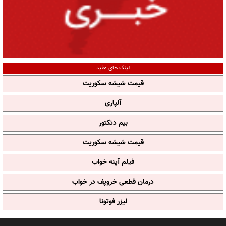
لینک های مفید
قیمت شیشه سکوریت
آلپاری
بیم دتکتور
قیمت شیشه سکوریت
فیلم آپنه خواب
درمان قطعی خروپف در خواب
لیزر فوتونا