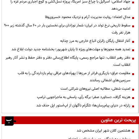
جهاد اسلامی: اسرائیل با چراغ سبز آمریکا، پروژه نسل‌کشی و کوچ اجباری مردم غزه را
ادامه می‌دهد
مدالِ اعتماد؛ روایت مدیریت آرام و نزدیک محمود خسروی‌وفا
سقوط تاریخی نرخ تولد در ایران؛ شمار نوزادان برای نخستین بار در ۶۰ سال گذشته زیر ۹۰۰
هزار نفر رفت
آغاز انتقال رایگان زائران اتباع خارجی به مرز چذابه
تمدید همه مجوزها و مهلت‌های ویژه تا پایان شهریور؛ بخشنامه جدید دولت ابلاغ شد
دفتر رهبر انقلاب: تنها مراجع رسمی، پایگاه اطلاع‌رسانی دفتر و دفتر حفظ و نشر آثار رهبر
انقلاب است
مقاومت عراق؛ بازیگری فراتر از مرزها | پهپادهای عراقی پیام بازدارندگی را به قلب
سرزمین‌های اشغالی رساندند
‌امنیت شغلی، مطالبه اصلی نیروهای شرکتی است
هزینه گزاف، دستاورد صفر؛ برگه رأی، پاسخی به ماجراجویی ترامپ
زلزله در دنیای پیام‌رسان‌ها؛ تلگرام ناگهان از اپ‌استور اپل حذف شد
پربحث ترین عناوین
هشتمین کلان شهر ایران مشخص شد