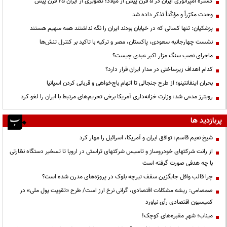
گستره امپراتوری ایران در ۵ قرن پیش از میلاد؛ تصویری از ایران ۲۵ قرن پیش
وحدت مکرّراً و مؤکّداً تذکر داده شد
پزشکیان: تنها کسانی که در خیابان بودند ایران را نگه نداشتند همه سهیم هستند
نشست چهارجانبه سعودی، پاکستان، مصر و ترکیه با تاکید بر کنترل تنش‌ها
ماجرای نصب سنگ مزار اکبر عبدی چیست؟
کدام اهداف زیرساختی در مدار ایران قرار دارد؟
بحران اینفانتینو؛ از طرح جنجالی تا اتهام باج‌خواهی و قربانی کردن اسپانیا
رویترز مدعی شد: وزارت خزانه‌داری آمریکا برخی تحریم‌های مرتبط با ایران را لغو کرد
پربازدید ها
شیخ نعیم قاسم: توافق ایران و آمریکا، اسرائیل را مهار کرد
از رانت‌ شرکتهای خودروساز و تاسیس شرکتهای تراستی در اروپا تا تسخیر دستگاه نظارتی
با چه هدفی صورت گرفته است
چرا قالب وافل جایگزین سقف تیرچه بلوک در پروژه‌های مدرن شده است؟
صمصامی: ریشه مشکلات اقتصادی، گرانی نرخ ارز است/ طرح «تقویت پول ملی» در
کمیسیون اقتصادی رأی نیاورد
میناب؛ شهرِ مقبره‌های کوچک!