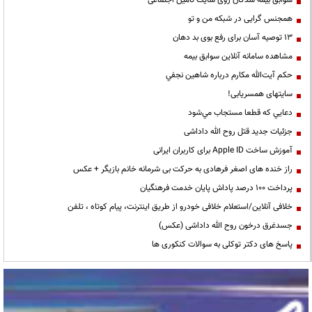
سوابق بیمه شدگان روی سایت تامین اجتماعی
همجنس گرایی در شبکه من و تو
13 توصیه آسان برای رفع بوی بد دهان
مشاهده سامانه آنلاين سوابق بیمه
حكم آيت‌الله مكارم درباره شاهين نجفي
سایتهای همسریابی!
دعايي كه قطعا مستجاب مي‌شود
جزئیات جدید قتل روح الله داداشی
آموزش ساخت Apple ID برای کاربران ایرانی
راز خنده های اصغر فرهادی به حرکت بی شرمانه خانم بازیگر + عکس
پرداخت ۱۰۰ درصد پاداش پایان خدمت فرهنگیان
خلافی آنلاین/استعلام خلافی خودرو از طریق اینترنت، پیام کوتاه ، تلفن
جسدغرق درخون روح الله داداشی (عکس)
پاسخ های دکتر توکلی به سوالات کنکوری ها