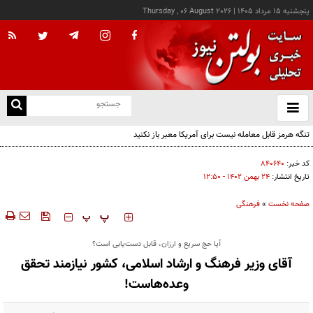
پنجشنبه ۱۵ مرداد ۱۴۰۵
|
Thursday , 06 August 2026
از
و
ته
تنگه هرمز قابل معامله نیست برای آمریکا معبر باز نکنید
ن
نو
کد خبر:
۸۴۰۶۴۰
تاریخ انتشار:
۲۴ بهمن ۱۴۰۲ - ۱۲:۵۰
صفحه نخست
»
فرهنگی
‍‍‍ پ
پ
آیا حج سریع و ارزان، قابل دست‌یابی است؟
آقای وزیر فرهنگ و ارشاد اسلامی، کشور نیازمند تحقق
وعده‌هاست!