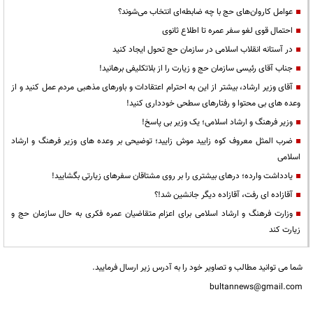
عوامل کاروان‌های حج با چه ضابطه‌ای انتخاب می‌شوند؟
احتمال قوی لغو سفر عمره تا اطلاع ثانوی
در آستانه انقلاب اسلامی در سازمان حج تحول ایجاد کنید
جناب آقای رئیسی سازمان حج و زیارت را از بلاتکلیفی برهانید!
آقای وزیر ارشاد، بیشتر از این به احترام اعتقادات و باورهای مذهبی مردم عمل کنید و از
وعده های بی محتوا و رفتارهای سطحی خودداری کنید!
وزیر فرهنگ و ارشاد اسلامی؛ یک وزیر بی پاسخ!
ضرب المثل معروف کوه زایید موش زایید؛ توضیحی بر وعده های وزیر فرهنگ و ارشاد
اسلامی
یادداشت وارده؛ درهای بیشتری را بر روی مشتاقان سفرهای زیارتی بگشایید!
آقازاده ای رفت، آقازاده دیگر جانشین شد!؟
وزارت فرهنگ و ارشاد اسلامی برای اعزام متقاضیان عمره فکری به حال سازمان حج و
زیارت کند
شما می توانید مطالب و تصاویر خود را به آدرس زیر ارسال فرمایید.
bultannews@gmail.com