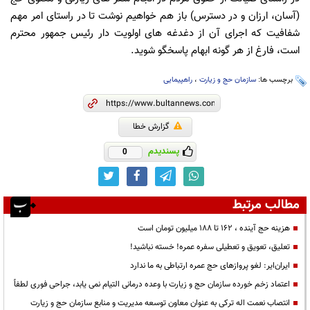
(آسان، ارزان و در دسترس) باز هم خواهیم نوشت تا در راستای امر مهم
شفافیت که اجرای آن از دغدغه های اولویت دار رئیس جمهور محترم
است، فارغ از هر گونه ابهام پاسخگو شوید.
برچسب ها:
سازمان حج و زیارت
،
راهپیمایی
گزارش خطا
پسندیدم
0
مطالب مرتبط
هزینه حج آینده ، ۱۶۲ تا ۱۸۸ میلیون تومان است
تعلیق، تعویق و تعطیلی سفره عمره! خسته نباشید!
ایران‌ایر: لغو پروازهای حج عمره ارتباطی به ما ندارد
اعتماد زخم خورده سازمان حج و زیارت با وعده درمانی التیام نمی یابد، جراحی فوری لطفاً
انتصاب نعمت اله ترکی به عنوان معاون توسعه مدیریت و منابع سازمان حج و زیارت