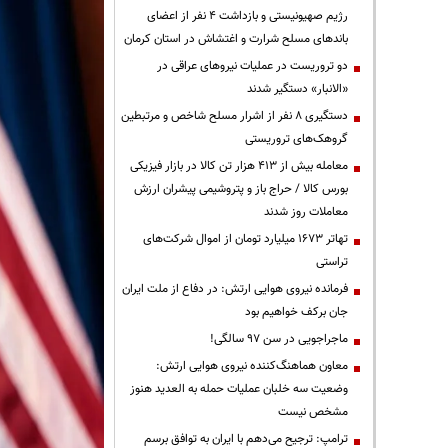
رژیم صهیونیستی و بازداشت ۴ نفر از اعضای
باندهای مسلح شرارت و اغتشاش در استان کرمان
دو تروریست در عملیات نیروهای عراقی در
«الانبار» دستگیر شدند
دستگیری ۸ نفر از اشرار مسلح شاخص و مرتبطین
گروهک‌های تروریستی
معامله بیش از ۴۱۳ هزار تن کالا در بازار فیزیکی
بورس کالا / حراج باز و پتروشیمی پیشران ارزش
معاملات روز شدند
تهاتر ۱۶۷۳ میلیارد تومان از اموال شرکت‌های
تراستی
فرمانده نیروی هوایی ارتش: در دفاع از ملت ایران
جان برکف خواهیم بود
ماجراجویی در سن ۹۷ سالگی!
معاون هماهنگ‌کننده نیروی هوایی ارتش:
وضعیت سه خلبان عملیات حمله به العدید هنوز
مشخص نیست
ترامپ: ترجیح می‌دهم با ایران به توافق برسم