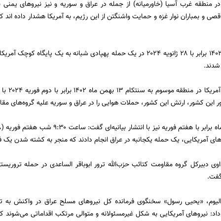
 منطقه غرب آسیا (خاورمیانه) از جمله در عراق و سوریه و نیز نیرو‌های یمنی ب
صی و بمباران نوار غزه و حمایت واشنگتن از این رژیم، به آمریکا هشدار داده اند ک
هشتم بهمن ماه ۱۴۰۲ برابر با ۲۸ ژانویه ۲۰۲۴ در یک حمله پهپادی شبانه به یک 
شدند.
فرماندهی م
 این کشور، ارتش این کشور، حملات هوایی را در عراق و سوریه علیه گروه‌های مقاو
‌های آمریکایی، یک حمله یکجانبه در عراق انجام دادند که منجر به کشته شدن یک فر
وی دبیرکل گروه مقاومت کتائب حزب‌الله ترور ابوباقر الساعدی در حمله تروریست
گفت.
الیوم، «یحیی رسول» سخنگوی فرمانده کل نیرو‌های مسلح عراق در واکنش به ت
اد: نیرو‌های آمریکایی به شکل غیرمسئولانه و متوالی مرتکب اقداماتی می‌شوند 