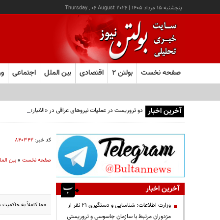
پنجشنبه ۱۵ مرداد ۱۴۰۵
|
Thursday , 06 August 2026
صفحه نخست
بولتن ۲
اقتصادی
بین الملل
اجتماعی
ور
آخرین اخبار
دو تروریست در عملیات نیروهای عراقی در «الانبار» دستگیر شدند
کد خبر:
۸۴۰۳۴۲
صفحه نخست
»
بین المل
آخرین اخبار
«ما کاملاً به حاکمیت 
وزارت اطلاعات: شناسایی و دستگیری ۲۱ نفر از
مزدوران مرتبط با سازمان جاسوسی و تروریستی