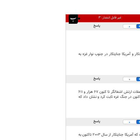
غیر قابل انتشار:
۳
پاسخ
0
یتکار و آمریکا جنایتکار در جنوب نوار غزه به
پاسخ
0
شمار شهدای غزه از ۲۸ هزار نفر گذشت شمار شهدای فلسطینی دست کم ۲۸ هزار و ۶۴ نفر است بر اثر حملات ارتش اشغالگر تا کنون ۶۷ هزار و ۶۱۱
وزات، جنایات وحشیانه، وحشی گری و غیر انسانی اسرائیل جنایتکار از ۱۵ مهرماه تاکنون در جنگ غزه ثابت کرد و نشان داد که
پاسخ
0
جان کربی: به حاکمیت عراق کاملا احترام می‌گذاریم/ و باز هم 100 درصد فقط دروغ است و این در حالی است که آمریکا جنایتکار از سال 2003 تاکنون به