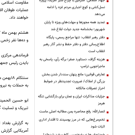
جهاد اسلامی: اسرائیل با چراغ سبز آمریکا، پروژه
مقاومت اسلامی در
نسل‌کشی و کوچ اجباری مردم غزه را ادامه
عملیات طوفان الاق
می‌دهد
خواهند داد.
تمدید همه مجوزها و مهلت‌های ویژه تا پایان
شهریور؛ بخشنامه جدید دولت ابلاغ شد
دفتر رهبر انقلاب: تنها مراجع رسمی، پایگاه
و ده‌ها نفر زخمی 
اطلاع‌رسانی دفتر و دفتر حفظ و نشر آثار رهبر
انقلاب است
هزینه گزاف، دستاورد صفر؛ برگه رأی، پاسخی به
بایدن رئیس جمهور
ماجراجویی ترامپ
تعارض قوانین؛ مانع پنهان سنددار شدن بخش
بزرگی از املاک/ ضرورت تجدیدنظر در ضوابط
به حملات به نیرو
احراز تصرفات مالکانه
جزئیات مذاکرات ایران و عمان برای بازگشایی تنگه
ابو حسین الحمیدا
هرمز
تبریک و تسلیت 
انصارالله: رفع محاصره یمن مطالبه اصلی ماست
تخم‌مرغ‌هایی که در مرز پوسیدند تا اقتدار اداری
به گزارش بغداد 
اثبات شود
آمریکایی گزارش د
خودتحقیرها عریضه‌نویس کاخ سفید شده‌اند!