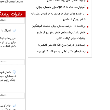
جزئیات جدید قتل روح الله داداشی
nnews@gmail.com
آموزش ساخت Apple ID برای کاربران ایرانی
نظرات بینندگ
راز خنده های اصغر فرهادی به حرکت بی شرمانه
خانم بازیگر + عکس
ناشنا
پرداخت ۱۰۰ درصد پاداش پایان خدمت فرهنگیان
اعتراف بارز
خلافی آنلاین/استعلام خلافی خودرو از طریق
اینترنت، پیام کوتاه ، تلفن
غربی‌ها جنایتکار به سرکردگ
جسدغرق درخون روح الله داداشی (عکس)
خطر افتاده ا
پاسخ های دکتر توکلی به سوالات کنکوری ها
ناشنا
جنگ رژیم کودک
ناشنا
همراه انگلیس جنایتکار بیش از 999 