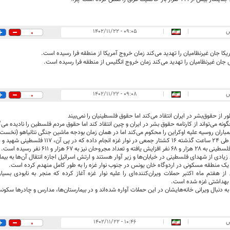
س
|
|
۰۹:۰۵ - ۱۴۰۲/۱۱/۲۲
0
کا جان غیرنظامیان را تهدید می‌کند زمان خروج آمریکا از منطقه فرا رسیده است.
جان غیرنظامیان را تهدید می‌کند زمان خروج انگلیس از منطقه فرا رسیده است.
س
|
|
۰۹:۰۸ - ۱۴۰۲/۱۱/۲۲
0
 از حقوق‌بشر در ایران انتقاد می‌کند اما حقوق فلسطینیان را نمی‌بیند
نه می‌تواند از کارنامه حقوق بشر در ایران و چین انتقاد کند اما حقوق مردم فلسطین را نادیده می‌گ
مباران روسیه علیه اوکراین را محکوم می‌کند اما در همان زمان بودجه ماشین جنگی نتانیاهو (نخست 
هید و ۱۵۲ نفر دیگر مجروح شدند.
عداد مجروحان نیز به ۶۷ هزار و ۶۱۱ نفر رسیده است.
یادی از شهدای فلسطینی در خیابان‌ها و زیر آوار هستند و ارتش اسرائیل اجازه انتقال آن‌ها به بیمار
یک منطقه مسکونی در اردوگاه خان یونس در جنوب نوار غزه را به طور کامل منهدم کرده است.
از هفتم ماه اکتبر حملات ویران‌کننده‌ای را علیه نوار غزه آغاز کرده که منجر به نابودی 
بهداشتی غزه شده است.
به دنبال ویرانی خانه‌هایشان در این حملات آواره شده‌اند و در بیمارستان‌ها، مدارس و چادرها سکونت
س
|
|
۱۰:۴۶ - ۱۴۰۲/۱۱/۲۲
0