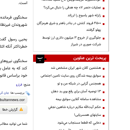
است.
عملیات «نصر ۷» چه هدفی را دنبال می‌کرد؟
زلزله شهر یاسوج را لرزاند
سخنگوی فرمانده 
۴۵۰۰ فروند کشتی در بنادر باهنر و شرق هرمزگان
شهروندان غیرنظام
پهلو گرفتند
جلوگیری از خروج ۳ میلیون دلاری ارز توسط
یحیی رسول گفت: آ
شرکت صوری در شیراز
خطرناکتر آنکه ائت
پربحث ترین عناوین
سخنگوی نیرو‌های
کند که به عامل ب
هشتمین کلان شهر ایران مشخص شد
خود براساس قانون
سوابق بیمه شدگان روی سایت تامین اجتماعی
همجنس گرایی در شبکه من و تو
منبع:
فرارو
13 توصیه آسان برای رفع بوی بد دهان
برچسب ها:
جان کر
مشاهده سامانه آنلاين سوابق بیمه
حكم آيت‌الله مكارم درباره شاهين نجفي
گزارش خطا
سایتهای همسریابی!
دعايي كه قطعا مستجاب مي‌شود
شما می توانید مطالب 