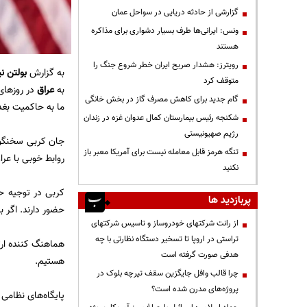
گزارشی از حادثه دریایی در سواحل عمان
ونس: ایرانی‌ها طرف بسیار دشواری برای مذاکره
هستند
رویترز: هشدار صریح ایران خطر شروع جنگ را
به گزارش
بولتن نی
متوقف کرد
به
عراق
در روز‌ها
گام جدید برای کاهش مصرف گاز در بخش خانگی
ما به حاکمیت بغدا
شکنجه رئیس بیمارستان کمال عدوان غزه در زندان
رژیم صهیونیستی
جان کربی سخنگو 
تنگه هرمز قابل معامله نیست برای آمریکا معبر باز
روابط خوبی با عر
نکنید
کربی در توجیه حم
پربازدید ها
حضور دارند. اگر ب
از رانت‌ شرکتهای خودروساز و تاسیس شرکتهای
تراستی در اروپا تا تسخیر دستگاه نظارتی با چه
هماهنگ کننده ارت
هدفی صورت گرفته است
هستیم.
چرا قالب وافل جایگزین سقف تیرچه بلوک در
پروژه‌های مدرن شده است؟