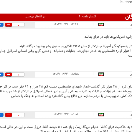
bulta
ان
در انتظار بررسی:
انتشار یافته:
۶
س
|
|
۱۳:۴۶ - ۱۴۰۲/۱۱/۲۱
0
انی: آمریکایی‌ها باید در عراق بمانند
ی آمریکا جنایتکار از سال 1945 تاکنون با حقوق بشر برخورد دوگانه دارند
جان بیش از ۱۰ هزار آواره فلسطینی به خاطر تجاوزات، جنایات وحشیانه، وحشی گری وغیر انسانی اسرائیل جنا
ست
س
|
|
۰۸:۵۸ - ۱۴۰۲/۱۱/۲۲
0
فلسطینی مجروح شده‌اند. تجا
 کش صهیونیستی با مردم مظلوم، بی دفاع و بی گناه غزه بوده است و نه جنگ با حماس
س
|
|
۰۹:۰۱ - ۱۴۰۲/۱۱/۲۲
0
هزار بار حاکمیت عراق را نقض کرده است چرا؟