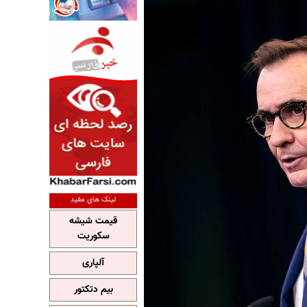
لینک های مفید
قیمت شیشه
سکوریت
آلپاری
بیم دتکتور