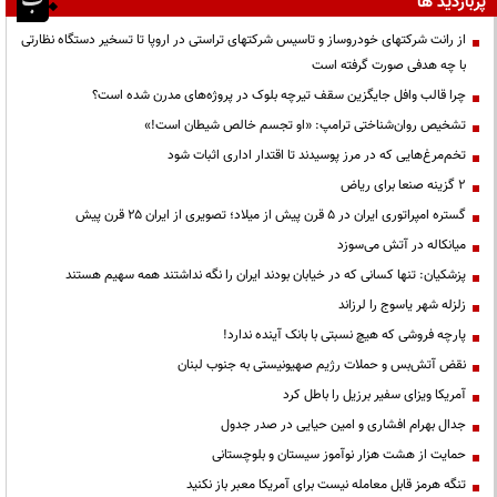
پربازدید ها
از رانت‌ شرکتهای خودروساز و تاسیس شرکتهای تراستی در اروپا تا تسخیر دستگاه نظارتی
با چه هدفی صورت گرفته است
چرا قالب وافل جایگزین سقف تیرچه بلوک در پروژه‌های مدرن شده است؟
تشخیص روان‌شناختی ترامپ: «او تجسم خالص شیطان است!»
تخم‌مرغ‌هایی که در مرز پوسیدند تا اقتدار اداری اثبات شود
۲ گزینه صنعا برای ریاض
گستره امپراتوری ایران در ۵ قرن پیش از میلاد؛ تصویری از ایران ۲۵ قرن پیش
میانکاله در آتش می‌سوزد
پزشکیان: تنها کسانی که در خیابان بودند ایران را نگه نداشتند همه سهیم هستند
زلزله شهر یاسوج را لرزاند
پارچه فروشی که هیچ نسبتی با بانک آینده ندارد!
نقض آتش‌بس و حملات رژیم صهیونیستی به جنوب لبنان
آمریکا ویزای سفیر برزیل را باطل کرد
جدال بهرام افشاری و امین حیایی در صدر جدول
حمایت از هشت هزار نوآموز سیستان و بلوچستانی
تنگه هرمز قابل معامله نیست برای آمریکا معبر باز نکنید