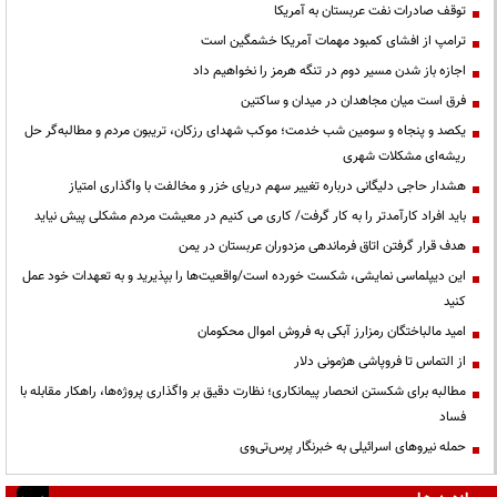
توقف صادرات نفت عربستان به آمریکا
ترامپ از افشای کمبود مهمات آمریکا خشمگین است
اجازه باز شدن مسیر دوم در تنگه هرمز را نخواهیم داد
فرق است میان مجاهدان در میدان و ساکتین
یکصد و پنجاه و سومین شب خدمت؛ موکب شهدای رزکان، تریبون مردم و مطالبه‌گر حل
ریشه‌ای مشکلات شهری
هشدار حاجی دلیگانی درباره تغییر سهم دریای خزر و مخالفت با واگذاری امتیاز
باید افراد کارآمدتر را به کار گرفت/ کاری می کنیم در معیشت مردم مشکلی پیش نیاید
هدف قرار گرفتن اتاق‌ فرماندهی مزدوران عربستان در یمن
این دیپلماسی نمایشی، شکست خورده است/واقعیت‌ها را بپذیرید و به تعهدات خود عمل
کنید
امید مالباختگان رمزارز آبکی به فروش اموال محکومان
از التماس تا فروپاشی هژمونی دلار
مطالبه برای شکستن انحصار پیمانکاری؛ نظارت دقیق بر واگذاری پروژه‌ها، راهکار مقابله با
فساد
حمله نیروهای اسرائیلی به خبرنگار پرس‌تی‌وی