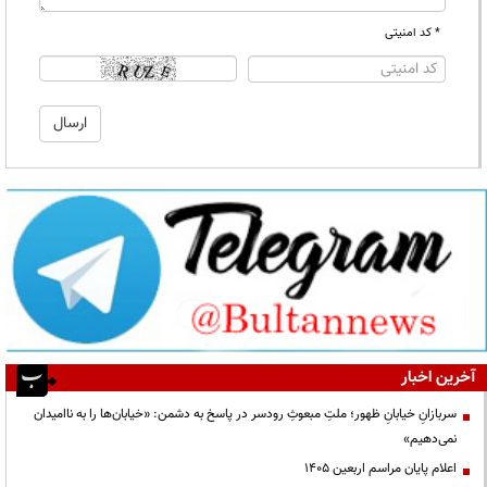
* کد امنیتی
آخرین اخبار
سربازانِ خیابانِ ظهور؛ ملتِ مبعوثِ رودسر در پاسخ به دشمن: «خیابان‌ها را به ناامیدان
نمی‌دهیم»
اعلام پایان مراسم اربعین ۱۴۰۵