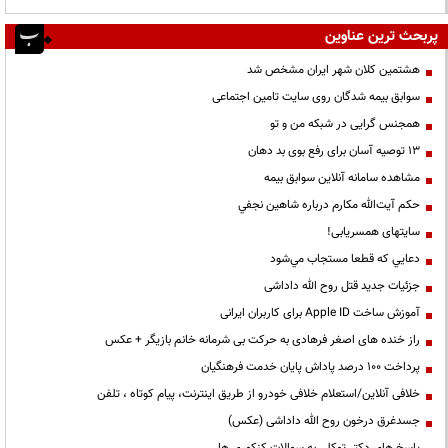
پربحث ترین عناوین
هشتمین کلان شهر ایران مشخص شد
سوابق بیمه شدگان روی سایت تامین اجتماعی
همجنس گرایی در شبکه من و تو
13 توصیه آسان برای رفع بوی بد دهان
مشاهده سامانه آنلاين سوابق بیمه
حكم آيت‌الله مكارم درباره شاهين نجفي
سایتهای همسریابی!
دعايي كه قطعا مستجاب مي‌شود
جزئیات جدید قتل روح الله داداشی
آموزش ساخت Apple ID برای کاربران ایرانی
راز خنده های اصغر فرهادی به حرکت بی شرمانه خانم بازیگر + عکس
پرداخت ۱۰۰ درصد پاداش پایان خدمت فرهنگیان
خلافی آنلاین/استعلام خلافی خودرو از طریق اینترنت، پیام کوتاه ، تلفن
جسدغرق درخون روح الله داداشی (عکس)
پاسخ های دکتر توکلی به سوالات کنکوری ها