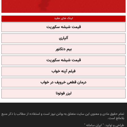
لینک های مفید
قیمت شیشه سکوریت
آلپاری
بیم دتکتور
قیمت شیشه سکوریت
فیلم آپنه خواب
درمان قطعی خروپف در خواب
لیزر فوتونا
تمام حقوق مادی و معنوی این سایت متعلق به بولتن نیوز است و استفاده از مطالب با ذکر منبع
بلامانع است.
طراحی و تولید: "
ایران سامانه
"