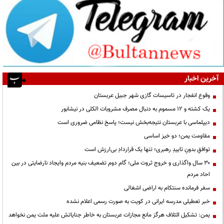
آخرین اخبار
وقوع انفجار در تاسیسات گازی شهر جبیل عربستان
یک کشته و ۱۲ مسموم به دنبال مصرف مشروبات الکلی در نیشابور
دیپلماسی با عربستان نتیجه‌بخش نیست؛ پاسخ نظامی ضروری است
مقاومت یمن؛ دو خیز اساسی
توافقِ بدونِ تاییدِ رهبری؛ تنها یک قراردادِ بی‌ارزش است
۳۰ سال واگذاری و خروج ثروت ملی؛ گام دوم تضعیف بنیه مردم وایجاد نارضایتی در بین
احاد مردم
سفر فرمانده سنتکام به اراضی اشغالی
خبر تعطیلی مدرسه ایرانی در کویت به صورت رسمی اعلام نشده
یمن: تشکیل ائتلاف هرگز مانع مجازات عربستان به خاطر جنایاتش علیه ملت یمن نخواهد