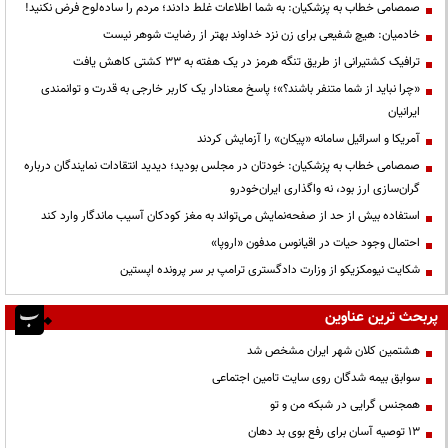
صمصامی خطاب به پزشکیان: به شما اطلاعات غلط دادند؛ مردم را ساده‌لوح فرض نکنید!
خادمیان: هیچ شفیعی برای زن نزد خداوند بهتر از رضایت شوهر نیست
ترافیک کشتیرانی از طریق تنگه هرمز در یک هفته به ۳۳ کشتی کاهش یافت
«چرا نباید از شما متنفر باشند؟»؛ پاسخ معنادار یک کاربر خارجی به قدرت و توانمندی
ایرانیان
آمریکا و اسرائیل سامانه «پیکان» را آزمایش کردند
صمصامی خطاب به پزشکیان: خودتان در مجلس بودید؛ دیدید انتقادات نمایندگان درباره
گران‌سازی ارز بود، نه واگذاری ایران‌خودرو
استفاده بیش از حد از صفحه‌نمایش می‌تواند به مغز کودکان آسیب ماندگار وارد کند
احتمال وجود حیات در اقیانوس مدفون «اروپا»
شکایت نیومکزیکو از وزارت دادگستری ترامپ بر سر پرونده اپستین
پربحث ترین عناوین
هشتمین کلان شهر ایران مشخص شد
سوابق بیمه شدگان روی سایت تامین اجتماعی
همجنس گرایی در شبکه من و تو
13 توصیه آسان برای رفع بوی بد دهان