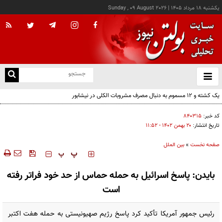
يکشنبه ۱۸ مرداد ۱۴۰۵
|
Sunday , 09 August 2026
از
و
ته
ن
نو
کد خبر:
۸۴۰۳۱۵
تاریخ انتشار:
۲۰ بهمن ۱۴۰۲ - ۱۱:۵۲
صفحه نخست
»
بین الملل
‍‍‍ پ
پ
بایدن: پاسخ اسرائیل به حمله حماس از حد خود فراتر رفته
است
رئیس جمهور آمریکا تأکید کرد پاسخ رژیم صهیونیستی به حمله هفت اکتبر