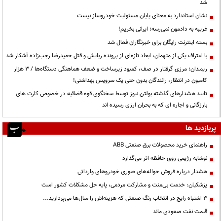
شد
نشان استاندارد به معنای پایان مسئولیت خودروساز نیست
غریبه به دادمون نمی‌رسه؛ ایرانی بخریم!
بسته اینترنت رایگان برای خبرنگاران فعال شد
با اعتراف یکی از متهمان، ابعاد تازه‌ای از پرونده ربایش و قتل حمیدرضا رجب‌زاده آشکار شد
ریمـدان؛ مرزی گرفتار در صف، کمبود زیرساخت و ضعف هماهنگی دستگاه‌ها / ۳ هزار
کامیون در انتظار، رانندگان بدون حتی یک سرویس بهداشتی!
تایید هشدارهای گذشته بولتن نیوز توسط سخنگوی قوه قضائیه در خصوص کارت های
بارزگانی و اجاره ای که به بحران ارزی رسیده اند
پربازدید ها
راهنمای خرید محصولات برق صنعتی ABB
نوشابه رژیمی روی حافظه اثر می‌گذارد
هشدار درباره فروش حواله‌های صوری خودروهای وارداتی
پزشکیان: خدمت بی‌منت و مشارکت مردمی، پایه حل مشکلات کشور است
3 اشتباه رایج در انتخاب رنگ صنعتی که هزینه‌اش را سال‌ها می‌پردازید...
قیمت نفت صعودی ماند