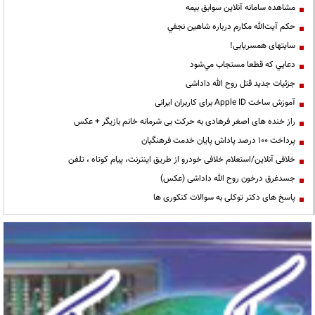
مشاهده سامانه آنلاين سوابق بیمه
حكم آيت‌الله مكارم درباره شاهين نجفي
سایتهای همسریابی!
دعايي كه قطعا مستجاب مي‌شود
جزئیات جدید قتل روح الله داداشی
آموزش ساخت Apple ID برای کاربران ایرانی
راز خنده های اصغر فرهادی به حرکت بی شرمانه خانم بازیگر + عکس
پرداخت ۱۰۰ درصد پاداش پایان خدمت فرهنگیان
خلافی آنلاین/استعلام خلافی خودرو از طریق اینترنت، پیام کوتاه ، تلفن
جسدغرق درخون روح الله داداشی (عکس)
پاسخ های دکتر توکلی به سوالات کنکوری ها