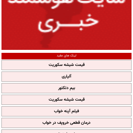
لینک های مفید
قیمت شیشه سکوریت
آلپاری
بیم دتکتور
قیمت شیشه سکوریت
فیلم آپنه خواب
درمان قطعی خروپف در خواب