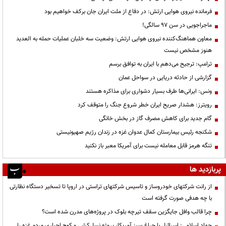
فرمانده نیروی هوایی ارتش: در دفاع از ملت ایران جان برکف خواهیم بود
ماجراجویی در سن ۹۷ سالگی!
معاون هماهنگ‌کننده نیروی هوایی ارتش: وضعیت سه خلبان عملیات حمله به العدید
هنوز مشخص نیست
ترامپ: ترجیح می‌دهم با ایران به توافق برسم
گزارشی از حادثه دریایی در سواحل عمان
ونس: ایرانی‌ها طرف بسیار دشواری برای مذاکره هستند
رویترز: هشدار صریح ایران خطر شروع جنگ را متوقف کرد
گام جدید برای کاهش مصرف گاز در بخش خانگی
شکنجه رئیس بیمارستان کمال عدوان غزه در زندان رژیم صهیونیستی
تنگه هرمز قابل معامله نیست برای آمریکا معبر باز نکنید
پربازدید ها
از رانت‌ شرکتهای خودروساز و تاسیس شرکتهای تراستی در اروپا تا تسخیر دستگاه نظارتی
با چه هدفی صورت گرفته است
چرا قالب وافل جایگزین سقف تیرچه بلوک در پروژه‌های مدرن شده است؟
جهاد اسلامی: اسرائیل با چراغ سبز آمریکا، پروژه نسل‌کشی و کوچ اجباری مردم غزه را