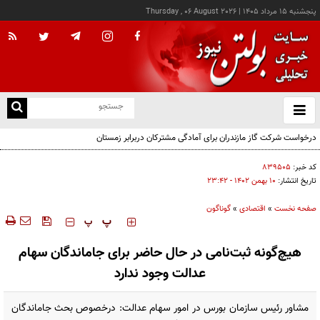
پنجشنبه ۱۵ مرداد ۱۴۰۵
|
Thursday , 06 August 2026
از
و
ته
درخواست شرکت گاز مازندران برای آمادگی مشترکان دربرابر زمستان
ن
نو
کد خبر:
۸۳۹۵۰۵
تاریخ انتشار:
۱۰ بهمن ۱۴۰۲ - ۲۳:۴۲
صفحه نخست
»
اقتصادی
»
گوناگون
‍‍‍ پ
پ
هیچ‌گونه ثبت‌نامی در حال حاضر برای جاماندگان سهام
عدالت وجود ندارد
مشاور رئیس سازمان بورس در امور سهام عدالت: درخصوص بحث جاماندگان