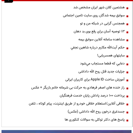
هشتمین کلان شهر ایران مشخص شد
سوابق بیمه شدگان روی سایت تامین اجتماعی
همجنس گرایی در شبکه من و تو
13 توصیه آسان برای رفع بوی بد دهان
مشاهده سامانه آنلاين سوابق بیمه
حكم آيت‌الله مكارم درباره شاهين نجفي
سایتهای همسریابی!
دعايي كه قطعا مستجاب مي‌شود
جزئیات جدید قتل روح الله داداشی
آموزش ساخت Apple ID برای کاربران ایرانی
راز خنده های اصغر فرهادی به حرکت بی شرمانه خانم بازیگر + عکس
پرداخت ۱۰۰ درصد پاداش پایان خدمت فرهنگیان
خلافی آنلاین/استعلام خلافی خودرو از طریق اینترنت، پیام کوتاه ، تلفن
جسدغرق درخون روح الله داداشی (عکس)
پاسخ های دکتر توکلی به سوالات کنکوری ها