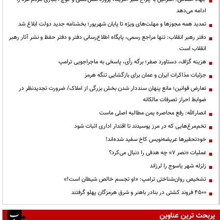
ادامه می‌دهد
تمدید همه مجوزها و مهلت‌های ویژه تا پایان شهریور؛ بخشنامه جدید دولت ابلاغ شد
دفتر رهبر انقلاب: تنها مراجع رسمی، پایگاه اطلاع‌رسانی دفتر و دفتر حفظ و نشر آثار رهبر
انقلاب است
هزینه گزاف، دستاورد صفر؛ برگه رأی، پاسخی به ماجراجویی ترامپ
جزئیات مذاکرات ایران و عمان برای بازگشایی تنگه هرمز
تعارض قوانین؛ مانع پنهان سنددار شدن بخش بزرگی از املاک/ ضرورت تجدیدنظر در
ضوابط احراز تصرفات مالکانه
انصارالله: رفع محاصره یمن مطالبه اصلی ماست
تخم‌مرغ‌هایی که در مرز پوسیدند تا اقتدار اداری اثبات شود
خودتحقیرها عریضه‌نویس کاخ سفید شده‌اند!
عملیات «نصر ۷» چه هدفی را دنبال می‌کرد؟
زلزله شهر یاسوج را لرزاند
تشخیص روان‌شناختی ترامپ: «او تجسم خالص شیطان است!»
۴۵۰۰ فروند کشتی در بنادر باهنر و شرق هرمزگان پهلو گرفتند
پربحث ترین عناوین