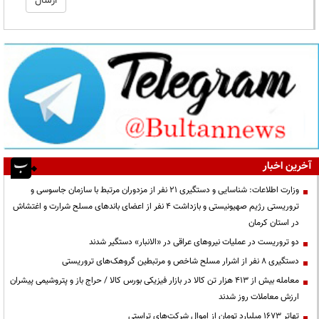
آخرین اخبار
وزارت اطلاعات: شناسایی و دستگیری ۲۱ نفر از مزدوران مرتبط با سازمان جاسوسی و
تروریستی رژیم صهیونیستی و بازداشت ۴ نفر از اعضای باندهای مسلح شرارت و اغتشاش
در استان کرمان
دو تروریست در عملیات نیروهای عراقی در «الانبار» دستگیر شدند
دستگیری ۸ نفر از اشرار مسلح شاخص و مرتبطین گروهک‌های تروریستی
معامله بیش از ۴۱۳ هزار تن کالا در بازار فیزیکی بورس کالا / حراج باز و پتروشیمی پیشران
ارزش معاملات روز شدند
تهاتر ۱۶۷۳ میلیارد تومان از اموال شرکت‌های تراستی