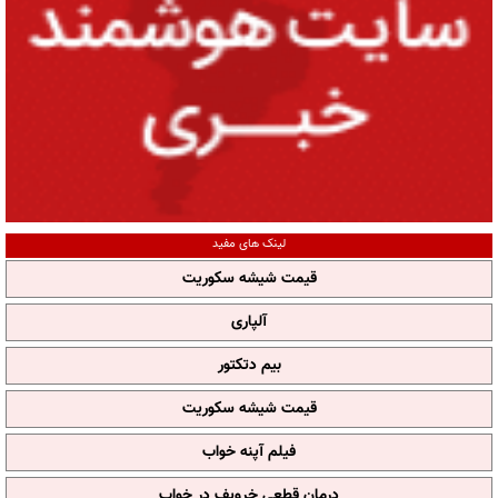
لینک های مفید
قیمت شیشه سکوریت
آلپاری
بیم دتکتور
قیمت شیشه سکوریت
فیلم آپنه خواب
درمان قطعی خروپف در خواب