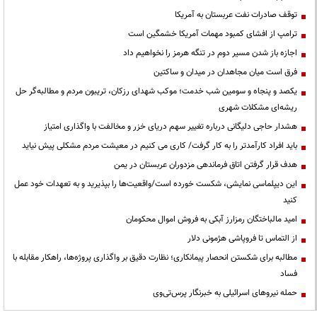
توقف صادرات نفت عربستان به آمریکا
ترامپ از افشای کمبود مهمات آمریکا خشمگین است
اجازه باز شدن مسیر دوم در تنگه هرمز را نخواهیم داد
فرق است میان مجاهدان در میدان و ساکتین
یکصد و پنجاه و سومین شب خدمت؛ موکب شهدای رزکان، تریبون مردم و مطالبه‌گر حل
ریشه‌ای مشکلات شهری
هشدار حاجی دلیگانی درباره تغییر سهم دریای خزر و مخالفت با واگذاری امتیاز
باید افراد کارآمدتر را به کار گرفت/ کاری می کنیم در معیشت مردم مشکلی پیش نیاید
هدف قرار گرفتن اتاق‌ فرماندهی مزدوران عربستان در یمن
این دیپلماسی نمایشی، شکست خورده است/واقعیت‌ها را بپذیرید و به تعهدات خود عمل
کنید
امید مالباختگان رمزارز آبکی به فروش اموال محکومان
از التماس تا فروپاشی هژمونی دلار
مطالبه برای شکستن انحصار پیمانکاری؛ نظارت دقیق بر واگذاری پروژه‌ها، راهکار مقابله با
فساد
حمله نیروهای اسرائیلی به خبرنگار پرس‌تی‌وی