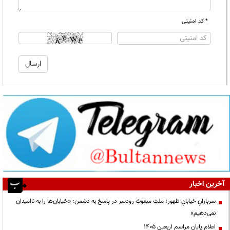
* کد امنیتی
آخرین اخبار
سربازانِ خیابانِ ظهور؛ ملتِ مبعوثِ رودسر در پاسخ به دشمن: «خیابان‌ها را به ناامیدان
نمی‌دهیم»
اعلام پایان مراسم اربعین ۱۴۰۵