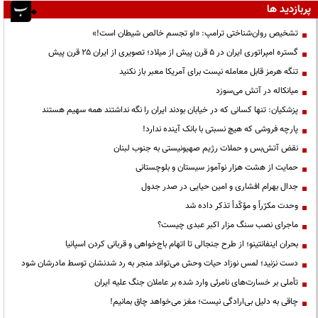
پربازدید ها
تشخیص روان‌شناختی ترامپ: «او تجسم خالص شیطان است!»
گستره امپراتوری ایران در ۵ قرن پیش از میلاد؛ تصویری از ایران ۲۵ قرن پیش
تنگه هرمز قابل معامله نیست برای آمریکا معبر باز نکنید
میانکاله در آتش می‌سوزد
پزشکیان: تنها کسانی که در خیابان بودند ایران را نگه نداشتند همه سهیم هستند
پارچه فروشی که هیچ نسبتی با بانک آینده ندارد!
نقض آتش‌بس و حملات رژیم صهیونیستی به جنوب لبنان
حمایت از هشت هزار نوآموز سیستان و بلوچستانی
جدال بهرام افشاری و امین حیایی در صدر جدول
وحدت مکرّراً و مؤکّداً تذکر داده شد
ماجرای نصب سنگ مزار اکبر عبدی چیست؟
بحران اینفانتینو؛ از طرح جنجالی تا اتهام باج‌خواهی و قربانی کردن اسپانیا
دست نزنید؛ لمس نوزاد حیات وحش می‌تواند منجر به رد شدنشان توسط مادرشان شود
تأملی بر خسارت‌های نامرئی وارد شده بر عاملان جنگ علیه ایران
چاقی به دلیل بی‌ارادگی نیست؛ مغز می‌خواهد چاق بمانیم!