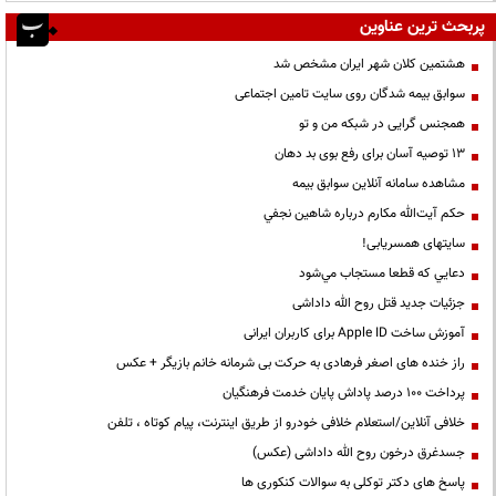
پربحث ترین عناوین
هشتمین کلان شهر ایران مشخص شد
سوابق بیمه شدگان روی سایت تامین اجتماعی
همجنس گرایی در شبکه من و تو
13 توصیه آسان برای رفع بوی بد دهان
مشاهده سامانه آنلاين سوابق بیمه
حكم آيت‌الله مكارم درباره شاهين نجفي
سایتهای همسریابی!
دعايي كه قطعا مستجاب مي‌شود
جزئیات جدید قتل روح الله داداشی
آموزش ساخت Apple ID برای کاربران ایرانی
راز خنده های اصغر فرهادی به حرکت بی شرمانه خانم بازیگر + عکس
پرداخت ۱۰۰ درصد پاداش پایان خدمت فرهنگیان
خلافی آنلاین/استعلام خلافی خودرو از طریق اینترنت، پیام کوتاه ، تلفن
جسدغرق درخون روح الله داداشی (عکس)
پاسخ های دکتر توکلی به سوالات کنکوری ها