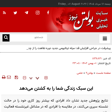
جمعه ۱۶ مرداد ۱۴۰۵
|
Friday , 07 August 2026
از
و
ته
پیشرفت در جراحی افزایش قد؛ میله تیتانیومی جدید دوره نقاهت را از چند ماه به چند هفته
ن
کاهش می‌دهد
نو
کد خبر:
۸۳۸۸۲۱
تاریخ انتشار:
۰۱ بهمن ۱۴۰۲ - ۲۳:۰۸
صفحه نخست
»
بولتن2
»
علمی
‍‍‍ پ
پ
این سبک زندگی شما را به کشتن می‌دهد
نتایج پژوهش جدید نشان داد افرادی که بیشتر روز کاری خود را در حالت
نشسته سپری می‌کنند، در مقایسه با افرادی که در مشاغل غیرنشسته فعالیت