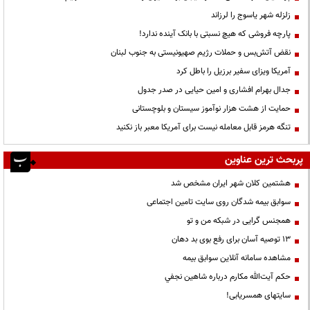
زلزله شهر یاسوج را لرزاند
پارچه فروشی که هیچ نسبتی با بانک آینده ندارد!
نقض آتش‌بس و حملات رژیم صهیونیستی به جنوب لبنان
آمریکا ویزای سفیر برزیل را باطل کرد
جدال بهرام افشاری و امین حیایی در صدر جدول
حمایت از هشت هزار نوآموز سیستان و بلوچستانی
تنگه هرمز قابل معامله نیست برای آمریکا معبر باز نکنید
پربحث ترین عناوین
هشتمین کلان شهر ایران مشخص شد
سوابق بیمه شدگان روی سایت تامین اجتماعی
همجنس گرایی در شبکه من و تو
13 توصیه آسان برای رفع بوی بد دهان
مشاهده سامانه آنلاين سوابق بیمه
حكم آيت‌الله مكارم درباره شاهين نجفي
سایتهای همسریابی!