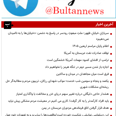
آخرین اخبار
سربازانِ خیابانِ ظهور؛ ملتِ مبعوثِ رودسر در پاسخ به دشمن: «خیابان‌ها را به ناامیدان
نمی‌دهیم»
اعلام پایان مراسم اربعین ۱۴۰۵
توقف صادرات نفت عربستان به آمریکا
ترامپ از افشای کمبود مهمات آمریکا خشمگین است
اجازه باز شدن مسیر دوم در تنگه هرمز را نخواهیم داد
فرق است میان مجاهدان در میدان و ساکتین
یکصد و پنجاه و سومین شب خدمت؛ موکب شهدای رزکان، تریبون مردم و مطالبه‌گر حل
ریشه‌ای مشکلات شهری
هشدار حاجی دلیگانی درباره تغییر سهم دریای خزر و مخالفت با واگذاری امتیاز
باید افراد کارآمدتر را به کار گرفت/ کاری می کنیم در معیشت مردم مشکلی پیش نیاید
هدف قرار گرفتن اتاق‌ فرماندهی مزدوران عربستان در یمن
این دیپلماسی نمایشی، شکست خورده است/واقعیت‌ها را بپذیرید و به تعهدات خود عمل