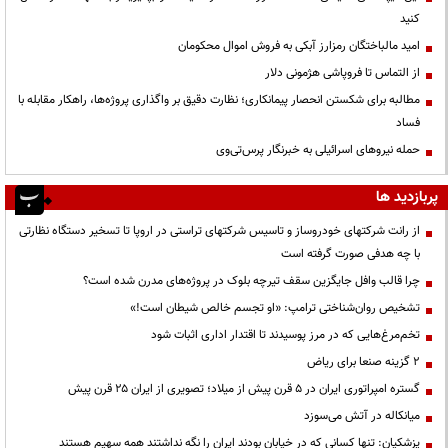
کنید
امید مالباختگان رمزارز آبکی به فروش اموال محکومان
از التماس تا فروپاشی هژمونی دلار
مطالبه برای شکستن انحصار پیمانکاری؛ نظارت دقیق بر واگذاری پروژه‌ها، راهکار مقابله با
فساد
حمله نیروهای اسرائیلی به خبرنگار پرس‌تی‌وی
پربازدید ها
از رانت‌ شرکتهای خودروساز و تاسیس شرکتهای تراستی در اروپا تا تسخیر دستگاه نظارتی
با چه هدفی صورت گرفته است
چرا قالب وافل جایگزین سقف تیرچه بلوک در پروژه‌های مدرن شده است؟
تشخیص روان‌شناختی ترامپ: «او تجسم خالص شیطان است!»
تخم‌مرغ‌هایی که در مرز پوسیدند تا اقتدار اداری اثبات شود
۲ گزینه صنعا برای ریاض
گستره امپراتوری ایران در ۵ قرن پیش از میلاد؛ تصویری از ایران ۲۵ قرن پیش
میانکاله در آتش می‌سوزد
پزشکیان: تنها کسانی که در خیابان بودند ایران را نگه نداشتند همه سهیم هستند