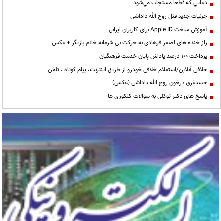
دعايي كه قطعا مستجاب مي‌شود
جزئیات جدید قتل روح الله داداشی
آموزش ساخت Apple ID برای کاربران ایرانی
راز خنده های اصغر فرهادی به حرکت بی شرمانه خانم بازیگر + عکس
پرداخت ۱۰۰ درصد پاداش پایان خدمت فرهنگیان
خلافی آنلاین/استعلام خلافی خودرو از طریق اینترنت، پیام کوتاه ، تلفن
جسدغرق درخون روح الله داداشی (عکس)
پاسخ های دکتر توکلی به سوالات کنکوری ها