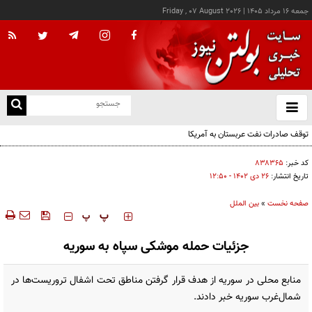
جمعه ۱۶ مرداد ۱۴۰۵
|
Friday , 07 August 2026
از
و
ته
توقف صادرات نفت عربستان به آمریکا
ن
نو
کد خبر:
۸۳۸۳۶۵
تاریخ انتشار:
۲۶ دی ۱۴۰۲ - ۱۲:۵۰
صفحه نخست
»
بین الملل
‍‍‍ پ
پ
جزئیات حمله موشکی سپاه به سوریه
منابع محلی در سوریه از هدف قرار گرفتن مناطق تحت اشفال تروریست‌ها در
شمال‌غرب سوریه خبر دادند.