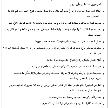
کمیسیون اقتصادی رأی نیاورد
جهاد اسلامی: اسرائیل با چراغ سبز آمریکا، پروژه نسل‌کشی و کوچ اجباری مردم غزه را
ادامه می‌دهد
تمدید همه مجوزها و مهلت‌های ویژه تا پایان شهریور؛ بخشنامه جدید دولت ابلاغ شد
دفتر رهبر انقلاب: تنها مراجع رسمی، پایگاه اطلاع‌رسانی دفتر و دفتر حفظ و نشر آثار رهبر
انقلاب است
مدالِ اعتماد؛ روایت مدیریت آرام و نزدیک محمود خسروی‌وفا
سقوط تاریخی نرخ تولد در ایران؛ شمار نوزادان برای نخستین بار در ۶۰ سال گذشته زیر ۹۰۰
هزار نفر رفت
آغاز انتقال رایگان زائران اتباع خارجی به مرز چذابه
هزینه گزاف، دستاورد صفر؛ برگه رأی، پاسخی به ماجراجویی ترامپ
مقاومت عراق؛ بازیگری فراتر از مرزها | پهپادهای عراقی پیام بازدارندگی را به قلب
سرزمین‌های اشغالی رساندند
تعارض قوانین؛ مانع پنهان سنددار شدن بخش بزرگی از املاک/ ضرورت تجدیدنظر در
ضوابط احراز تصرفات مالکانه
انصارالله: رفع محاصره یمن مطالبه اصلی ماست
جزئیات مذاکرات ایران و عمان برای بازگشایی تنگه هرمز