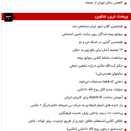
کاهش دمای تهران از جمعه
پربحث ترین عناوین
هشتمین کلان شهر ایران مشخص شد
سوابق بیمه شدگان روی سایت تامین اجتماعی
همجنس گرایی در شبکه من و تو
13 توصیه آسان برای رفع بوی بد دهان
مشاهده سامانه آنلاين سوابق بیمه
حكم آيت‌الله مكارم درباره شاهين نجفي
سایتهای همسریابی!
دعايي كه قطعا مستجاب مي‌شود
جزئیات جدید قتل روح الله داداشی
آموزش ساخت Apple ID برای کاربران ایرانی
راز خنده های اصغر فرهادی به حرکت بی شرمانه خانم بازیگر + عکس
پرداخت ۱۰۰ درصد پاداش پایان خدمت فرهنگیان
خلافی آنلاین/استعلام خلافی خودرو از طریق اینترنت، پیام کوتاه ، تلفن
جسدغرق درخون روح الله داداشی (عکس)