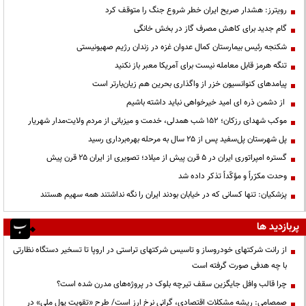
رویترز: هشدار صریح ایران خطر شروع جنگ را متوقف کرد
گام جدید برای کاهش مصرف گاز در بخش خانگی
شکنجه رئیس بیمارستان کمال عدوان غزه در زندان رژیم صهیونیستی
تنگه هرمز قابل معامله نیست برای آمریکا معبر باز نکنید
پیامدهای کنوانسیون خزر از واگذاری بحرین هم زیان‌بارتر است
از دشمن ذره ای امید خیرخواهی نباید داشته باشیم
موکب شهدای رزکان؛ ۱۵۲ شب همدلی، خدمت و میزبانی از مردم ولایت‌مدار شهریار
پل شهرستان پل‌سفید پس از ۲۵ سال به مرحله بهره‌برداری رسید
گستره امپراتوری ایران در ۵ قرن پیش از میلاد؛ تصویری از ایران ۲۵ قرن پیش
وحدت مکرّراً و مؤکّداً تذکر داده شد
پزشکیان: تنها کسانی که در خیابان بودند ایران را نگه نداشتند همه سهیم هستند
پربازدید ها
از رانت‌ شرکتهای خودروساز و تاسیس شرکتهای تراستی در اروپا تا تسخیر دستگاه نظارتی
با چه هدفی صورت گرفته است
چرا قالب وافل جایگزین سقف تیرچه بلوک در پروژه‌های مدرن شده است؟
صمصامی: ریشه مشکلات اقتصادی، گرانی نرخ ارز است/ طرح «تقویت پول ملی» در