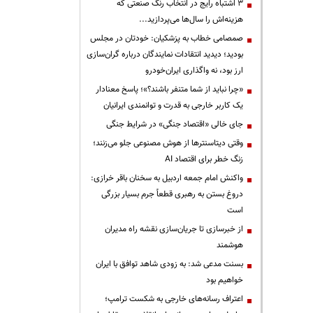
3 اشتباه رایج در انتخاب رنگ صنعتی که
هزینه‌اش را سال‌ها می‌پردازید...
صمصامی خطاب به پزشکیان: خودتان در مجلس
بودید؛ دیدید انتقادات نمایندگان درباره گران‌سازی
ارز بود، نه واگذاری ایران‌خودرو
«چرا نباید از شما متنفر باشند؟»؛ پاسخ معنادار
یک کاربر خارجی به قدرت و توانمندی ایرانیان
جای خالی «اقتصاد جنگی» در شرایط جنگی
وقتی دیتاسنترها از هوش مصنوعی جلو می‌زنند؛
زنگ خطر برای اقتصاد AI
واکنش امام جمعه اردبیل به سخنان باقر خرازی:
دروغ بستن به رهبری قطعاً جرم بسیار بزرگی
است
از خبرسازی تا جریان‌سازی نقشه راه مدیران
هوشمند
بسنت مدعی شد: به زودی شاهد توافق با ایران
خواهیم بود
اعتراف رسانه‌های خارجی به شکست ترامپ؛