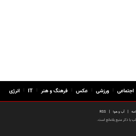
اجتماعی
|
ورزشی
|
عکس
|
فرهنگ و هنر
|
IT
|
انرژی
|
|
امه
آب و هوا
RSS
 با ذکر منبع بلامانع است.