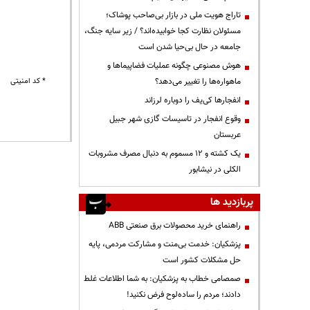
تاراج هویت ملی در بازار بی‌صاحب پوشاک؛
مسئولان نظارت کجا خوابیده‌اند؟ / زیر سایه جنگ،
جامعه در حال بی‌حیا شدن است
هوش مصنوعی چگونه عملیات فضاپیماها و
ماهواره‌ها را تغییر می‌دهد؟
* کد امنیتی
انفجارها کی‌یف را دوباره لرزاند
وقوع انفجار در تاسیسات گازی شهر جبیل
عربستان
یک کشته و ۱۲ مسموم به دنبال مصرف مشروبات
الکلی در نیشابور
پربازدید ها
راهنمای خرید محصولات برق صنعتی ABB
پزشکیان: خدمت بی‌منت و مشارکت مردمی، پایه
حل مشکلات کشور است
صمصامی خطاب به پزشکیان: به شما اطلاعات غلط
دادند؛ مردم را ساده‌لوح فرض نکنید!