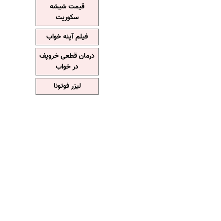
قیمت شیشه
سکوریت
فیلم آپنه خواب
درمان قطعی خروپف
در خواب
لیزر فوتونا