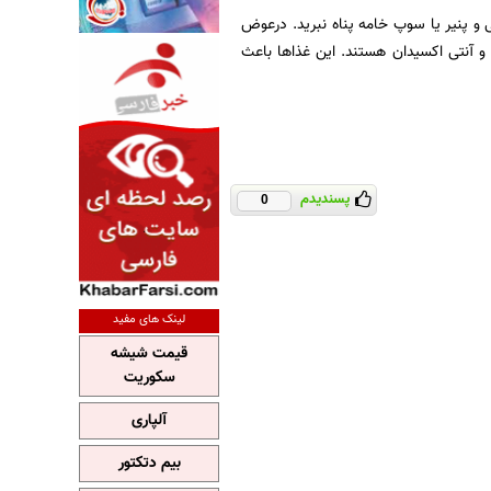
 و پنیر یا سوپ خامه پناه نبرید. درعوض
و آنتی اکسیدان هستند. این غذاها باعث
پسندیدم
0
لینک های مفید
قیمت شیشه
سکوریت
آلپاری
بیم دتکتور