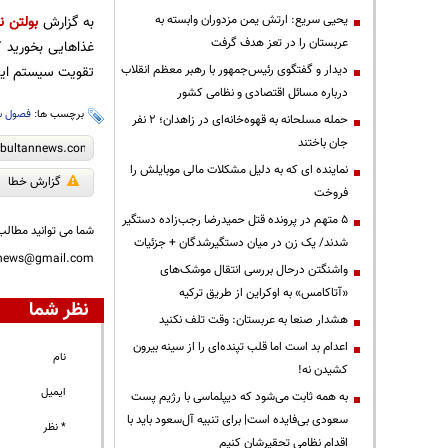
یحیی سریع: ارتش یمن مزدوران وابسته به
به گزارش
بولتن نی
عربستان را در تعز هدف گرفت
غذاهایی بخورید 
دیدار و گفتگوی رئیس‌جمهور با رهبر معظم انقلاب
تقویت سیستم ایمن
درباره مسائل اقتصادی و نظامی کشور
برچسب ها:
فصول س
حمله مسلحانه به قهوه‌خانه‌ای در زاهدان؛ ۲ نفر
جان باختند
نماینده ای که به دلیل مشکلات مالی موبایلش را
گزارش خطا
فروخت
۵ متهم در پرونده قتل حمیدرضا رجب‌زاده دستگیر
شما می توانید مطالب 
شدند/ یک زن در میان دستگیرشدگان + جزئیات
nnews@gmail.com
واشنگتن درحال بررسی انتقال موشک‌های
«آتاکامس» به اوکراین از طریق ترکیه
نظر شما
هشدار صنعا به عربستان: وقت تلف نکنید
اعدام بد است اما قلب تپنده‌ای را از سینه بیرون
نام
کشیدن نه!
ایمیل
به همه ثابت می‌شود که دیپلماسی با رژیم پست
سعودی بی‌فایده است| برای تنبیه آل‌سعود باید با
* نظر
اقدام نظامی تحقیرشان کنیم