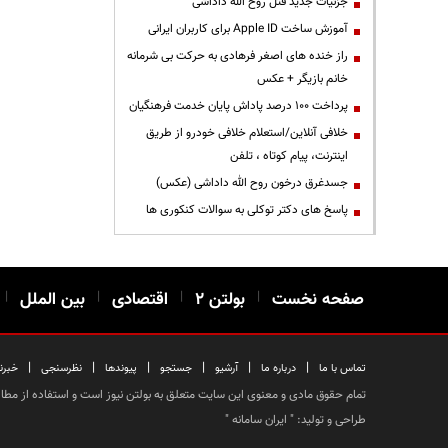
جزئیات جدید قتل روح الله داداشی
آموزش ساخت Apple ID برای کاربران ایرانی
راز خنده های اصغر فرهادی به حرکت بی شرمانه
خانم بازیگر + عکس
پرداخت ۱۰۰ درصد پاداش پایان خدمت فرهنگیان
خلافی آنلاین/استعلام خلافی خودرو از طریق
اینترنت، پیام کوتاه ، تلفن
جسدغرق درخون روح الله داداشی (عکس)
پاسخ های دکتر توکلی به سوالات کنکوری ها
صفحه نخست
|
بولتن ۲
|
اقتصادی
|
بین الملل
|
|
|
|
|
|
|
تماس با ما
درباره ما
آرشیو
جستجو
پیوندها
نظرسنجی
خبرن
تمام حقوق مادی و معنوی این سایت متعلق به بولتن نیوز است و استفاده از مطالب
طراحی و تولید: "
ایران سامانه
"