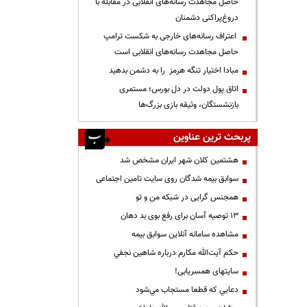
حاصل مجاهدت رسانه‌های انقلابی در مقابله با
دروغ‌پراکنی دشمنان
اعتراف رسانه‌های خارجی به شکست ترامپ
حاصل مجاهدت رسانه‌های انقلابی است
مبادا اختیار تنگه هرمز را به دشمن بدهید
اتاق پول دولت در دل بورس؛ مستمری
بازنشستگان، وثیقه بازی بزرگ‌ها
پربحث ترین عناوین
هشتمین کلان شهر ایران مشخص شد
سوابق بیمه شدگان روی سایت تامین اجتماعی
همجنس گرایی در شبکه من و تو
13 توصیه آسان برای رفع بوی بد دهان
مشاهده سامانه آنلاين سوابق بیمه
حكم آيت‌الله مكارم درباره شاهين نجفي
سایتهای همسریابی!
دعايي كه قطعا مستجاب مي‌شود