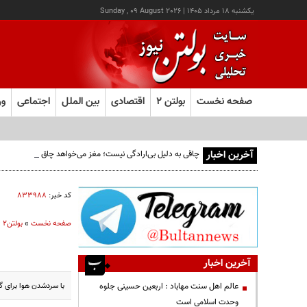
يکشنبه ۱۸ مرداد ۱۴۰۵
|
Sunday , 09 August 2026
صفحه نخست
بولتن ۲
اقتصادی
بین الملل
اجتماعی
ور
آخرین اخبار
چاقی به دلیل بی‌ارادگی نیست؛ مغز می‌خواهد چاق بمانیم!
کد خبر:
۸۳۳۹۸۸
صفحه نخست
»
بولتن2
»
آخرین اخبار
با سردشدن هوا برای گ
عالم اهل سنت مهاباد : اربعین حسینی جلوه
وحدت اسلامی است