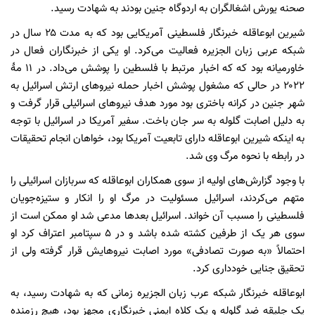
صحنه یورش اشغالگران به اردوگاه جنین بودند به شهادت رسید.
شیرین ابوعاقله خبرنگار فلسطینی آمریکایی بود که به مدت ۲۵ سال در
شبکه عربی زبان الجزیره فعالیت می‌کرد. او یکی از خبرنگاران فعال در
خاورمیانه بود که که اخبار مرتبط با فلسطین را پوشش می‌داد. در ۱۱ مهٔ
۲۰۲۲ در حالی که مشغول پوشش اخبار حمله نیروهای ارتش اسرائیل به
شهر جنین در کرانه باختری بود مورد هدف نیروهای اسرائیلی قرار گرفت و
به دلیل اصابت گلوله به سر جان باخت. سفیر آمریکا در اسرائیل با توجه
به اینکه شیرین ابوعاقله دارای تابعیت آمریکا بود، خواهان انجام تحقیقات
در رابطه با نحوه مرگ وی شد.
با وجود گزارش‌های اولیه از سوی همکاران ابوعاقله که سربازان اسرائیلی را
متهم می‌کردند، اسرائیل مسئولیت در مرگ او را انکار و ستیزه‌جویان
فلسطینی را مسبب آن خواند. اسرائیل بعدها مدعی شد او ممکن است از
سوی هر یک از طرفین کشته شده باشد و در ۵ سپتامبر اعتراف کرد او
احتمالاً «به صورت تصادفی» مورد اصابت نیروهایش قرار گرفته ولی از
تحقیق جنایی خودداری کرد.
ابوعاقله خبرنگار شبکه عرب زبان الجزیره زمانی که به شهادت رسید، به
یک جلیقه ضد گلوله و یک کلاه ایمنی خبرنگاری مجهز بود، هیچ رزمنده