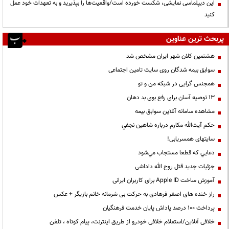
این دیپلماسی نمایشی، شکست خورده است/واقعیت‌ها را بپذیرید و به تعهدات خود عمل
کنید
پربحث ترین عناوین
هشتمین کلان شهر ایران مشخص شد
سوابق بیمه شدگان روی سایت تامین اجتماعی
همجنس گرایی در شبکه من و تو
13 توصیه آسان برای رفع بوی بد دهان
مشاهده سامانه آنلاين سوابق بیمه
حكم آيت‌الله مكارم درباره شاهين نجفي
سایتهای همسریابی!
دعايي كه قطعا مستجاب مي‌شود
جزئیات جدید قتل روح الله داداشی
آموزش ساخت Apple ID برای کاربران ایرانی
راز خنده های اصغر فرهادی به حرکت بی شرمانه خانم بازیگر + عکس
پرداخت ۱۰۰ درصد پاداش پایان خدمت فرهنگیان
خلافی آنلاین/استعلام خلافی خودرو از طریق اینترنت، پیام کوتاه ، تلفن