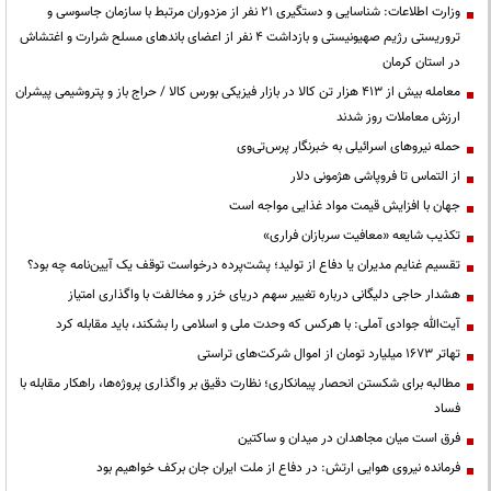
وزارت اطلاعات: شناسایی و دستگیری ۲۱ نفر از مزدوران مرتبط با سازمان جاسوسی و
تروریستی رژیم صهیونیستی و بازداشت ۴ نفر از اعضای باندهای مسلح شرارت و اغتشاش
در استان کرمان
معامله بیش از ۴۱۳ هزار تن کالا در بازار فیزیکی بورس کالا / حراج باز و پتروشیمی پیشران
ارزش معاملات روز شدند
حمله نیروهای اسرائیلی به خبرنگار پرس‌تی‌وی
از التماس تا فروپاشی هژمونی دلار
جهان با افزایش قیمت مواد غذایی مواجه است
تکذیب شایعه «معافیت سربازان فراری»
تقسیم غنایم مدیران یا دفاع از تولید؛ پشت‌پرده درخواست توقف یک آیین‌نامه چه بود؟
هشدار حاجی دلیگانی درباره تغییر سهم دریای خزر و مخالفت با واگذاری امتیاز
آیت‌الله جوادی آملی: با هرکس که وحدت ملی و اسلامی را بشکند، باید مقابله کرد
تهاتر ۱۶۷۳ میلیارد تومان از اموال شرکت‌های تراستی
مطالبه برای شکستن انحصار پیمانکاری؛ نظارت دقیق بر واگذاری پروژه‌ها، راهکار مقابله با
فساد
فرق است میان مجاهدان در میدان و ساکتین
فرمانده نیروی هوایی ارتش: در دفاع از ملت ایران جان برکف خواهیم بود