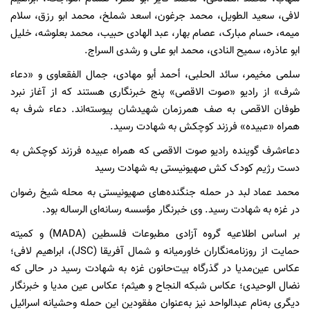
لافی، سعید الطویل، محمد جرغون، اسعد شملخ، محمد ابو رزق، سلام
میمه، حسام مبارک، عصام بهار، عبد الهادی حبیب، محمد بعلوشه، خلیل
ابو عاذره، سمیح النادی، محمد ابو علی و رشدی السراج.
سلمی مخیمر، سائد الحلبی، أحمد أبو مهادی، جمال الفقعاوی و «دعاء
شرف» از رادیو «صوت الاقصی» پنج خبرنگاری هستند که از آغاز نبرد
طوفان الاقصی به صف همرزمان شهیدشان پیوسته‌اند. دعاء شرف به
همراه «عبیده» فرزند کوچکش به شهادت رسید.
دعاءشرف گوینده رادیو صوت الاقصی که همراه عبیده فرزند کوچکش به
دست رژیم کودک کش صهیونیستی به شهادت رسید
محمد عماد لبد در حمله جنگنده‌های صهیونیستی به محله شیخ رضوان
در غزه به شهادت رسید. وی خبرنگار مؤسسه رسانه‌ای الرساله بود.
بر اساس اطلاعیه گروه آزادی مطبوعات فلسطین (MADA) و کمیته
حمایت از روزنامه‌نگاران خاورمیانه و شمال آفریقا (JSC)، ابراهیم لافی؛
عکاس عین‌مدیا در گذرگاه بیت‌حانون غزه به شهادت رسید در حالی که
نضال الوحیدی؛ عکاس شبکه النجاح و هیثم؛ عکاس عین مدیا و خبرنگار
دیگری به‌نام عبدالواحد نیز به‌عنوان مفقودین این حمله وحشیانه اسرائیل