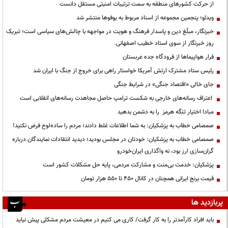
از حرکت کشورهای منطقه به سمت ترتیبات امنیتی مستقل دانست
ویدئو؛ پنجمین مجموعه از اسناد مربوط به یوفوها منتشر شد
خبرنگار، مبلّغ دین و پاسدار فرهنگ و هویت در مواجهه با چالش‌های سیاسی است؛ تبریک
روز خبرنگار از سوی استاد خطیب اصفهانی.
فرار هواپیماها از فرودگاه جده عربستان
رئیس ستاد مشترک ارتش آمریکا خواستار راهی برای خروج از جنگ با ایران شد
جای خالی «اقتصاد جنگی» در شرایط جنگی
اعتراف رسانه‌های خارجی به شکست ترامپ حاصل مجاهدت رسانه‌های انقلابی است
مبادا اختیار تنگه هرمز را به دشمن بدهید
صمصامی خطاب به پزشکیان: به شما اطلاعات غلط دادند؛ مردم را ساده‌لوح فرض نکنید!
صمصامی خطاب به پزشکیان: خودتان در مجلس بودید؛ دیدید انتقادات نمایندگان درباره
گران‌سازی ارز بود، نه واگذاری ایران‌خودرو
پزشکیان: خدمت بی‌منت و مشارکت مردمی، پایه حل مشکلات کشور است
قیمت‌ برنج ایرانی همچنان در کانال ۴۵۰ تا ۵۵۰ هزار تومان
پربازدید ها
باید افراد کارآمدتر را به کار گرفت/ کاری می کنیم در معیشت مردم مشکلی پیش نیاید