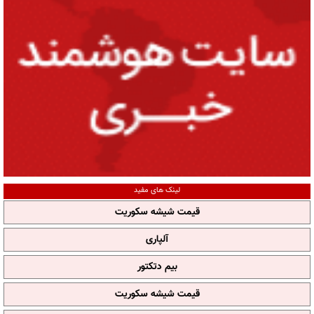
لینک های مفید
قیمت شیشه سکوریت
آلپاری
بیم دتکتور
قیمت شیشه سکوریت