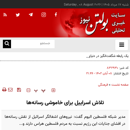
شنبه ۱۷ مرداد ۱۴۰۵
|
Saturday , 08 August 2026
از
و
ته
یک رابطه شگفت‌انگیز در دنیای حشرات؛ مورچه‌ها از شته‌ها مراقبت می‌کنند و در مقابل، عسلک
ن
شیرین دریافت می‌کنند
نو
کد خبر:
۸۳۲۹۳۰
تاریخ انتشار:
۰۸ آبان ۱۴۰۲ - ۲۱:۴۶
صفحه نخست
»
فرهنگی
‍‍‍ پ
پ
تلاش اسراییل برای خاموشی رسانه‌ها
مدیر شبکه فلسطین الیوم گفت: نیروهای اشغالگر اسرائیل از نقش رسانه‌ها
در افشای جنایات این رژیم نسبت به مردم فلسطین هراس دارند و...