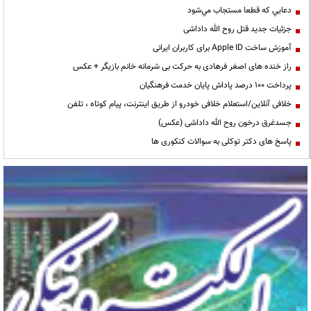
دعايي كه قطعا مستجاب مي‌شود
جزئیات جدید قتل روح الله داداشی
آموزش ساخت Apple ID برای کاربران ایرانی
راز خنده های اصغر فرهادی به حرکت بی شرمانه خانم بازیگر + عکس
پرداخت ۱۰۰ درصد پاداش پایان خدمت فرهنگیان
خلافی آنلاین/استعلام خلافی خودرو از طریق اینترنت، پیام کوتاه ، تلفن
جسدغرق درخون روح الله داداشی (عکس)
پاسخ های دکتر توکلی به سوالات کنکوری ها