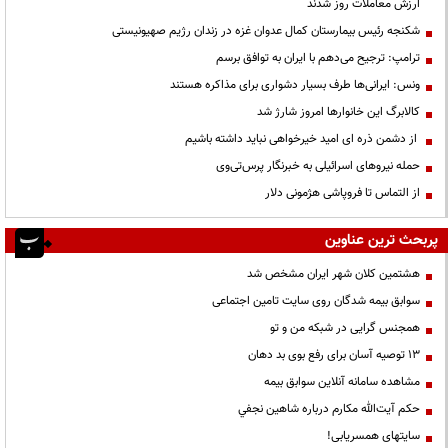
ارزش معاملات روز شدند
شکنجه رئیس بیمارستان کمال عدوان غزه در زندان رژیم صهیونیستی
ترامپ: ترجیح می‌دهم با ایران به توافق برسم
ونس: ایرانی‌ها طرف بسیار دشواری برای مذاکره هستند
کالابرگ این خانوارها امروز شارژ شد
از دشمن ذره ای امید خیرخواهی نباید داشته باشیم
حمله نیروهای اسرائیلی به خبرنگار پرس‌تی‌وی
از التماس تا فروپاشی هژمونی دلار
پربحث ترین عناوین
هشتمین کلان شهر ایران مشخص شد
سوابق بیمه شدگان روی سایت تامین اجتماعی
همجنس گرایی در شبکه من و تو
13 توصیه آسان برای رفع بوی بد دهان
مشاهده سامانه آنلاين سوابق بیمه
حكم آيت‌الله مكارم درباره شاهين نجفي
سایتهای همسریابی!