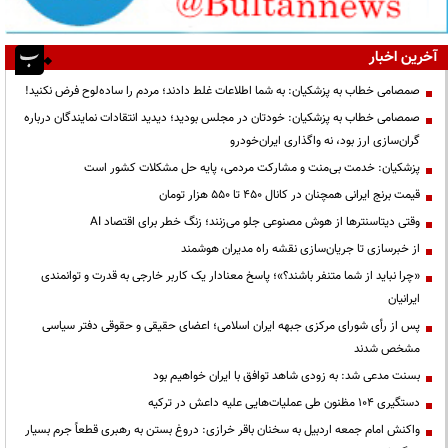
آخرین اخبار
صمصامی خطاب به پزشکیان: به شما اطلاعات غلط دادند؛ مردم را ساده‌لوح فرض نکنید!
صمصامی خطاب به پزشکیان: خودتان در مجلس بودید؛ دیدید انتقادات نمایندگان درباره
گران‌سازی ارز بود، نه واگذاری ایران‌خودرو
پزشکیان: خدمت بی‌منت و مشارکت مردمی، پایه حل مشکلات کشور است
قیمت‌ برنج ایرانی همچنان در کانال ۴۵۰ تا ۵۵۰ هزار تومان
وقتی دیتاسنترها از هوش مصنوعی جلو می‌زنند؛ زنگ خطر برای اقتصاد AI
از خبرسازی تا جریان‌سازی نقشه راه مدیران هوشمند
«چرا نباید از شما متنفر باشند؟»؛ پاسخ معنادار یک کاربر خارجی به قدرت و توانمندی
ایرانیان
پس از رأی شورای مرکزی جبهه ایران اسلامی؛ اعضای حقیقی و حقوقی دفتر سیاسی
مشخص شدند
بسنت مدعی شد: به زودی شاهد توافق با ایران خواهیم بود
دستگیری ۱۰۴ مظنون طی عملیات‌هایی علیه داعش در ترکیه
واکنش امام جمعه اردبیل به سخنان باقر خرازی: دروغ بستن به رهبری قطعاً جرم بسیار