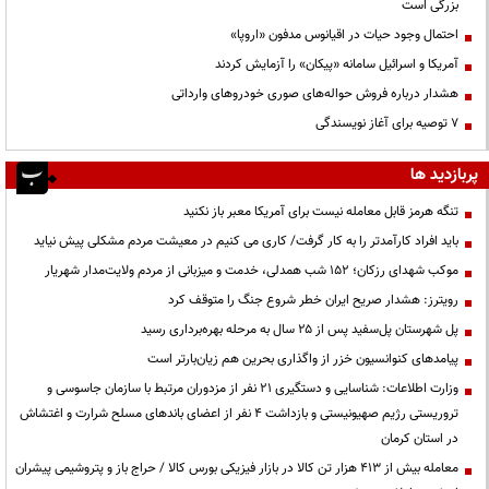
بزرگی است
احتمال وجود حیات در اقیانوس مدفون «اروپا»
آمریکا و اسرائیل سامانه «پیکان» را آزمایش کردند
هشدار درباره فروش حواله‌های صوری خودروهای وارداتی
۷ توصیه برای آغاز نویسندگی
پربازدید ها
تنگه هرمز قابل معامله نیست برای آمریکا معبر باز نکنید
باید افراد کارآمدتر را به کار گرفت/ کاری می کنیم در معیشت مردم مشکلی پیش نیاید
موکب شهدای رزکان؛ ۱۵۲ شب همدلی، خدمت و میزبانی از مردم ولایت‌مدار شهریار
رویترز: هشدار صریح ایران خطر شروع جنگ را متوقف کرد
پل شهرستان پل‌سفید پس از ۲۵ سال به مرحله بهره‌برداری رسید
پیامدهای کنوانسیون خزر از واگذاری بحرین هم زیان‌بارتر است
وزارت اطلاعات: شناسایی و دستگیری ۲۱ نفر از مزدوران مرتبط با سازمان جاسوسی و
تروریستی رژیم صهیونیستی و بازداشت ۴ نفر از اعضای باندهای مسلح شرارت و اغتشاش
در استان کرمان
معامله بیش از ۴۱۳ هزار تن کالا در بازار فیزیکی بورس کالا / حراج باز و پتروشیمی پیشران