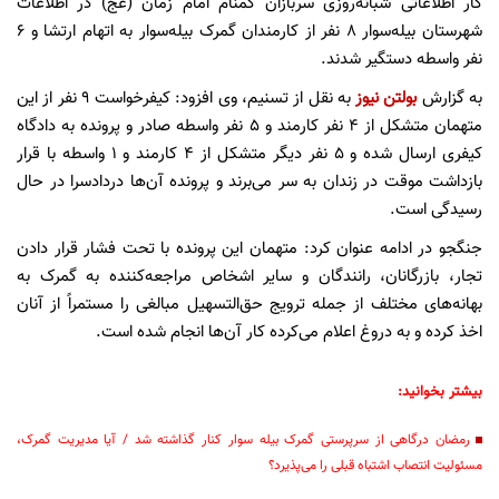
کار اطلاعاتی شبانه‌روزی سربازان گمنام امام زمان (عج) در اطلاعات
شهرستان بیله‌سوار 8 نفر از کارمندان گمرک بیله‌سوار به اتهام ارتشا و 6
نفر واسطه دستگیر شدند.
به گزارش
بولتن نیوز
به نقل از تسنیم، وی افزود: کیفرخواست 9 نفر از این
متهمان متشکل از 4 نفر کارمند و 5 نفر واسطه صادر و پرونده به دادگاه
کیفری ارسال شده و 5 نفر دیگر متشکل از 4 کارمند و 1 واسطه با قرار
بازداشت موقت در زندان به سر می‌برند و پرونده آن‌ها دردادسرا در حال
رسیدگی است.
جنگجو در ادامه عنوان کرد: متهمان این پرونده با تحت فشار قرار دادن
تجار، بازرگانان، رانندگان و سایر اشخاص مراجعه‌کننده به گمرک به
بهانه‌های مختلف از جمله ترویج حق‌التسهیل مبالغی را مستمراً از آنان
اخذ کرده و به دروغ اعلام می‌کرده کار آن‌ها انجام شده است.
بیشتر بخوانید:
رمضان درگاهی از سرپرستی گمرک بیله سوار کنار گذاشته شد / آیا مدیریت گمرک،
مسئولیت انتصاب اشتباه قبلی را می‌پذیرد؟