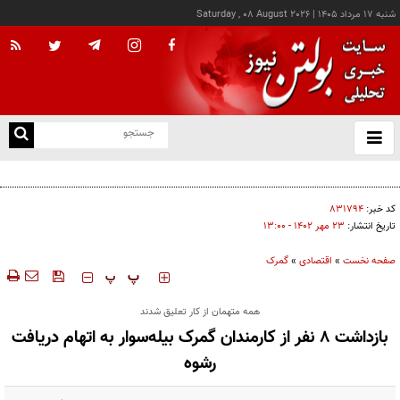
شنبه ۱۷ مرداد ۱۴۰۵
|
Saturday , 08 August 2026
از
و
ته
کالابرگ این خانوارها امروز شارژ شد
ن
نو
کد خبر:
۸۳۱۷۹۴
تاریخ انتشار:
۲۳ مهر ۱۴۰۲ - ۱۳:۰۰
صفحه نخست
»
اقتصادی
»
گمرک
‍‍‍ پ
پ
همه متهمان از کار تعلیق شدند
بازداشت ۸ نفر از کارمندان گمرک بیله‌سوار به اتهام دریافت
رشوه