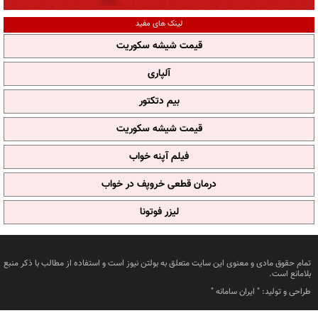
لینک های مفید
قیمت شیشه سکوریت
آلپاری
بیم دتکتور
قیمت شیشه سکوریت
فیلم آپنه خواب
درمان قطعی خروپف در خواب
لیزر فوتونا
تمام حقوق مادی و معنوی این سایت متعلق به بولتن نیوز است و استفاده از مطالب با ذکر منبع
بلامانع است.
طراحی و تولید: "
ایران سامانه
"