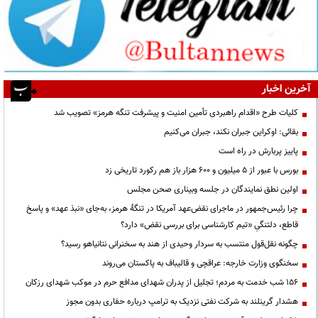
آخرین اخبار
کلیات طرح «اقدام راهبردی تأمین امنیت و پیشرفت تنگه هرمز» تصویب شد
بقائی: اوکراین جبران نکند، جبران می‌کنیم
پاییز پربارش در راه است
بورس با عبور از ۵ میلیون و ۶۰۰ هزار باز هم رکورد تاریخی زد
اولین نطق نمایندگان در جلسه وبیناری صحن مجلس
چرا رئیس‌جمهور در ماجرای نقض‌عهد آمریکا در تنگهٔ هرمز، به‌جای «نبذ عهد» و پاسخ
قاطع، دلتنگیِ «تیم کارشناسی برای بررسی نقض» دارد؟
چگونه نقل‌قول منتسب به سردار وحیدی از هند به سخنرانی نتانیاهو رسید؟
سخنگوی وزارت خارجه: عراقچی و قالیباف به پاکستان می‌روند
۱۵۶ شب خدمت به مردم؛ تجلیل از پدران شهدای مدافع حرم در موکب شهدای رزکان
هشدار گرینلند به شرکت نفتی نزدیک به ترامپ درباره حفاری بدون مجوز