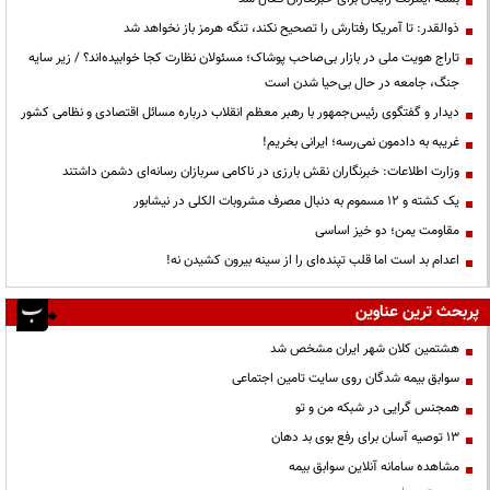
ذوالقدر: تا آمریکا رفتارش را تصحیح نکند، تنگه هرمز باز نخواهد شد
تاراج هویت ملی در بازار بی‌صاحب پوشاک؛ مسئولان نظارت کجا خوابیده‌اند؟ / زیر سایه
جنگ، جامعه در حال بی‌حیا شدن است
دیدار و گفتگوی رئیس‌جمهور با رهبر معظم انقلاب درباره مسائل اقتصادی و نظامی کشور
غریبه به دادمون نمی‌رسه؛ ایرانی بخریم!
وزارت اطلاعات: خبرنگاران نقش بارزی در ناکامی سربازان رسانه‌ای دشمن داشتند
یک کشته و ۱۲ مسموم به دنبال مصرف مشروبات الکلی در نیشابور
مقاومت یمن؛ دو خیز اساسی
اعدام بد است اما قلب تپنده‌ای را از سینه بیرون کشیدن نه!
پربحث ترین عناوین
هشتمین کلان شهر ایران مشخص شد
سوابق بیمه شدگان روی سایت تامین اجتماعی
همجنس گرایی در شبکه من و تو
13 توصیه آسان برای رفع بوی بد دهان
مشاهده سامانه آنلاين سوابق بیمه