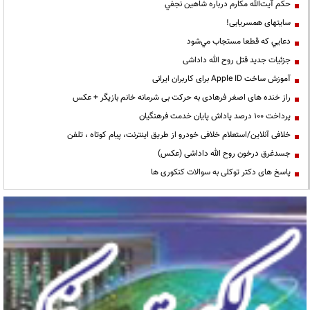
حكم آيت‌الله مكارم درباره شاهين نجفي
سایتهای همسریابی!
دعايي كه قطعا مستجاب مي‌شود
جزئیات جدید قتل روح الله داداشی
آموزش ساخت Apple ID برای کاربران ایرانی
راز خنده های اصغر فرهادی به حرکت بی شرمانه خانم بازیگر + عکس
پرداخت ۱۰۰ درصد پاداش پایان خدمت فرهنگیان
خلافی آنلاین/استعلام خلافی خودرو از طریق اینترنت، پیام کوتاه ، تلفن
جسدغرق درخون روح الله داداشی (عکس)
پاسخ های دکتر توکلی به سوالات کنکوری ها