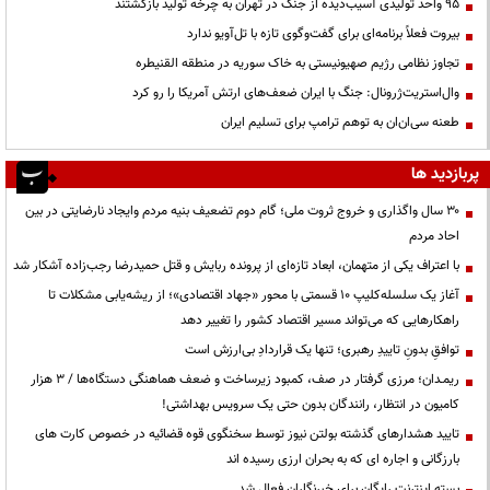
95 واحد تولیدی آسیب‌دیده از جنگ در تهران به چرخه تولید بازگشتند
بیروت فعلاً برنامه‌ای برای گفت‌وگوی تازه با تل‌آویو ندارد
تجاوز نظامی رژیم صهیونیستی به خاک سوریه در منطقه القنیطره
وال‌استریت‌ژرونال: جنگ با ایران ضعف‌های ارتش آمریکا را رو کرد
طعنه سی‌ان‌ان به توهم ترامپ برای تسلیم ایران
پربازدید ها
۳۰ سال واگذاری و خروج ثروت ملی؛ گام دوم تضعیف بنیه مردم وایجاد نارضایتی در بین
احاد مردم
با اعتراف یکی از متهمان، ابعاد تازه‌ای از پرونده ربایش و قتل حمیدرضا رجب‌زاده آشکار شد
آغاز یک سلسله‌کلیپ ۱۰ قسمتی با محور «جهاد اقتصادی»؛ از ریشه‌یابی مشکلات تا
راهکارهایی که می‌تواند مسیر اقتصاد کشور را تغییر دهد
توافقِ بدونِ تاییدِ رهبری؛ تنها یک قراردادِ بی‌ارزش است
ریمـدان؛ مرزی گرفتار در صف، کمبود زیرساخت و ضعف هماهنگی دستگاه‌ها / ۳ هزار
کامیون در انتظار، رانندگان بدون حتی یک سرویس بهداشتی!
تایید هشدارهای گذشته بولتن نیوز توسط سخنگوی قوه قضائیه در خصوص کارت های
بارزگانی و اجاره ای که به بحران ارزی رسیده اند
بسته اینترنت رایگان برای خبرنگاران فعال شد