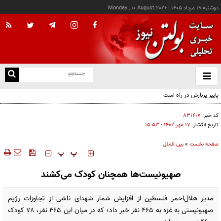
دوشنبه ۱۹ مرداد ۱۴۰۵
|
Monday , 10 August 2026
از
و
ته
ن
نو
کد خبر:
۸۳۱۴۰۷
تاریخ انتشار:
۱۷ مهر ۱۴۰۲ - ۱۵:۵۳
صفحه نخست
»
بین الملل
‍‍‍ پ
پ
صهیونیست‌ها همچنان کودک می‌کشند
مدیر هلال‌احمر فلسطین از افزایش شمار شهدای ناشی از تجاوزات رژیم
صهیونیستی به غزه به ۴۶۵ نفر خبر داد؛ که در میان این ۴۶۵ نفر، ۷۸ کودک