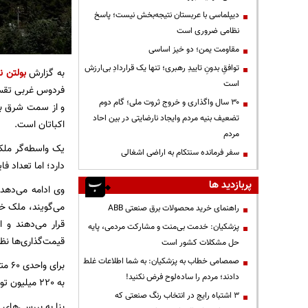
دیپلماسی با عربستان نتیجه‌بخش نیست؛ پاسخ
نظامی ضروری است
مقاومت یمن؛ دو خیز اساسی
توافقِ بدونِ تاییدِ رهبری؛ تنها یک قراردادِ بی‌ارزش
به گزارش
بولتن ن
است
فردوس غربی تقسیم
۳۰ سال واگذاری و خروج ثروت ملی؛ گام دوم
و از سمت شرق به 
تضعیف بنیه مردم وایجاد نارضایتی در بین احاد
اکباتان است.
مردم
سفر فرمانده سنتکام به اراضی اشغالی
دارد؛ اما تعداد 
پربازدید ها
وی ادامه می‌دهد:
می‌گویند، ملک خو
راهنمای خرید محصولات برق صنعتی ABB
قرار می‌دهند و 
پزشکیان: خدمت بی‌منت و مشارکت مردمی، پایه
قیمت‌گذاری‌ها نظ
حل مشکلات کشور است
صمصامی خطاب به پزشکیان: به شما اطلاعات غلط
دادند؛ مردم را ساده‌لوح فرض نکنید!
به 220 میلیون تومان رهن و 9 میلیون و 500 هزار تومان اجاره ماهانه رسیده است.
3 اشتباه رایج در انتخاب رنگ صنعتی که