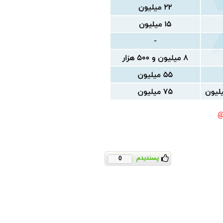
پسندیدم
0