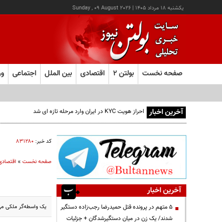
يکشنبه ۱۸ مرداد ۱۴۰۵
|
Sunday , 09 August 2026
صفحه نخست
بولتن ۲
اقتصادی
بین الملل
اجتماعی
ور
آخرین اخبار
احراز هویت KYC در ایران وارد مرحله تازه ای شد
کد خبر:
۸۳۱۲۸۰
صفحه نخست
»
اقتصادی
آخرین اخبار
یک واسطه‌گر ملکی می‌گ
۵ متهم در پرونده قتل حمیدرضا رجب‌زاده دستگیر
شدند/ یک زن در میان دستگیرشدگان + جزئیات