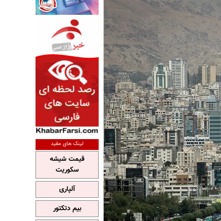
لینک های مفید
قیمت شیشه
سکوریت
آلپاری
بیم دتکتور