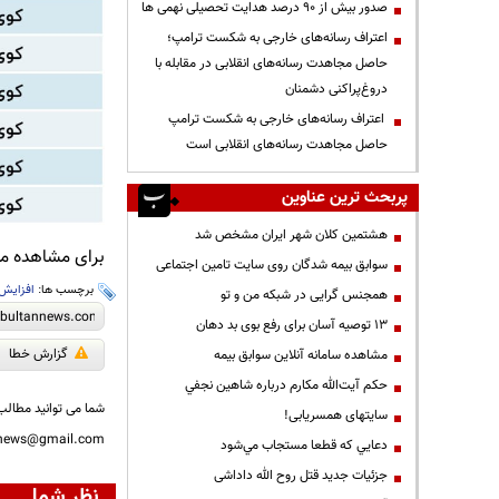
صدور بیش از ۹۰ درصد هدایت تحصیلی نهمی ها
اعتراف رسانه‌های خارجی به شکست ترامپ؛
حاصل مجاهدت رسانه‌های انقلابی در مقابله با
دروغ‌پراکنی دشمنان
اعتراف رسانه‌های خارجی به شکست ترامپ
حاصل مجاهدت رسانه‌های انقلابی است
پربحث ترین عناوین
هشتمین کلان شهر ایران مشخص شد
برای مشاهده مطا
سوابق بیمه شدگان روی سایت تامین اجتماعی
برچسب ها:
افزایش
همجنس گرایی در شبکه من و تو
13 توصیه آسان برای رفع بوی بد دهان
گزارش خطا
مشاهده سامانه آنلاين سوابق بیمه
حكم آيت‌الله مكارم درباره شاهين نجفي
شما می توانید مطالب 
سایتهای همسریابی!
nnews@gmail.com
دعايي كه قطعا مستجاب مي‌شود
جزئیات جدید قتل روح الله داداشی
نظر شما