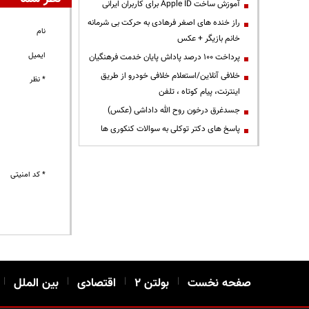
آموزش ساخت Apple ID برای کاربران ایرانی
راز خنده های اصغر فرهادی به حرکت بی شرمانه
نام
خانم بازیگر + عکس
ایمیل
پرداخت ۱۰۰ درصد پاداش پایان خدمت فرهنگیان
خلافی آنلاین/استعلام خلافی خودرو از طریق
* نظر
اینترنت، پیام کوتاه ، تلفن
جسدغرق درخون روح الله داداشی (عکس)
پاسخ های دکتر توکلی به سوالات کنکوری ها
* کد امنیتی
صفحه نخست
|
بولتن ۲
|
اقتصادی
|
بین الملل
|