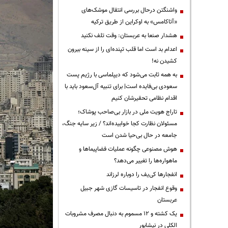
واشنگتن درحال بررسی انتقال موشک‌های
«آتاکامس» به اوکراین از طریق ترکیه
هشدار صنعا به عربستان: وقت تلف نکنید
اعدام بد است اما قلب تپنده‌ای را از سینه بیرون
کشیدن نه!
به همه ثابت می‌شود که دیپلماسی با رژیم پست
سعودی بی‌فایده است| برای تنبیه آل‌سعود باید با
اقدام نظامی تحقیرشان کنیم
تاراج هویت ملی در بازار بی‌صاحب پوشاک؛
مسئولان نظارت کجا خوابیده‌اند؟ / زیر سایه جنگ،
جامعه در حال بی‌حیا شدن است
هوش مصنوعی چگونه عملیات فضاپیماها و
ماهواره‌ها را تغییر می‌دهد؟
انفجارها کی‌یف را دوباره لرزاند
وقوع انفجار در تاسیسات گازی شهر جبیل
عربستان
یک کشته و ۱۲ مسموم به دنبال مصرف مشروبات
الکلی در نیشابور