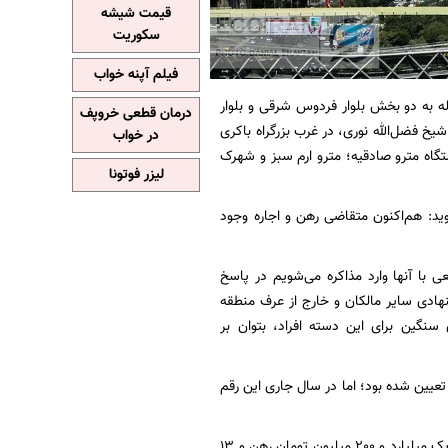
قیمت شیشه
سکوریت
فیلم آپنه خواب
هران قرار دارد و این محله به دو بخش بلوار فردوس شرقی و بلوار
درمان قطعی خروپف
 فضل‌الله نوری، در غرب بزرگراه باکری
در خواب
تگاه مترو صادقیه؛ مترو ارم سبز و شهرک
لیزر فوتونا
اره‌خانه به اکوایران می‌گوید: هم‌اکنون متقاضی رهن و اجاره وجود
ی با آنها وارد مذاکره می‌شویم در پاسخ
هادی سایر مالکان و خارج از عرف منطقه
سنگین برای این دسته افراد، بتوان بر
، در سال گذشته 150 میلیون تومان رهن و 4 میلیون 500 هزار تومان تعیین شده بود؛ اما در سال جاری این رقم
بنا به بررسی‌های ما از فایل‌های مشاوران املاک در کوی فردوس، برای واحدی با 156 مترمربع زیربنا، یک میلیارد و 200 میلیون تومان رهن و 13