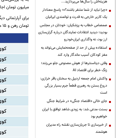
هزینه‌اش را سال‌ها می‌پردازید...
میلیون تومان اجا
«چرا نباید از شما متنفر باشند؟»؛ پاسخ معنادار
یک کاربر خارجی به قدرت و توانمندی ایرانیان
تومان رهن و 15 میلیون تومان اجاره ماهانه در نظر گرفته شده است.
صمصامی خطاب به پزشکیان: خودتان در مجلس
بودید؛ دیدید انتقادات نمایندگان درباره گران‌سازی
ارز بود، نه واگذاری ایران‌خودرو
استفاده بیش از حد از صفحه‌نمایش می‌تواند به
مغز کودکان آسیب ماندگار وارد کند
وقتی دیتاسنترها از هوش مصنوعی جلو می‌زنند؛
زنگ خطر برای اقتصاد AI
واکنش امام جمعه اردبیل به سخنان باقر خرازی:
دروغ بستن به رهبری قطعاً جرم بسیار بزرگی
است
جای خالی «اقتصاد جنگی» در شرایط جنگی
بسنت مدعی شد: به زودی شاهد توافق با ایران
خواهیم بود
از خبرسازی تا جریان‌سازی نقشه راه مدیران
هوشمند