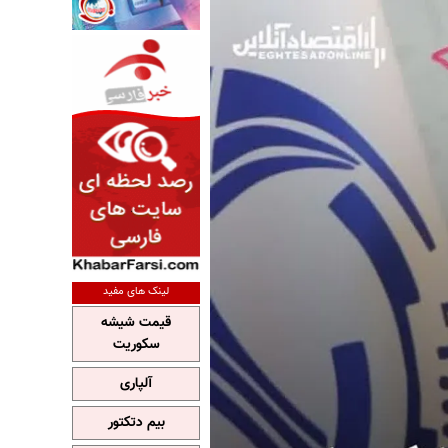
لینک های مفید
قیمت شیشه
سکوریت
آلپاری
بیم دتکتور