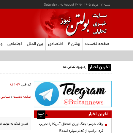
شنبه ۱۷ مرداد ۱۴۰۵
|
Saturday , 08 August 2026
صفحه نخست
بولتن ۲
اقتصادی
بین الملل
اجتماعی
ور
آخرین اخبار
رد ورود تمامی معتادان به اتاق‌های مدیریت مصرف؛ شرایط خا
کد خبر:
۸۳۱۰۱۷
صفحه نخست
»
سیاسی
آخرین اخبار
امروز کمک به دولت انق
چاک شومر: جنگ ایران اشتغال آمریکا را تخریب
کرد؛ ترامپ از کدام سیاره آمده؟!