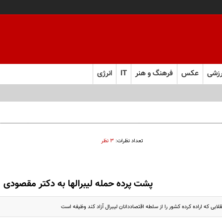
زشی
عکس
فرهنگ و هنر
IT
انرژی
ص پذیرش
تعداد نظرات:
۳ نظر
پشت پرده حمله لیبرالها به دکتر مقصودی
لابی که اراده کرده کشور را از سلطه اقتصاددانان لیبرال آزاد کند وظیفه است