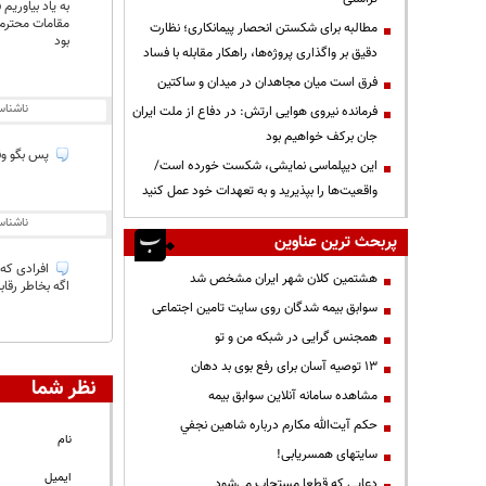
به یاد بیاوریم
مقامات محترم 
مطالبه برای شکستن انحصار پیمانکاری؛ نظارت
بود
دقیق بر واگذاری پروژه‌ها، راهکار مقابله با فساد
فرق است میان مجاهدان در میدان و ساکتین
ناشنا
فرمانده نیروی هوایی ارتش: در دفاع از ملت ایران
جان برکف خواهیم بود
پس بگو وقت
این دیپلماسی نمایشی، شکست خورده است/
واقعیت‌ها را بپذیرید و به تعهدات خود عمل کنید
ناشنا
پربحث ترین عناوین
افرادی که 
هشتمین کلان شهر ایران مشخص شد
اگه بخاطر رقاب
سوابق بیمه شدگان روی سایت تامین اجتماعی
همجنس گرایی در شبکه من و تو
13 توصیه آسان برای رفع بوی بد دهان
نظر شما
مشاهده سامانه آنلاين سوابق بیمه
حكم آيت‌الله مكارم درباره شاهين نجفي
نام
سایتهای همسریابی!
ایمیل
دعايي كه قطعا مستجاب مي‌شود