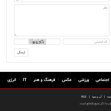
اجتماعی
|
ورزشی
|
عکس
|
فرهنگ و هنر
|
IT
|
انرژی
|
|
امه
آب و هوا
RSS
 با ذکر منبع بلامانع است.