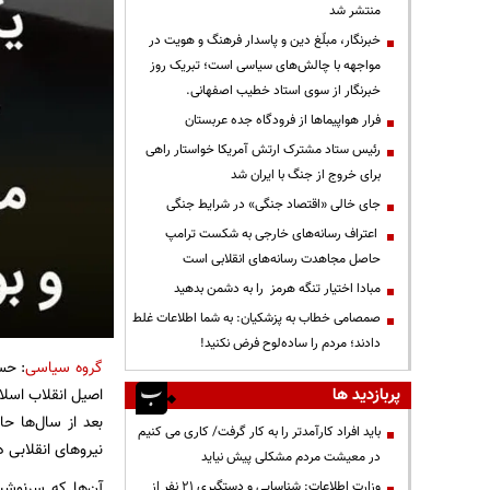
منتشر شد
خبرنگار، مبلّغ دین و پاسدار فرهنگ و هویت در
مواجهه با چالش‌های سیاسی است؛ تبریک روز
خبرنگار از سوی استاد خطیب اصفهانی.
فرار هواپیماها از فرودگاه جده عربستان
رئیس ستاد مشترک ارتش آمریکا خواستار راهی
برای خروج از جنگ با ایران شد
جای خالی «اقتصاد جنگی» در شرایط جنگی
اعتراف رسانه‌های خارجی به شکست ترامپ
حاصل مجاهدت رسانه‌های انقلابی است
مبادا اختیار تنگه هرمز را به دشمن بدهید
صمصامی خطاب به پزشکیان: به شما اطلاعات غلط
دادند؛ مردم را ساده‌لوح فرض نکنید!
گروه سیاسی
: حس
اصیل انقلاب اسلا
پربازدید ها
بعد از سال‌ها ح
باید افراد کارآمدتر را به کار گرفت/ کاری می کنیم
نیروهای انقلابی د
در معیشت مردم مشکلی پیش نیاید
آن‌ها که سرنوشت 
وزارت اطلاعات: شناسایی و دستگیری ۲۱ نفر از