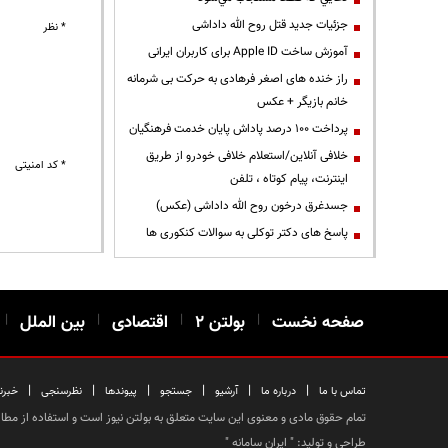
جزئیات جدید قتل روح الله داداشی
* نظر
آموزش ساخت Apple ID برای کاربران ایرانی
راز خنده های اصغر فرهادی به حرکت بی شرمانه
خانم بازیگر + عکس
پرداخت ۱۰۰ درصد پاداش پایان خدمت فرهنگیان
خلافی آنلاین/استعلام خلافی خودرو از طریق
* کد امنیتی
اینترنت، پیام کوتاه ، تلفن
جسدغرق درخون روح الله داداشی (عکس)
پاسخ های دکتر توکلی به سوالات کنکوری ها
صفحه نخست
|
بولتن ۲
|
اقتصادی
|
بین الملل
|
|
|
|
|
|
|
تماس با ما
درباره ما
آرشیو
جستجو
پیوندها
نظرسنجی
خبرن
تمام حقوق مادی و معنوی این سایت متعلق به بولتن نیوز است و استفاده از مطالب
طراحی و تولید: "
ایران سامانه
"