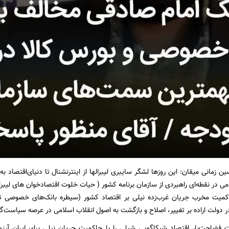
ین زمانی میقان: این روزها لشگر سایبری لیبرالها از اینترنشنال تا دنیای‌اقتصا
می در نقطه‌ای راهبردی از سازمان برنامه کشور ( حیات خلوت اقتصادخوان های لیبرا
اکمیت مخرب جریان غرب‌زده نیلی بر اقتصاد کشور (سیطره بانک‌های خصوصی تا 
ر دولت اراده بر تغییر، اصلاح و بازگشت به اصول انقلاب اسلامی در عرصه سیاست‌گذا
فضاحت‌بار اقتصاد شیکاگویی شیلی را با حاکمیت جریان نیلی برای ایران آرزو 