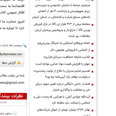
مزدوران مرتبط با سازمان جاسوسی و تروریستی
اقتصادما به سمت ع
رژیم صهیونیستی و بازداشت ۴ نفر از اعضای
افکار عمومی کاذب 
باندهای مسلح شرارت و اغتشاش در استان کرمان
امروز حمایت ما (
معامله بیش از ۴۱۳ هزار تن کالا در بازار فیزیکی
دارد تا دوباره به
بورس کالا / حراج باز و پتروشیمی پیشران ارزش
معاملات روز شدند
حمله نیروهای اسرائیلی به خبرنگار پرس‌تی‌وی
برچسب ها:
لشکر س
از التماس تا فروپاشی هژمونی دلار
تکذیب شایعه «معافیت سربازان فراری»
گزارش خطا
جهان با افزایش قیمت مواد غذایی مواجه است
تقسیم غنایم مدیران یا دفاع از تولید؛ پشت‌پرده
شما می توانید مطالب 
درخواست توقف یک آیین‌نامه چه بود؟
nnews@gmail.com
هشدار حاجی دلیگانی درباره تغییر سهم دریای
خزر و مخالفت با واگذاری امتیاز
نظرات بینندگ
آیت‌الله جوادی آملی: با هرکس که وحدت ملی و
ناشنا
اسلامی را بشکند، باید مقابله کرد
تهاتر ۱۶۷۳ میلیارد تومان از اموال شرکت‌های
ستون پنجم
تراستی