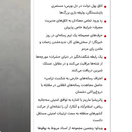
اتاق پول دولت در دل بورس؛ مستمری
بازنشستگان، وثیقه بازی بزرگ‌ها
رد ورود تمامی معتادان به اتاق‌های مدیریت
مصرف؛ شرایط خاص پذیرش
حرف‌های صمیمانه یک تیم رسانه‌ای در روز
خبرنگار؛ از سختی‌های کار، ندیده‌شدن زحمات و
ماندن پای مردم
یک رابطه شگفت‌انگیز در دنیای حشرات؛ مورچه‌ها
از شته‌ها مراقبت می‌کنند و در مقابل، عسلک
شیرین دریافت می‌کنند
اعتراف رسانه‌های خارجی به شکست ترامپ؛
حاصل مجاهدت رسانه‌های انقلابی در مقابله با
دروغ‌پراکنی دشمنان
پاتریشیا مارینز با اشاره به توافق امنیتی سه‌جانبه
ریاض، اسلام‌آباد و آنکارا، آن را نشانه‌ای از حرکت
کشورهای منطقه به سمت ترتیبات امنیتی مستقل
دانست
ویدئو؛ پنجمین مجموعه از اسناد مربوط به یوفوها