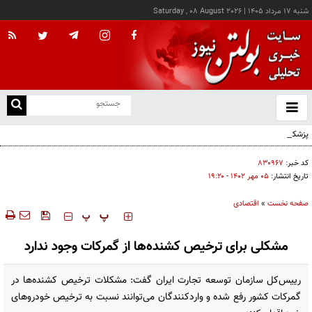
شنبه ۱۷ مرداد ۱۴۰۵
|
Saturday , 08 August 2026
از
و
ته
پزشکیان: خدمت بی‌منت و مشارکت مردمی، پایه حل مشکلات کشور است
ن
نو
کد خبر:
۸۳۰۹۶۷
تاریخ انتشار:
۰۵ مهر ۱۴۰۲ - ۱۹:۲۰
صفحه نخست
»
اقتصادی
‍‍‍ پ
پ
مشکلی برای ترخیص کشنده‌ها از گمرکات وجود ندارد
رییس‌کل سازمان توسعه تجارت ایران گفت: مشکلات ترخیص کشنده‌ها در
گمرکات کشور رفع شده و واردکنندگان می‌توانند نسبت به ترخیص خودروهای