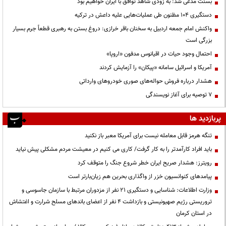
بسنت مدعی شد: به زودی شاهد توافق با ایران خواهیم بود
دستگیری ۱۰۴ مظنون طی عملیات‌هایی علیه داعش در ترکیه
واکنش امام جمعه اردبیل به سخنان باقر خرازی: دروغ بستن به رهبری قطعاً جرم بسیار
بزرگی است
احتمال وجود حیات در اقیانوس مدفون «اروپا»
آمریکا و اسرائیل سامانه «پیکان» را آزمایش کردند
هشدار درباره فروش حواله‌های صوری خودروهای وارداتی
۷ توصیه برای آغاز نویسندگی
پربازدید ها
تنگه هرمز قابل معامله نیست برای آمریکا معبر باز نکنید
باید افراد کارآمدتر را به کار گرفت/ کاری می کنیم در معیشت مردم مشکلی پیش نیاید
رویترز: هشدار صریح ایران خطر شروع جنگ را متوقف کرد
پیامدهای کنوانسیون خزر از واگذاری بحرین هم زیان‌بارتر است
وزارت اطلاعات: شناسایی و دستگیری ۲۱ نفر از مزدوران مرتبط با سازمان جاسوسی و
تروریستی رژیم صهیونیستی و بازداشت ۴ نفر از اعضای باندهای مسلح شرارت و اغتشاش
در استان کرمان