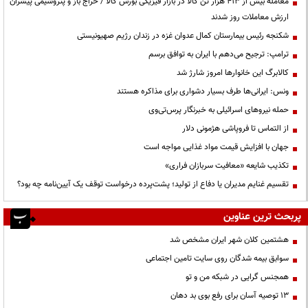
معامله بیش از ۴۱۳ هزار تن کالا در بازار فیزیکی بورس کالا / حراج باز و پتروشیمی پیشران
ارزش معاملات روز شدند
شکنجه رئیس بیمارستان کمال عدوان غزه در زندان رژیم صهیونیستی
ترامپ: ترجیح می‌دهم با ایران به توافق برسم
کالابرگ این خانوارها امروز شارژ شد
ونس: ایرانی‌ها طرف بسیار دشواری برای مذاکره هستند
حمله نیروهای اسرائیلی به خبرنگار پرس‌تی‌وی
از التماس تا فروپاشی هژمونی دلار
جهان با افزایش قیمت مواد غذایی مواجه است
تکذیب شایعه «معافیت سربازان فراری»
تقسیم غنایم مدیران یا دفاع از تولید؛ پشت‌پرده درخواست توقف یک آیین‌نامه چه بود؟
پربحث ترین عناوین
هشتمین کلان شهر ایران مشخص شد
سوابق بیمه شدگان روی سایت تامین اجتماعی
همجنس گرایی در شبکه من و تو
13 توصیه آسان برای رفع بوی بد دهان