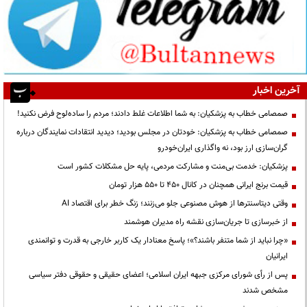
آخرین اخبار
صمصامی خطاب به پزشکیان: به شما اطلاعات غلط دادند؛ مردم را ساده‌لوح فرض نکنید!
صمصامی خطاب به پزشکیان: خودتان در مجلس بودید؛ دیدید انتقادات نمایندگان درباره
گران‌سازی ارز بود، نه واگذاری ایران‌خودرو
پزشکیان: خدمت بی‌منت و مشارکت مردمی، پایه حل مشکلات کشور است
قیمت‌ برنج ایرانی همچنان در کانال ۴۵۰ تا ۵۵۰ هزار تومان
وقتی دیتاسنترها از هوش مصنوعی جلو می‌زنند؛ زنگ خطر برای اقتصاد AI
از خبرسازی تا جریان‌سازی نقشه راه مدیران هوشمند
«چرا نباید از شما متنفر باشند؟»؛ پاسخ معنادار یک کاربر خارجی به قدرت و توانمندی
ایرانیان
پس از رأی شورای مرکزی جبهه ایران اسلامی؛ اعضای حقیقی و حقوقی دفتر سیاسی
مشخص شدند