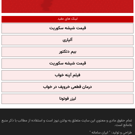
لینک های مفید
قیمت شیشه سکوریت
آلپاری
بیم دتکتور
قیمت شیشه سکوریت
فیلم آپنه خواب
درمان قطعی خروپف در خواب
لیزر فوتونا
تمام حقوق مادی و معنوی این سایت متعلق به بولتن نیوز است و استفاده از مطالب با ذکر منبع
بلامانع است.
طراحی و تولید: "
ایران سامانه
"