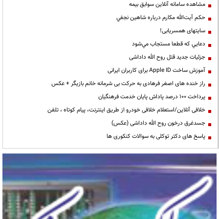
مشاهده سامانه آنلاين سوابق بیمه
حكم آيت‌الله مكارم درباره شاهين نجفي
سایتهای همسریابی!
دعايي كه قطعا مستجاب مي‌شود
جزئیات جدید قتل روح الله داداشی
آموزش ساخت Apple ID برای کاربران ایرانی
راز خنده های اصغر فرهادی به حرکت بی شرمانه خانم بازیگر + عکس
پرداخت ۱۰۰ درصد پاداش پایان خدمت فرهنگیان
خلافی آنلاین/استعلام خلافی خودرو از طریق اینترنت، پیام کوتاه ، تلفن
جسدغرق درخون روح الله داداشی (عکس)
پاسخ های دکتر توکلی به سوالات کنکوری ها