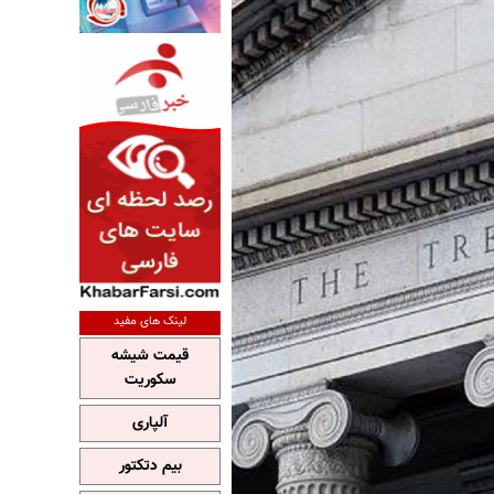
لینک های مفید
قیمت شیشه
سکوریت
آلپاری
بیم دتکتور