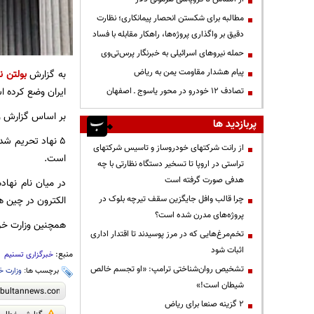
مطالبه برای شکستن انحصار پیمانکاری؛ نظارت
دقیق بر واگذاری پروژه‌ها، راهکار مقابله با فساد
حمله نیروهای اسرائیلی به خبرنگار پرس‌تی‌وی
پیام هشدار مقاومت یمن به ریاض
به گزارش
بولتن ن
ایران وضع کرده ا
تصادف ۱۲ خودرو در محور یاسوج ـ اصفهان
بر اساس گزارش وز
پربازدید ها
5 نهاد تحریم شد
از رانت‌ شرکتهای خودروساز و تاسیس شرکتهای
است.
تراستی در اروپا تا تسخیر دستگاه نظارتی با چه
هدفی صورت گرفته است
در میان نام نها
چرا قالب وافل جایگزین سقف تیرچه بلوک در
الکترون در چین ه
پروژه‌های مدرن شده است؟
همچنین وزارت خزان
تخم‌مرغ‌هایی که در مرز پوسیدند تا اقتدار اداری
اثبات شود
منبع:
خبرگزاری تسنیم
تشخیص روان‌شناختی ترامپ: «او تجسم خالص
برچسب ها:
وزارت خز
شیطان است!»
۲ گزینه صنعا برای ریاض