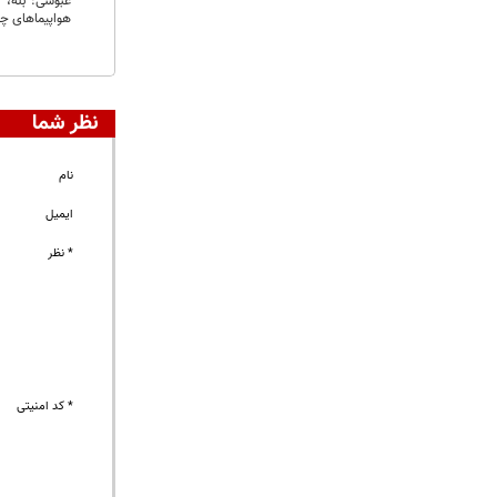
هواپیما‌های چینی «B-۶ D» و موشک‌های ضد کشتی «کرم ابر
نظر شما
نام
ایمیل
* نظر
* کد امنیتی