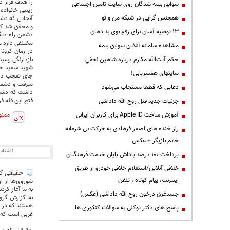
را هدف قرار د
سوابق بیمه شدگان روی سایت تامین اجتماعی
زینبی خانواده 
همجنس گرایی در شبکه من و تو
و محقق شد که
13 توصیه آسان برای رفع بوی بد دهان
دشمن راه دیگ
مختلفی دارد 
مشاهده سامانه آنلاين سوابق بیمه
در زمان کرونا
حكم آيت‌الله مكارم درباره شاهين نجفي
بازدارنگی رسی
سایتهای همسریابی!
جای تعجب داش
میرفت و دشمن 
دعايي كه قطعا مستجاب مي‌شود
داشت که دشمن 
فتح این قله ف
جزئیات جدید قتل روح الله داداشی
آموزش ساخت Apple ID برای کاربران ایرانی
ممنو
راز خنده های اصغر فرهادی به حرکت بی شرمانه
خانم بازیگر + عکس
ناشنا
پرداخت ۱۰۰ درصد پاداش پایان خدمت فرهنگیان
خلافی آنلاین/استعلام خلافی خودرو از طریق
حقیقتی که 
اینترنت، پیام کوتاه ، تلفن
به ما آغاز کردن
جسدغرق درخون روح الله داداشی (عکس)
به گزارش گروه
هستند که در ر
پاسخ های دکتر توکلی به سوالات کنکوری ها
غربی است که 