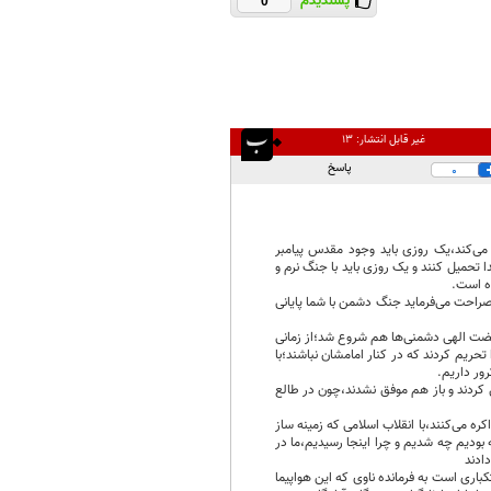
پسندیدم
0
غیر قابل انتشار:
۱۳
پاسخ
0
 می‌کند،یک روزی باید وجود مقدس پیامبر
د پیامبر خدا تحمیل کنند و یک روزی باید با جنگ نرم و
ده است.
راحت می‌فرماید جنگ دشمن با شما پایانی
ر ۱۵ خرداد سال ۱۳۴۲ جوانه زد و به موازات این نهضت الهی دشمنی‌ها هم شروع شد؛از زمانی
حریم کردند که در کنار امامشان نباشند؛با
ل کردند و باز هم موفق نشدند،چون در طالع
ره می‌کنند،با انقلاب اسلامی که زمینه ساز
ودیم چه شدیم و چرا اینجا رسیدیم،ما در
ادند
سارت که خوی استکباری است به فرمانده ناوی که این هواپیما