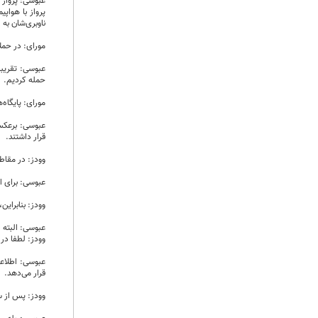
پرواز با هواپی
ناوبری‌شان به 
مورای: در حملات سال ۱۹۸۰میلادی همه پایگاه‌های ایران را 
عبوسی: تقریبا 
حمله کردیم.
مورای: پایگاه‌های هو
قرار داشتند.
وودز: در مقاط
عبوسی: برای اجرای 
وودز: بنابراین
عبوسی: البته در مورد اطلاعات تصویری (ence
وودز: لطفا در 
عبوسی: اطلاعا
قرار می‌دهد.
وودز: پس از سال ۱۹۸۰میلادی با استفاده از رادار و اطلاعات مخابراتی می‌توانستید ارتباطات بین سامانه‌های پدافند هوایی