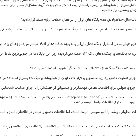
عبوسی: پرواز با هواپیما‌های غربی آسان‌تر است. ما در سال ۱۹۷۵میلادی پروازی که ب
ما‌های میراژ از هواپیما‌های روسی راحت‌تر بود، اما کار با تجهیزات آن‌ها مشکل‌تر بود و برای کس
زمان بیشتری نیاز داشتیم.
در همان حملات اولیه هدف قراردادید؟
همه را هدف قرار دادیم و به بسیاری از پایگاه‌های هوایی که دربرد عملیاتی ما بودند و پشتیبانی هو
ایی محل استقرار جنگنده‌های ایرانی و به ویژه جنگنده‌های اف­۱۴ بیشتر مورد توجه‌تان بود، درست است؟
عبوسی: برعکس، به پایگاه‌های جنگنده‌های «اف ۱۴» حمله نمی‌کردیم؛ زیرا این پایگاه‌ها در 
ع مختلف جنگ چگونه از پشتیبانی اطلاعاتی دیگر کشور‌ها استفاده می‌کردید؟
عملیات تصویربرداری شناسایی بر فراز خاک ایران از هواپیما‌های میگ ۲۵ و میراژ استفاده می‌کردیم.
، نیروی هوایی عراق اطلاعات نظامی موردنیاز برای پشتیبانی از حملاتش را با اجرای عملیات شناسایی 
Imagery Intellig) صحبت می‌کنیم، نه اطلاعات مخابراتی (Signals Intelligence).
مورد هر دو نوع اطلاعات برایمان توضیح دهید.
ت مخابراتی بیشتر با امور سیاسی مرتبط است، اما اطلاعات تصویری بیشتر بر اطلاعاتی استوار است
 یا هواپیما‌های ایرانی را رصد کنید؟