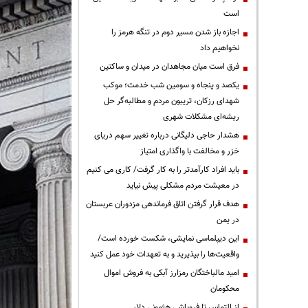
است
اجازه باز شدن مسیر دوم در تنگه هرمز را
نخواهیم داد
فرق است میان مجاهدان در میدان و ساکتین
یکصد و پنجاه و سومین شب خدمت؛ موکب
شهدای رزکان، تریبون مردم و مطالبه‌گر حل
ریشه‌ای مشکلات شهری
هشدار حاجی دلیگانی درباره تغییر سهم دریای
خزر و مخالفت با واگذاری امتیاز
باید افراد کارآمدتر را به کار گرفت/ کاری می کنیم
در معیشت مردم مشکلی پیش نیاید
هدف قرار گرفتن اتاق‌ فرماندهی مزدوران عربستان
در یمن
این دیپلماسی نمایشی، شکست خورده است/
واقعیت‌ها را بپذیرید و به تعهدات خود عمل کنید
امید مالباختگان رمزارز آبکی به فروش اموال
محکومان
از التماس تا فروپاشی هژمونی دلار