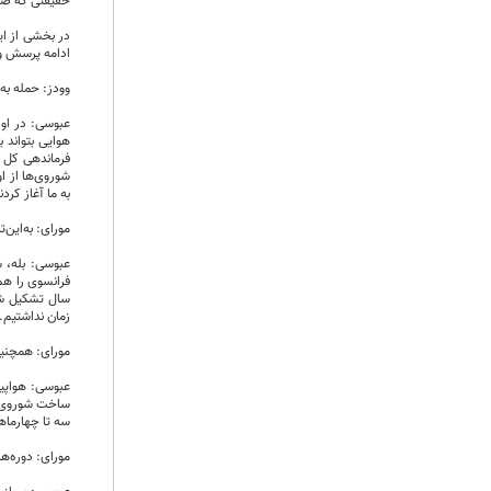
حقیقتی که صدا
در بخشی از ای
ادامه پرسش و 
وودز: حمله به 
هوایی بتواند 
فرماندهی کل ن
به ما آغاز کردن
مورای: به‌این‌ترتیب، شوروی‌ها از سپتامبر ۱۹۸۰
سال تشکیل شد.
زمان نداشتیم.
مورای: همچنین 
عبوسی: هواپیما
سه تا چهارماه
مورای: دوره‌­