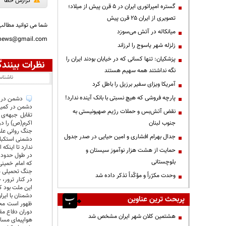
گزارش خطا
گستره امپراتوری ایران در ۵ قرن پیش از میلاد؛
تصویری از ایران ۲۵ قرن پیش
شما می توانید مطالب 
میانکاله در آتش می‌سوزد
nnews@gmail.com
زلزله شهر یاسوج را لرزاند
پزشکیان: تنها کسانی که در خیابان بودند ایران را
نظرات بینندگ
نگه نداشتند همه سهیم هستند
ناشنا
آمریکا ویزای سفیر برزیل را باطل کرد
پارچه فروشی که هیچ نسبتی با بانک آینده ندارد!
دشمن در جن
دشمن در کمین ا
نقض آتش‌بس و حملات رژیم صهیونیستی به
تقابل جبهه‌ی 
جنوب لبنان
جنگ روانی علیه
جدال بهرام افشاری و امین حیایی در صدر جدول
دشمنی استکبار
ندارد تا اینکه
حمایت از هشت هزار نوآموز سیستان و
بلوچستانی
که امام خمینی
جنگ تحمیلی هم مو
وحدت مکرّراً و مؤکّداً تذکر داده شد
در کنار ترور،
این ملت بود که
دشمنان با ایرا
پربحث ترین عناوین
ظهور است مخال
دوران دفاع مق
هشتمین کلان شهر ایران مشخص شد