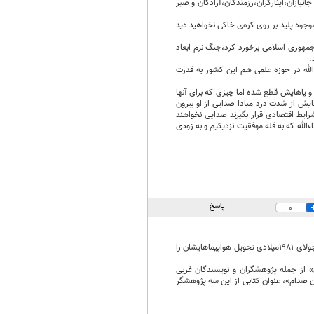
نبازان،ایثارگران،رزمندگان،آزادگان و صبر
 حاج قاسم فرمود تا ۳ ماه دیگر شما اثری از این موجود پلید بر روی کره‌ی خاکی نخواهید دید
وری اسلامی برخورد کرد،جنگ نرم ابعاد
.
دالله در حوزه علمی هم این کشور به قدرت
ه سعید شهید شده و پاهایش قطع شده اما چیزی که برای آنها
ش از شدت درد مبادا صدایی از او بیرون
ایط اقتصادی قرار بگیرند صدایی نخواهند
لله که به قله موفقیت نزدیکیم و به زودی
پاسخ
0
شوروی‌ها از اواخر ۱۹۸۰ تا اواسط ۱۹۸۱میلادی تأمین اقلام آمادی ما را متوقف و در عوض، فرانسوی‌ها از ابتدای جولای ۱۹۸۱میلادی تحویل هواپیماهایشان را
ن» از جمله پژوهشگران و نویسندگان غربی
ان صدام»، عنوان کتابی از این سه پژوهشگر