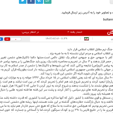
و تصاویر خود را به آدرس زیر ارسال فرمایید.
bulta
ان
در انتظار بررسی:
انتشار یافته:
۲
س
|
|
۱۱:۳۹ - ۱۴۰۲/۰۷/۰۶
0
گ نرم مقابل انقلاب اسلامی قرار دارد
نقلاب اسلامی و مردم ایران نشسته تا به ما ضربه بزند .
کفر با جبهه‌ی حق و جبهه‌ی اسلام یک تقابل دائمی است،منتها دائما تاکتیک‌های دشمن تغییر
اکرم(ص) را در حصر قرار بدهند و ۳ سال در تحریم و محاصره باشد،یک روزی باید جنگ‌هایی را بر وجو
 پیامبر اکرم(ص) شایعه پراکنی کنند که این شیوه‌ها و تاکیتک‌ها را دشمن از صدر اسلام به کار بر
 جهانی با نظام مقدس جمهوری اسلامی ایران، یک دشمنی ریشه دار است بطوریکه قرآن کریم به ص
 از دینتان روی گردان شوید،البته اگر دشمن این قدرت را پیدا کند.
در طول حدود ۶۰ سال مبارزه ای که شد یعنی انقلاب اسلامی د
(ره)را تبعید کردند و تحریم شروع شد هم امام را تحریم کردند که در بین امت نباشد و هم امت را ت
فق نشدند ما را شکست بدهند و شروع کردند به ترور کردن تا جایی که تا کنون۱۷ هزار شهید ترور داریم.
 جنگ و تحریم فتنه های نرم سیاسی را آغاز کردند و پشت سر این فتنه ها فتنه تجزیه طلبی را دنبا
 همیشه باید پیروز باشند.
ن مستقل و قوی مخالفند با کشور ذلیل که آنها مذاکره نمی‌کنند،با کشوری که قدرت داشته باشد مذاک
فند و به دنبال بازگشت حقارت‌های گذشته بر این ملت هستند،اینها ریشه های دشمنی است،چه ب
دس تحریم بودیم که هیچکس حق نداشت به ما سلاح که هیچ حتی سیم خاردار هم نباید به ما می‌د
هواپیمای مسافربری ما را در خلیج فارس با ۲۹۰ زن و کودک سرنگون کردند،اما با گستاخی و ج