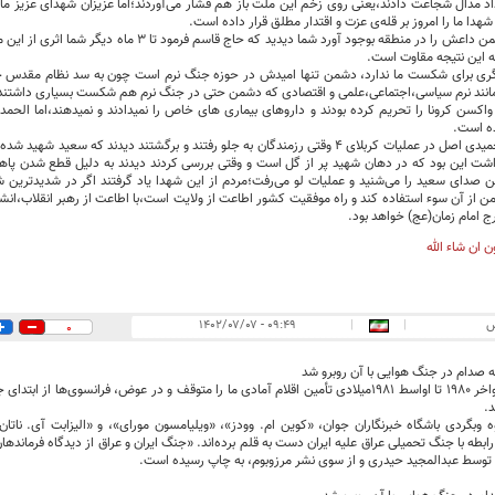
اد مدال شجاعت دادند،یعنی روی زخم این ملت باز هم فشار می‌آوردند؛اما عزیزان شهدای عزیز ما جا
شهدا ما را امروز بر قله‌ی عزت و اقتدار مطلق قرار داده است.
آنجایی که دشمن داعش را در منطقه بوجود آورد شما دیدید که
 این نتیجه مقاوت است.
ری برای شکست ما ندارد، دشمن تنها امیدش در حوزه جنگ نرم است چون به سد نظام مقدس جمه
مانند نرم سیاسی،اجتماعی،علمی و اقتصادی که دشمن حتی در جنگ نرم هم شکست بسیاری داشتند
 واکسن کرونا را تحریم کرده بودند و داروهای بیماری های خاص را نمیدادند و نمیدهند،اما الحم
ده است.
شهید سعید حمیدی اصل در عملیات کربلای ۴ وقتی رزمندگان به جلو رفتند و برگشتند دیدند ک
ت این بود که در دهان شهید پر از گل است و وقتی بررسی کردند دیدند به دلیل قطع شدن پاهای
صدای سعید را می‌شنید و عملیات لو می‌رفت؛مردم از این شهدا یاد گرفتند اگر در شدیدترین شر
از آن سوء استفاده کند و راه موفقیت کشور اطاعت از ولایت است،با اطاعت از رهبر انقلاب،انشاءا
رج امام زمان(عج) خواهد بود.
ن ان شاء الله
س
|
|
۰۹:۴۹ - ۱۴۰۲/۰۷/۰۷
0
صدام در جنگ هوایی با آن روبرو شد
د.
 وبگردی باشگاه خبرنگاران جوان، «کوین ام. وودز»، «ویلیامسون مورای»، و «الیزابت آی. ناتا
ابطه با جنگ تحمیلی عراق علیه ایران دست به قلم برده‌اند. «جنگ ایران و عراق از دیدگاه فرمانده
توسط عبدالمجید حیدری و از سوی نشر مرزوبوم، به چاپ رسیده است.