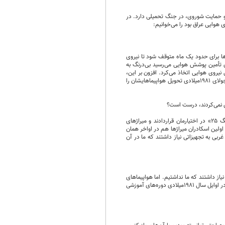
و حمایت شوروی، در جنگ تحمیلی دارد. در
وایی عراق بود را می‌خوانیم:
 پرواز‌ها برای حدود یک ماه متوقف شود تا نیروی
ای تأمین پوشش هوایی می‌رسید بی‌درنگ به
یروی هوایی اتخاذ می‌کرد. افزون بر این،
شوروی‌ها از اواخر ۱۹۸۰ تا اواسط ۱۹۸۱میلادی تأمین اقلام آمادی ما را متوقف و در عوض، فرانسوی‌ها از ابتدای جولای ۱۹۸۱میلادی تحویل هواپیماهایشان را
عبوسی: بله، شوروی‌ها در آن مقطع در هیچ زمینه‌ای از ما پشتیبانی نمی‌کردند، اما پس‌ازآن جنگنده‌های «میگ ۲۵» در اختیارمان قراردادند و میراژ‌های
قع دریافت کرده بودیم. فکر می‌کنم اولین اسکادران میگ ۲۵ ما در اوت ۱۹۸۱میلادی و اولین اسکادران میراژ‌ها هم در اواخر همان
ربی به تجهیزاتی نیاز داشتند که ما در آن
از داشتند که ما نداشتیم. اما هواپیما‌های
ساخت شوروی با شرایط پایگاه‌های ما سازگار بودند. بنابراین، آماده کردن اسکادران­‌های میراژ قدری طول کشید و در اوایل سال ۱۹۸۱میلادی دوره­‌های آموزشی