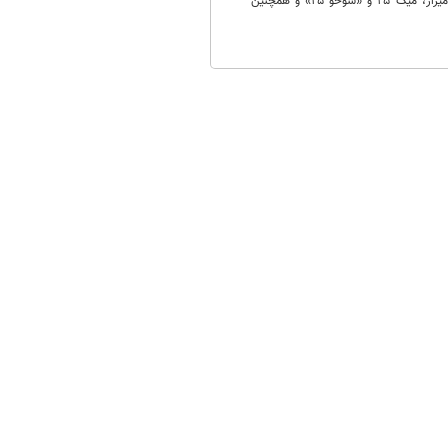
عبوسی: بله، البته نیروی هوایی عراق پس از سال ۱۹۸۲میلادی (۱۳۶۲ شمسی) و پس از ورود هواپیما‌های میراژ، میگ ۲۵ و «سوخو ۲۵» و همچنین