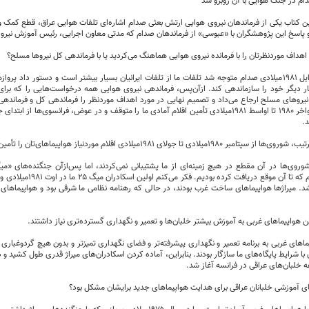
م در جنگ هوایی با آن روبرو شد
ن کتاب یکی از فرماندهان نیروی هوایی ارتش بعثی صدام اشاره‌ای تلفات هوایی عراق، قطع کمک 
پاسخ این پژوهشگران با «عبوسی» از فرماندهان صدام که مدتی معاون اجرایی، رئیس آموزش نیروی ه
اهداف موردنظرتان را با فرمانده نیروی هوایی هماهنگ می­‌کردید یا با فرماندهی کل نیرو‌ها مسلح؟
عبوسی: در اوایل ۱۹۸۱میلادی صدام متوجه شد تلفات ما از تلفات ایرانیان بسیار بیشتر است و دستور داد
بار دیگر خود را سازماندهی کند. ازآن‌پس، فرماندهی نیروی هوایی همه درخواست‌هایی را که بر
یرو‌های مسلح ارجاع می‌داد و تصمیم نهایی در مورد اهداف موردنظر را فرماندهی کل و فرماندهی ن
د.
میلادی تا جولای ۱۹۸۱میلادی اقلام موردنیاز هواپیماهای‌تان را تأمین نمی‌کردند، درست است؟
فرانسوی را هم که تا آن مو
 میراژ‌ها هواپیما‌های ساخت غرب بودند، در حالی که رهنامه نظامی ما شرقی بود و هواپیما‌های غ
هواپیما‌های غربی به آموزش بیشتر خلبان­‌ها و تعمیر و نگهداری گسترده‌تری نیاز داشتند.
‌های غربی به برنامه تعمیر و نگهداری پیشرفته‌تر و فضای نگهداری تمیزتر و بدون هیچ گردوغباری نی
ه خلبان‌های عراقی در فرانسه آغاز شد.
های آموزشی خلبانان عراقی برای هدایت هواپیما‌های جدید برایشان مشکل بود؟