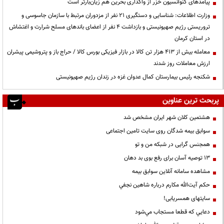
پیامدهای کنوانسیون خزر از واگذاری بحرین هم زیان‌بارتر است
وزارت اطلاعات: شناسایی و دستگیری ۲۱ نفر از مزدوران مرتبط با سازمان جاسوسی و
تروریستی رژیم صهیونیستی و بازداشت ۴ نفر از اعضای باندهای مسلح شرارت و اغتشاش
در استان کرمان
معامله بیش از ۴۱۳ هزار تن کالا در بازار فیزیکی بورس کالا / حراج باز و پتروشیمی پیشران
ارزش معاملات روز شدند
شکنجه رئیس بیمارستان کمال عدوان غزه در زندان رژیم صهیونیستی
پربحث ترین عناوین
هشتمین کلان شهر ایران مشخص شد
سوابق بیمه شدگان روی سایت تامین اجتماعی
همجنس گرایی در شبکه من و تو
13 توصیه آسان برای رفع بوی بد دهان
مشاهده سامانه آنلاين سوابق بیمه
حكم آيت‌الله مكارم درباره شاهين نجفي
سایتهای همسریابی!
دعايي كه قطعا مستجاب مي‌شود