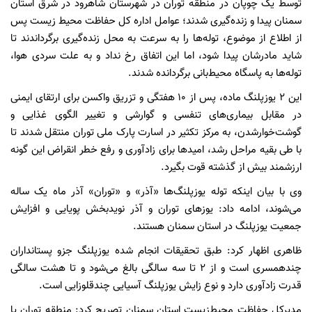
توسط یک چوپان در منطقه توران در شهرستان شاهرود در شرق استان
سمنان پیدا و زنده‌گیری شدند؛ عوامل اداره کل حفاظت محیط زیست پس
از اطلاع از موضوع، توله‌ها را به سرعت به محل زنده‌گیری برگرداندند تا
شاید مادرشان پیدا شود، اما این اتفاق رخ نداد و به علت سردی هوا،
توله‌ها به پاسگاه محیط‌بانی برگردانده شدند.
این ۲ یوزپلنگ ماده، پس از ۱۰ هفتگی و تزریق واکسن برای ارتقای ایمنی
در مقابل بیماری‌های تنفسی و گوارشی و تغییر الگوی غذایی و
گوشت‌خوارشدن، به مرکز تکثیر در اسارت پارک ملی توران منتقل شدند تا
با طی بقیه مراحل رشد، امید‌ها برای زادآوری و رفع خطر انقراض این گونه
ارزشمند بیش از گذشته قوت بگیرد.
وی با بیان اینکه توله یوزپلنگ‌ها «آذر» و «توران» آذر ماه یک ساله
می‌شوند، ادامه داد: یوز‌های توران و آذر نویدبخش پویایی و افزایش
جمعیت یوزپلنگ در استان سمنان هستند.
ظاهری اظهار کرد: طبق تحقیقات انجام شده یوزپلنگ جزو پستانداران
چندهمسری است و از ۲ تا سه سالگی بالغ می‌شود و تا هشت سالگی
قدرت زادآوری دارد و نوع زایش یوزپلنگ آسیایی چندقلوزایی است.
مدیرکل حفاظت محیط‌زیست استان سمنان تصریح کرد: منطقه توران یا