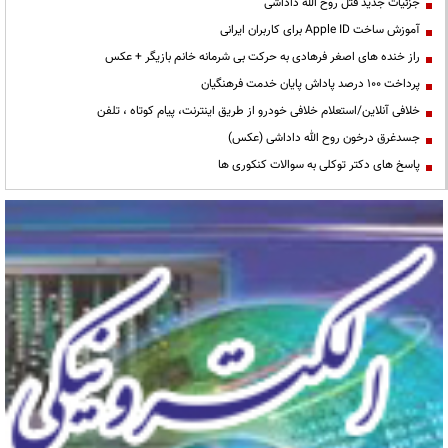
جزئیات جدید قتل روح الله داداشی
آموزش ساخت Apple ID برای کاربران ایرانی
راز خنده های اصغر فرهادی به حرکت بی شرمانه خانم بازیگر + عکس
پرداخت ۱۰۰ درصد پاداش پایان خدمت فرهنگیان
خلافی آنلاین/استعلام خلافی خودرو از طریق اینترنت، پیام کوتاه ، تلفن
جسدغرق درخون روح الله داداشی (عکس)
پاسخ های دکتر توکلی به سوالات کنکوری ها