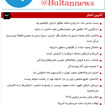
آخرین اخبار
بسنت مدعی شد: به زودی شاهد توافق با ایران خواهیم بود
دستگیری ۱۰۴ مظنون طی عملیات‌هایی علیه داعش در ترکیه
واکنش امام جمعه اردبیل به سخنان باقر خرازی: دروغ بستن به رهبری قطعاً جرم بسیار
بزرگی است
احتمال وجود حیات در اقیانوس مدفون «اروپا»
آمریکا و اسرائیل سامانه «پیکان» را آزمایش کردند
هشدار درباره فروش حواله‌های صوری خودروهای وارداتی
۷ توصیه برای آغاز نویسندگی
احیای شن‌چاله‌های جنوب تهران درکمیسیون ماده ۵نهایی شد
خادمیان: هیچ شفیعی برای زن نزد خداوند بهتر از رضایت شوهر نیست
سربازانِ خیابانِ ظهور؛ ملتِ مبعوثِ رودسر در پاسخ به دشمن: «خیابان‌ها را به ناامیدان
نمی‌دهیم»
اعلام پایان مراسم اربعین ۱۴۰۵
توقف صادرات نفت عربستان به آمریکا