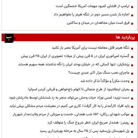
ترامپ از افشای کمبود مهمات آمریکا خشمگین است
اجازه باز شدن مسیر دوم در تنگه هرمز را نخواهیم داد
فرق است میان مجاهدان در میدان و ساکتین
پربازدید ها
تنگه هرمز قابل معامله نیست برای آمریکا معبر باز نکنید
گستره امپراتوری ایران در ۵ قرن پیش از میلاد؛ تصویری از ایران ۲۵ قرن پیش
پزشکیان: تنها کسانی که در خیابان بودند ایران را نگه نداشتند همه سهیم هستند
ماجرای نصب سنگ مزار اکبر عبدی چیست؟
وحدت مکرّراً و مؤکّداً تذکر داده شد
بحران اینفانتینو؛ از طرح جنجالی تا اتهام باج‌خواهی و قربانی کردن اسپانیا
دست نزنید؛ لمس نوزاد حیات وحش می‌تواند منجر به رد شدنشان توسط مادرشان شود
باید افراد کارآمدتر را به کار گرفت/ کاری می کنیم در معیشت مردم مشکلی پیش نیاید
موکب شهدای رزکان؛ ۱۵۲ شب همدلی، خدمت و میزبانی از مردم ولایت‌مدار شهریار
رویترز: هشدار صریح ایران خطر شروع جنگ را متوقف کرد
پل شهرستان پل‌سفید پس از ۲۵ سال به مرحله بهره‌برداری رسید