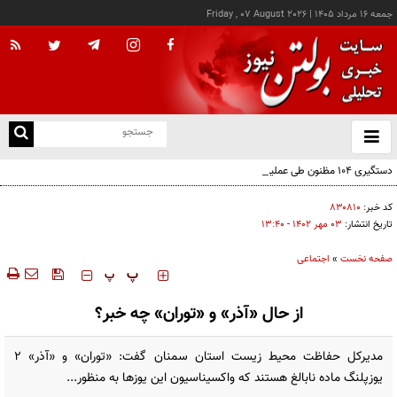
جمعه ۱۶ مرداد ۱۴۰۵
|
Friday , 07 August 2026
از
و
ته
دستگیری ۱۰۴ مظنون طی عملیات‌هایی علیه داعش در ترکیه
ن
نو
کد خبر:
۸۳۰۸۱۰
تاریخ انتشار:
۰۳ مهر ۱۴۰۲ - ۱۳:۴۰
صفحه نخست
»
اجتماعی
‍‍‍ پ
پ
از حال «آذر» و «توران» چه خبر؟
مدیرکل حفاظت محیط زیست استان سمنان گفت: «توران» و «آذر» ۲
یوزپلنگ ماده نابالغ هستند که واکسیناسیون این یوز‌ها به منظور...