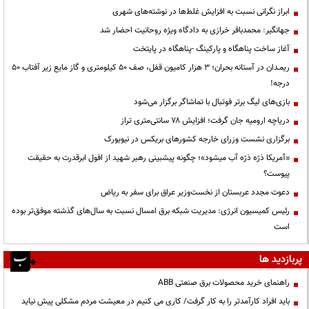
ابراز نگرانی نسبت به افزایش غلط‌ها در نوشته‌های شهری
جهانگیر: محمدباقر خرازی به دادگاه ویژه روحانیت احضار شد
آغاز ساخت پناهگاه و پارکینگ -پناهگاه در پایتخت
ریمـدان در آستانه بحران؛ ۳ هزار کامیون قفل، صف ۵۰ کیلومتری و گاز مایع زیر آفتاب ۵۰
درجه!
بازی‌های لیگ برتر فوتبال با تماشاگر برگزار می‌شود
دریاچه ارومیه جان گرفت؛ افزایش ۷۸ سانتی‌متری تراز
برگزاری نشست وزرای خارجه کشورهای بریکس در نیویورک
«آمریکا ذرّه ذرّه آب میشود»؛ چگونه پیشبینی رهبر شهید از افول ابرقدرت به حقیقت
پیوست؟
دعوت مجدد عربستان از نخست‌وزیر عراق برای سفر به ریاض
رئیس کمیسیون انرژی: مدیریت شبکه برق امسال نسبت به سال‌های گذشته موفق‌تر بوده
است
پربازدید ها
راهنمای خرید محصولات برق صنعتی ABB
باید افراد کارآمدتر را به کار گرفت/ کاری می کنیم در معیشت مردم مشکلی پیش نیاید