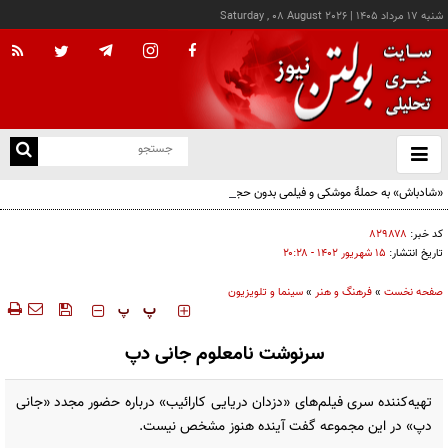
شنبه ۱۷ مرداد ۱۴۰۵
|
Saturday , 08 August 2026
از
و
ته
«شادباش» به حملۀ موشکی و فیلمی بدون حجاب؛ روایت تناقض‌های محسن قرایی
ن
نو
کد خبر:
۸۲۹۸۷۸
تاریخ انتشار:
۱۵ شهريور ۱۴۰۲ - ۲۰:۲۸
صفحه نخست
»
فرهنگ و هنر
»
سینما و تلویزیون
‍‍‍ پ
پ
سرنوشت نامعلوم جانی دپ
تهیه‌کننده سری فیلم‌های «دزدان دریایی کارائیب» درباره حضور مجدد «جانی
دپ» در این مجموعه گفت آینده هنوز مشخص نیست.