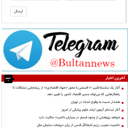
آخرین اخبار
آغاز یک سلسله‌کلیپ ۱۰ قسمتی با محور «جهاد اقتصادی»؛ از ریشه‌یابی مشکلات تا
راهکارهایی که می‌تواند مسیر اقتصاد کشور را تغییر دهد
هشدار نسبت به وقوع تندباد در تهران
آغاز ثبت‌نام آزمون ارشد علوم پزشکی از امروز
شواهد پژوهشی از وجود فسفر در بمباران «لامرد» حکایت دارد
خاصیت عجیب رژیم اشغالگر قدس از زبان دیپلمات سازمان ملل