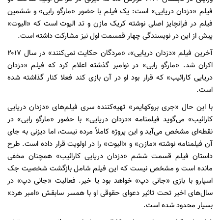
فیلم «دزدان دریایی» است: یک فیلم با حضور «مارگو رابی» و ششمین
فیلم در فرانچایز اصلی نوشته کریک مازن و تد الیوت است که «الیوت»
پیش از این در نویسندگی چهار قمسمت اول نیز مشارکت داشته است.
آخرین فیلم «دزدان دریایی»، «مردگان حکایت نمی‌کنند» در سال ۲۰۱۷
اکران شد. «مارگو رابی» در نوامبر گذشته اعلام کرد که فیلم «دزدان
دریایی کارائیب» که قرار بود او در آن بازی کند فعلا کنار گذاشته شده
است.
با این حال «جری بروکهایمر» تهیه‌کننده سری فیلم‌های «دزدان دریایی
کارائیب» می‌گوید فیلمنامه «دزدان دریایی» با حضور «مارگو رابی» در
نقطه‌ای مشخص می‌آید و این پروژه کاملاً مرده نیست، اما دیزنی به جای
آن فیلمنامه نوشته «مازن» و «الیوت» را در اولویت قرار داده است. طرح
داستان فیلم قسمت ششم «دزدان دریایی کارائیب» همچنان مخفی
مانده است و مشخص نیست که این فیلم شامل بازگشت شخصیت جک
اسپارو با بازی «جانی دپ» خواهد بود یا خیر. فعالیت «جانی دپ» در
سال‌های اخیر تحت تاثیر دعوای حقوقی او با همسر سابقش «امبر هرد»
بسیار محدود شده است.