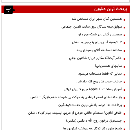
پربحث ترین عناوین
هشتمین کلان شهر ایران مشخص شد
سوابق بیمه شدگان روی سایت تامین اجتماعی
همجنس گرایی در شبکه من و تو
13 توصیه آسان برای رفع بوی بد دهان
مشاهده سامانه آنلاين سوابق بیمه
حكم آيت‌الله مكارم درباره شاهين نجفي
سایتهای همسریابی!
دعايي كه قطعا مستجاب مي‌شود
جزئیات جدید قتل روح الله داداشی
آموزش ساخت Apple ID برای کاربران ایرانی
راز خنده های اصغر فرهادی به حرکت بی شرمانه خانم بازیگر + عکس
پرداخت ۱۰۰ درصد پاداش پایان خدمت فرهنگیان
خلافی آنلاین/استعلام خلافی خودرو از طریق اینترنت، پیام کوتاه ، تلفن
جسدغرق درخون روح الله داداشی (عکس)
پاسخ های دکتر توکلی به سوالات کنکوری ها