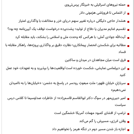
حمله نیروهای اسرائیلی به خبرنگار پرس‌تی‌وی
از التماس تا فروپاشی هژمونی دلار
هشدار حاجی دلیگانی درباره تغییر سهم دریای خزر و مخالفت با واگذاری امتیاز
تقسیم غنایم مدیران یا دفاع از تولید؛ پشت‌پرده درخواست توقف یک آیین‌نامه چه بود؟
آیت‌الله جوادی آملی: با هرکس که وحدت ملی و اسلامی را بشکند، باید مقابله کرد
مطالبه برای شکستن انحصار پیمانکاری؛ نظارت دقیق بر واگذاری پروژه‌ها، راهکار مقابله با
فساد
فرق است میان مجاهدان در میدان و ساکتین
این دیپلماسی نمایشی، شکست خورده است/واقعیت‌ها را بپذیرید و به تعهدات خود عمل
کنید
سربازانِ خیابانِ ظهور؛ ملتِ مبعوثِ رودسر در پاسخ به دشمن: «خیابان‌ها را به ناامیدان
نمی‌دهیم»
امیر دبیری‌مهر در سوگ دکتر ابوالقاسم قاسم‌زاده؛ از خاطرات صداوسیما تا کلاس درس
سیاست
ترامپ از افشای کمبود مهمات آمریکا خشمگین است
وقتی انرژی، مسیرش را گم می‌کند
اجازه باز شدن مسیر دوم در تنگه هرمز را نخواهیم داد