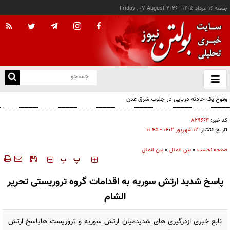
جمعه ۱۶ مرداد ۱۴۰۵
|
Friday , 07 August 2026
از
و
ته
وقوع یک حادثه دریایی در جنوب شرق عدن
ن
نو
کد خبر:
۸۲۹۶۶۴
تاریخ انتشار:
۱۲ شهريور ۱۴۰۲ - ۱۱:۴۵
صفحه نخست
»
بین الملل
»
بین الملل
‍‍‍ پ
پ
پاسخ شدید ارتش سوریه به اقدامات گروه تروریستی تحریر
الشام
نابع خبری ازدرگیری های شدیدمیان ارتش سوریه و تروریست هاپاسخ ارتش