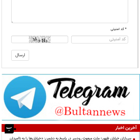
* کد امنیتی
آخرین اخبار
سربازانِ خیابانِ ظهور؛ ملتِ مبعوثِ رودسر در پاسخ به دشمن: «خیابان‌ها را به ناامیدان