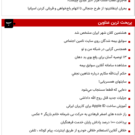
ماجرای نصب سنگ مزار اکبر عبدی چیست؟
بحران اینفانتینو؛ از طرح جنجالی تا اتهام باج‌خواهی و قربانی کردن اسپانیا
پربحث ترین عناوین
هشتمین کلان شهر ایران مشخص شد
سوابق بیمه شدگان روی سایت تامین اجتماعی
همجنس گرایی در شبکه من و تو
13 توصیه آسان برای رفع بوی بد دهان
مشاهده سامانه آنلاين سوابق بیمه
حكم آيت‌الله مكارم درباره شاهين نجفي
سایتهای همسریابی!
دعايي كه قطعا مستجاب مي‌شود
جزئیات جدید قتل روح الله داداشی
آموزش ساخت Apple ID برای کاربران ایرانی
راز خنده های اصغر فرهادی به حرکت بی شرمانه خانم بازیگر + عکس
پرداخت ۱۰۰ درصد پاداش پایان خدمت فرهنگیان
خلافی آنلاین/استعلام خلافی خودرو از طریق اینترنت، پیام کوتاه ، تلفن