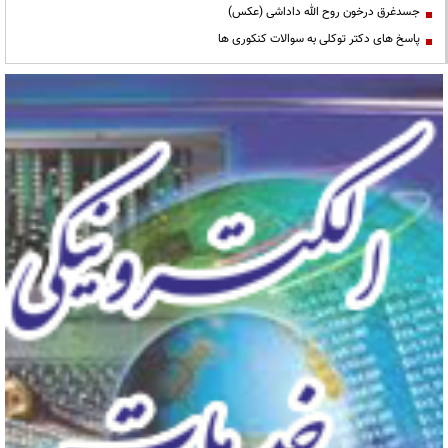
جسدغرق درخون روح الله داداشی (عکس)
پاسخ های دکتر توکلی به سوالات کنکوری ها