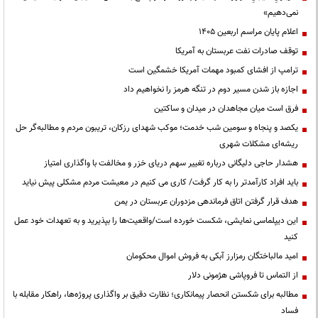
نمی‌دهیم»
اعلام پایان مراسم اربعین ۱۴۰۵
توقف صادرات نفت عربستان به آمریکا
ترامپ از افشای کمبود مهمات آمریکا خشمگین است
اجازه باز شدن مسیر دوم در تنگه هرمز را نخواهیم داد
فرق است میان مجاهدان در میدان و ساکتین
یکصد و پنجاه و سومین شب خدمت؛ موکب شهدای رزکان، تریبون مردم و مطالبه‌گر حل
ریشه‌ای مشکلات شهری
هشدار حاجی دلیگانی درباره تغییر سهم دریای خزر و مخالفت با واگذاری امتیاز
باید افراد کارآمدتر را به کار گرفت/ کاری می کنیم در معیشت مردم مشکلی پیش نیاید
هدف قرار گرفتن اتاق‌ فرماندهی مزدوران عربستان در یمن
این دیپلماسی نمایشی، شکست خورده است/واقعیت‌ها را بپذیرید و به تعهدات خود عمل
کنید
امید مالباختگان رمزارز آبکی به فروش اموال محکومان
از التماس تا فروپاشی هژمونی دلار
مطالبه برای شکستن انحصار پیمانکاری؛ نظارت دقیق بر واگذاری پروژه‌ها، راهکار مقابله با
فساد