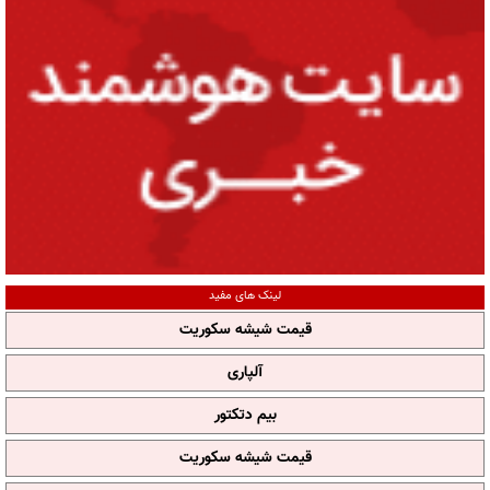
لینک های مفید
قیمت شیشه سکوریت
آلپاری
بیم دتکتور
قیمت شیشه سکوریت