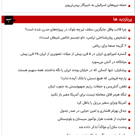
حمله نیروهای اسرائیلی به خبرنگار پرس‌تی‌وی
پربازدید ها
چرا قالب وافل جایگزین سقف تیرچه بلوک در پروژه‌های مدرن شده است؟
تشخیص روان‌شناختی ترامپ: «او تجسم خالص شیطان است!»
۲ گزینه صنعا برای ریاض
گستره امپراتوری ایران در ۵ قرن پیش از میلاد؛ تصویری از ایران ۲۵ قرن پیش
میانکاله در آتش می‌سوزد
پزشکیان: تنها کسانی که در خیابان بودند ایران را نگه نداشتند همه سهیم هستند
پارچه فروشی که هیچ نسبتی با بانک آینده ندارد!
نقض آتش‌بس و حملات رژیم صهیونیستی به جنوب لبنان
تنگه هرمز قابل معامله نیست برای آمریکا معبر باز نکنید
آمریکا ویزای سفیر برزیل را باطل کرد
جدال بهرام افشاری و امین حیایی در صدر جدول
حمایت از هشت هزار نوآموز سیستان و بلوچستانی
وحدت مکرّراً و مؤکّداً تذکر داده شد