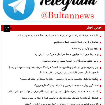
آخرین اخبار
کلیات طرح «اقدام راهبردی تأمین امنیت و پیشرفت تنگه هرمز» تصویب شد
بقائی: اوکراین جبران نکند، جبران می‌کنیم
پاییز پربارش در راه است
بورس با عبور از ۵ میلیون و ۶۰۰ هزار باز هم رکورد تاریخی زد
اولین نطق نمایندگان در جلسه وبیناری صحن مجلس
چرا رئیس‌جمهور در ماجرای نقض‌عهد آمریکا در تنگهٔ هرمز، به‌جای «نبذ عهد» و پاسخ
قاطع، دلتنگیِ «تیم کارشناسی برای بررسی نقض» دارد؟
چگونه نقل‌قول منتسب به سردار وحیدی از هند به سخنرانی نتانیاهو رسید؟
سخنگوی وزارت خارجه: عراقچی و قالیباف به پاکستان می‌روند
۱۵۶ شب خدمت به مردم؛ تجلیل از پدران شهدای مدافع حرم در موکب شهدای رزکان
هشدار گرینلند به شرکت نفتی نزدیک به ترامپ درباره حفاری بدون مجوز
95 واحد تولیدی آسیب‌دیده از جنگ در تهران به چرخه تولید بازگشتند