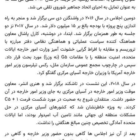
به عنوان تمایل به احیای اتحاد جماهیر شوروی تلقی می شد.
دومین اجلاس در سال ۲۰۱۶ در واشنگتن دی سی برگزار شد و منجر به راه
اندازی پنج پروژه با بودجه بالغ بر ۱۵ میلیون دلار شد. در سال ۲۰۱۷ نز دو
جلسه به طور همزمان برگزار شد. ابتدا، در دوشنبه، کارل پاشال معاون
هماهنگ کننده سیاست عملیاتی و هماهنگی نظامی دفتر مبارزه با
تروریسم و ‌مقابله با افراط گرایی خشونت آمیز وزارت امور خارجه ایالات
متحده، امنیت منطقه را با مقامات G۵ (نه وزرا) مورد بحث قرار داد.
سپس در چارچوب مجمع عمومی سازمان ملل، رکس تیلرسون وزیر امور
خارجه آمریکا با وزیران خارجه آسیای مرکری گفتگو کرد.
در سال ۲۰۱۸، این نشست در تاشکند برگزار شد و هنری انشر، معاون
موقت وزیر امور خارجه در آسیای مرکزی به جای وزیر امور خارجه در آن
حضور داشت. منتقدان شروع به صحبت در مورد شکست فرمت C۵ + ۱
کردند. به ویژه خاطرنشان شد که کشورهای آسیای مرکزی در حل
مشکلات منطقه ای جهانی مانند تامین آب امیدوار بودند، اما ایالات
متحده آمادگی تخصیص چنین مبالغ هنگفتی را نداشت.
بعد از آن نیز اجلاس ها گاهی بدون حضور وزیر خارجه و گاهی در