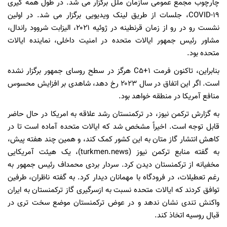
چارچوب مجمع عمومی سازمان ملل برگزار می شد. در طول همه گیری
COVID-۱۹، جلسات از طریق لینک ویدیویی برگزار می شد. در اولین
نشست رو در رو از زمان قرنطینه در ژوئیه ۲۰۲۱، الیزابت شروود راندال،
مشاور رئیس جمهور ایالات متحده در امنیت داخلی، نماینده ایالات
متحده بود.
بنابراین، تاکنون فرمت C۵+۱ هرگز در سطح روسای جمهور برگزار نشده
است. اگر این اتفاق در سال ۲۰۲۳ رخ دهد، شاهدی بر افزایش محسوس
منافع آمریکا در منطقه خواهد بود.
به گزارش ترکمن نیوز، در ترکمنستان رشد علاقه به امریکا در حال حاضر
قابل توجه است. اخیراً مشخص شد که ایالات متحده آماده است تا در
کاهش انتشار گاز متان به این کشور کمک کند، و همین چند هفته پیش،
به گفته منابع ترکمن نیوز (turkmen.news)، یک هیئت آمریکایی
مخفیانه از ترکمنستان دیدن کرد. سردار بردی محمداف رئیس جمهور به
رغم تعطیلات، در فرودگاه با مهمانان دیدار کرد. به گفته ناظران، طرفین
توافق کردند که ایالات متحده نسبت به ازسرگیری گاز ترکمنستان به ایران
واکنش تندی نشان ندهد و در عوض ترکمنستان موضع سخت تری در
قبال روسیه اتخاذ کند.