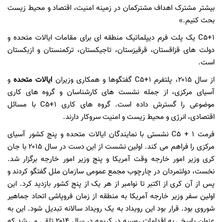
بیشتر مشترک اهداف مشترکمان در زمینه امنیت، اقتصاد و محیط زیست
بحث کنیم.»
C۵+۱ یک پلت فرم دیپلماتیک منطقه ای برای مقامات ایالات متحده و
دولت های قزاقستان، قرقیزستان، تاجیکستان، ترکمنستان و ازبکستان
است.
از سال ۲۰۱۵، پلتفرم C۵+۱ گفتگوها و همکاری وزیران
ایالات متحده
و
آسیای مرکزی، از جمله نشست های کارشناسان و گروه های کاری
موضوعی را گسترش داده است. گروه های کاری C۵+۱ با مسائل
اقتصادی، انرژی و محیط زیست و امنیت سروکار دارند.
فرمت C۵ + ۱ نشستی با نمایندگان ایالات متحده و پنج کشور آسیای
مرکزی را فراهم می کند. اولین نشست از این دست در سال ۲۰۱۵ با جان
کری وزیر امور خارجه وقت آمریکا و پنج وزیر امور خارجه برگزار شد.
نخست، دولتمردان در چارچوب مجمع عمومی سازمان ملل گفتگو کردند و
پس از آن کری از اکتبر تا نوامبر از هر یک از پنج کشور بازدید کرد. این
اولین سفر وزیر خارجه آمریکا به منطقه از زمان فروپاشی اتحاد جماهیر
شوروی بود. قرار بود این رویداد به یک رویداد سالانه تبدیل شود. این به
عنوان پاسخی به اقدامات روسیه در کریمه در سال ۲۰۱۴ تلقی می شد که