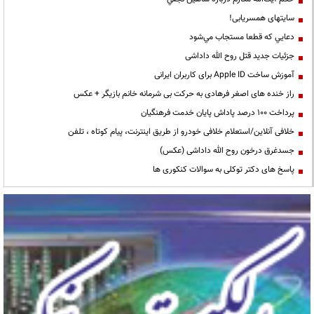
سایتهای همسریابی!
دعايي كه قطعا مستجاب مي‌شود
جزئیات جدید قتل روح الله داداشی
آموزش ساخت Apple ID برای کاربران ایرانی
راز خنده های اصغر فرهادی به حرکت بی شرمانه خانم بازیگر + عکس
پرداخت ۱۰۰ درصد پاداش پایان خدمت فرهنگیان
خلافی آنلاین/استعلام خلافی خودرو از طریق اینترنت، پیام کوتاه ، تلفن
جسدغرق درخون روح الله داداشی (عکس)
پاسخ های دکتر توکلی به سوالات کنکوری ها