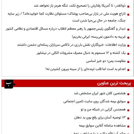
ذوالقدر: تا آمریکا رفتارش را تصحیح نکند، تنگه هرمز باز نخواهد شد
تاراج هویت ملی در بازار بی‌صاحب پوشاک؛ مسئولان نظارت کجا خوابیده‌اند؟ / زیر سایه
جنگ، جامعه در حال بی‌حیا شدن است
دیدار و گفتگوی رئیس‌جمهور با رهبر معظم انقلاب درباره مسائل اقتصادی و نظامی کشور
غریبه به دادمون نمی‌رسه؛ ایرانی بخریم!
وزارت اطلاعات: خبرنگاران نقش بارزی در ناکامی سربازان رسانه‌ای دشمن داشتند
یک کشته و ۱۲ مسموم به دنبال مصرف مشروبات الکلی در نیشابور
مقاومت یمن؛ دو خیز اساسی
اعدام بد است اما قلب تپنده‌ای را از سینه بیرون کشیدن نه!
پربحث ترین عناوین
هشتمین کلان شهر ایران مشخص شد
سوابق بیمه شدگان روی سایت تامین اجتماعی
همجنس گرایی در شبکه من و تو
13 توصیه آسان برای رفع بوی بد دهان
مشاهده سامانه آنلاين سوابق بیمه
حكم آيت‌الله مكارم درباره شاهين نجفي