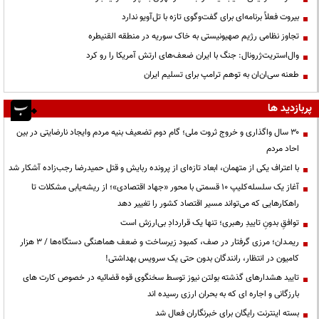
بیروت فعلاً برنامه‌ای برای گفت‌وگوی تازه با تل‌آویو ندارد
تجاوز نظامی رژیم صهیونیستی به خاک سوریه در منطقه القنیطره
وال‌استریت‌ژرونال: جنگ با ایران ضعف‌های ارتش آمریکا را رو کرد
طعنه سی‌ان‌ان به توهم ترامپ برای تسلیم ایران
پربازدید ها
۳۰ سال واگذاری و خروج ثروت ملی؛ گام دوم تضعیف بنیه مردم وایجاد نارضایتی در بین
احاد مردم
با اعتراف یکی از متهمان، ابعاد تازه‌ای از پرونده ربایش و قتل حمیدرضا رجب‌زاده آشکار شد
آغاز یک سلسله‌کلیپ ۱۰ قسمتی با محور «جهاد اقتصادی»؛ از ریشه‌یابی مشکلات تا
راهکارهایی که می‌تواند مسیر اقتصاد کشور را تغییر دهد
توافقِ بدونِ تاییدِ رهبری؛ تنها یک قراردادِ بی‌ارزش است
ریمـدان؛ مرزی گرفتار در صف، کمبود زیرساخت و ضعف هماهنگی دستگاه‌ها / ۳ هزار
کامیون در انتظار، رانندگان بدون حتی یک سرویس بهداشتی!
تایید هشدارهای گذشته بولتن نیوز توسط سخنگوی قوه قضائیه در خصوص کارت های
بارزگانی و اجاره ای که به بحران ارزی رسیده اند
بسته اینترنت رایگان برای خبرنگاران فعال شد