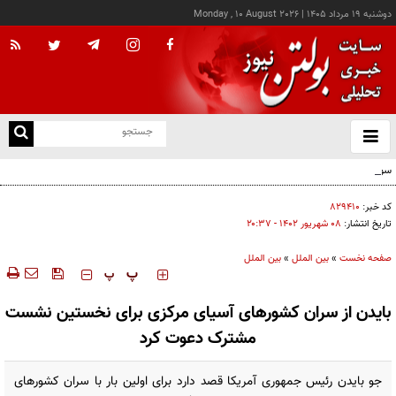
دوشنبه ۱۹ مرداد ۱۴۰۵
|
Monday , 10 August 2026
از
و
ته
سوداگری جنگ و تقسیم غنائم خیالی...
ن
نو
کد خبر:
۸۲۹۴۱۰
تاریخ انتشار:
۰۸ شهريور ۱۴۰۲ - ۲۰:۳۷
صفحه نخست
»
بین الملل
»
بین الملل
‍‍‍ پ
پ
بایدن از سران کشورهای آسیای مرکزی برای نخستین نشست
مشترک دعوت کرد
جو بایدن رئیس جمهوری آمریکا قصد دارد برای اولین بار با سران کشورهای