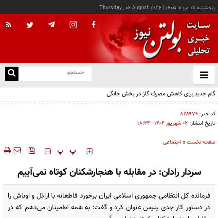
پنجشنبه ۱۵ مرداد ۱۴۰۵
|
Thursday , 06 August 2026
از
و
ته
گام جدید برای کاهش مصرف گاز در بخش خانگی
ن
نو
کد خبر:
۸۲۸۹۷۹
تاریخ انتشار:
۰۲ شهريور ۱۴۰۲ - ۱۸:۲۴
صفحه نخست
»
اجتماعی
‍‍‍ پ
پ
سردار رادان:‌ در مقابله با هنجارشکنان کوتاه نمی‌آییم
فرمانده کل انتظامی جمهوری اسلامی ایران برخورد قاطعانه با اراذل و اوباش را
در دستور کار جدی پلیس عنوان کرد و گفت: به همه اطمینان می‌دهم که در