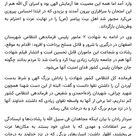
وارد آمد اما همه این مصیبت ها آزمایش الهی بود و اسرای آل الله هم از
این امتحان با سرافرازی بیرون آمدند و یزیدی که در ابتدا احساس پیروزی
می‌کرد مجبور شد اهل بیت پیامبر (ص) را در نهایت عزت و احترام به
وطن‌شان بازگرداند.
وی در ادامه به شهادت ۲ مامور پلیس فرماندهی انتظامی شهرستان
اصفهان در درگیری با شرور و قاتل مسلح پرداخت و افزود: اقدام به موقع،
رشادت و شجاعت این ماموران قابل تحسین است و انتشار فیلم شهادت
آنها هم در جامعه بازتاب زیادی پیدا کرد و باعث شد تا مردم بدانند چگونه
جان جوانان پلیس کشور فدای امنیت آنها می‌شود.
فرمانده کل انتظامی کشور شهادت را پاداش بزرگ الهی و شرط بدست
آوردن آن را داشتن تقوا دانست و گفت: البته از این دست شهدا همچون
شهید چراغی، شهیدان زاده‌احمدی و شفیعی در فرماندهی انتظامی کشور
کم نداریم، اما برخی از آنها به واسطه تقوای زیادی که داشتند خداوند آنها
را در نزد مردم بزرگ کرد و به درجات عالی رساند.
سردار رادان با بیان اینکه مجاهدان فی سبیل الله با رشادت‌ها و ایستادگی
بر سر اعتقادات و عهدی که با خدای خود بستند به مکان‌ها عزت
می‌بخشند، اظهار داشت: انسان‌های بزرگی که در نزد خداوند به درجات