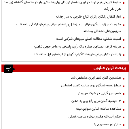
سقوط تاریخی نرخ تولد در ایران؛ شمار نوزادان برای نخستین بار در ۶۰ سال گذشته زیر ۹۰۰
هزار نفر رفت
آغاز انتقال رایگان زائران اتباع خارجی به مرز چذابه
مقاومت عراق؛ بازیگری فراتر از مرزها | پهپادهای عراقی پیام بازدارندگی را به قلب
سرزمین‌های اشغالی رساندند
‌امنیت شغلی، مطالبه اصلی نیروهای شرکتی است
هزینه گزاف، دستاورد صفر؛ برگه رأی، پاسخی به ماجراجویی ترامپ
زلزله در دنیای پیام‌رسان‌ها؛ تلگرام ناگهان از اپ‌استور اپل حذف شد
پربحث ترین عناوین
هشتمین کلان شهر ایران مشخص شد
سوابق بیمه شدگان روی سایت تامین اجتماعی
همجنس گرایی در شبکه من و تو
13 توصیه آسان برای رفع بوی بد دهان
مشاهده سامانه آنلاين سوابق بیمه
حكم آيت‌الله مكارم درباره شاهين نجفي
سایتهای همسریابی!