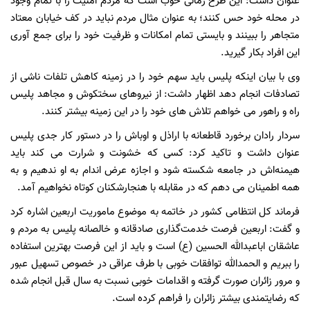
عنوان داشت: این طرح زمانی خوب است که مردم امنیت را با تمام وجود
در محله خود حس کنند؛ به عنوان مثال مردم نباید در کف خیابان معتاد
متجاهر را ببینند و بایستی تمام امکانات و ظرفیت خود را برای جمع آوری
این افراد بکار گیرید.
وی با بیان اینکه پلیس باید سهم خود را در زمینه کاهش تلفات ناشی از
تصادفات انجام دهد اظهار داشت: از نیروهای سختکوش و مجاهد پلیس
راه و راهور می خواهم تلاش های خود را در این زمینه بیشتر کنند.
سردار رادان برخورد قاطعانه با اراذل و اوباش را در دستور کار جدی پلیس
عنوان داشت و تاکید کرد: کسی که خشونت و شرارت می کند باید
هیمنه‌اش در جامعه شکسته شود و اجازه عرض اندام به او ندهیم و به
همه اطمینان می دهم که در مقابله با هنجارشکنان کوتاه نخواهیم آمد.
فرماند کل انتظامی کشور در خاتمه به موضوع ماموریت اربعین اشاره کرد
و گفت: اربعین فرصت خدمت‌گذاری صادقانه و خالصانه پلیس به مردم و
عاشقان اباعبدالله الحسین (ع) است و باید از این فرصت بهترین استفاده
را ببریم و الحمدالله توافقات خوبی با طرف عراقی در خصوص تسهیل عبور
و مرور زائران صورت گرفته و اقدامات خوبی نسبت به سال قبل انجام شده
که رضایتمندی بیشتر زائران را فراهم کرده است.