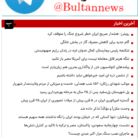
آخرین اخبار
رویترز: هشدار صریح ایران خطر شروع جنگ را متوقف کرد
گام جدید برای کاهش مصرف گاز در بخش خانگی
شکنجه رئیس بیمارستان کمال عدوان غزه در زندان رژیم صهیونیستی
تنگه هرمز قابل معامله نیست برای آمریکا معبر باز نکنید
پیامدهای کنوانسیون خزر از واگذاری بحرین هم زیان‌بارتر است
از دشمن ذره ای امید خیرخواهی نباید داشته باشیم
موکب شهدای رزکان؛ ۱۵۲ شب همدلی، خدمت و میزبانی از مردم ولایت‌مدار شهریار
پل شهرستان پل‌سفید پس از ۲۵ سال به مرحله بهره‌برداری رسید
گستره امپراتوری ایران در ۵ قرن پیش از میلاد؛ تصویری از ایران ۲۵ قرن پیش
وحدت مکرّراً و مؤکّداً تذکر داده شد
پزشکیان: تنها کسانی که در خیابان بودند ایران را نگه نداشتند همه سهیم هستند
نشست چهارجانبه سعودی، پاکستان، مصر و ترکیه با تاکید بر کنترل تنش‌ها
ماجرای نصب سنگ مزار اکبر عبدی چیست؟