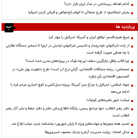
کدام اهداف زیرساختی در مدار ایران قرار دارد؟
بحران اینفانتینو؛ از طرح جنجالی تا اتهام باج‌خواهی و قربانی کردن اسپانیا
پربازدید ها
شیخ نعیم قاسم: توافق ایران و آمریکا، اسرائیل را مهار کرد
از رانت‌ شرکتهای خودروساز و تاسیس شرکتهای تراستی در اروپا تا تسخیر دستگاه نظارتی
با چه هدفی صورت گرفته است
چرا قالب وافل جایگزین سقف تیرچه بلوک در پروژه‌های مدرن شده است؟
صمصامی: ریشه مشکلات اقتصادی، گرانی نرخ ارز است/ طرح «تقویت پول ملی» در
کمیسیون اقتصادی رأی نیاورد
جهاد اسلامی: اسرائیل با چراغ سبز آمریکا، پروژه نسل‌کشی و کوچ اجباری مردم غزه را
ادامه می‌دهد
میناب؛ شهرِ مقبره‌های کوچک!
دفتر رهبر انقلاب: تنها مراجع رسمی، پایگاه اطلاع‌رسانی دفتر و دفتر حفظ و نشر آثار رهبر
انقلاب است
تمدید همه مجوزها و مهلت‌های ویژه تا پایان شهریور؛ بخشنامه جدید دولت ابلاغ شد
مدالِ اعتماد؛ روایت مدیریت آرام و نزدیک محمود خسروی‌وفا