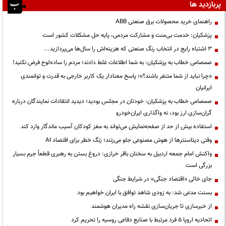
پربازدید ها
راهنمای خرید محصولات برق صنعتی ABB
پزشکیان: خدمت بی‌منت و مشارکت مردمی، پایه حل مشکلات کشور است
3 اشتباه رایج در انتخاب رنگ صنعتی که هزینه‌اش را سال‌ها می‌پردازید...
صمصامی خطاب به پزشکیان: به شما اطلاعات غلط دادند؛ مردم را ساده‌لوح فرض نکنید!
«چرا نباید از شما متنفر باشند؟»؛ پاسخ معنادار یک کاربر خارجی به قدرت و توانمندی
ایرانیان
صمصامی خطاب به پزشکیان: خودتان در مجلس بودید؛ دیدید انتقادات نمایندگان درباره
گران‌سازی ارز بود، نه واگذاری ایران‌خودرو
استفاده بیش از حد از صفحه‌نمایش می‌تواند به مغز کودکان آسیب ماندگار وارد کند
وقتی دیتاسنترها از هوش مصنوعی جلو می‌زنند؛ زنگ خطر برای اقتصاد AI
واکنش امام جمعه اردبیل به سخنان باقر خرازی: دروغ بستن به رهبری قطعاً جرم بسیار
بزرگی است
جای خالی «اقتصاد جنگی» در شرایط جنگی
بسنت مدعی شد: به زودی شاهد توافق با ایران خواهیم بود
از خبرسازی تا جریان‌سازی نقشه راه مدیران هوشمند
اتحادیه اروپا ۵ فرد مرتبط با صنایع دفاعی روسیه را تحریم کرد