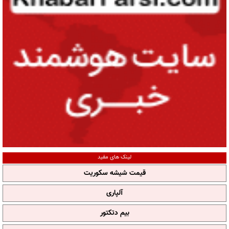
لینک های مفید
قیمت شیشه سکوریت
آلپاری
بیم دتکتور