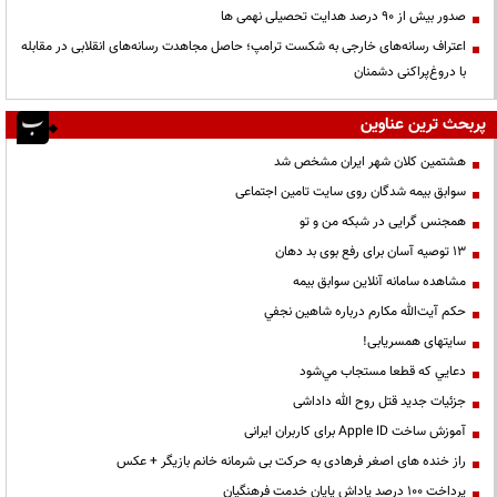
صدور بیش از ۹۰ درصد هدایت تحصیلی نهمی ها
اعتراف رسانه‌های خارجی به شکست ترامپ؛ حاصل مجاهدت رسانه‌های انقلابی در مقابله
با دروغ‌پراکنی دشمنان
پربحث ترین عناوین
هشتمین کلان شهر ایران مشخص شد
سوابق بیمه شدگان روی سایت تامین اجتماعی
همجنس گرایی در شبکه من و تو
13 توصیه آسان برای رفع بوی بد دهان
مشاهده سامانه آنلاين سوابق بیمه
حكم آيت‌الله مكارم درباره شاهين نجفي
سایتهای همسریابی!
دعايي كه قطعا مستجاب مي‌شود
جزئیات جدید قتل روح الله داداشی
آموزش ساخت Apple ID برای کاربران ایرانی
راز خنده های اصغر فرهادی به حرکت بی شرمانه خانم بازیگر + عکس
پرداخت ۱۰۰ درصد پاداش پایان خدمت فرهنگیان