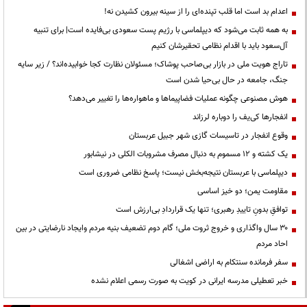
اعدام بد است اما قلب تپنده‌ای را از سینه بیرون کشیدن نه!
به همه ثابت می‌شود که دیپلماسی با رژیم پست سعودی بی‌فایده است| برای تنبیه
آل‌سعود باید با اقدام نظامی تحقیرشان کنیم
تاراج هویت ملی در بازار بی‌صاحب پوشاک؛ مسئولان نظارت کجا خوابیده‌اند؟ / زیر سایه
جنگ، جامعه در حال بی‌حیا شدن است
هوش مصنوعی چگونه عملیات فضاپیماها و ماهواره‌ها را تغییر می‌دهد؟
انفجارها کی‌یف را دوباره لرزاند
وقوع انفجار در تاسیسات گازی شهر جبیل عربستان
یک کشته و ۱۲ مسموم به دنبال مصرف مشروبات الکلی در نیشابور
دیپلماسی با عربستان نتیجه‌بخش نیست؛ پاسخ نظامی ضروری است
مقاومت یمن؛ دو خیز اساسی
توافقِ بدونِ تاییدِ رهبری؛ تنها یک قراردادِ بی‌ارزش است
۳۰ سال واگذاری و خروج ثروت ملی؛ گام دوم تضعیف بنیه مردم وایجاد نارضایتی در بین
احاد مردم
سفر فرمانده سنتکام به اراضی اشغالی
خبر تعطیلی مدرسه ایرانی در کویت به صورت رسمی اعلام نشده