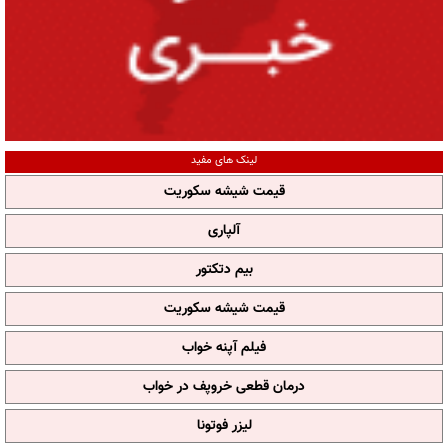
لینک های مفید
قیمت شیشه سکوریت
آلپاری
بیم دتکتور
قیمت شیشه سکوریت
فیلم آپنه خواب
درمان قطعی خروپف در خواب
لیزر فوتونا