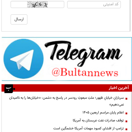
آخرین اخبار
سربازانِ خیابانِ ظهور؛ ملتِ مبعوثِ رودسر در پاسخ به دشمن: «خیابان‌ها را به ناامیدان
نمی‌دهیم»
اعلام پایان مراسم اربعین ۱۴۰۵
توقف صادرات نفت عربستان به آمریکا
ترامپ از افشای کمبود مهمات آمریکا خشمگین است