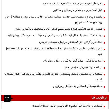
اجازه باز شدن مسیر دوم در تنگه هرمز را نخواهیم داد
فرق است میان مجاهدان در میدان و ساکتین
یکصد و پنجاه و سومین شب خدمت؛ موکب شهدای رزکان، تریبون مردم و مطالبه‌گر حل
ریشه‌ای مشکلات شهری
هشدار حاجی دلیگانی درباره تغییر سهم دریای خزر و مخالفت با واگذاری امتیاز
باید افراد کارآمدتر را به کار گرفت/ کاری می کنیم در معیشت مردم مشکلی پیش نیاید
هدف قرار گرفتن اتاق‌ فرماندهی مزدوران عربستان در یمن
این دیپلماسی نمایشی، شکست خورده است/واقعیت‌ها را بپذیرید و به تعهدات خود عمل
کنید
امید مالباختگان رمزارز آبکی به فروش اموال محکومان
از التماس تا فروپاشی هژمونی دلار
مطالبه برای شکستن انحصار پیمانکاری؛ نظارت دقیق بر واگذاری پروژه‌ها، راهکار مقابله با
فساد
حمله نیروهای اسرائیلی به خبرنگار پرس‌تی‌وی
پربازدید ها
تشخیص روان‌شناختی ترامپ: «او تجسم خالص شیطان است!»