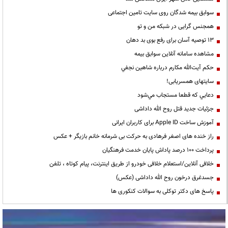
سوابق بیمه شدگان روی سایت تامین اجتماعی
همجنس گرایی در شبکه من و تو
13 توصیه آسان برای رفع بوی بد دهان
مشاهده سامانه آنلاين سوابق بیمه
حكم آيت‌الله مكارم درباره شاهين نجفي
سایتهای همسریابی!
دعايي كه قطعا مستجاب مي‌شود
جزئیات جدید قتل روح الله داداشی
آموزش ساخت Apple ID برای کاربران ایرانی
راز خنده های اصغر فرهادی به حرکت بی شرمانه خانم بازیگر + عکس
پرداخت ۱۰۰ درصد پاداش پایان خدمت فرهنگیان
خلافی آنلاین/استعلام خلافی خودرو از طریق اینترنت، پیام کوتاه ، تلفن
جسدغرق درخون روح الله داداشی (عکس)
پاسخ های دکتر توکلی به سوالات کنکوری ها