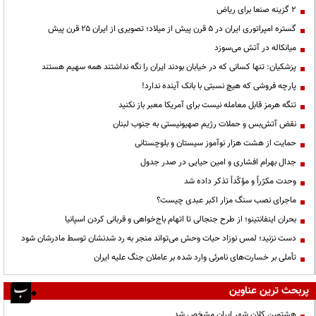
۲ گزینه صنعا برای ریاض
گستره امپراتوری ایران در ۵ قرن پیش از میلاد؛ تصویری از ایران ۲۵ قرن پیش
میانکاله در آتش می‌سوزد
پزشکیان: تنها کسانی که در خیابان بودند ایران را نگه نداشتند همه سهیم هستند
پارچه فروشی که هیچ نسبتی با بانک آینده ندارد!
تنگه هرمز قابل معامله نیست برای آمریکا معبر باز نکنید
نقض آتش‌بس و حملات رژیم صهیونیستی به جنوب لبنان
حمایت از هشت هزار نوآموز سیستان و بلوچستانی
جدال بهرام افشاری و امین حیایی در صدر جدول
وحدت مکرّراً و مؤکّداً تذکر داده شد
ماجرای نصب سنگ مزار اکبر عبدی چیست؟
بحران اینفانتینو؛ از طرح جنجالی تا اتهام باج‌خواهی و قربانی کردن اسپانیا
دست نزنید؛ لمس نوزاد حیات وحش می‌تواند منجر به رد شدنشان توسط مادرشان شود
تأملی بر خسارت‌های نامرئی وارد شده بر عاملان جنگ علیه ایران
پربحث ترین عناوین
هشتمین کلان شهر ایران مشخص شد