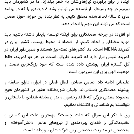
آینده را برای برآوردن نیازهای‌شان به خطر بیندازد. ما در کشورمان باید
ببینیم در چه زمینه‌ای از توسعه می توانیم رشد 8 درصدی را که در برنامه
های 5 ساله لحاظ شده محقق کنیم. به نظر بنده این حوزه، حوزه معدن
است که می تواند این مهم را انجام دهد.
او افزود: در چرخه معدنکاری برای اینکه توسعه پایدار داشته باشیم باید
موارد مختلفی را لحاظ کنیم. از اقتصاد تا محیط زیست. کشور ایران در
کمربند MENA است. منا کشورهای نفت‌خیز هستند و همین‌طور ایران در
کمربند تتیس قرار دارد که کمربند فلززائی است. در هر دو کمربند، فقط
کل گستره ایران پوشش داده شده است که خود بزرگ‌ترین نعمت و
موهبت الهی برای این سرزمین است.
علیخانی ادامه داد: تمامی معادن فعال فعلی در ایران، دارای سابقه و
پیشینه معدنکاری باستانی‌اند. ولیکن شوربختانه هنوز در کشورمان هیچ
محدوده معدنی بزرگی که فاقد رخنمون‌ و بدون‌ سابقه شدادی یا باستانی را
نتوانسته‌ایم شناسائی و اکتشاف نمائیم.
وی با ذکر این سوال که علت چیست؟ مهمترین علت این کاستی و
عقب‌ماندگی را فقدان بهره‌مندی از نیروهای عالم_ دانش‌آموخته_ و
متخصص در مدیریت تخصصی‌ترین شرکت‌های مربوطه دانست.