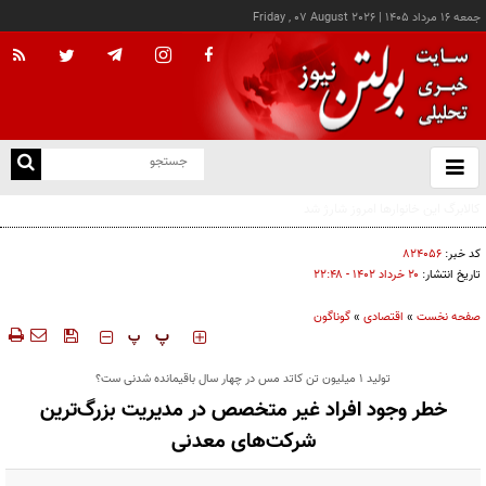
جمعه ۱۶ مرداد ۱۴۰۵
|
Friday , 07 August 2026
از
و
ته
درخواست شرکت گاز مازندران برای آمادگی مشترکان دربرابر زمستان
ن
نو
کد خبر:
۸۲۴۰۵۶
تاریخ انتشار:
۲۰ خرداد ۱۴۰۲ - ۲۲:۴۸
صفحه نخست
»
اقتصادی
»
گوناگون
‍‍‍ پ
پ
تولید ۱ میلیون تن کاتد مس در چهار سال باقیمانده شدنی ست؟
خطر وجود افراد غیر متخصص در مدیریت بزرگ‌ترین
شرکت‌های معدنی