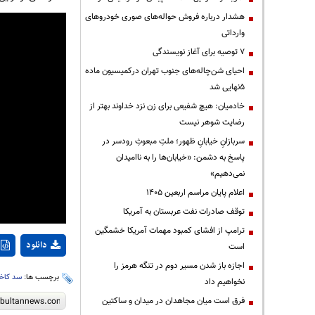
هشدار درباره فروش حواله‌های صوری خودروهای
وارداتی
۷ توصیه برای آغاز نویسندگی
احیای شن‌چاله‌های جنوب تهران درکمیسیون ماده
۵نهایی شد
خادمیان: هیچ شفیعی برای زن نزد خداوند بهتر از
رضایت شوهر نیست
سربازانِ خیابانِ ظهور؛ ملتِ مبعوثِ رودسر در
پاسخ به دشمن: «خیابان‌ها را به ناامیدان
نمی‌دهیم»
اعلام پایان مراسم اربعین ۱۴۰۵
توقف صادرات نفت عربستان به آمریکا
ترامپ از افشای کمبود مهمات آمریکا خشمگین
دانلود
است
اجازه باز شدن مسیر دوم در تنگه هرمز را
برچسب ها:
سد کاخ
نخواهیم داد
فرق است میان مجاهدان در میدان و ساکتین