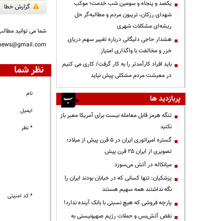
یکصد و پنجاه و سومین شب خدمت؛ موکب
گزارش خطا
شهدای رزکان، تریبون مردم و مطالبه‌گر حل
ریشه‌ای مشکلات شهری
شما می توانید مطالب 
هشدار حاجی دلیگانی درباره تغییر سهم دریای
nnews@gmail.com
خزر و مخالفت با واگذاری امتیاز
باید افراد کارآمدتر را به کار گرفت/ کاری می کنیم
نظر شما
در معیشت مردم مشکلی پیش نیاید
نام
پربازدید ها
ایمیل
تنگه هرمز قابل معامله نیست برای آمریکا معبر باز
نکنید
* نظر
گستره امپراتوری ایران در ۵ قرن پیش از میلاد؛
تصویری از ایران ۲۵ قرن پیش
میانکاله در آتش می‌سوزد
پزشکیان: تنها کسانی که در خیابان بودند ایران را
نگه نداشتند همه سهیم هستند
* کد امنیتی
پارچه فروشی که هیچ نسبتی با بانک آینده ندارد!
نقض آتش‌بس و حملات رژیم صهیونیستی به