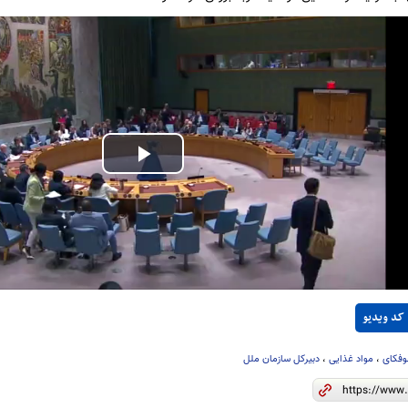
Play
Video
کد ویدیو
وفکای
،
مواد غذایی
،
دبیرکل سازمان ملل