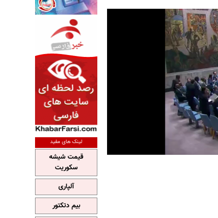
لینک های مفید
قیمت شیشه
سکوریت
آلپاری
بیم دتکتور