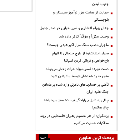
جنوب لبنان
حمایت از هشت هزار نوآموز سیستان و
بلوچستانی
جدال بهرام افشاری و امین حیایی در صدر جدول
وحدت مکرّراً و مؤکّداً تذکر داده شد
ماجرای نصب سنگ مزار اکبر عبدی چیست؟
بحران اینفانتینو؛ از طرح جنجالی تا اتهام
باج‌خواهی و قربانی کردن اسپانیا
دست نزنید؛ لمس نوزاد حیات وحش می‌تواند
منجر به رد شدنشان توسط مادرشان شود
تأملی بر خسارت‌های نامرئی وارد شده بر عاملان
جنگ علیه ایران
چاقی به دلیل بی‌ارادگی نیست؛ مغز می‌خواهد
چاق بمانیم!
پزشکیان: از هر تصمیم رهبران فلسطینی در روند
مذاکرات حمایت می‌کنیم
پربحث ترین عناوین