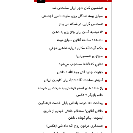
هشتمین کلان شهر ایران مشخص شد
سوابق بیمه شدگان روی سایت تامین اجتماعی
همجنس گرایی در شبکه من و تو
13 توصیه آسان برای رفع بوی بد دهان
مشاهده سامانه آنلاين سوابق بیمه
حكم آيت‌الله مكارم درباره شاهين نجفي
سایتهای همسریابی!
دعايي كه قطعا مستجاب مي‌شود
جزئیات جدید قتل روح الله داداشی
آموزش ساخت Apple ID برای کاربران ایرانی
راز خنده های اصغر فرهادی به حرکت بی شرمانه
خانم بازیگر + عکس
پرداخت ۱۰۰ درصد پاداش پایان خدمت فرهنگیان
خلافی آنلاین/استعلام خلافی خودرو از طریق
اینترنت، پیام کوتاه ، تلفن
جسدغرق درخون روح الله داداشی (عکس)