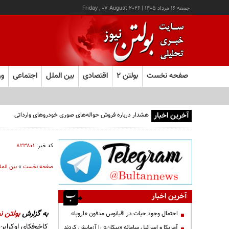
جمعه ۱۶ مرداد ۱۴۰۵
|
Friday , 07 August 2026
صفحه نخست
بولتن ۲
اقتصادی
بین الملل
اجتماعی
ور
آخرین اخبار
هشدار درباره فروش حواله‌های صوری خودروهای وارداتی
کد خبر:
۸۲۳۸۰۱
صفحه نخست
»
بین المل
آخرین اخبار
به گزارش
بولتن نی
احتمال وجود حیات در اقیانوس مدفون «اروپا»
کاخوفکای اوکراین،
آمریکا و اسرائیل سامانه «پیکان» را آزمایش کردند