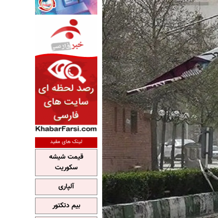
لینک های مفید
قیمت شیشه
سکوریت
آلپاری
بیم دتکتور