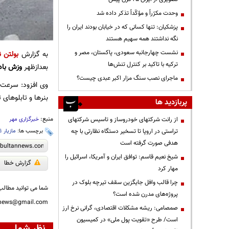
وحدت مکرّراً و مؤکّداً تذکر داده شد
پزشکیان: تنها کسانی که در خیابان بودند ایران را
نگه نداشتند همه سهیم هستند
نشست چهارجانبه سعودی، پاکستان، مصر و
به گزارش
بولتن ن
ترکیه با تاکید بر کنترل تنش‌ها
بعدازظهر
وزش باد
ماجرای نصب سنگ مزار اکبر عبدی چیست؟
وی افزود: سرعت 
بنرها و تابلوهای 
پربازدید ها
منبع:
از رانت‌ شرکتهای خودروساز و تاسیس شرکتهای
خبرگزاری مهر
تراستی در اروپا تا تسخیر دستگاه نظارتی با چه
برچسب ها:
مازیار 
هدفی صورت گرفته است
شیخ نعیم قاسم: توافق ایران و آمریکا، اسرائیل را
گزارش خطا
مهار کرد
چرا قالب وافل جایگزین سقف تیرچه بلوک در
شما می توانید مطالب 
پروژه‌های مدرن شده است؟
nnews@gmail.com
صمصامی: ریشه مشکلات اقتصادی، گرانی نرخ ارز
است/ طرح «تقویت پول ملی» در کمیسیون
نظر شما