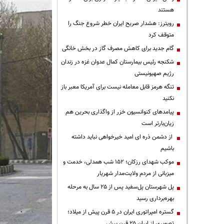
هستند
رویترز: هشدار صریح ایران خطر شروع جنگ را
متوقف کرد
گام جدید برای کاهش مصرف گاز در بخش خانگی
شکنجه رئیس بیمارستان کمال عدوان غزه در زندان
رژیم صهیونیستی
تنگه هرمز قابل معامله نیست برای آمریکا معبر باز
نکنید
پیامدهای کنوانسیون خزر از واگذاری بحرین هم
زیان‌بارتر است
از دشمن ذره ای امید خیرخواهی نباید داشته
باشیم
موکب شهدای رزکان؛ ۱۵۲ شب همدلی، خدمت و
میزبانی از مردم ولایت‌مدار شهریار
پل شهرستان پل‌سفید پس از ۲۵ سال به مرحله
بهره‌برداری رسید
گستره امپراتوری ایران در ۵ قرن پیش از میلاد؛
تصویری از ایران ۲۵ قرن پیش