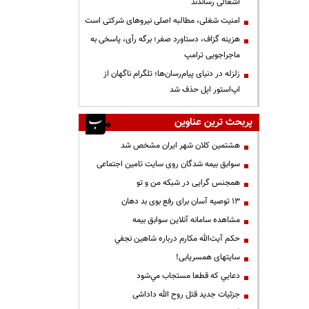
اشغالی رساندند
‌امنیت شغلی، مطالبه اصلی نیروهای شرکتی است
هزینه گزاف، دستاورد صفر؛ برگه رأی، پاسخی به
ماجراجویی ترامپ
زلزله در دنیای پیام‌رسان‌ها؛ تلگرام ناگهان از
اپ‌استور اپل حذف شد
پربحث ترین عناوین
هشتمین کلان شهر ایران مشخص شد
سوابق بیمه شدگان روی سایت تامین اجتماعی
همجنس گرایی در شبکه من و تو
13 توصیه آسان برای رفع بوی بد دهان
مشاهده سامانه آنلاين سوابق بیمه
حكم آيت‌الله مكارم درباره شاهين نجفي
سایتهای همسریابی!
دعايي كه قطعا مستجاب مي‌شود
جزئیات جدید قتل روح الله داداشی