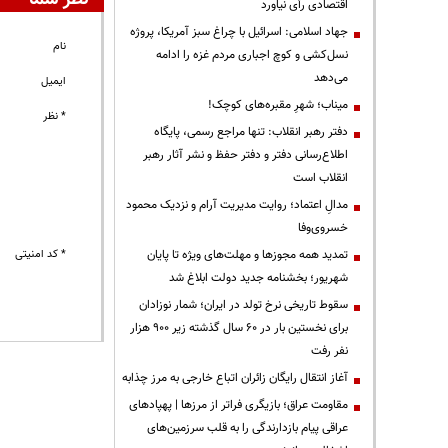
اقتصادی رأی نیاورد
جهاد اسلامی: اسرائیل با چراغ سبز آمریکا، پروژه
نام
نسل‌کشی و کوچ اجباری مردم غزه را ادامه
می‌دهد
ایمیل
میناب؛ شهرِ مقبره‌های کوچک!
* نظر
دفتر رهبر انقلاب: تنها مراجع رسمی، پایگاه
اطلاع‌رسانی دفتر و دفتر حفظ و نشر آثار رهبر
انقلاب است
مدالِ اعتماد؛ روایت مدیریت آرام و نزدیک محمود
خسروی‌وفا
تمدید همه مجوزها و مهلت‌های ویژه تا پایان
* کد امنیتی
شهریور؛ بخشنامه جدید دولت ابلاغ شد
سقوط تاریخی نرخ تولد در ایران؛ شمار نوزادان
برای نخستین بار در ۶۰ سال گذشته زیر ۹۰۰ هزار
نفر رفت
آغاز انتقال رایگان زائران اتباع خارجی به مرز چذابه
مقاومت عراق؛ بازیگری فراتر از مرزها | پهپادهای
عراقی پیام بازدارندگی را به قلب سرزمین‌های